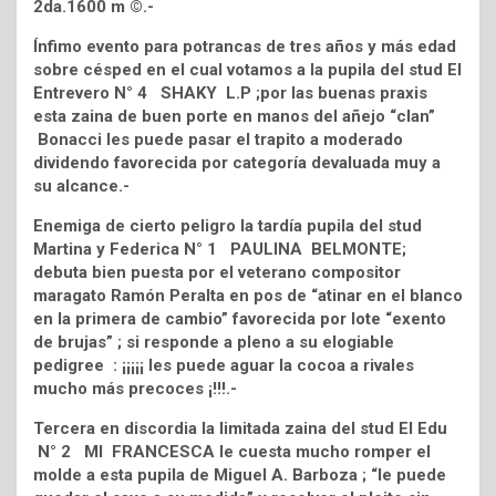
2da.1600 m ©.-
Ínfimo evento para potrancas de tres años y más edad
sobre césped en el cual votamos a la pupila del stud El
Entrevero N° 4 SHAKY L.P ;por las buenas praxis
esta zaina de buen porte en manos del añejo “clan”
Bonacci les puede pasar el trapito a moderado
dividendo favorecida por categoría devaluada muy a
su alcance.-
Enemiga de cierto peligro la tardía pupila del stud
Martina y Federica N° 1 PAULINA BELMONTE;
debuta bien puesta por el veterano compositor
maragato Ramón Peralta en pos de “atinar en el blanco
en la primera de cambio” favorecida por lote “exento
de brujas” ; si responde a pleno a su elogiable
pedigree : ¡¡¡¡¡ les puede aguar la cocoa a rivales
mucho más precoces ¡!!!.-
Tercera en discordia la limitada zaina del stud El Edu
N° 2 MI FRANCESCA le cuesta mucho romper el
molde a esta pupila de Miguel A. Barboza ; “le puede