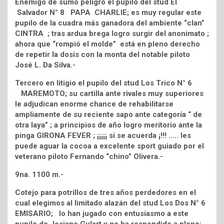
Enemigo de sumo peligro el pupilo del stud El
Salvador N° 8 PAPA CHARLIE; es muy regular este
pupilo de la cuadra más ganadora del ambiente “clan”
CINTRA ; tras ardua brega logro surgir del anonimato ;
ahora que “rompió el molde” está en pleno derecho
de repetir la dosis con la monta del notable piloto
José L. Da Silva.-
Tercero en litigio el pupilo del stud Los Trico N° 6
MAREMOTO; su cartilla ante rivales muy superiores
le adjudican enorme chance de rehabilitarse
ampliamente de su reciente sapo ante categoría “ de
otra laya” ; a principios de año logro meritorio ante la
pinga GIRONA FEVER ; ¡¡¡¡¡ si se acuerda ¡!!! ….. les
puede aguar la cocoa a excelente sport guiado por el
veterano piloto Fernando “chino” Olivera.-
9na. 1100 m.-
Cotejo para potrillos de tres años perdedores en el
cual elegimos al limitado alazán del stud Los Dos N° 6
EMISARIO; lo han jugado con entusiasmo a este