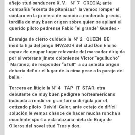
añejo stud sanducero X. V. N° 7 GRECIA; ante
compañía “exenta de pitonisas” la vemos romper el
cántaro en la primera de cambio a moderado precio;
tordilla de muy buen origen sobre quien se apilará el
querido piloto pedrense Fabio “el grande” Guedes.-
Enemiga de cierto cuidado la N° 2 QUEEN BE;
inédita hija del pingo INVASOR del stud Don Emilio
capaz de ocupar lugar relevante del marcador dirigida
por el veterano jinete coloniense Víctor “aguilucho”
Martínez; de responder “a full” a su selecto origen
debería definir el lugar de la cima pese a lo parejo del
baile.-
Tercera en litigio la N° 4 TAP IT STAR; otra
debutante de muy buen pedigree norteamericano
indicada a rendir en gran forma dirigida por el
cotizado piloto Deividi Gaier; ante cotejo de difícil
solución le vemos chance de hacer mucha roncha a
excelente sport a esta alazana nieta de Brujo de
Olleros del novel stud Tres y dos.-