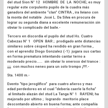
del stud Sion N° 12 HOMBRE DE LA NOCHE; es muy
regular este corpulento pupilo de la cuadra más
ganadora del ambiente “clan” CINTRA , ira liviano con
la monta del notable José L. Da Silva en procura de
lograr su segunda diana a excelente remuneración sin
obviar lo complicado del baile.-
Tercero en discordia el pupilo del stud Hs. Cuatro
Cabezas N° 1 OPEN BAR ; prodigado ante distancias
similares sobre césped ha rendido en gran forma ,
con el aprendiz Diogo Gonzalez (-1) jugara sus cartas
en forma prematura intentando cantar terno a
moderado precio…… sin obviar lo oneroso del trance :
¡¡¡¡ con muchos nenes para un solo trompo ¡!!!!.-
5ta. 1400 m.-
Evento “tipo jeroglífico” para cuatro añeros y mas
edad perdedores en el cual “debería caerle la ficha”
al limitado alazán del stud La Tanga N° 1 RAYENI; ha
mejorado por ultimo ; logrando meritorio place
descontando abierto en buena forma; ante compañía