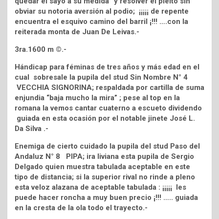
quedar el sayo a su medida” y resolver el pleito sin
obviar su notoria aversión al podio; ¡¡¡¡¡ de repente
encuentra el esquivo camino del barril ¡!!! ….con la
reiterada monta de Juan De Leivas.-
3ra.1600 m ©.-
Hándicap para féminas de tres años y más edad en el
cual sobresale la pupila del stud Sin Nombre N° 4
VECCHIA SIGNORINA; respaldada por cartilla de suma
enjundia “baja mucho la mira” ; pese al top en la
romana la vemos cantar cuaterno a escueto dividendo
guiada en esta ocasión por el notable jinete José L.
Da Silva .-
Enemiga de cierto cuidado la pupila del stud Paso del
Andaluz N° 8 PIPA; ira liviana esta pupila de Sergio
Delgado quien muestra tabulada aceptable en este
tipo de distancia; si la superior rival no rinde a pleno
esta veloz alazana de aceptable tabulada : ¡¡¡¡¡ les
puede hacer roncha a muy buen precio ¡!!! ….. guiada
en la cresta de la ola todo el trayecto.-