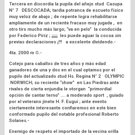
Tercera en discordia la pupila del añejo stud Casupa
N° 7 DESCOCADA; tardia potranca de escueto físico
muy veloz de abajo ; de repente logra rehabilitarse
ampliamente de un reciente fracaso muy jugada , en
otro tiro mucho más largo; “va en pelo” la conducida
por Federico Piriz ; ¡¡¡¡¡ les puede aguar la cocoa sin
previas declaraciones ¡!!! a excelente dividendo.-
4ta. 2000 m ©.-
Cotejo para caballos de tres años y más edad
ganadores de una y dos en el cual optamos por el
pupilo del actualizado stud Hs. Regina N° 2 OLYMPIC
NORWICH; su reciente “show” en Las Piedras ante
rivales de cierta enjundia le otorgan “primordial
opción de cantar terno” …. a moderado sport , guiado
por el veterano jinete H. F. Eugui ; ante evento
ciertamente interesante confiaremos en este bien
conformado pupilo del notable profesional Roberto
Solanes.-
Enemigo de respeto el importado de la vecina orilla