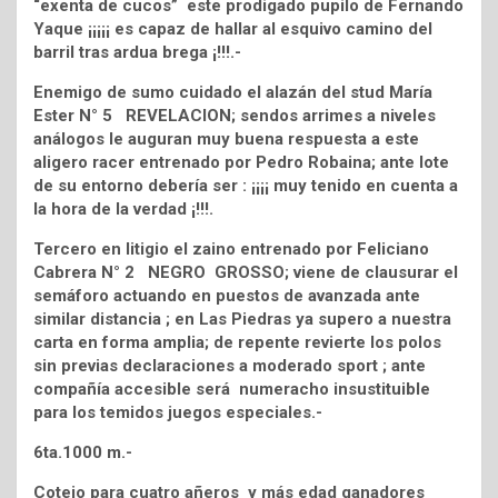
“exenta de cucos” este prodigado pupilo de Fernando
Yaque ¡¡¡¡¡ es capaz de hallar al esquivo camino del
barril tras ardua brega ¡!!!.-
Enemigo de sumo cuidado el alazán del stud María
Ester N° 5 REVELACION; sendos arrimes a niveles
análogos le auguran muy buena respuesta a este
aligero racer entrenado por Pedro Robaina; ante lote
de su entorno debería ser : ¡¡¡¡ muy tenido en cuenta a
la hora de la verdad ¡!!!.
Tercero en litigio el zaino entrenado por Feliciano
Cabrera N° 2 NEGRO GROSSO; viene de clausurar el
semáforo actuando en puestos de avanzada ante
similar distancia ; en Las Piedras ya supero a nuestra
carta en forma amplia; de repente revierte los polos
sin previas declaraciones a moderado sport ; ante
compañía accesible será numeracho insustituible
para los temidos juegos especiales.-
6ta.1000 m.-
Cotejo para cuatro añeros y más edad ganadores