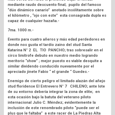
mediante raudo descuento final; pupilo del famoso
“dúo dinámico canario” anotado insólitamente sobre
el kilómetro , “ojo con este” esta consagrada dupla es
capaz de cualquier hazaña.-
7ma. 1000 m.-
Evento para cuatro añeros y más edad perdedores en
donde nos gusta el tardío zaino del stud Santa
Katarina N° 2 EL TIO PANCHO; tras sobresalir en el
circo limítrofe debuto en nuestro medio logrando
meritorio “show” ; mejor puesto es viable desquite a
similar dividendo conducido nuevamente por el
apreciado jinete Fabio “ el grande “ Guedes.-
Enemigo de cierto peligro el limitado alazán del añejo
stud floridense El Entrevero N° 7 CHILENO; ante lote
de su entorno debería integrar la zona de elite; en
esta ocasión bajo la batuta del veterano piloto
internacional Julio C. Méndez; evidentemente la
inclusión de este renombrado piloto “puede ser el
plus que le faltaba” a este racer de La Piedras Alta