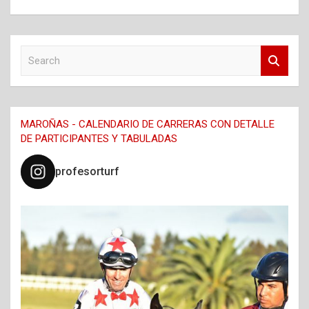
S
e
a
r
c
MAROÑAS - CALENDARIO DE CARRERAS CON DETALLE
h
DE PARTICIPANTES Y TABULADAS
profesorturf