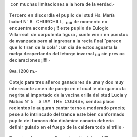
con muchas limitaciones a la hora de la verdad.-
Tercero en discordia el pupilo del stud Hs. María
Isabel N° 8 CHURCHILL; ¡¡¡¡¡ de momento no
encuentra acomodo ¡!!! este pupilo de Eulogio
Villarreal de corpulenta figura ; suele venir en puestos
de avanzada pero al ingresar a la recta final “parece
que lo tiran de la cola” ; un día de estos aguanta la
melga despertando del letargo invernal ¡¡¡¡ sin previas
declaraciones ¡!!!!.-
8va.1200 m.-
Cotejo para tres añeros ganadores de una y dos muy
interesante amen de parejo en el cual le otorgamos la
negrita al importado de la vecina orilla del stud Lucia y
Matías N° 5 STAY THE COURSE; sendos place
recientes le auguran cantar terno a moderado precio;
pese a lo intrincado del trance este bien conformado
pupilo del famoso dúo dinámico canario debería
definir guiado en el fuego de la caldera todo el trillo.-