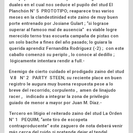
duales en el cual nos seduce el pupilo del stud El
Planchón N° 5 PROTOTIPO; reaparece tras varios
meses en la clandestinidad este zaino de muy buen
porte entrenado por Josiane Gulart ; “si lograse
superar al famoso mal de ausencia” es viable logre
merecido terno tras escueta campaña de pistas con
un solo bache a fines del año pasado; lo guiara la
querida aprendiz Fernandita Rodríguez (-2) ; con este
caballo comenzó su periplo , lo conoce al dedillo ;
lógicamente intentara rendir a full.-
Enemigo de cierto cuidado el prodigado zaino del stud
V.8 N° 2 PARTY STEEN; su reciente place en buen
registro le augura muy buena respuesta pese a lo
breve del recorrido; corpulento , amen de linajudo
racer , indicado a integrar la zona de privilegio
guiado de menor a mayor por Juan M. Díaz.-
Tercero en litigio el reiterado zaino del stud La Orden
N° 1 PEQUIM; “ante tiro de escopeta
contraproducente” este zaguero de nota deberá venir
más cerca del ruido si pretende dejar el tendal