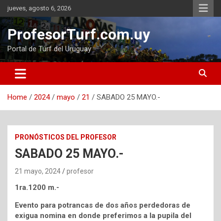
Skip
jueves, agosto 6, 2026
to
content
ProfesorTurf.com.uy
Portal de Turf del Uruguay
Home
2024
mayo
21
SABADO 25 MAYO.-
PRONÓSTICOS DEL PROFESOR
SABADO 25 MAYO.-
21 mayo, 2024
profesor
1ra.1200 m.-
Evento para potrancas de dos años perdedoras de
exigua nomina en donde preferimos a la pupila del