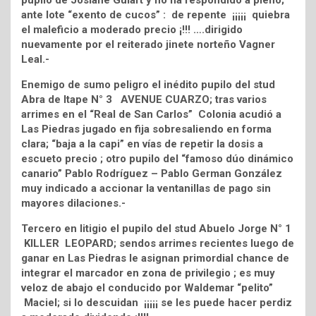
pupilo de Josiane Gulart y no ha respondido a pleno;
ante lote “exento de cucos” : de repente ¡¡¡¡¡ quiebra
el maleficio a moderado precio ¡!!! ….dirigido
nuevamente por el reiterado jinete norteño Vagner
Leal.-
Enemigo de sumo peligro el inédito pupilo del stud
Abra de Itape N° 3 AVENUE CUARZO; tras varios
arrimes en el “Real de San Carlos” Colonia acudió a
Las Piedras jugado en fija sobresaliendo en forma
clara; “baja a la capi” en vías de repetir la dosis a
escueto precio ; otro pupilo del “famoso dúo dinámico
canario” Pablo Rodríguez – Pablo German González
muy indicado a accionar la ventanillas de pago sin
mayores dilaciones.-
Tercero en litigio el pupilo del stud Abuelo Jorge N° 1
KILLER LEOPARD; sendos arrimes recientes luego de
ganar en Las Piedras le asignan primordial chance de
integrar el marcador en zona de privilegio ; es muy
veloz de abajo el conducido por Waldemar “pelito”
Maciel; si lo descuidan ¡¡¡¡¡ se les puede hacer perdiz