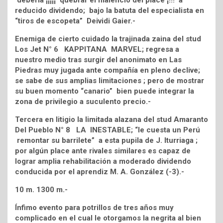
debería ¡¡¡¡¡ quebrar el maleficio del place ¡!!! a
reducido dividendo; bajo la batuta del especialista en
“tiros de escopeta” Deividi Gaier.-
Enemiga de cierto cuidado la trajinada zaina del stud
Los Jet N° 6 KAPPITANA MARVEL; regresa a
nuestro medio tras surgir del anonimato en Las
Piedras muy jugada ante compañía en pleno declive;
se sabe de sus amplias limitaciones ; pero de mostrar
su buen momento “canario” bien puede integrar la
zona de privilegio a suculento precio.-
Tercera en litigio la limitada alazana del stud Amaranto
Del Pueblo N° 8 LA INESTABLE; “le cuesta un Perú
remontar su barrilete” a esta pupila de J. Iturriaga ;
por algún place ante rivales similares es capaz de
lograr amplia rehabilitación a moderado dividendo
conducida por el aprendiz M. A. González (-3).-
10 m. 1300 m.-
Ínfimo evento para potrillos de tres años muy
complicado en el cual le otorgamos la negrita al bien