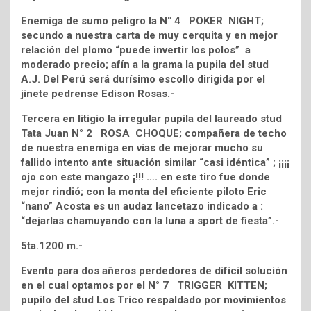
Enemiga de sumo peligro la N° 4 POKER NIGHT;
secundo a nuestra carta de muy cerquita y en mejor
relación del plomo “puede invertir los polos” a
moderado precio; afín a la grama la pupila del stud
A.J. Del Perú será durísimo escollo dirigida por el
jinete pedrense Edison Rosas.-
Tercera en litigio la irregular pupila del laureado stud
Tata Juan N° 2 ROSA CHOQUE; compañera de techo
de nuestra enemiga en vías de mejorar mucho su
fallido intento ante situación similar “casi idéntica” ; ¡¡¡¡
ojo con este mangazo ¡!!! …. en este tiro fue donde
mejor rindió; con la monta del eficiente piloto Eric
“nano” Acosta es un audaz lancetazo indicado a :
“dejarlas chamuyando con la luna a sport de fiesta”.-
5ta.1200 m.-
Evento para dos añeros perdedores de difícil solución
en el cual optamos por el N° 7 TRIGGER KITTEN;
pupilo del stud Los Trico respaldado por movimientos