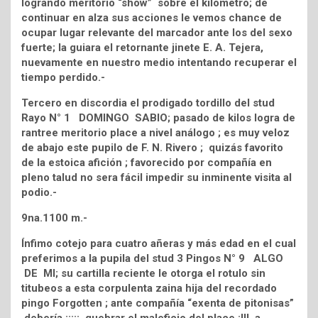
logrando meritorio “show” sobre el kilómetro; de
continuar en alza sus acciones le vemos chance de
ocupar lugar relevante del marcador ante los del sexo
fuerte; la guiara el retornante jinete E. A. Tejera,
nuevamente en nuestro medio intentando recuperar el
tiempo perdido.-
Tercero en discordia el prodigado tordillo del stud
Rayo N° 1 DOMINGO SABIO; pasado de kilos logra de
rantree meritorio place a nivel análogo ; es muy veloz
de abajo este pupilo de F. N. Rivero ; quizás favorito
de la estoica afición ; favorecido por compañía en
pleno talud no sera fácil impedir su inminente visita al
podio.-
9na.1100 m.-
Ínfimo cotejo para cuatro añeras y más edad en el cual
preferimos a la pupila del stud 3 Pingos N° 9 ALGO
DE MI; su cartilla reciente le otorga el rotulo sin
titubeos a esta corpulenta zaina hija del recordado
pingo Forgotten ; ante compañía “exenta de pitonisas”