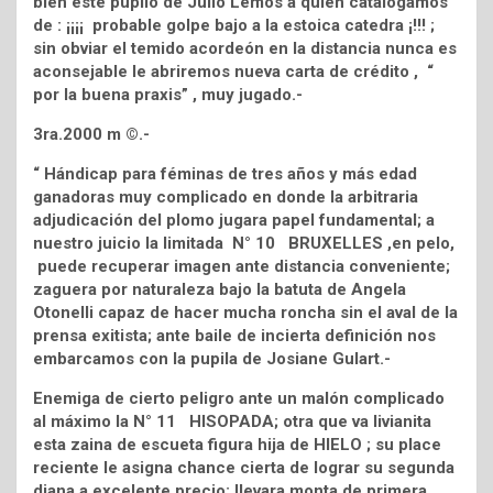
bien este pupilo de Julio Lemos a quien catalogamos
de : ¡¡¡¡ probable golpe bajo a la estoica catedra ¡!!! ;
sin obviar el temido acordeón en la distancia nunca es
aconsejable le abriremos nueva carta de crédito , “
por la buena praxis” , muy jugado.-
3ra.2000 m ©.-
“ Hándicap para féminas de tres años y más edad
ganadoras muy complicado en donde la arbitraria
adjudicación del plomo jugara papel fundamental; a
nuestro juicio la limitada N° 10 BRUXELLES ,en pelo,
puede recuperar imagen ante distancia conveniente;
zaguera por naturaleza bajo la batuta de Angela
Otonelli capaz de hacer mucha roncha sin el aval de la
prensa exitista; ante baile de incierta definición nos
embarcamos con la pupila de Josiane Gulart.-
Enemiga de cierto peligro ante un malón complicado
al máximo la N° 11 HISOPADA; otra que va livianita
esta zaina de escueta figura hija de HIELO ; su place
reciente le asigna chance cierta de lograr su segunda
diana a excelente precio; llevara monta de primera