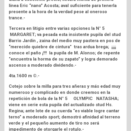
línea Eric “nano” Acosta; aval suficiente para tenerla
presente a la hora de la verdad pese al oneroso
trance.-
Tercera en litigio entre varias opciones la N° 5
MARGARET; va pesada esta insistente pupila del stud
Barrio Jardín , zaina del medio muy pastera en pos de
“merecido quiebre de cintura” tras ardua brega; ¡¡¡¡
conoce el paño ¡!!! la pupila de M. Alonso; de repente
“encuentra la horma de su zapato” y logra demorado
ascenso a moderado dividendo.-
4ta.1600 m ©.-
Cotejo sobre la milla para tres añeras y más edad muy
numeroso y complicado en donde creemos en la
repetición de bola de la N° 5 OLYMPIC NATASHA;
viene en serie esta pupila del actualizado stud Hs.
Regina; ante lote de su cuerda “es viable logre cantar
terno” a moderado sport; demostró afinidad al terreno
verde y el pequeño aumento de tiro no será
impedimento de otorgarle el rotulo.-