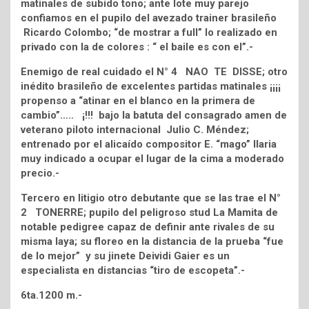
matinales de subido tono; ante lote muy parejo
confiamos en el pupilo del avezado trainer brasileño
Ricardo Colombo; “de mostrar a full” lo realizado en
privado con la de colores : “ el baile es con el”.-
Enemigo de real cuidado el N° 4 NAO TE DISSE; otro
inédito brasileño de excelentes partidas matinales ¡¡¡¡
propenso a “atinar en el blanco en la primera de
cambio”….. ¡!!! bajo la batuta del consagrado amen de
veterano piloto internacional Julio C. Méndez;
entrenado por el alicaído compositor E. “mago” Ilaria
muy indicado a ocupar el lugar de la cima a moderado
precio.-
Tercero en litigio otro debutante que se las trae el N°
2 TONERRE; pupilo del peligroso stud La Mamita de
notable pedigree capaz de definir ante rivales de su
misma laya; su floreo en la distancia de la prueba “fue
de lo mejor” y su jinete Deividi Gaier es un
especialista en distancias “tiro de escopeta”.-
6ta.1200 m.-