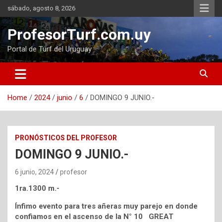
Skip
sábado, agosto 8, 2026
to
content
ProfesorTurf.com.uy
Portal de Turf del Uruguay
Home
2024
junio
6
DOMINGO 9 JUNIO.-
PRONÓSTICOS DEL PROFESOR
DOMINGO 9 JUNIO.-
6 junio, 2024
profesor
1ra.1300 m.-
Ínfimo evento para tres añeras muy parejo en donde
confiamos en el ascenso de la N° 10 GREAT