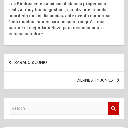
Las Piedras en esta misma distancia propenso a
realizar muy buena gestión , sin obviar el temido
acordeón en las distancias; ante evento numeroso
“con muchos nenes para un solo trompo” : nos
parece el mejor lancetazo para descolocar a la
estoica catedra.-
Navegación
SABADO 8 JUNIO.-
de
entradas
VIERNES 14 JUNIO.-
S
e
a
r