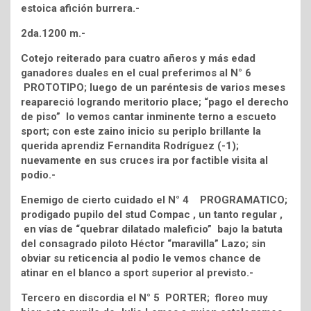
estoica afición burrera.-
2da.1200 m.-
Cotejo reiterado para cuatro añeros y más edad
ganadores duales en el cual preferimos al N° 6
PROTOTIPO; luego de un paréntesis de varios meses
reapareció logrando meritorio place; “pago el derecho
de piso” lo vemos cantar inminente terno a escueto
sport; con este zaino inicio su periplo brillante la
querida aprendiz Fernandita Rodríguez (-1);
nuevamente en sus cruces ira por factible visita al
podio.-
Enemigo de cierto cuidado el N° 4 PROGRAMATICO;
prodigado pupilo del stud Compac , un tanto regular ,
en vías de “quebrar dilatado maleficio” bajo la batuta
del consagrado piloto Héctor “maravilla” Lazo; sin
obviar su reticencia al podio le vemos chance de
atinar en el blanco a sport superior al previsto.-
Tercero en discordia el N° 5 PORTER; floreo muy