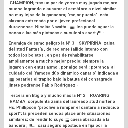
CHAMPION; tras un par de yerros muy jugada mejoro
mucho logrando clausurar el semáforo a nivel similar
no muy lejos de la ganadora; “mejor puesta” esta
alazana entrenada por el joven profesional
duraznense Nicolás Navatta : ¡¡¡¡¡ les puede aguar la
cocoa a las más pintadas a suculento sport ¡!!!.-
Enemiga de sumo peligro la N° 3 SKYPIRIÑA; zaina
del stud Fantasía , de reciente fallido intento con
todos los boletos , en pos de rehabilitarse
ampliamente a mucho mejor precio; siempre la
jugaron con entusiasmo , por algo será ; potranca al
cuidado del “famoso dúo dinámico canario” indicada a
¡¡¡¡¡ pasarles el trapito bajo la batuta del consagrado
jinete pedrense Pablo Rodríguez.-
Tercera en litigio y mucho más la N° 2 ROARING
RAMBA; corpulenta zaina del laureado stud norteño
Hs. Phillipson “proclive a romper el cántaro a reducido
sport”; la preceden sendos place ante situaciones
similares; de rendir lo suyo ¡¡¡¡ caerá abrazada a la
bandera ¡!!!!…. casi seguro apostada en fija por la