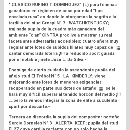
“ CLASICO RUFINO T. DOMINGUEZ” (L) para féminas
ganadoras en régimen de peso por edad “tipo
ensalada rusa” en donde le otorgamos la negrita a la
tordilla del stud Crespi N° 7 WATCHKENTUCKY;
trajinada pupila de la cuadra más ganadora del
ambiente “clan” CINTRA proclive a mostrar su real
faceta ante adversarias accesibles; cuatro añera muy
regular ante lotes de subidos kilates muy capaz de ¡¡¡¡
cantar demorada lotería ¡!!!! a reducido sport guiada
por el notable jinete José L. Da Silva.-
Enemiga de cierto cuidado la ascendente pupila del
añejo stud El Trébol N° 5 LA KIMBERLY; viene
mejorando ante lotes de menores exigencias
recuperando en parte sus dotes de antaño; ¡¡¡¡ se le
hará muy difícil superar al temido horcón del medio ¡!!!
….pero la vemos integrar la zona de elite a suculento
sport por descarte.-
Tercera en discordia la pupila del compositor norteño
Sergio Dorneles N° 3 ALERTA KEEP; pupila del stud
El 27 cuya cartilla reciente con un solo bache la