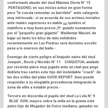
conformado alazán del stud Máxima Gloria N° 15
PENTAGONO; en sus inicios actuó en gran forma
pero “le cuesta remontar su barrilete” ante categoría
muy intrincada ; si se acuerda de sus arrimes iniciales
ante rivales superiores es viable ¡¡¡¡ quiebre el
maleficio a muy buen precio ¡!!! guiado nuevamente
por el “pequeño gran gigante” Waldemar Maciel; de
bajar un tanto los kilos de más exhibidos
recientemente en Las Piedras será durísimo escollo
pese a lo oneroso del baile.-
Enemigo de cierto peligro el linajudo zaino del stud
Joaquín , Roció y Nicolás N° 11 CHIQUITUA; avalado
por reciente place muy jugado ante un rival que pego
doblete tras cartón este hijo del inolvidable “crack” de
las dos orillas del plata GOOD REPORT bien puede
responder a su elogiable procedencia integrando la
zona de elite a notable precio.-
Tercero en discordia el pupilo del stud La Lola N° 9
BLUE DOR; mejoro sobre la milla en la grama este
zaino hijo de Mogador de físico mediano; ganador en