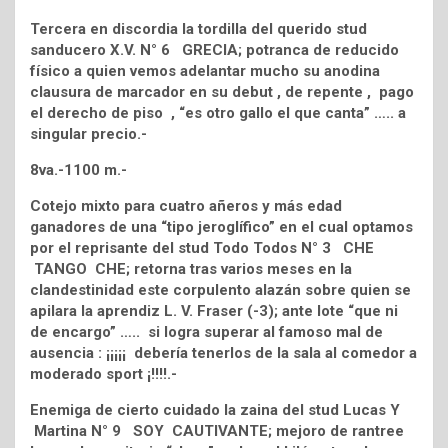
Tercera en discordia la tordilla del querido stud
sanducero X.V. N° 6 GRECIA; potranca de reducido
físico a quien vemos adelantar mucho su anodina
clausura de marcador en su debut , de repente , pago
el derecho de piso , “es otro gallo el que canta” ….. a
singular precio.-
8va.-1100 m.-
Cotejo mixto para cuatro añeros y más edad
ganadores de una “tipo jeroglífico” en el cual optamos
por el reprisante del stud Todo Todos N° 3 CHE
TANGO CHE; retorna tras varios meses en la
clandestinidad este corpulento alazán sobre quien se
apilara la aprendiz L. V. Fraser (-3); ante lote “que ni
de encargo” ….. si logra superar al famoso mal de
ausencia : ¡¡¡¡¡ debería tenerlos de la sala al comedor a
moderado sport ¡!!!!.-
Enemiga de cierto cuidado la zaina del stud Lucas Y
Martina N° 9 SOY CAUTIVANTE; mejoro de rantree