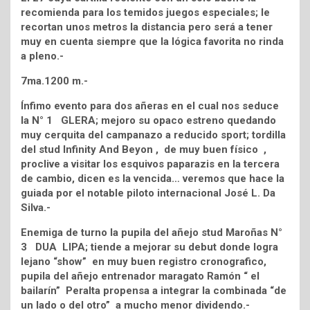
recomienda para los temidos juegos especiales; le
recortan unos metros la distancia pero será a tener
muy en cuenta siempre que la lógica favorita no rinda
a pleno.-
7ma.1200 m.-
Ínfimo evento para dos añeras en el cual nos seduce
la N° 1 GLERA; mejoro su opaco estreno quedando
muy cerquita del campanazo a reducido sport; tordilla
del stud Infinity And Beyon , de muy buen físico ,
proclive a visitar los esquivos paparazis en la tercera
de cambio, dicen es la vencida… veremos que hace la
guiada por el notable piloto internacional José L. Da
Silva.-
Enemiga de turno la pupila del añejo stud Maroñas N°
3 DUA LIPA; tiende a mejorar su debut donde logra
lejano “show” en muy buen registro cronografico,
pupila del añejo entrenador maragato Ramón “ el
bailarín” Peralta propensa a integrar la combinada “de
un lado o del otro” a mucho menor dividendo.-