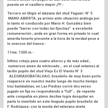
puesta en el casillero mayor ¡!!!!.-
Tercero en litigio el alazana del stud Yaguari N° 5
MANO ABIERTA; ya arrimo ante situación análoga por
lo tanto el conducido por Mario H. González bien
puede “barrer con todas las fijochas” a excelente
remuneración ; anda en gran forma en privado lo cual
amerita tenerlo presente a la hora de la verdad pese a
lo oneroso del trance.-
11ma. 1300 m.-
Ínfimo cotejo para cuatro añeros y de más edad ,
numeroso amen de intrincado , en el cual votamos al
tardío pupilo del stud Viejo Es El Viento N° 3
ALEGRIADOBATALHAO; brasileño de muy buen porte
reaparece en nuestro medio luego de mucho tiempo
tras bambalinas; en Las Piedras corrió dos veces
jugado en fija no respondiendo a “full” ; de repente
ante compañía en pleno declive logra desquitar en
parte lo invertido en este linajudo pupilo brasileño de
F. Rodríguez; con la monta del veterano jinete