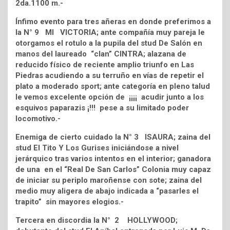
2da.1100 m.-
Ínfimo evento para tres añeras en donde preferimos a
la N° 9 MI VICTORIA; ante compañía muy pareja le
otorgamos el rotulo a la pupila del stud De Salón en
manos del laureado “clan” CINTRA; alazana de
reducido físico de reciente amplio triunfo en Las
Piedras acudiendo a su terruño en vías de repetir el
plato a moderado sport; ante categoría en pleno talud
le vemos excelente opción de ¡¡¡¡ acudir junto a los
esquivos paparazis ¡!!! pese a su limitado poder
locomotivo.-
Enemiga de cierto cuidado la N° 3 ISAURA; zaina del
stud El Tito Y Los Gurises iniciándose a nivel
jerárquico tras varios intentos en el interior; ganadora
de una en el “Real De San Carlos” Colonia muy capaz
de iniciar su periplo maroñense con sote; zaina del
medio muy aligera de abajo indicada a “pasarles el
trapito” sin mayores elogios.-
Tercera en discordia la N° 2 HOLLYWOOD;