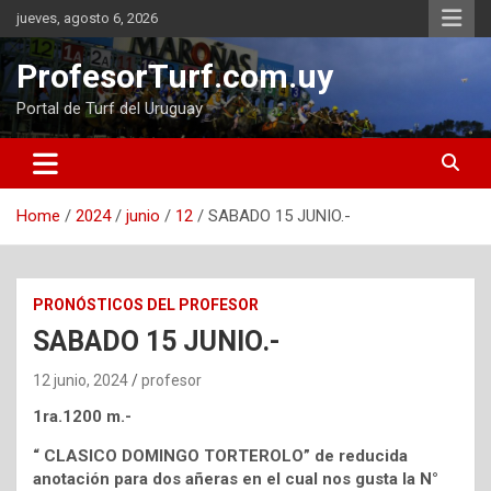
Skip
jueves, agosto 6, 2026
to
content
ProfesorTurf.com.uy
Portal de Turf del Uruguay
Home
2024
junio
12
SABADO 15 JUNIO.-
PRONÓSTICOS DEL PROFESOR
SABADO 15 JUNIO.-
12 junio, 2024
profesor
1ra.1200 m.-
“ CLASICO DOMINGO TORTEROLO” de reducida
anotación para dos añeras en el cual nos gusta la N°