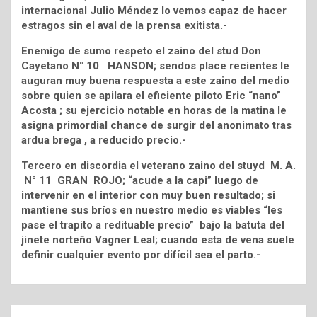
internacional Julio Méndez lo vemos capaz de hacer
estragos sin el aval de la prensa exitista.-
Enemigo de sumo respeto el zaino del stud Don
Cayetano N° 10 HANSON; sendos place recientes le
auguran muy buena respuesta a este zaino del medio
sobre quien se apilara el eficiente piloto Eric “nano”
Acosta ; su ejercicio notable en horas de la matina le
asigna primordial chance de surgir del anonimato tras
ardua brega , a reducido precio.-
Tercero en discordia el veterano zaino del stuyd M. A.
N° 11 GRAN ROJO; “acude a la capi” luego de
intervenir en el interior con muy buen resultado; si
mantiene sus bríos en nuestro medio es viables “les
pase el trapito a redituable precio” bajo la batuta del
jinete norteño Vagner Leal; cuando esta de vena suele
definir cualquier evento por difícil sea el parto.-
Navegación