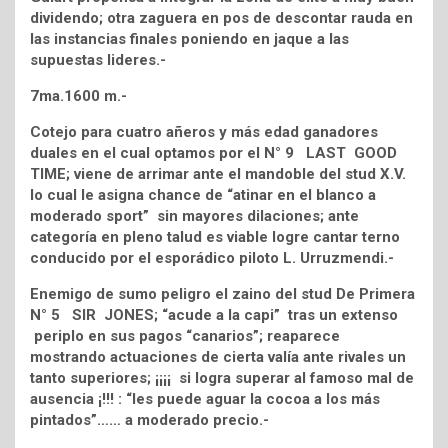
dividendo; otra zaguera en pos de descontar rauda en
las instancias finales poniendo en jaque a las
supuestas lideres.-
7ma.1600 m.-
Cotejo para cuatro añeros y más edad ganadores
duales en el cual optamos por el N° 9 LAST GOOD
TIME; viene de arrimar ante el mandoble del stud X.V.
lo cual le asigna chance de “atinar en el blanco a
moderado sport” sin mayores dilaciones; ante
categoría en pleno talud es viable logre cantar terno
conducido por el esporádico piloto L. Urruzmendi.-
Enemigo de sumo peligro el zaino del stud De Primera
N° 5 SIR JONES; “acude a la capi” tras un extenso
periplo en sus pagos “canarios”; reaparece
mostrando actuaciones de cierta valía ante rivales un
tanto superiores; ¡¡¡¡ si logra superar al famoso mal de
ausencia ¡!!! : “les puede aguar la cocoa a los más
pintados”…… a moderado precio.-