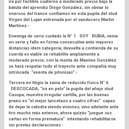
ira por factible cuaterno a moderado precio bajo la
batuta del aprendiz Diogo González; sin obviar lo
oneroso del trance confiamos en esta pupila del stud
Virgen del Lujan entrenada por el sanducero Martin
Martínez.-
Enemiga de serio cuidado la N° 1 SOY RUBIA; venia
en serie y fallo en forma consecutiva ante mayores
distancias ídem categoría; devuelta a contienda de su
cuerda es viable se rehabilite ampliamente a
moderado precio; con la monta de Maximo González
se hará respetar todo el trayecto ante compañía muy
intrincada “exenta de pitonisas”.-
Tercera en litigio la zaina de reducido físico N° 6
DESCOCADA; “ira en pelo” la pupila del añejo stud
Casupa; muestra irregular cartilla, por las buenas
praxis es “el mejor lancetazo a cuatro cifras” capaz
de dejar la catedra viendo visiones; vino adelante ante
tiro mucho más extenso, ahora quizás “juegue sus
cartas en forma prematura” intentando rehabilitarse
sin previas declaraciones.-