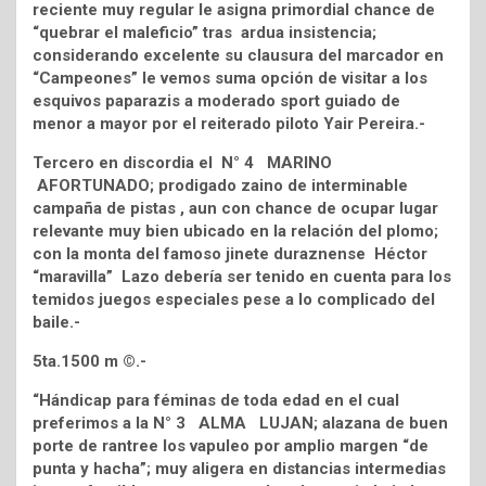
reciente muy regular le asigna primordial chance de
“quebrar el maleficio” tras ardua insistencia;
considerando excelente su clausura del marcador en
“Campeones” le vemos suma opción de visitar a los
esquivos paparazis a moderado sport guiado de
menor a mayor por el reiterado piloto Yair Pereira.-
Tercero en discordia el N° 4 MARINO
AFORTUNADO; prodigado zaino de interminable
campaña de pistas , aun con chance de ocupar lugar
relevante muy bien ubicado en la relación del plomo;
con la monta del famoso jinete duraznense Héctor
“maravilla” Lazo debería ser tenido en cuenta para los
temidos juegos especiales pese a lo complicado del
baile.-
5ta.1500 m ©.-
“Hándicap para féminas de toda edad en el cual
preferimos a la N° 3 ALMA LUJAN; alazana de buen
porte de rantree los vapuleo por amplio margen “de
punta y hacha”; muy aligera en distancias intermedias