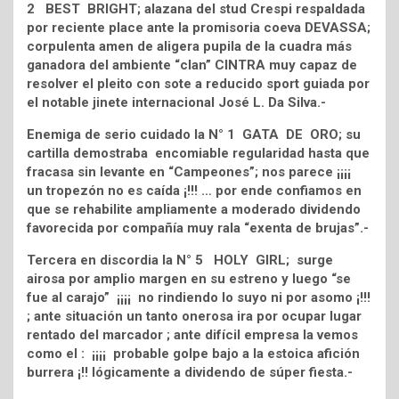
2 BEST BRIGHT; alazana del stud Crespi respaldada
por reciente place ante la promisoria coeva DEVASSA;
corpulenta amen de aligera pupila de la cuadra más
ganadora del ambiente “clan” CINTRA muy capaz de
resolver el pleito con sote a reducido sport guiada por
el notable jinete internacional José L. Da Silva.-
Enemiga de serio cuidado la N° 1 GATA DE ORO; su
cartilla demostraba encomiable regularidad hasta que
fracasa sin levante en “Campeones”; nos parece ¡¡¡¡
un tropezón no es caída ¡!!! … por ende confiamos en
que se rehabilite ampliamente a moderado dividendo
favorecida por compañía muy rala “exenta de brujas”.-
Tercera en discordia la N° 5 HOLY GIRL; surge
airosa por amplio margen en su estreno y luego “se
fue al carajo” ¡¡¡¡ no rindiendo lo suyo ni por asomo ¡!!!
; ante situación un tanto onerosa ira por ocupar lugar
rentado del marcador ; ante difícil empresa la vemos
como el : ¡¡¡¡ probable golpe bajo a la estoica afición
burrera ¡!! lógicamente a dividendo de súper fiesta.-