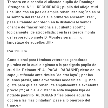
Tercero en discordia el alicaído pupilo de Domingo
Stengone N° 1 RECORDADO ; pupilo del añejo stud
Los Cholitos en pos de amplia rehabilitación; “no es ni
la sombra del racer de sus primeras escaramuzas” ,
pese al temido acordeón en la distancia le vemos
chance de “hacer roncha a suculento sport” ;
lógicamente de atropellada; con la reiterada monta
del esporádico jinete D. Morales será : ¡¡¡¡¡ un
lancetazo de aquellos ¡!!!!.-
8va.1200 m.-
Condicional para féminas veteranas ganadoras
plurales en la cual elegimos a la prodigada pupila del
stud Hs. Belmont N° 4 PACA RABANNE; viene de un
sapo justificado ante rivales “de otra laya” ; por las
buenas praxis, ante adversarias accesibles : ¡¡¡¡ nos
gusta para que se rehabilite ampliamente a excelente
precio ¡!!! ; afín a la distancia esta linajuda hija del
notable padrillo ALCORANO “les puede aguar la
cocoa a las más pintadas” pese a lo oneroso del
trance.-