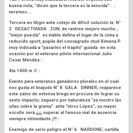
buena nota; “dicen que la tercera es la vencida” : …
veremos….
Tercera en litigio ante cotejo de difícil solución la N°
2 DESACTIVADA ZUN; de rantree mejoro mucho ,
“mejor puesta” es viable defina el lugar de la cima a
reducido sport; pupila del consagrado stud Ximena P.
muy indicada a “pasarles el trapito” guiada en esta
ocasión por el veterano piloto internacional Julio
Cesar M
éndez.-
4ta.1400 m ©.-
Evento para veteranos ganadores plurales en el cual
nos gusta el linajudo N° 8 GALA DINNER; reaparece
este zaino de extensa brega en procura de lograr su
sexto impacto; zaguero por naturaleza “ya mostro las
uñas sobre la grama” ante “otros López”; su mayor
escollo será ¡¡¡¡¡ superar al famoso mal de ausencia
siempre intimidante ¡!!!.-
Enemigo de serio peligro el N° 6 NARDONE; cartilla