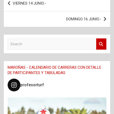
VIERNES 14 JUNIO.-
de
entradas
DOMINGO 16 JUNIO.-
S
e
a
r
c
MAROÑAS - CALENDARIO DE CARRERAS CON DETALLE
h
DE PARTICIPANTES Y TABULADAS
profesorturf