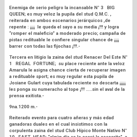
Enemiga de serio peligro la incansable N° 3 BIG
QUEEN; es muy veloz la pupila del stud Q.M.C. ,
reiterada en ambos escenarios jerárquicos ,de
repente : ¡¡¡¡ le queda el sayo a su media ¡!!! y logra
“romper el maleficio” a moderado precio; campaña de
pistas redituable le confiere singular chance de ¡¡¡¡
barrer con todas las fijochas ¡!!!.-
Tercera en litigio la zaina del stud Renacer Del Este N°
1 REGAL FORTUNE; su place reciente ante la veloz
Amarula le asigna chance cierta de recuperar imagen
a redituable sport; es muy regular esta pupila de
Josiane Gulart cuya tabulada reciente no descarta ¡¡¡¡¡
les ponga su numeracho al tope ¡!!! …..sin el aval de la
prensa exitista.-
9na.1200 m.-
Reiterado evento para cuatro añeras y más edad
ganadoras duales en el cual insistimos con la
corpulenta zaina del stud Club Hípico Monte Nativo N°