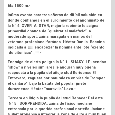
6ta.1500 m.-
Ínfimo evento para tres añeras de difícil solución en
donde confiamos en el surgimiento del anonimato de
la N° 4 OVER A STAR; mejoría reciente le asigna
primordial chance de “quebrar el maleficio” a
moderado sport; zaina maragata en manos del
veterano profesional foráneo Héctor Danilo Baccino
indicada a ¡¡¡¡¡ encabezar la nómina ante lote “exento
de pitonisas” ¡!!!!.-
Enemiga de cierto peligro la N° 1 SHAKY LP; sendos
“show” a niveles similares le auguran muy buena
respuesta a la pupila del añejo stud floridense El
Entrevero; zaguera por naturaleza en vías de “romper
el cántaro” bajo la batuta del popular jinete
duraznense Héctor “maravilla” Lazo.-
Tercera en litigio la pupila del stud Renacer Del este
N° 5 SORPRENDIDA; zaina de físico mediano
entrenada por la querida profesional norteña Josiane
Gulart propensa a integrar la zona de elite a muy buen