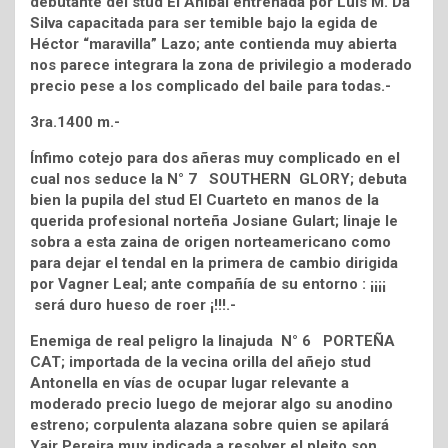
debutante del stud El Aníbal entrenada por Luis M. Da
Silva capacitada para ser temible bajo la egida de
Héctor “maravilla” Lazo; ante contienda muy abierta
nos parece integrara la zona de privilegio a moderado
precio pese a los complicado del baile para todas.-
3ra.1400 m.-
Ínfimo cotejo para dos añeras muy complicado en el
cual nos seduce la N° 7 SOUTHERN GLORY; debuta
bien la pupila del stud El Cuarteto en manos de la
querida profesional norteña Josiane Gulart; linaje le
sobra a esta zaina de origen norteamericano como
para dejar el tendal en la primera de cambio dirigida
por Vagner Leal; ante compañía de su entorno : ¡¡¡¡
será duro hueso de roer ¡!!!.-
Enemiga de real peligro la linajuda N° 6 PORTEÑA
CAT; importada de la vecina orilla del añejo stud
Antonella en vías de ocupar lugar relevante a
moderado precio luego de mejorar algo su anodino
estreno; corpulenta alazana sobre quien se apilará
Yair Pereira muy indicada a resolver el pleito son