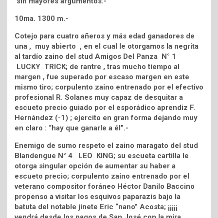
sin mayores argumentos.-
10ma. 1300 m.-
Cotejo para cuatro añeros y más edad ganadores de
una , muy abierto , en el cual le otorgamos la negrita
al tardío zaino del stud Amigos Del Panza N° 1
LUCKY TRICK; de rantre , tras mucho tiempo al
margen , fue superado por escaso margen en este
mismo tiro; corpulento zaino entrenado por el efectivo
profesional R. Solanes muy capaz de desquitar a
escueto precio guiado por el esporádico aprendiz F.
Hernández (-1) ; ejercito en gran forma dejando muy
en claro : “hay que ganarle a él”.-
Enemigo de sumo respeto el zaino maragato del stud
Blandengue N° 4 LEO KING; su escueta cartilla le
otorga singular opción de aumentar su haber a
escueto precio; corpulento zaino entrenado por el
veterano compositor foráneo Héctor Danilo Baccino
propenso a visitar los esquivos paparazis bajo la
batuta del notable jinete Eric “nano” Acosta; ¡¡¡¡¡
vendrá desde los pagos de San José con la mira