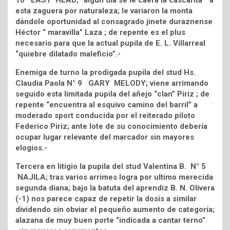
10 EAST HEAD; “algún día se le caerá la cascarita” a
esta zaguera por naturaleza; le variaron la monta
dándole oportunidad al consagrado jinete duraznense
Héctor “ maravilla” Laza ; de repente es el plus
necesario para que la actual pupila de E. L. Villarreal
“quiebre dilatado maleficio”.-
Enemiga de turno la prodigada pupila del stud Hs.
Claudia Paola N° 9 GARY MELODY; viene arrimando
seguido esta limitada pupila del añejo “clan” Piriz ; de
repente “encuentra al esquivo camino del barril” a
moderado sport conducida por el reiterado piloto
Federico Piriz; ante lote de su conocimiento debería
ocupar lugar relevante del marcador sin mayores
elogios.-
Tercera en litigio la pupila del stud Valentina B. N° 5
NAJILA; tras varios arrimes logra por ultimo merecida
segunda diana; bajo la batuta del aprendiz B. N. Olivera
(-1) nos parece capaz de repetir la dosis a similar
dividendo sin obviar el pequeño aumento de categoría;
alazana de muy buen porte “indicada a cantar terno”