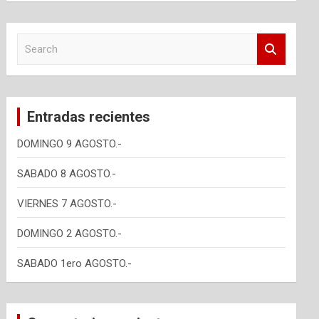
S
e
a
r
c
Entradas recientes
h
DOMINGO 9 AGOSTO.-
SABADO 8 AGOSTO.-
VIERNES 7 AGOSTO.-
DOMINGO 2 AGOSTO.-
SABADO 1ero AGOSTO.-