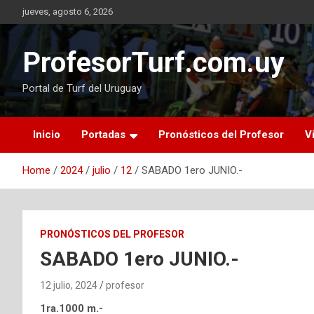
Skip
jueves, agosto 6, 2026
to
content
ProfesorTurf.com.uy
Portal de Turf del Uruguay
Inicio
Portadas
Pronósticos del Profesor
V
Home
2024
julio
12
SABADO 1ero JUNIO.-
PRONÓSTICOS DEL PROFESOR
SABADO 1ero JUNIO.-
12 julio, 2024
profesor
1ra.1000 m.-