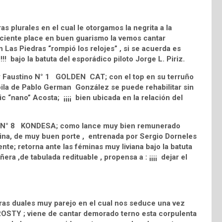
 plurales en el cual le otorgamos la negrita a la
iente place en buen guarismo la vemos cantar
 Las Piedras “rompió los relojes” , si se acuerda es
!!! bajo la batuta del esporádico piloto Jorge L. Piriz.
o y Faustino N° 1 GOLDEN CAT; con el top en su terruño
pila de Pablo German González se puede rehabilitar sin
c “nano” Acosta; ¡¡¡¡ bien ubicada en la relación del
Es 3 N° 8 KONDESA; como lance muy bien remunerado
zaina, de muy buen porte , entrenada por Sergio Dorneles
ente; retorna ante las féminas muy liviana bajo la batuta
ra ,de tabulada redituable , propensa a : ¡¡¡¡ dejar el
ras duales muy parejo en el cual nos seduce una vez
ROSTY ; viene de cantar demorado terno esta corpulenta