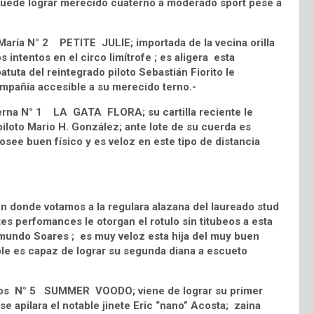
n puede lograr merecido cuaterno a moderado sport pese a
 María N° 2 PETITE JULIE; importada de la vecina orilla
 intentos en el circo limítrofe ; es aligera esta
tuta del reintegrado piloto Sebastián Fiorito le
compañía accesible a su merecido terno.-
a Berna N° 1 LA GATA FLORA; su cartilla reciente le
piloto Mario H. González; ante lote de su cuerda es
 posee buen físico y es veloz en este tipo de distancia
n donde votamos a la regulara alazana del laureado stud
 perfomances le otorgan el rotulo sin titubeos a esta
aimundo Soares ; es muy veloz esta hija del muy buen
le es capaz de lograr su segunda diana a escueto
ngos N° 5 SUMMER VOODO; viene de lograr su primer
e apilara el notable jinete Eric “nano” Acosta; zaina