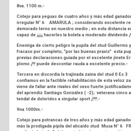
8va. 1100 m.-
Cotejo para yeguas de cuatro años y más edad ganadoras
irregular N° 6 AMARULA ; considerando excelente rec
demorado terno en nuestro medio ; en esta distancia en
capaz de ¡¡¡¡¡ hacerles la boleta a moderado dividendo ¡!
Enemiga de cierto peligro la pupila del stud Guillerm
fracaso por completo; “por las buenas praxis” esta pu
previas declaraciones guiada por el excelente jinete Eri
plomo ¡!!! puede descontar rauda a excelente precio.-
Tercera en discordia la trajinada zaina del stud 0 
confiamos en la factible rehabilitación de esta veloz 
viene de fallar ante rivales del sexo fuerte justificadam
del aprendiz Santiago González ( -2); veterana cinco añe
tendal de doloridos a singular sport ¡!!!!.-
9na 1000m.-
Cotejo para potrancas de tres años y más edad ganado
más la prodigada pípila del alicaído stud Musa N° 6 F