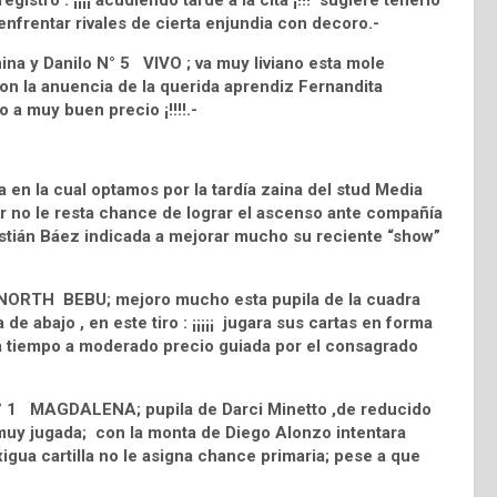
stro : ¡¡¡¡ acudiendo tarde a la cita ¡!!! sugiere tenerlo
enfrentar rivales de cierta enjundia con decoro.-
ina y Danilo N° 5 VIVO ; va muy liviano esta mole
on la anuencia de la querida aprendiz Fernandita
 a muy buen precio ¡!!!!.-
en la cual optamos por la tardía zaina del stud Media
no le resta chance de lograr el ascenso ante compañía
astián Báez indicada a mejorar mucho su reciente “show”
8 NORTH BEBU; mejoro mucho esta pupila de la cuadra
 abajo , en este tiro : ¡¡¡¡¡ jugara sus cartas en forma
a a tiempo a moderado precio guiada por el consagrado
 N° 1 MAGDALENA; pupila de Darci Minetto ,de reducido
re muy jugada; con la monta de Diego Alonzo intentara
exigua cartilla no le asigna chance primaria; pese a que