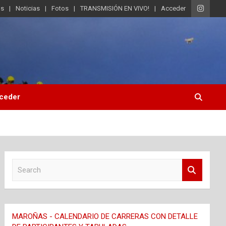
os
Noticias
Fotos
TRANSMISIÓN EN VIVO!
Acceder
ceder
S
e
a
r
c
MAROÑAS - CALENDARIO DE CARRERAS CON DETALLE
h