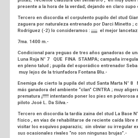
pistas; reciente clausura del semáforo , en muy buen regi
presente a la hora de la verdad; dejando en claro supo 
Tercero en discordia el corpulento pupilo del stud Gian
zaguera por naturaleza entrenado por Darci Minetto ; c
Rodríguez (-2) lo consideramos : ¡¡¡¡¡ el mejor lancetazo
7ma. 1400 m.-
Condicional para yeguas de tres años ganadoras de una 
Luna Roja N° 7 QUE FINA STAMPA; campaña irregular 
en pleno talud ; pupila del esporádico entrenador Seb
muy lejos de la triunfadora Fontana Blu.-
Enemiga de cierto la pupila del stud Santa Marta N° 
más ganadora del ambiente “clan” CINTRA ; muy aligera de
prematura ¡!!!!! intentando poner los pies en polvoros
piloto José L. Da Silva.-
Tercero en discordia la tardía zaina del stud La Base
físico , en vías de rehabilitarse de reciente caída lib
visitar los esquivos paparazis; sin obviar su irregular 
sus ocasionales rivales “no son ningunas brujas”.-