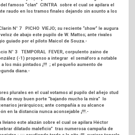
del famoso “clan” CINTRA sobre el cual se apilara el
te raudo en los tramos finales dejando sin asunto a los
 Clarín N° 7 PICHO VIEJO; su reciente “show” le augura
veloz de abajo este pupilo de W. Mattos; ante rivales
io guiado por el piloto Maicol de Souza.-
 Asencio N° 3 TEMPORAL FEVER, corpulento zaino de
nzález (-1) propenso a integrar el semáforo a notable
a a los más pintados ¡!!! ; el pequeño aumento de
egunda diana.-
es plurales en el cual votamos al pupilo del añejo stud
lla de muy buen porte “bajando mucho la mira” lo
enarios jerárquicos; ante compañía a su alcance
deón en la distancia nunca aconsejable ¡!!!.-
viano este alazán sobre el cual se apilara Héctor
quebrar dilatado maleficio” tras numerosa campaña de