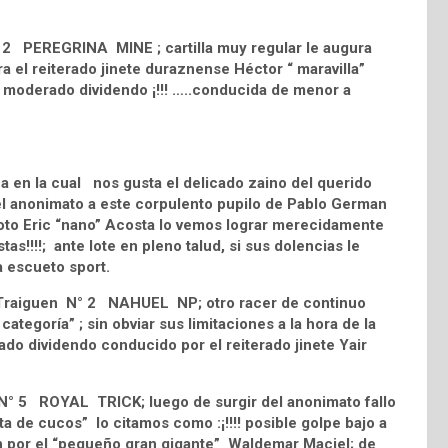
 N° 2 PEREGRINA MINE ; cartilla muy regular le augura
ra el reiterado jinete duraznense Héctor “ maravilla”
 a moderado dividendo ¡!!! …..conducida de menor a
 en la cual nos gusta el delicado zaino del querido
l anonimato a este corpulento pupilo de Pablo German
loto Eric “nano” Acosta lo vemos lograr merecidamente
as!!!!; ante lote en pleno talud, si sus dolencias le
.a escueto sport.
d Traiguen N° 2 NAHUEL NP; otro racer de continuo
ategoría” ; sin obviar sus limitaciones a la hora de la
ado dividendo conducido por el reiterado jinete Yair
a N° 5 ROYAL TRICK; luego de surgir del anonimato fallo
a de cucos” lo citamos como :¡!!!! posible golpe bajo a
ión por el “pequeño gran gigante” Waldemar Maciel; de