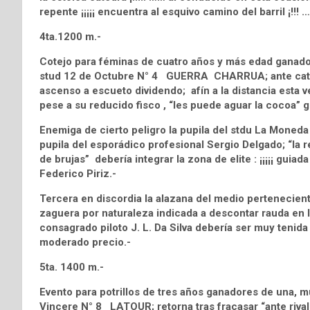
repente ¡¡¡¡¡ encuentra al esquivo camino del barril ¡!!!
4ta.1200 m.-
Cotejo para féminas de cuatro años y más edad ganador
stud 12 de Octubre N° 4 GUERRA CHARRUA; ante categ
ascenso a escueto dividendo; afín a la distancia esta
pese a su reducido fisco , “les puede aguar la cocoa” g
Enemiga de cierto peligro la pupila del stdu La Mone
pupila del esporádico profesional Sergio Delgado; “la 
de brujas” debería integrar la zona de elite : ¡¡¡¡¡ guiada
Federico Piriz.-
Tercera en discordia la alazana del medio pertenecien
zaguera por naturaleza indicada a descontar rauda en l
consagrado piloto J. L. Da Silva debería ser muy tenid
moderado precio.-
5ta. 1400 m.-
Evento para potrillos de tres años ganadores de una, mu
Vincere N° 8 LATOUR; retorna tras fracasar “ante rivale