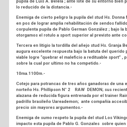
pupila de Luis A. Belela ; ante lote de su entorno bie
lo reducido de la distancia.-
Enemiga de cierto peligro la pupila del stud Hs. Donna
en pos de lograr amplia rehabilitación de sendos fallidos
corpulenta pupila de Pablo German González ; bajo la ba
otorgamos el rotulo a sport superior al previsto ante 
Tercera en litigio la tordilla del añejo stud Hs. Granj
augura excelente respuesta bajo la batuta del querido 
viable logre “quebrar el maleficio a redituable sport” ,
sobre la cual por ultimo no ha competido.-
10ma.1100m.-
Cotejo para potrancas de tres años ganadoras de una e
norteño Hs. Phillipson N° 2 RAW DEMON; sus recientes
alazana de reducida figura entrenada por el trainer R
padrillo brasileño Uareademon; ante compañía accesib
precio sin mayores argumentos.-
Enemiga de sumo respeto la pupila del stud Los Viki
impacto esta pupila de Pablo G. Gonzales sobre quien s