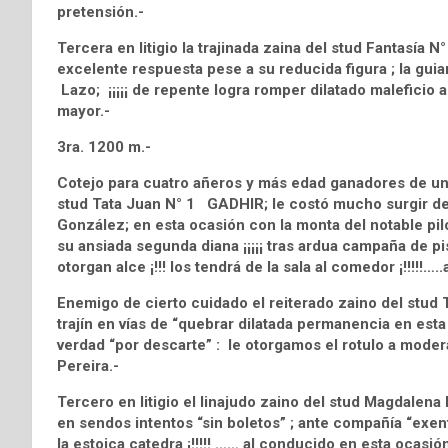
pretensión.-
Tercera en litigio la trajinada zaina del stud Fantasía
excelente respuesta pese a su reducida figura ; la guia
Lazo; ¡¡¡¡¡ de repente logra romper dilatado maleficio
mayor.-
3ra. 1200 m.-
Cotejo para cuatro añeros y más edad ganadores de una
stud Tata Juan N° 1 GADHIR; le costó mucho surgir de
González; en esta ocasión con la monta del notable pi
su ansiada segunda diana ¡¡¡¡¡ tras ardua campaña de pist
otorgan alce ¡!!! los tendrá de la sala al comedor ¡!!!!!….
Enemigo de cierto cuidado el reiterado zaino del stu
trajín en vías de “quebrar dilatada permanencia en esta c
verdad “por descarte” : le otorgamos el rotulo a moder
Pereira.-
Tercero en litigio el linajudo zaino del stud Magdalen
en sendos intentos “sin boletos” ; ante compañía “exent
la estoica catedra ¡!!!!! …… al conducido en esta ocas