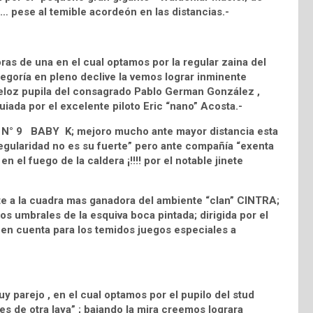
 …… pese al temible acordeón en las distancias.-
as de una en el cual optamos por la regular zaina del
oría en pleno declive la vemos lograr inminente
 veloz pupila del consagrado Pablo German González ,
uiada por el excelente piloto Eric “nano” Acosta.-
da N° 9 BABY K; mejoro mucho ante mayor distancia esta
regularidad no es su fuerte” pero ante compañía “exenta
 en el fuego de la caldera ¡!!!! por el notable jinete
te a la cuadra mas ganadora del ambiente “clan” CINTRA;
os umbrales de la esquiva boca pintada; dirigida por el
a en cuenta para los temidos juegos especiales a
y parejo , en el cual optamos por el pupilo del stud
s de otra laya” ; bajando la mira creemos lograra