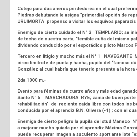
Cotejo para dos añeros perdedores en el cual preferi
Piedras debutando le asigna “primordial opción de repet
URUIMORTA propenso a visitar los esquivos paparazis c
Enemigo de cierto cuidado el N° 3 TEMPLARIO; se inici
de techo de nuestra carta; “temible cuña del mismo palo
dividendo conducido por el esporádico piloto Marcos Pa
Tercero en litigio y mucho más el N° 1 NAVEGANTE M 
circo limítrofe de punta y hacha; pupilo del “famoso 
González al cual habría que tenerlo presente a la hora
2da.1000 m.-
Evento para féminas de cuatro años y más edad ganadora
Santo N° 5 MARCHADORA RYE; zaina de buen porte impo
rehabilitación” de reciente caída libre con todos los b
conducida por el aprendiz B.N. Olivera (-1) ; con el cu
Enemiga de cierto peligro la pupila del stud Maneco 
a mejorar mucho guiada por el aprendiz Máximo González 
puede recuperar imagen a suculento sport ante lote “e