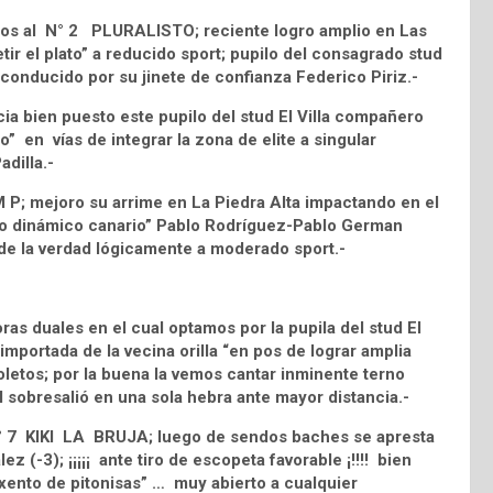
mos al N° 2 PLURALISTO; reciente logro amplio en Las
ir el plato” a reducido sport; pupilo del consagrado stud
onducido por su jinete de confianza Federico Piriz.-
a bien puesto este pupilo del stud El Villa compañero
” en vías de integrar la zona de elite a singular
dilla.-
P; mejoro su arrime en La Piedra Alta impactando en el
dúo dinámico canario” Pablo Rodríguez-Pablo German
 de la verdad lógicamente a moderado sport.-
s duales en el cual optamos por la pupila del stud El
rtada de la vecina orilla “en pos de lograr amplia
oletos; por la buena la vemos cantar inminente terno
al sobresalió en una sola hebra ante mayor distancia.-
N° 7 KIKI LA BRUJA; luego de sendos baches se apresta
(-3); ¡¡¡¡¡ ante tiro de escopeta favorable ¡!!!! bien
xento de pitonisas” … muy abierto a cualquier