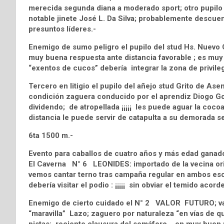
merecida segunda diana a moderado sport; otro pupilo 
notable jinete José L. Da Silva; probablemente descuen
presuntos líderes.-
Enemigo de sumo peligro el pupilo del stud Hs. Nuevo
muy buena respuesta ante distancia favorable ; es muy 
“exentos de cucos” debería integrar la zona de privileg
Tercero en litigio el pupilo del añejo stud Grito de
condición zaguera conducido por el aprendiz Diogo Go
dividendo; de atropellada ¡¡¡¡¡ les puede aguar la coco
distancia le puede servir de catapulta a su demorada s
6ta 1500 m.-
Evento para caballos de cuatro años y más edad ganador
El Caverna N° 6 LEONIDES: importado de la vecina ori
vemos cantar terno tras campaña regular en ambos esc
debería visitar el podio : ¡¡¡¡¡ sin obviar el temido acor
Enemigo de cierto cuidado el N° 2 VALOR FUTURO; va li
“maravilla” Lazo; zaguero por naturaleza “en vías de 