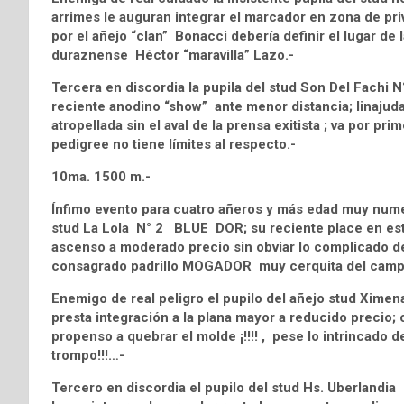
arrimes le auguran integrar el marcador en zona de priv
por el añejo “clan” Bonacci debería definir el lugar d
duraznense Héctor “maravilla” Lazo.-
Tercera en discordia la pupila del stud Son Del Fac
reciente anodino “show” ante menor distancia; linajuda 
atropellada sin el aval de la prensa exitista ; va por pr
pedigree no tiene límites al respecto.-
10ma. 1500 m.-
Ínfimo evento para cuatro añeros y más edad muy nume
stud La Lola N° 2 BLUE DOR; su reciente place en este
ascenso a moderado precio sin obviar lo complicado del
consagrado padrillo MOGADOR muy cerquita del campan
Enemigo de real peligro el pupilo del añejo stud Xim
presta integración a la plana mayor a reducido precio; 
propenso a quebrar el molde ¡!!!! , pese lo intrincado d
trompo!!!…-
Tercero en discordia el pupilo del stud Hs. Uberlandi