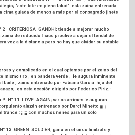
ilegio; “ante lote en pleno talud” esta zaina entrenada
e la cima guiada de menos a más por el consagrado jinete
hi N° 2 CRITERIOSA GANDHI; tiende a mejorar mucho
zaina de reducido físico proclive a dejar el tendal de
imera vez a la distancia pero no hay que olvidar su notable
roso y complicado en el cual optamos por el zaino del
 mismo tiro , en bandera verde , le augura inminente
 baile , zaino entrenado por Fabiana García hijo del
azo; en esta ocasión dirigido por Federico Piriz.-
ena P N° 11 LOVE AGAIN; varios arrimes le auguran
corpulento alazán entrenado por Darci Minetto ¡¡¡¡¡
el trance : ¡¡¡¡¡ con muchos nenes para un solo
a N° 13 GREEN SOLDIER; gano en el circo limítrofe y