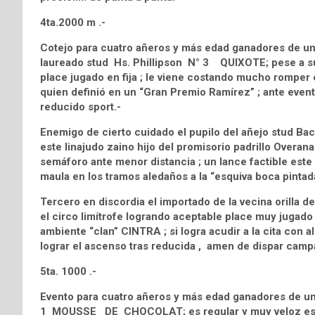
4ta.2000 m .-
Cotejo para cuatro añeros y más edad ganadores de una 
laureado stud Hs. Phillipson N° 3 QUIXOTE; pese a su
place jugado en fija ; le viene costando mucho romper 
quien definió en un “Gran Premio Ramírez” ; ante even
reducido sport.-
Enemigo de cierto cuidado el pupilo del añejo stud B
este linajudo zaino hijo del promisorio padrillo Overa
semáforo ante menor distancia ; un lance factible este
maula en los tramos aledaños a la “esquiva boca pintad
Tercero en discordia el importado de la vecina orilla 
el circo limítrofe logrando aceptable place muy jugado
ambiente “clan” CINTRA ; si logra acudir a la cita con 
lograr el ascenso tras reducida , amen de dispar campa
5ta. 1000 .-
Evento para cuatro añeros y más edad ganadores de una
1 MOUSSE DE CHOCOLAT; es regular y muy veloz este