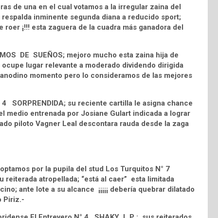
s de una en el cual votamos a la irregular zaina del
 respalda inminente segunda diana a reducido sport;
e roer ¡!!! esta zaguera de la cuadra más ganadora del
RAMOS DE SUEÑOS; mejoro mucho esta zaina hija de
 ocupe lugar relevante a moderado dividendo dirigida
iesa anodino momento pero lo consideramos de las mejores
 N° 4 SORPRENDIDA; su reciente cartilla le asigna chance
del medio entrenada por Josiane Gulart indicada a lograr
rado piloto Vagner Leal descontara rauda desde la zaga
 optamos por la pupila del stud Los Turquitos N° 7
reiterada atropellada; “está al caer” esta limitada
no; ante lote a su alcance ¡¡¡¡¡ debería quebrar dilatado
 Piriz.-
floridense El Entrevero N° 4 SHAKY L.P ; sus reiterados