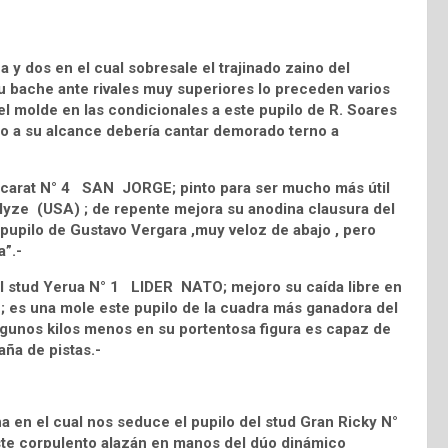
y dos en el cual sobresale el trajinado zaino del
 bache ante rivales muy superiores lo preceden varios
el molde en las condicionales a este pupilo de R. Soares
to a su alcance debería cantar demorado terno a
accarat N° 4 SAN JORGE; pinto para ser mucho más útil
nalyze (USA) ; de repente mejora su anodina clausura del
 pupilo de Gustavo Vergara ,muy veloz de abajo , pero
a”.-
del stud Yerua N° 1 LIDER NATO; mejoro su caída libre en
 ; es una mole este pupilo de la cuadra más ganadora del
algunos kilos menos en su portentosa figura es capaz de
ña de pistas.-
 en el cual nos seduce el pupilo del stud Gran Ricky N°
 corpulento alazán en manos del dúo dinámico