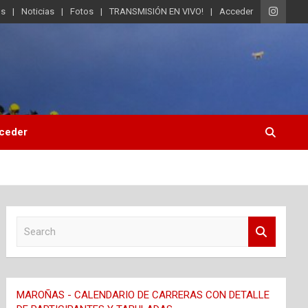
os
Noticias
Fotos
TRANSMISIÓN EN VIVO!
Acceder
ceder
S
e
a
r
c
MAROÑAS - CALENDARIO DE CARRERAS CON DETALLE
h