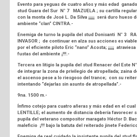
Evento para yeguas de cuatro años y más edad ganadora
stud Guara del Sur N° 7 MAZUELA ; su cartilla regular
con la monta de José L. Da Silva ¡¡¡¡¡ será duro hueso d
ambiente “clan” CINTRA.-
Enemiga de turno la pupila del stud Donisanti N° 3 
INVASOR ; de continuar en alza sus acciones es viable
por el eficiente piloto Eric “nano” Acosta; ¡¡¡¡¡ atrav
fustas del ambiente ¡!!!.-
Tercera en litigio la pupila del stud Renacer del Este
de integrar la zona de privilegio de atropellada; zaina 
el ascenso pese a lo riesgoso del trance; con su reite
intentando “dejarlas sin asunto de atropellada”.-
9na. 1500 m.-
Ínfimo cotejo para cuatro añeras y más edad en el cual
LENTILLE; el aumento de distancia debería favorecer su 
pupila del veterano compositor maragato Héctor D. Bacci
maleficio ¡!!! bajo la batuta del reiterado jinete Federico
Enemiga de real cuidado la insistente pupila del stud 