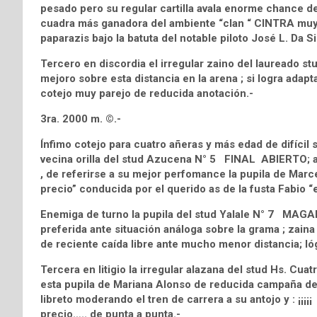
pesado pero su regular cartilla avala enorme chance de v
cuadra más ganadora del ambiente “clan “ CINTRA muy 
paparazis bajo la batuta del notable piloto José L. Da Si
Tercero en discordia el irregular zaino del laureado
mejoro sobre esta distancia en la arena ; si logra adap
cotejo muy parejo de reducida anotación.-
3ra. 2000 m. ©.-
Ínfimo cotejo para cuatro añeras y más edad de difícil 
vecina orilla del stud Azucena N° 5 FINAL ABIERTO; an
, de referirse a su mejor perfomance la pupila de Marc
precio” conducida por el querido as de la fusta Fabio “
Enemiga de turno la pupila del stud Yalale N° 7 MAGA
preferida ante situación análoga sobre la grama ; zaina
de reciente caída libre ante mucho menor distancia; 
Tercera en litigio la irregular alazana del stud Hs.
esta pupila de Mariana Alonso de reducida campaña de pi
libreto moderando el tren de carrera a su antojo y : ¡¡¡
precio….. de punta a punta.-