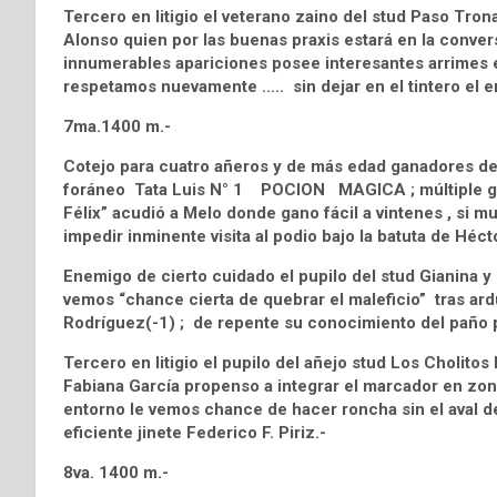
Tercero en litigio el veterano zaino del stud Paso Tr
Alonso quien por las buenas praxis estará en la conve
innumerables apariciones posee interesantes arrimes e
respetamos nuevamente ….. sin dejar en el tintero el 
7ma.1400 m.-
Cotejo para cuatro añeros y de más edad ganadores de u
foráneo Tata Luis N° 1 POCION MAGICA ; múltiple ga
Félix” acudió a Melo donde gano fácil a vintenes , si mu
impedir inminente visita al podio bajo la batuta de Héct
Enemigo de cierto cuidado el pupilo del stud Gianina y
vemos “chance cierta de quebrar el maleficio” tras ard
Rodríguez(-1) ; de repente su conocimiento del paño p
Tercero en litigio el pupilo del añejo stud Los Chol
Fabiana García propenso a integrar el marcador en zon
entorno le vemos chance de hacer roncha sin el aval de
eficiente jinete Federico F. Piriz.-
8va. 1400 m.-