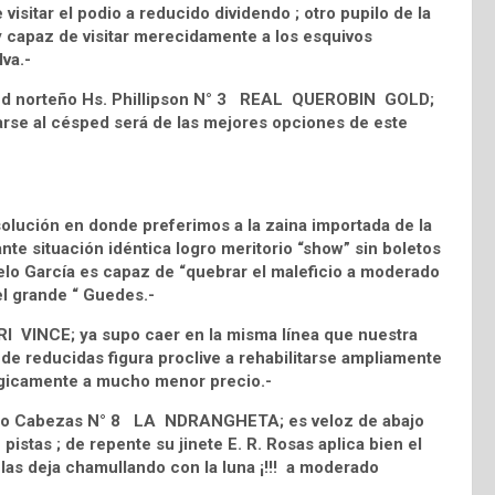
isitar el podio a reducido dividendo ; otro pupilo de la
capaz de visitar merecidamente a los esquivos
lva.-
 stud norteño Hs. Phillipson N° 3 REAL QUEROBIN GOLD;
tarse al césped será de las mejores opciones de este
solución en donde preferimos a la zaina importada de la
te situación idéntica logro meritorio “show” sin boletos
elo García es capaz de “quebrar el maleficio a moderado
el grande “ Guedes.-
RI VINCE; ya supo caer en la misma línea que nuestra
 de reducidas figura proclive a rehabilitarse ampliamente
lógicamente a mucho menor precio.-
 Cuatro Cabezas N° 8 LA NDRANGHETA; es veloz de abajo
stas ; de repente su jinete E. R. Rosas aplica bien el
¡¡ las deja chamullando con la luna ¡!!! a moderado