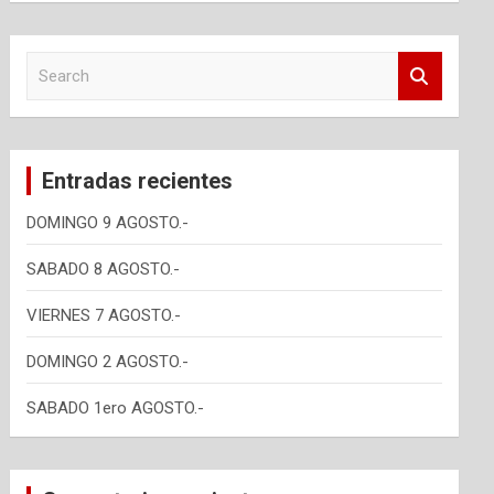
S
e
a
r
c
Entradas recientes
h
DOMINGO 9 AGOSTO.-
SABADO 8 AGOSTO.-
VIERNES 7 AGOSTO.-
DOMINGO 2 AGOSTO.-
SABADO 1ero AGOSTO.-