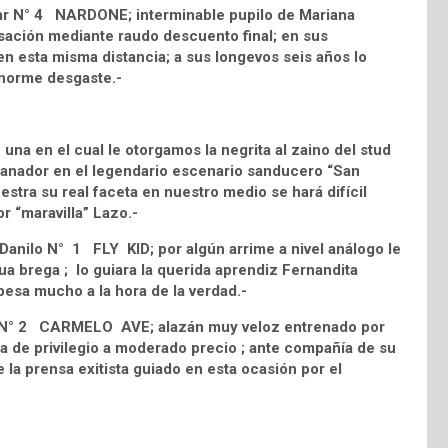
onar N° 4 NARDONE; interminable pupilo de Mariana
rsación mediante raudo descuento final; en sus
n esta misma distancia; a sus longevos seis años lo
enorme desgaste.-
na en el cual le otorgamos la negrita al zaino del stud
nador en el legendario escenario sanducero “San
estra su real faceta en nuestro medio se hará difícil
or “maravilla” Lazo.-
 Danilo N° 1 FLY KID; por algún arrime a nivel análogo le
ua brega ; lo guiara la querida aprendiz Fernandita
esa mucho a la hora de la verdad.-
itos N° 2 CARMELO AVE; alazán muy veloz entrenado por
a de privilegio a moderado precio ; ante compañía de su
 la prensa exitista guiado en esta ocasión por el