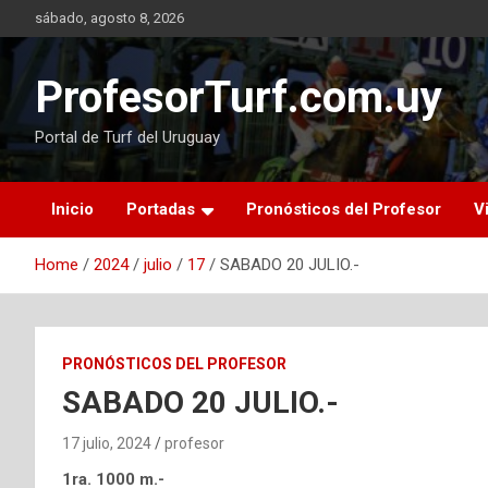
Skip
sábado, agosto 8, 2026
to
content
ProfesorTurf.com.uy
Portal de Turf del Uruguay
Inicio
Portadas
Pronósticos del Profesor
V
Home
2024
julio
17
SABADO 20 JULIO.-
PRONÓSTICOS DEL PROFESOR
SABADO 20 JULIO.-
17 julio, 2024
profesor
1ra. 1000 m.-