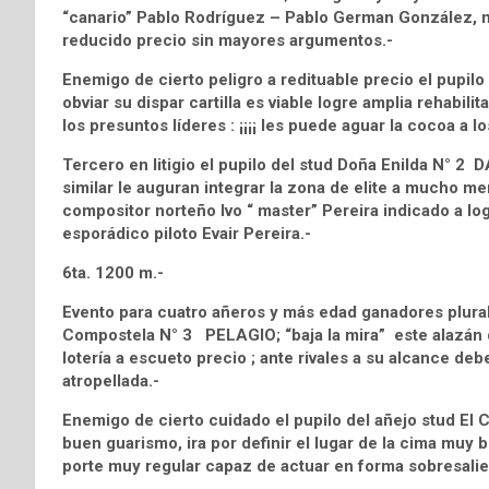
“canario” Pablo Rodríguez – Pablo German González, mo
reducido precio sin mayores argumentos.-
Enemigo de cierto peligro a redituable precio el pupi
obviar su dispar cartilla es viable logre amplia rehabi
los presuntos líderes : ¡¡¡¡ les puede aguar la cocoa a l
Tercero en litigio el pupilo del stud Doña Enilda N° 
similar le auguran integrar la zona de elite a mucho m
compositor norteño Ivo “ master” Pereira indicado a lo
esporádico piloto Evair Pereira.-
6ta. 1200 m.-
Evento para cuatro añeros y más edad ganadores plurale
Compostela N° 3 PELAGIO; “baja la mira” este alazán 
lotería a escueto precio ; ante rivales a su alcance deb
atropellada.-
Enemigo de cierto cuidado el pupilo del añejo stud El
buen guarismo, ira por definir el lugar de la cima muy 
porte muy regular capaz de actuar en forma sobresalie