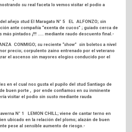
strando su real faceta lo vemos visitar el podio a
lo del añejo stud El Maragato N° 5 EL ALFONZO; sin
litación ante compañía “exenta de cucos” ; guiado cerca de
os más pintados ¡!!! ….. mediante raudo descuento final.-
2 DANZA CONMIGO; su reciente “show” sin boletos a nivel
enor precio; corpulento zaino entrenado por el veterano
grar el ascenso sin mayores elogios conducido por el
s en el cual nos gusta el pupilo del stud Santiago de
de buen porte , por ende confiamos en su inminente
ería visitar el podio sin susto mediante rauda
 Caverna N° 1 LEMON CHILL; viene de cantar terno en
bien ubicado en la relación del plomo; alazán de buen
nte pese al sensible aumento de riesgo.-