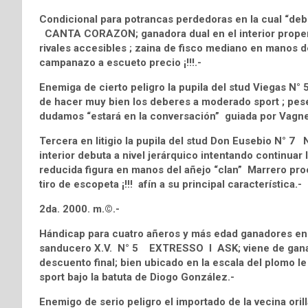
Condicional para potrancas perdedoras en la cual “deber
CANTA CORAZON; ganadora dual en el interior propens
rivales accesibles ; zaina de fisco mediano en manos de
campanazo a escueto precio ¡!!!.-
Enemiga de cierto peligro la pupila del stud Viegas N°
de hacer muy bien los deberes a moderado sport ; pese
dudamos “estará en la conversación” guiada por Vagne
Tercera en litigio la pupila del stud Don Eusebio N
interior debuta a nivel jerárquico intentando continuar 
reducida figura en manos del añejo “clan” Marrero procli
tiro de escopeta ¡!!! afín a su principal característica.-
2da. 2000. m.©.-
Hándicap para cuatro añeros y más edad ganadores en e
sanducero X.V. N° 5 EXTRESSO I ASK; viene de ganar
descuento final; bien ubicado en la escala del plomo 
sport bajo la batuta de Diogo González.-
Enemigo de serio peligro el importado de la vecina o