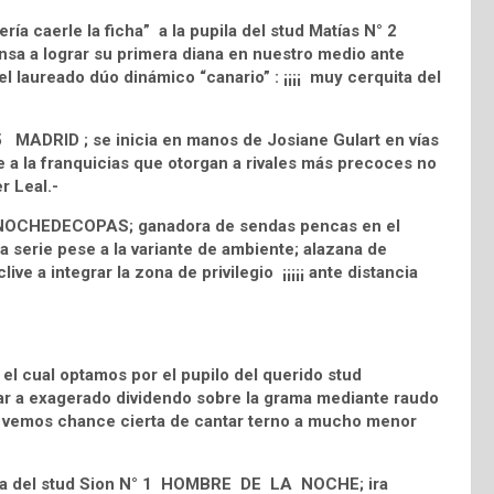
ía caerle la ficha” a la pupila del stud Matías N° 2
a a lograr su primera diana en nuestro medio ante
l laureado dúo dinámico “canario” : ¡¡¡¡ muy cerquita del
 5 MADRID ; se inicia en manos de Josiane Gulart en vías
 a la franquicias que otorgan a rivales más precoces no
r Leal.-
° 7 NOCHEDECOPAS; ganadora de sendas pencas en el
la serie pese a la variante de ambiente; alazana de
ve a integrar la zona de privilegio ¡¡¡¡¡ ante distancia
l cual optamos por el pupilo del querido stud
 a exagerado dividendo sobre la grama mediante raudo
le vemos chance cierta de cantar terno a mucho menor
rilla del stud Sion N° 1 HOMBRE DE LA NOCHE; ira