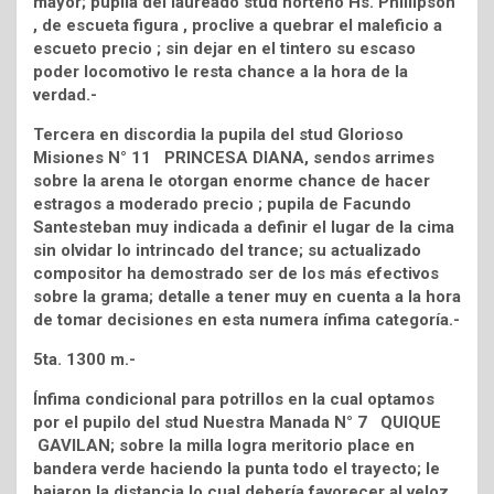
mayor; pupila del laureado stud norteño Hs. Phillipson
, de escueta figura , proclive a quebrar el maleficio a
escueto precio ; sin dejar en el tintero su escaso
poder locomotivo le resta chance a la hora de la
verdad.-
Tercera en discordia la pupila del stud Glorioso
Misiones N° 11 PRINCESA DIANA, sendos arrimes
sobre la arena le otorgan enorme chance de hacer
estragos a moderado precio ; pupila de Facundo
Santesteban muy indicada a definir el lugar de la cima
sin olvidar lo intrincado del trance; su actualizado
compositor ha demostrado ser de los más efectivos
sobre la grama; detalle a tener muy en cuenta a la hora
de tomar decisiones en esta numera ínfima categoría.-
5ta. 1300 m.-
Ínfima condicional para potrillos en la cual optamos
por el pupilo del stud Nuestra Manada N° 7 QUIQUE
GAVILAN; sobre la milla logra meritorio place en
bandera verde haciendo la punta todo el trayecto; le
bajaron la distancia lo cual debería favorecer al veloz