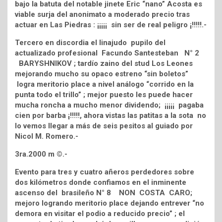
bajo la batuta del notable jinete Eric “nano” Acosta es
viable surja del anonimato a moderado precio tras
actuar en Las Piedras : ¡¡¡¡¡ sin ser de real peligro ¡!!!!!.-
Tercero en discordia el linajudo pupilo del
actualizado profesional Facundo Santesteban N° 2
BARYSHNIKOV ; tardío zaino del stud Los Leones
mejorando mucho su opaco estreno “sin boletos”
logra meritorio place a nivel análogo “corrido en la
punta todo el trillo” ; mejor puesto les puede hacer
mucha roncha a mucho menor dividendo; ¡¡¡¡¡ pagaba
cien por barba ¡!!!!!, ahora vistas las patitas a la sota no
lo vemos llegar a más de seis pesitos al guiado por
Nicol M. Romero.-
3ra.2000 m ©.-
Evento para tres y cuatro añeros perdedores sobre
dos kilómetros donde confiamos en el inminente
ascenso del brasileño N° 8 NON COSTA CARO;
mejoro logrando meritorio place dejando entrever “no
demora en visitar el podio a reducido precio” ; el