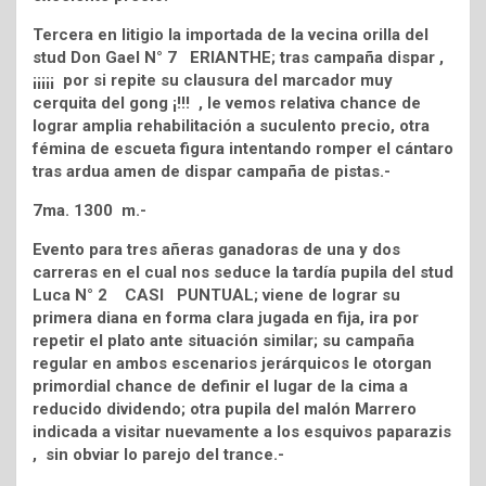
Tercera en litigio la importada de la vecina orilla del
stud Don Gael N° 7 ERIANTHE; tras campaña dispar ,
¡¡¡¡¡ por si repite su clausura del marcador muy
cerquita del gong ¡!!! , le vemos relativa chance de
lograr amplia rehabilitación a suculento precio, otra
fémina de escueta figura intentando romper el cántaro
tras ardua amen de dispar campaña de pistas.-
7ma. 1300 m.-
Evento para tres añeras ganadoras de una y dos
carreras en el cual nos seduce la tardía pupila del stud
Luca N° 2 CASI PUNTUAL; viene de lograr su
primera diana en forma clara jugada en fija, ira por
repetir el plato ante situación similar; su campaña
regular en ambos escenarios jerárquicos le otorgan
primordial chance de definir el lugar de la cima a
reducido dividendo; otra pupila del malón Marrero
indicada a visitar nuevamente a los esquivos paparazis
, sin obviar lo parejo del trance.-