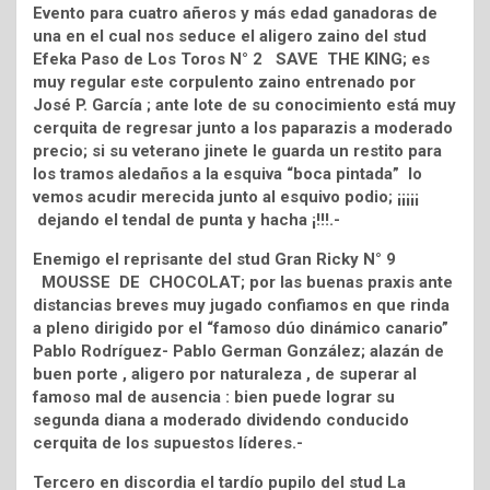
Evento para cuatro añeros y más edad ganadoras de
una en el cual nos seduce el aligero zaino del stud
Efeka Paso de Los Toros N° 2 SAVE THE KING; es
muy regular este corpulento zaino entrenado por
José P. García ; ante lote de su conocimiento está muy
cerquita de regresar junto a los paparazis a moderado
precio; si su veterano jinete le guarda un restito para
los tramos aledaños a la esquiva “boca pintada” lo
vemos acudir merecida junto al esquivo podio; ¡¡¡¡¡
dejando el tendal de punta y hacha ¡!!!.-
Enemigo el reprisante del stud Gran Ricky N° 9
MOUSSE DE CHOCOLAT; por las buenas praxis ante
distancias breves muy jugado confiamos en que rinda
a pleno dirigido por el “famoso dúo dinámico canario”
Pablo Rodríguez- Pablo German González; alazán de
buen porte , aligero por naturaleza , de superar al
famoso mal de ausencia : bien puede lograr su
segunda diana a moderado dividendo conducido
cerquita de los supuestos líderes.-
Tercero en discordia el tardío pupilo del stud La