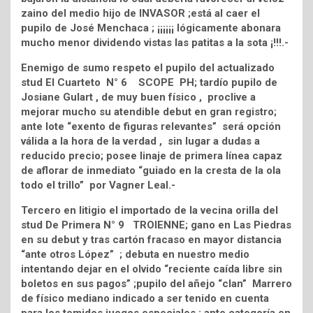
zaino del medio hijo de INVASOR ;está al caer el
pupilo de José Menchaca ; ¡¡¡¡¡¡ lógicamente abonara
mucho menor dividendo vistas las patitas a la sota ¡!!!.-
Enemigo de sumo respeto el pupilo del actualizado
stud El Cuarteto N° 6 SCOPE PH; tardío pupilo de
Josiane Gulart , de muy buen físico , proclive a
mejorar mucho su atendible debut en gran registro;
ante lote “exento de figuras relevantes” será opción
válida a la hora de la verdad , sin lugar a dudas a
reducido precio; posee linaje de primera línea capaz
de aflorar de inmediato “guiado en la cresta de la ola
todo el trillo” por Vagner Leal.-
Tercero en litigio el importado de la vecina orilla del
stud De Primera N° 9 TROIENNE; gano en Las Piedras
en su debut y tras cartón fracaso en mayor distancia
“ante otros López” ; debuta en nuestro medio
intentando dejar en el olvido “reciente caída libre sin
boletos en sus pagos” ;pupilo del añejo “clan” Marrero
de físico mediano indicado a ser tenido en cuenta