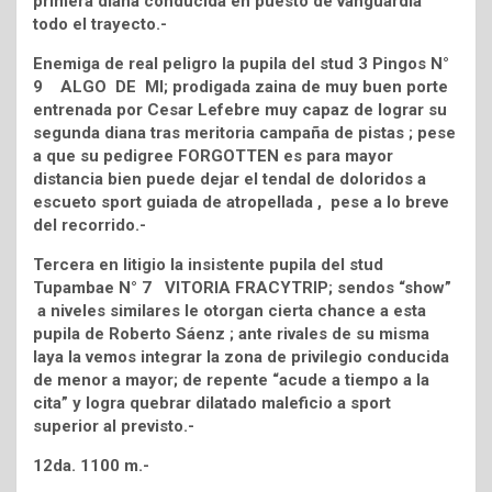
primera diana conducida en puesto de vanguardia
todo el trayecto.-
Enemiga de real peligro la pupila del stud 3 Pingos N°
9 ALGO DE MI; prodigada zaina de muy buen porte
entrenada por Cesar Lefebre muy capaz de lograr su
segunda diana tras meritoria campaña de pistas ; pese
a que su pedigree FORGOTTEN es para mayor
distancia bien puede dejar el tendal de doloridos a
escueto sport guiada de atropellada , pese a lo breve
del recorrido.-
Tercera en litigio la insistente pupila del stud
Tupambae N° 7 VITORIA FRACYTRIP; sendos “show”
a niveles similares le otorgan cierta chance a esta
pupila de Roberto Sáenz ; ante rivales de su misma
laya la vemos integrar la zona de privilegio conducida
de menor a mayor; de repente “acude a tiempo a la
cita” y logra quebrar dilatado maleficio a sport
superior al previsto.-
12da. 1100 m.-