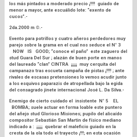
los más pintados a moderado precio ¡!!!! guiado de
menor a mayor, ante escuálido lote: “exento de
cucos”.-
2da.2000 m ©.-
Evento para potrillos y cuatro añeros perdedores muy
parejo sobre la grama en el cual nos seduce el N° 3
NOW IS GOOD; “conoce el paño” este zaguero del
stud Guara Del Sur ; alazán de buen porte en manos
del laureado “clan” CINTRA ¡¡¡¡¡ muy cerquita del
campanazo tras escueta campaña de pistas ¡!!!! ; ante
rivales de escasas pretensiones lo vemos acudir junto
a los esquivos paparazis de atropellada bajo la egida
del consagrado jinete internacional José L. Da Silva.-
Enemigo de cierto cuidado el insistente N° 5 EL
BOMBA; suele actuar en forma loable este puntero
del añejo stud Glorioso Misiones; pupilo del alicaído
compositor Sebastián San Martin de físico mediano
indicado a : ¡¡¡¡¡ quebrar el maleficio guiado en la
cresta de la ola todo el trayecto ¡!!!; en esta ocasión