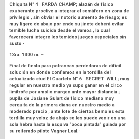
Chiquita N° 4 FARDA CHAMP; alazán de físico
exuberante proclive a integrar el semáforo en zona de
privilegio , sin obviar el notorio aumento de riesgo; es
muy ligero de abajo por ende su jinete deberá evitar
temible lucha suicida desde el vamos , lo cual
favorecerá integre los temidos juegos especiales sin
susto.-
13ra. 1300 m. –
Final de fiesta para potrancas perdedoras de difícil
solución en donde confiamos en la tordilla del
actualizado stud El Cuarteto N° 6 SECRET WILL; muy
regular en nuestro medio ya supo ganar en el circo
limítrofe por amplio margen ante mayor distancia ;
pupila de Josiane Gulart de físico mediano muy
cerquita de la primera diana en nuestro medio a
moderado precio ; ante lote de ciertos bemoles esta
tordilla muy veloz de abajo se les puede venir en una
sola hebra hasta la esquiva “boca pintada” guiada por
su reiterado piloto Vagner Leal.-