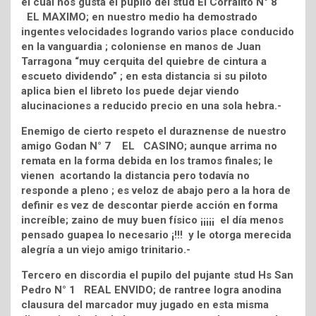
el cual nos gusta el pupilo del stud El Corralito N° 8
EL MAXIMO; en nuestro medio ha demostrado
ingentes velocidades logrando varios place conducido
en la vanguardia ; coloniense en manos de Juan
Tarragona “muy cerquita del quiebre de cintura a
escueto dividendo” ; en esta distancia si su piloto
aplica bien el libreto los puede dejar viendo
alucinaciones a reducido precio en una sola hebra.-
Enemigo de cierto respeto el duraznense de nuestro
amigo Godan N° 7 EL CASINO; aunque arrima no
remata en la forma debida en los tramos finales; le
vienen acortando la distancia pero todavía no
responde a pleno ; es veloz de abajo pero a la hora de
definir es vez de descontar pierde acción en forma
increíble; zaino de muy buen físico ¡¡¡¡¡ el día menos
pensado guapea lo necesario ¡!!! y le otorga merecida
alegría a un viejo amigo trinitario.-
Tercero en discordia el pupilo del pujante stud Hs San
Pedro N° 1 REAL ENVIDO; de rantree logra anodina
clausura del marcador muy jugado en esta misma