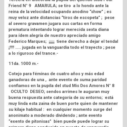
Friend N° 9 AMARULA; se tiro a lo hondo ante la
reina de la velocidad ocupando anodino “show” ; es
muy veloz ante distancias “tiros de escopeta” ; pese
al severo gravamen jugara sus cartas en forma
prematura intentando lograr merecida sexta diana
para ídem alegría de nuestro apreciado amigo
Federico Marques; ¡¡¡¡¡ tiene derecho a dejar el tendal
¡!!!! ….. jugada en la vanguardia todo el trayecto ; pese
a lo riguroso del trance.-
11da. 1000 m.-
Cotejo para féminas de cuatro años y más edad
ganadoras de una , ante evento de suma paridad
confiamos en la pupila del stud Mis Dos Amores N° 8
OCULTO DESEO; sendos arrimes le auguran muy
buena respuesta ante categoría de su entorno; está
muy linda esta zaina de buen porte quien de mantener
su kilaje habitual : en cualquier momento surge del
anonimato a moderado dividendo ; ante evento
“exento de pitonisas” bien puede puede lograr su