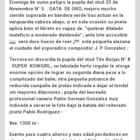
Enemiga de sumo peligro la pupila del stud 25 de
Noviembre N° 5 GATA DE ORO; mejoro mucho
siendo superada en bandera verde tras actuar en la
vanguardia cabeza abajo; si en esta ocasión su jinete
aplica bien el libreto es capaz de “quebrar dilatado
maleficio a moderado dividendo” ; ante lote accesible
¡¡¡¡¡ será duro hueso de roer ¡!!!! esta pequeña alazana
al cuidado del esporádico compositor J. P. González.-
Tercera en discordia la pupila del stud Tito Borjas N° 8
SUPER KOWGIRL; su tabulada harto regular le otorga
enorme opción de lograr su segunda diana pese a lo
complicado del baile; otra pequeña potranca de
reducida campaña de pistas indicada a dejar el tendal
sin mayores dilaciones ; pupila del laureado
profesional canario Pablo German González muy
indicada a sacarse la foto bajo la batuta del reiterado
jinete Pablo Rodríguez.-
8va. 1300 m.-
Evento para cuatro añeros y más edad perdedores en