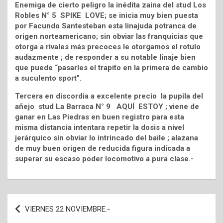
Enemiga de cierto peligro la inédita zaina del stud Los
Robles N° 5 SPIKE LOVE; se inicia muy bien puesta
por Facundo Santesteban esta linajuda potranca de
origen norteamericano; sin obviar las franquicias que
otorga a rivales más precoces le otorgamos el rotulo
audazmente ; de responder a su notable linaje bien
que puede “pasarles el trapito en la primera de cambio
a suculento sport”.
Tercera en discordia a excelente precio la pupila del
añejo stud La Barraca N° 9 AQUÍ ESTOY ; viene de
ganar en Las Piedras en buen registro para esta
misma distancia intentara repetir la dosis a nivel
jerárquico sin obviar lo intrincado del baile ; alazana
de muy buen origen de reducida figura indicada a
superar su escaso poder locomotivo a pura clase.-
Navegación
VIERNES 22 NOVIEMBRE.-
de