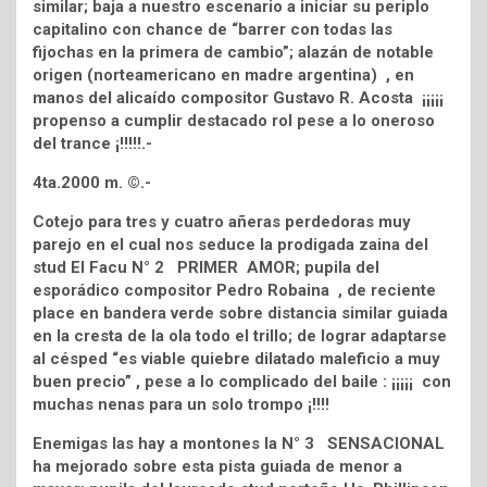
similar; baja a nuestro escenario a iniciar su periplo
capitalino con chance de “barrer con todas las
fijochas en la primera de cambio”; alazán de notable
origen (norteamericano en madre argentina) , en
manos del alicaído compositor Gustavo R. Acosta ¡¡¡¡¡
propenso a cumplir destacado rol pese a lo oneroso
del trance ¡!!!!!.-
4ta.2000 m. ©.-
Cotejo para tres y cuatro añeras perdedoras muy
parejo en el cual nos seduce la prodigada zaina del
stud El Facu N° 2 PRIMER AMOR; pupila del
esporádico compositor Pedro Robaina , de reciente
place en bandera verde sobre distancia similar guiada
en la cresta de la ola todo el trillo; de lograr adaptarse
al césped “es viable quiebre dilatado maleficio a muy
buen precio” , pese a lo complicado del baile : ¡¡¡¡¡ con
muchas nenas para un solo trompo ¡!!!!
Enemigas las hay a montones la N° 3 SENSACIONAL
ha mejorado sobre esta pista guiada de menor a