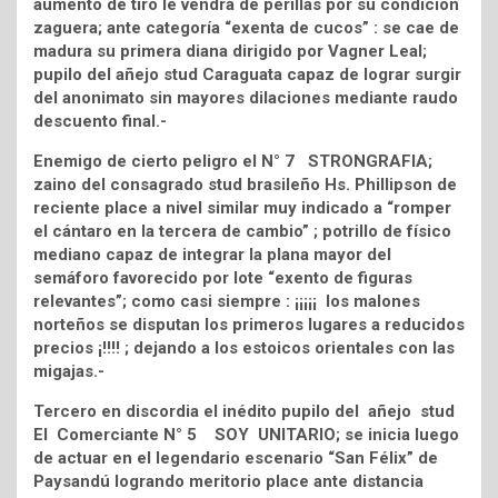
aumento de tiro le vendrá de perillas por su condición
zaguera; ante categoría “exenta de cucos” : se cae de
madura su primera diana dirigido por Vagner Leal;
pupilo del añejo stud Caraguata capaz de lograr surgir
del anonimato sin mayores dilaciones mediante raudo
descuento final.-
Enemigo de cierto peligro el N° 7 STRONGRAFIA;
zaino del consagrado stud brasileño Hs. Phillipson de
reciente place a nivel similar muy indicado a “romper
el cántaro en la tercera de cambio” ; potrillo de físico
mediano capaz de integrar la plana mayor del
semáforo favorecido por lote “exento de figuras
relevantes”; como casi siempre : ¡¡¡¡¡ los malones
norteños se disputan los primeros lugares a reducidos
precios ¡!!!! ; dejando a los estoicos orientales con las
migajas.-
Tercero en discordia el inédito pupilo del añejo stud
El Comerciante N° 5 SOY UNITARIO; se inicia luego
de actuar en el legendario escenario “San Félix” de
Paysandú logrando meritorio place ante distancia