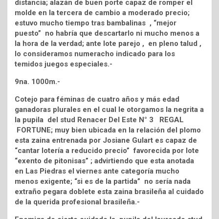
distancia; alazán de buen porte capaz de romper el
molde en la tercera de cambio a moderado precio;
estuvo mucho tiempo tras bambalinas , “mejor
puesto” no habría que descartarlo ni mucho menos a
la hora de la verdad; ante lote parejo , en pleno talud ,
lo consideramos numeracho indicado para los
temidos juegos especiales.-
9na. 1000m.-
Cotejo para féminas de cuatro años y más edad
ganadoras plurales en el cual le otorgamos la negrita a
la pupila del stud Renacer Del Este N° 3 REGAL
FORTUNE; muy bien ubicada en la relación del plomo
esta zaina entrenada por Josiane Gulart es capaz de
“cantar lotería a reducido precio” favorecida por lote
“exento de pitonisas” ; advirtiendo que esta anotada
en Las Piedras el viernes ante categoría mucho
menos exigente; “si es de la partida” no sería nada
extraño pegara doblete esta zaina brasileña al cuidado
de la querida profesional brasileña.-