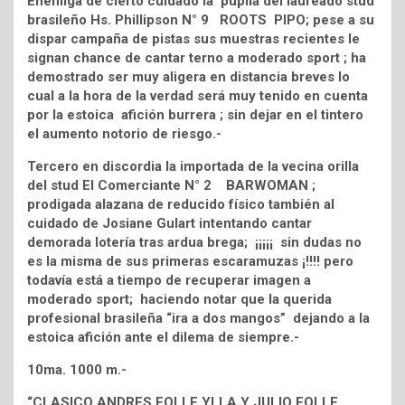
Enemiga de cierto cuidado la pupila del laureado stud
brasileño Hs. Phillipson N° 9 ROOTS PIPO; pese a su
dispar campaña de pistas sus muestras recientes le
signan chance de cantar terno a moderado sport ; ha
demostrado ser muy aligera en distancia breves lo
cual a la hora de la verdad será muy tenido en cuenta
por la estoica afición burrera ; sin dejar en el tintero
el aumento notorio de riesgo.-
Tercero en discordia la importada de la vecina orilla
del stud El Comerciante N° 2 BARWOMAN ;
prodigada alazana de reducido físico también al
cuidado de Josiane Gulart intentando cantar
demorada lotería tras ardua brega; ¡¡¡¡¡ sin dudas no
es la misma de sus primeras escaramuzas ¡!!!! pero
todavía está a tiempo de recuperar imagen a
moderado sport; haciendo notar que la querida
profesional brasileña “ira a dos mangos” dejando a la
estoica afición ante el dilema de siempre.-
10ma. 1000 m.-
“CLASICO ANDRES FOLLE YLLA Y JULIO FOLLE