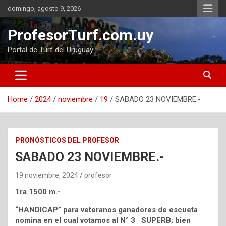
Skip
domingo, agosto 9, 2026
to
content
ProfesorTurf.com.uy
Portal de Turf del Uruguay
Home
2024
noviembre
19
SABADO 23 NOVIEMBRE.-
PRONÓSTICOS DEL PROFESOR
SABADO 23 NOVIEMBRE.-
19 noviembre, 2024
profesor
1ra.1500 m.-
“HANDICAP” para veteranos ganadores de escueta
nomina en el cual votamos al N° 3 SUPERB; bien