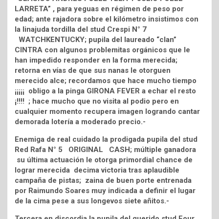
LARRETA” , para yeguas en régimen de peso por
edad; ante rajadora sobre el kilómetro insistimos con
la linajuda tordilla del stud Crespi N° 7
WATCHKENTUCKY; pupila del laureado “clan”
CINTRA con algunos problemitas orgánicos que le
han impedido responder en la forma merecida;
retorna en vías de que sus nanas le otorguen
merecido alce; recordamos que hace mucho tiempo
¡¡¡¡¡ obligo a la pinga GIRONA FEVER a echar el resto
¡!!!! ; hace mucho que no visita al podio pero en
cualquier momento recupera imagen logrando cantar
demorada lotería a moderado precio.-
Enemiga de real cuidado la prodigada pupila del stud
Red Rafa N° 5 ORIGINAL CASH; múltiple ganadora
su última actuación le otorga primordial chance de
lograr merecida decima victoria tras aplaudible
campaña de pistas; zaina de buen porte entrenada
por Raimundo Soares muy indicada a definir el lugar
de la cima pese a sus longevos siete añitos.-
Tercera en discordia la pupila del querido stud Four