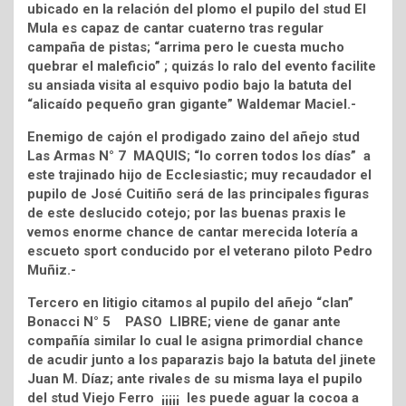
ubicado en la relación del plomo el pupilo del stud El
Mula es capaz de cantar cuaterno tras regular
campaña de pistas; “arrima pero le cuesta mucho
quebrar el maleficio” ; quizás lo ralo del evento facilite
su ansiada visita al esquivo podio bajo la batuta del
“alicaído pequeño gran gigante” Waldemar Maciel.-
Enemigo de cajón el prodigado zaino del añejo stud
Las Armas N° 7 MAQUIS; “lo corren todos los días” a
este trajinado hijo de Ecclesiastic; muy recaudador el
pupilo de José Cuitiño será de las principales figuras
de este deslucido cotejo; por las buenas praxis le
vemos enorme chance de cantar merecida lotería a
escueto sport conducido por el veterano piloto Pedro
Muñiz.-
Tercero en litigio citamos al pupilo del añejo “clan”
Bonacci N° 5 PASO LIBRE; viene de ganar ante
compañía similar lo cual le asigna primordial chance
de acudir junto a los paparazis bajo la batuta del jinete
Juan M. Díaz; ante rivales de su misma laya el pupilo
del stud Viejo Ferro ¡¡¡¡¡ les puede aguar la cocoa a