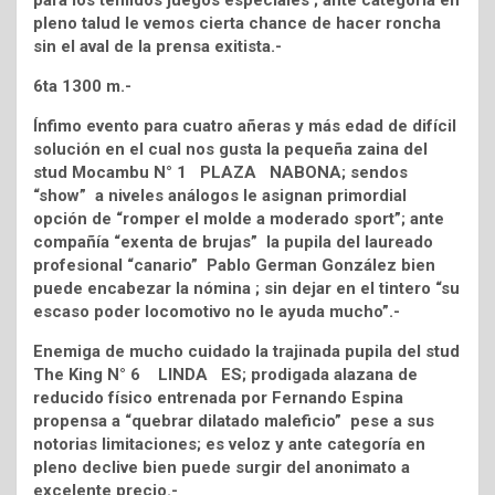
para los temidos juegos especiales ; ante categoría en
pleno talud le vemos cierta chance de hacer roncha
sin el aval de la prensa exitista.-
6ta 1300 m.-
Ínfimo evento para cuatro añeras y más edad de difícil
solución en el cual nos gusta la pequeña zaina del
stud Mocambu N° 1 PLAZA NABONA; sendos
“show” a niveles análogos le asignan primordial
opción de “romper el molde a moderado sport”; ante
compañía “exenta de brujas” la pupila del laureado
profesional “canario” Pablo German González bien
puede encabezar la nómina ; sin dejar en el tintero “su
escaso poder locomotivo no le ayuda mucho”.-
Enemiga de mucho cuidado la trajinada pupila del stud
The King N° 6 LINDA ES; prodigada alazana de
reducido físico entrenada por Fernando Espina
propensa a “quebrar dilatado maleficio” pese a sus
notorias limitaciones; es veloz y ante categoría en
pleno declive bien puede surgir del anonimato a
excelente precio.-