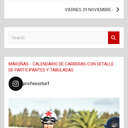
entradas
VIERNES 29 NOVIEMBRE.-
S
e
a
r
c
MAROÑAS - CALENDARIO DE CARRERAS CON DETALLE
h
DE PARTICIPANTES Y TABULADAS
profesorturf