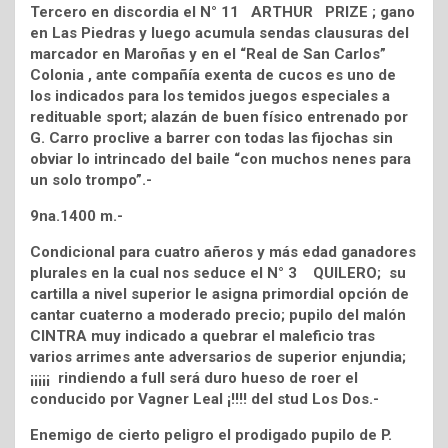
Tercero en discordia el N° 11 ARTHUR PRIZE ; gano
en Las Piedras y luego acumula sendas clausuras del
marcador en Maroñas y en el “Real de San Carlos”
Colonia , ante compañía exenta de cucos es uno de
los indicados para los temidos juegos especiales a
redituable sport; alazán de buen físico entrenado por
G. Carro proclive a barrer con todas las fijochas sin
obviar lo intrincado del baile “con muchos nenes para
un solo trompo”.-
9na.1400 m.-
Condicional para cuatro añeros y más edad ganadores
plurales en la cual nos seduce el N° 3 QUILERO; su
cartilla a nivel superior le asigna primordial opción de
cantar cuaterno a moderado precio; pupilo del malón
CINTRA muy indicado a quebrar el maleficio tras
varios arrimes ante adversarios de superior enjundia;
¡¡¡¡¡ rindiendo a full será duro hueso de roer el
conducido por Vagner Leal ¡!!!! del stud Los Dos.-
Enemigo de cierto peligro el prodigado pupilo de P.