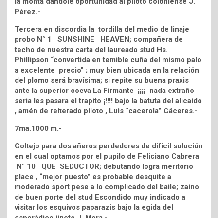
la monta dándole oportunidad al piloto coloniense J.
Pérez.-
Tercera en discordia la tordilla del medio de linaje
probo N° 1 SUNSHINE HEAVEN; compañera de
techo de nuestra carta del laureado stud Hs.
Phillipson “convertida en temible cuña del mismo palo
a excelente precio” ; muy bien ubicada en la relación
del plomo será bravísima; si repite su buena praxis
ante la superior coeva La Firmante ¡¡¡¡ nada extraño
seria les pasara el trapito ¡!!!! bajo la batuta del alicaído
, amén de reiterado piloto , Luis “cacerola” Cáceres.-
7ma.1000 m.-
Coltejo para dos añeros perdedores de difícil solución
en el cual optamos por el pupilo de Feliciano Cabrera
N° 10 QUE SEDUCTOR; debutando logra meritorio
place , “mejor puesto” es probable desquite a
moderado sport pese a lo complicado del baile; zaino
de buen porte del stud Escondido muy indicado a
visitar los esquivos paparazis bajo la egida del
esporádico jinete J. Mora.-