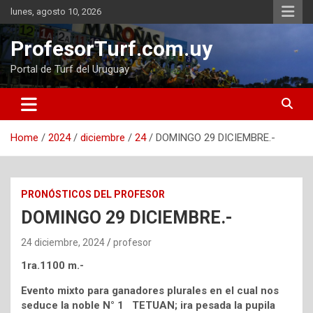
Skip
lunes, agosto 10, 2026
to
content
ProfesorTurf.com.uy
Portal de Turf del Uruguay
Home
2024
diciembre
24
DOMINGO 29 DICIEMBRE.-
PRONÓSTICOS DEL PROFESOR
DOMINGO 29 DICIEMBRE.-
24 diciembre, 2024
profesor
1ra.1100 m.-
Evento mixto para ganadores plurales en el cual nos
seduce la noble N° 1 TETUAN; ira pesada la pupila