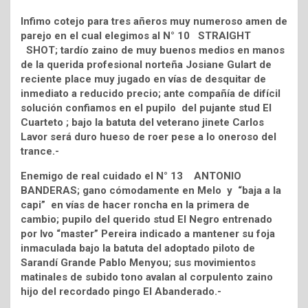
Infimo cotejo para tres añeros muy numeroso amen de
parejo en el cual elegimos al N° 10 STRAIGHT
SHOT; tardío zaino de muy buenos medios en manos
de la querida profesional norteña Josiane Gulart de
reciente place muy jugado en vías de desquitar de
inmediato a reducido precio; ante compañía de difícil
solución confiamos en el pupilo del pujante stud El
Cuarteto ; bajo la batuta del veterano jinete Carlos
Lavor será duro hueso de roer pese a lo oneroso del
trance.-
Enemigo de real cuidado el N° 13 ANTONIO
BANDERAS; gano cómodamente en Melo y “baja a la
capi” en vías de hacer roncha en la primera de
cambio; pupilo del querido stud El Negro entrenado
por Ivo “master” Pereira indicado a mantener su foja
inmaculada bajo la batuta del adoptado piloto de
Sarandí Grande Pablo Menyou; sus movimientos
matinales de subido tono avalan al corpulento zaino
hijo del recordado pingo El Abanderado.-