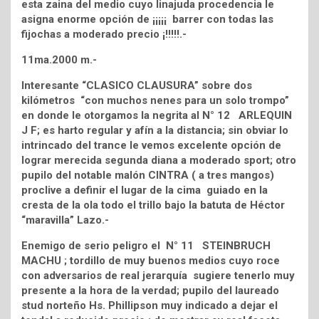
esta zaina del medio cuyo linajuda procedencia le
asigna enorme opción de ¡¡¡¡¡ barrer con todas las
fijochas a moderado precio ¡!!!!!.-
11ma.2000 m.-
Interesante “CLASICO CLAUSURA” sobre dos
kilómetros “con muchos nenes para un solo trompo”
en donde le otorgamos la negrita al N° 12 ARLEQUIN
J F; es harto regular y afín a la distancia; sin obviar lo
intrincado del trance le vemos excelente opción de
lograr merecida segunda diana a moderado sport; otro
pupilo del notable malón CINTRA ( a tres mangos)
proclive a definir el lugar de la cima guiado en la
cresta de la ola todo el trillo bajo la batuta de Héctor
“maravilla” Lazo.-
Enemigo de serio peligro el N° 11 STEINBRUCH
MACHU ; tordillo de muy buenos medios cuyo roce
con adversarios de real jerarquía sugiere tenerlo muy
presente a la hora de la verdad; pupilo del laureado
stud norteño Hs. Phillipson muy indicado a dejar el