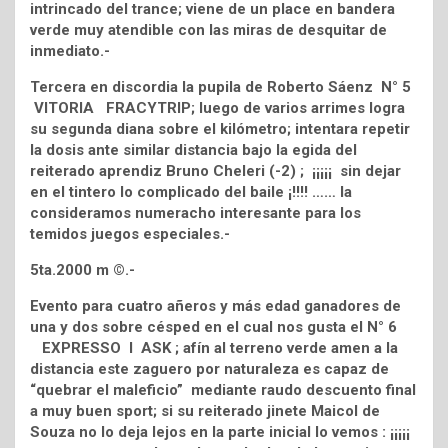
intrincado del trance; viene de un place en bandera
verde muy atendible con las miras de desquitar de
inmediato.-
Tercera en discordia la pupila de Roberto Sáenz N° 5
VITORIA FRACYTRIP; luego de varios arrimes logra
su segunda diana sobre el kilómetro; intentara repetir
la dosis ante similar distancia bajo la egida del
reiterado aprendiz Bruno Cheleri (-2) ; ¡¡¡¡¡ sin dejar
en el tintero lo complicado del baile ¡!!!! …… la
consideramos numeracho interesante para los
temidos juegos especiales.-
5ta.2000 m ©.-
Evento para cuatro añeros y más edad ganadores de
una y dos sobre césped en el cual nos gusta el N° 6
EXPRESSO I ASK ; afín al terreno verde amen a la
distancia este zaguero por naturaleza es capaz de
“quebrar el maleficio” mediante raudo descuento final
a muy buen sport; si su reiterado jinete Maicol de
Souza no lo deja lejos en la parte inicial lo vemos : ¡¡¡¡¡