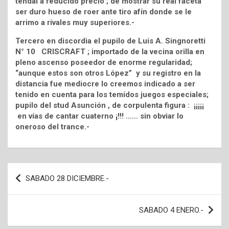
tendal a reducido precio ; de mostrar su real faceta
ser duro hueso de roer ante tiro afín donde se le
arrimo a rivales muy superiores.-
Tercero en discordia el pupilo de Luis A. Singnoretti
N° 10 CRISCRAFT ; importado de la vecina orilla en
pleno ascenso poseedor de enorme regularidad;
“aunque estos son otros López” y su registro en la
distancia fue mediocre lo creemos indicado a ser
tenido en cuenta para los temidos juegos especiales;
pupilo del stud Asunción , de corpulenta figura : ¡¡¡¡¡
en vías de cantar cuaterno ¡!!! …… sin obviar lo
oneroso del trance.-
Navegación
SABADO 28 DICIEMBRE.-
de
entradas
SABADO 4 ENERO.-