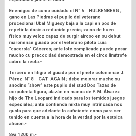
Enemigos de sumo cuidado el N° 6 HULKENBERG ;
gano en Las Piedras el pupilo del veterano
procesional Ubal Miguesy baja a la capi en pos de
repetir la dosis a reducido precio; zaino de buen
físico muy veloz capaz de surgir airoso en su debut
maroñense guiado por el veterano piloto Luis
“cacerola” Cáceres; ante lote complicado puede pesar
mucho cu precocidad demostrada en el circo limítrofe
sobre la recta.-
Tercero en litigio el guiado por el jinete coloniense J.
Pérez N° 8 CAT AGAIN ; debe mejorar mucho su
anodino “show” este pupilo del stud Dos Tazas de
corpulenta figura; alazán en manos de P. M. Álvarez
hijo de The Leopard indicado para los temidos juegos
especiales; ante contienda mixta muy intrincada nos
gusta para que adelante lo suficiente como para ser
tenido en cuenta a la hora de la verdad por la estoica
afición.-
8va.1200 m.-