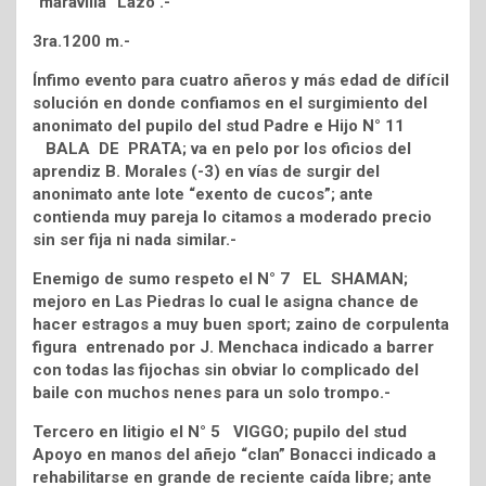
“maravilla” Lazo .-
3ra.1200 m.-
Ínfimo evento para cuatro añeros y más edad de difícil
solución en donde confiamos en el surgimiento del
anonimato del pupilo del stud Padre e Hijo N° 11
BALA DE PRATA; va en pelo por los oficios del
aprendiz B. Morales (-3) en vías de surgir del
anonimato ante lote “exento de cucos”; ante
contienda muy pareja lo citamos a moderado precio
sin ser fija ni nada similar.-
Enemigo de sumo respeto el N° 7 EL SHAMAN;
mejoro en Las Piedras lo cual le asigna chance de
hacer estragos a muy buen sport; zaino de corpulenta
figura entrenado por J. Menchaca indicado a barrer
con todas las fijochas sin obviar lo complicado del
baile con muchos nenes para un solo trompo.-
Tercero en litigio el N° 5 VIGGO; pupilo del stud
Apoyo en manos del añejo “clan” Bonacci indicado a
rehabilitarse en grande de reciente caída libre; ante