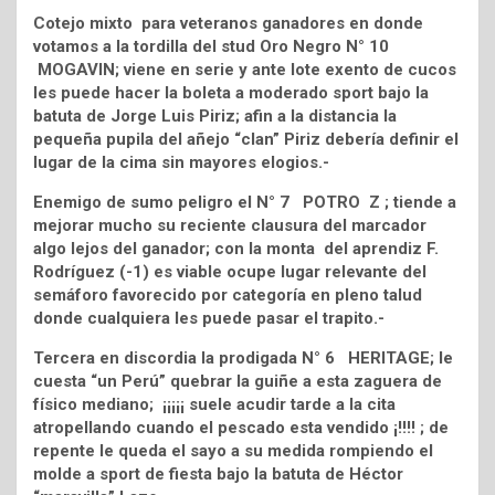
Cotejo mixto para veteranos ganadores en donde
votamos a la tordilla del stud Oro Negro N° 10
MOGAVIN; viene en serie y ante lote exento de cucos
les puede hacer la boleta a moderado sport bajo la
batuta de Jorge Luis Piriz; afin a la distancia la
pequeña pupila del añejo “clan” Piriz debería definir el
lugar de la cima sin mayores elogios.-
Enemigo de sumo peligro el N° 7 POTRO Z ; tiende a
mejorar mucho su reciente clausura del marcador
algo lejos del ganador; con la monta del aprendiz F.
Rodríguez (-1) es viable ocupe lugar relevante del
semáforo favorecido por categoría en pleno talud
donde cualquiera les puede pasar el trapito.-
Tercera en discordia la prodigada N° 6 HERITAGE; le
cuesta “un Perú” quebrar la guiñe a esta zaguera de
físico mediano; ¡¡¡¡¡ suele acudir tarde a la cita
atropellando cuando el pescado esta vendido ¡!!!! ; de
repente le queda el sayo a su medida rompiendo el
molde a sport de fiesta bajo la batuta de Héctor