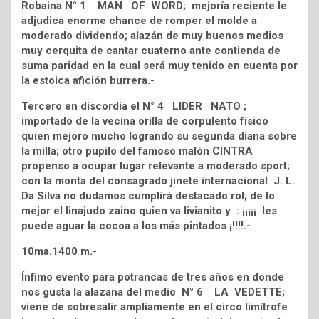
Robaina N° 1 MAN OF WORD; mejoría reciente le
adjudica enorme chance de romper el molde a
moderado dividendo; alazán de muy buenos medios
muy cerquita de cantar cuaterno ante contienda de
suma paridad en la cual será muy tenido en cuenta por
la estoica afición burrera.-
Tercero en discordia el N° 4 LIDER NATO ;
importado de la vecina orilla de corpulento físico
quien mejoro mucho logrando su segunda diana sobre
la milla; otro pupilo del famoso malón CINTRA
propenso a ocupar lugar relevante a moderado sport;
con la monta del consagrado jinete internacional J. L.
Da Silva no dudamos cumplirá destacado rol; de lo
mejor el linajudo zaino quien va livianito y : ¡¡¡¡¡ les
puede aguar la cocoa a los más pintados ¡!!!!.-
10ma.1400 m.-
Ínfimo evento para potrancas de tres años en donde
nos gusta la alazana del medio N° 6 LA VEDETTE;
viene de sobresalir ampliamente en el circo limítrofe