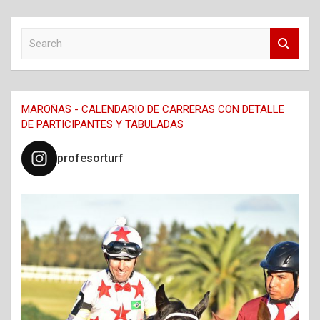
S
e
a
r
c
MAROÑAS - CALENDARIO DE CARRERAS CON DETALLE
h
DE PARTICIPANTES Y TABULADAS
profesorturf