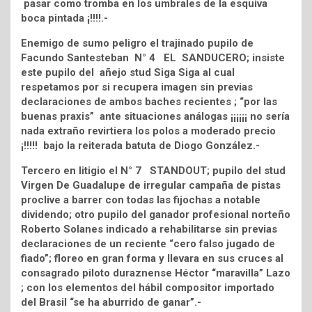
pasar como tromba en los umbrales de la esquiva
boca pintada ¡!!!!.-
Enemigo de sumo peligro el trajinado pupilo de
Facundo Santesteban N° 4 EL SANDUCERO; insiste
este pupilo del añejo stud Siga Siga al cual
respetamos por si recupera imagen sin previas
declaraciones de ambos baches recientes ; “por las
buenas praxis” ante situaciones análogas ¡¡¡¡¡¡ no sería
nada extraño revirtiera los polos a moderado precio
¡!!!!! bajo la reiterada batuta de Diogo González.-
Tercero en litigio el N° 7 STANDOUT; pupilo del stud
Virgen De Guadalupe de irregular campaña de pistas
proclive a barrer con todas las fijochas a notable
dividendo; otro pupilo del ganador profesional norteño
Roberto Solanes indicado a rehabilitarse sin previas
declaraciones de un reciente “cero falso jugado de
fiado”; floreo en gran forma y llevara en sus cruces al
consagrado piloto duraznense Héctor “maravilla” Lazo
; con los elementos del hábil compositor importado
del Brasil “se ha aburrido de ganar”.-