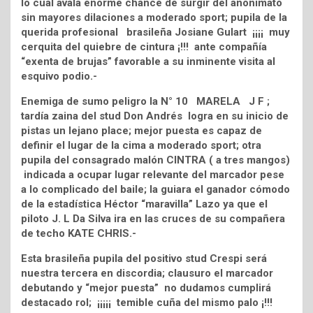
lo cual avala enorme chance de surgir del anonimato
sin mayores dilaciones a moderado sport; pupila de la
querida profesional brasileña Josiane Gulart ¡¡¡¡ muy
cerquita del quiebre de cintura ¡!!! ante compañía
“exenta de brujas” favorable a su inminente visita al
esquivo podio.-
Enemiga de sumo peligro la N° 10 MARELA J F ;
tardía zaina del stud Don Andrés logra en su inicio de
pistas un lejano place; mejor puesta es capaz de
definir el lugar de la cima a moderado sport; otra
pupila del consagrado malón CINTRA ( a tres mangos)
indicada a ocupar lugar relevante del marcador pese
a lo complicado del baile; la guiara el ganador cómodo
de la estadística Héctor “maravilla” Lazo ya que el
piloto J. L Da Silva ira en las cruces de su compañera
de techo KATE CHRIS.-
Esta brasileña pupila del positivo stud Crespi será
nuestra tercera en discordia; clausuro el marcador
debutando y “mejor puesta” no dudamos cumplirá
destacado rol; ¡¡¡¡¡ temible cuña del mismo palo ¡!!!