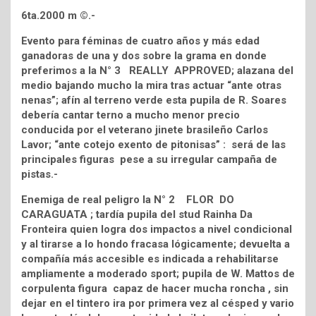
6ta.2000 m ©.-
Evento para féminas de cuatro años y más edad
ganadoras de una y dos sobre la grama en donde
preferimos a la N° 3 REALLY APPROVED; alazana del
medio bajando mucho la mira tras actuar “ante otras
nenas”; afín al terreno verde esta pupila de R. Soares
debería cantar terno a mucho menor precio
conducida por el veterano jinete brasileño Carlos
Lavor; “ante cotejo exento de pitonisas” : será de las
principales figuras pese a su irregular campaña de
pistas.-
Enemiga de real peligro la N° 2 FLOR DO
CARAGUATA ; tardía pupila del stud Rainha Da
Fronteira quien logra dos impactos a nivel condicional
y al tirarse a lo hondo fracasa lógicamente; devuelta a
compañía más accesible es indicada a rehabilitarse
ampliamente a moderado sport; pupila de W. Mattos de
corpulenta figura capaz de hacer mucha roncha , sin
dejar en el tintero ira por primera vez al césped y vario