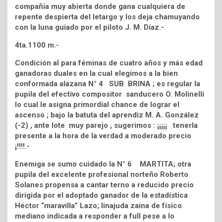
compañía muy abierta donde gana cualquiera de
repente despierta del letargo y los deja chamuyando
con la luna guiado por el piloto J. M. Díaz.-
4ta.1100 m.-
Condición al para féminas de cuatro años y más edad
ganadoras duales en la cual elegimos a la bien
conformada alazana N° 4 SUB BRINA ; es regular la
pupila del efectivo compositor sanducero O. Molinelli
lo cual le asigna primordial chance de lograr el
ascenso ; bajo la batuta del aprendiz M. A. González
(-2) , ante lote muy parejo , sugerimos : ¡¡¡¡¡ tenerla
presente a la hora de la verdad a moderado precio
¡!!!!.-
Enemiga se sumo cuidado la N° 6 MARTITA; otra
pupila del excelente profesional norteño Roberto
Solanes propensa a cantar terno a reducido precio
dirigida por el adoptado ganador de la estadística
Héctor “maravilla” Lazo; linajuda zaina de físico
mediano indicada a responder a full pese a lo