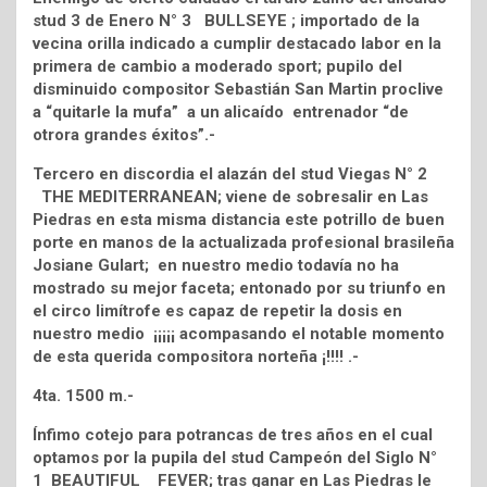
stud 3 de Enero N° 3 BULLSEYE ; importado de la
vecina orilla indicado a cumplir destacado labor en la
primera de cambio a moderado sport; pupilo del
disminuido compositor Sebastián San Martin proclive
a “quitarle la mufa” a un alicaído entrenador “de
otrora grandes éxitos”.-
Tercero en discordia el alazán del stud Viegas N° 2
THE MEDITERRANEAN; viene de sobresalir en Las
Piedras en esta misma distancia este potrillo de buen
porte en manos de la actualizada profesional brasileña
Josiane Gulart; en nuestro medio todavía no ha
mostrado su mejor faceta; entonado por su triunfo en
el circo limítrofe es capaz de repetir la dosis en
nuestro medio ¡¡¡¡¡ acompasando el notable momento
de esta querida compositora norteña ¡!!!! .-
4ta. 1500 m.-
Ínfimo cotejo para potrancas de tres años en el cual
optamos por la pupila del stud Campeón del Siglo N°
1 BEAUTIFUL FEVER; tras ganar en Las Piedras le