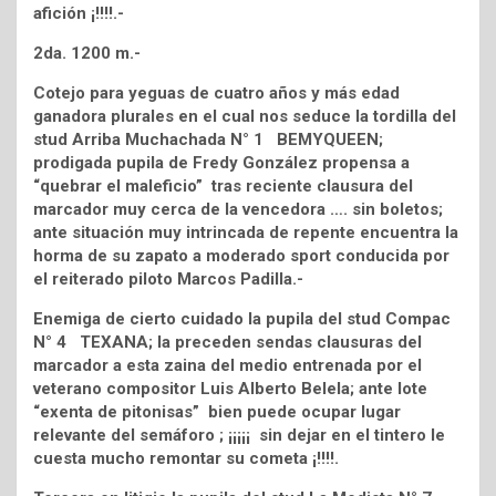
afición ¡!!!!.-
2da. 1200 m.-
Cotejo para yeguas de cuatro años y más edad
ganadora plurales en el cual nos seduce la tordilla del
stud Arriba Muchachada N° 1 BEMYQUEEN;
prodigada pupila de Fredy González propensa a
“quebrar el maleficio” tras reciente clausura del
marcador muy cerca de la vencedora …. sin boletos;
ante situación muy intrincada de repente encuentra la
horma de su zapato a moderado sport conducida por
el reiterado piloto Marcos Padilla.-
Enemiga de cierto cuidado la pupila del stud Compac
N° 4 TEXANA; la preceden sendas clausuras del
marcador a esta zaina del medio entrenada por el
veterano compositor Luis Alberto Belela; ante lote
“exenta de pitonisas” bien puede ocupar lugar
relevante del semáforo ; ¡¡¡¡¡ sin dejar en el tintero le
cuesta mucho remontar su cometa ¡!!!!.