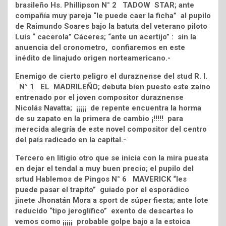
brasileño Hs. Phillipson N° 2 TADOW STAR; ante
compañía muy pareja “le puede caer la ficha” al pupilo
de Raimundo Soares bajo la batuta del veterano piloto
Luis “ cacerola” Cáceres; “ante un acertijo” : sin la
anuencia del cronometro, confiaremos en este
inédito de linajudo origen norteamericano.-
Enemigo de cierto peligro el duraznense del stud R. I.
N° 1 EL MADRILEÑO; debuta bien puesto este zaino
entrenado por el joven compositor duraznense
Nicolás Navatta; ¡¡¡¡¡ de repente encuentra la horma
de su zapato en la primera de cambio ¡!!!!! para
merecida alegría de este novel compositor del centro
del país radicado en la capital.-
Tercero en litigio otro que se inicia con la mira puesta
en dejar el tendal a muy buen precio; el pupilo del
srtud Hablemos de Pingos N° 6 MAVERICK “les
puede pasar el trapito” guiado por el esporádico
jinete Jhonatán Mora a sport de súper fiesta; ante lote
reducido “tipo jeroglífico” exento de descartes lo
vemos como ¡¡¡¡¡ probable golpe bajo a la estoica