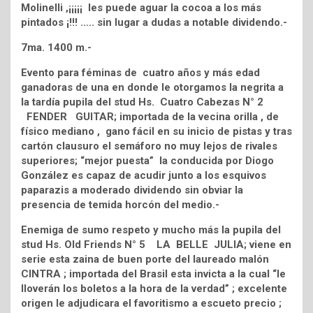
Molinelli ,¡¡¡¡¡ les puede aguar la cocoa a los más
pintados ¡!!! ….. sin lugar a dudas a notable dividendo.-
7ma. 1400 m.-
Evento para féminas de cuatro años y más edad
ganadoras de una en donde le otorgamos la negrita a
la tardía pupila del stud Hs. Cuatro Cabezas N° 2
FENDER GUITAR; importada de la vecina orilla , de
físico mediano , gano fácil en su inicio de pistas y tras
cartón clausuro el semáforo no muy lejos de rivales
superiores; “mejor puesta” la conducida por Diogo
González es capaz de acudir junto a los esquivos
paparazis a moderado dividendo sin obviar la
presencia de temida horcón del medio.-
Enemiga de sumo respeto y mucho más la pupila del
stud Hs. Old Friends N° 5 LA BELLE JULIA; viene en
serie esta zaina de buen porte del laureado malón
CINTRA ; importada del Brasil esta invicta a la cual “le
lloverán los boletos a la hora de la verdad” ; excelente
origen le adjudicara el favoritismo a escueto precio ;