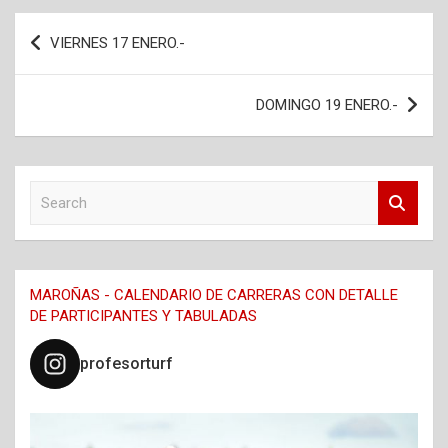
Navegación
VIERNES 17 ENERO.-
de
entradas
DOMINGO 19 ENERO.-
S
e
a
r
c
MAROÑAS - CALENDARIO DE CARRERAS CON DETALLE
h
DE PARTICIPANTES Y TABULADAS
profesorturf