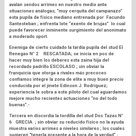
avalan sendos arrimes en nuestro medio ante
situaciones análogas; “muy cerquita del campanazo”
esta pupila de físico mediano entrenada por Facundo
Santesteban ; enfrenta lote “exento de brujas” lo cual
puede favorecer inminente surgimiento del anonimato
a moderado sport.
Enemiga de cierto cuidado la tardía pupila del stud El
Renegao N° 2 RESCATADA; se inicia en pos de
hacer muy bien los deberes esta zaina hija del
recordado padrillo ESCOLASO ; sin obviar la
franquicia que otorga a rivales más precoces
confiamos integre la zona de elite a muy buen precio
conducida por el jinete Edinson J. Rodríguez;
experiencia le sobra a este piloto del cual aguardamos
mejore mucho recientes actuaciones “no del todo
buenas”.-
Tercera en discordia la tordilla del stud Dos Tazas N°
6 GRECIA ; sin obviar su reducido físico no la ayuda
muestra varios arrimes a niveles similares ; los cuales
sugieren “tenerla presente a la hora de la verdad” ;