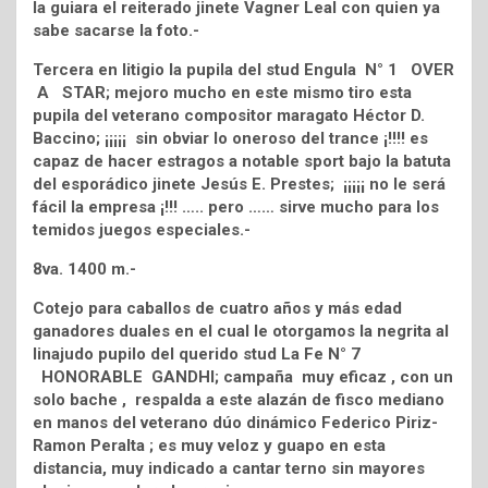
la guiara el reiterado jinete Vagner Leal con quien ya
sabe sacarse la foto.-
Tercera en litigio la pupila del stud Engula N° 1 OVER
A STAR; mejoro mucho en este mismo tiro esta
pupila del veterano compositor maragato Héctor D.
Baccino; ¡¡¡¡¡ sin obviar lo oneroso del trance ¡!!!! es
capaz de hacer estragos a notable sport bajo la batuta
del esporádico jinete Jesús E. Prestes; ¡¡¡¡¡ no le será
fácil la empresa ¡!!! ….. pero …… sirve mucho para los
temidos juegos especiales.-
8va. 1400 m.-
Cotejo para caballos de cuatro años y más edad
ganadores duales en el cual le otorgamos la negrita al
linajudo pupilo del querido stud La Fe N° 7
HONORABLE GANDHI; campaña muy eficaz , con un
solo bache , respalda a este alazán de fisco mediano
en manos del veterano dúo dinámico Federico Piriz-
Ramon Peralta ; es muy veloz y guapo en esta
distancia, muy indicado a cantar terno sin mayores