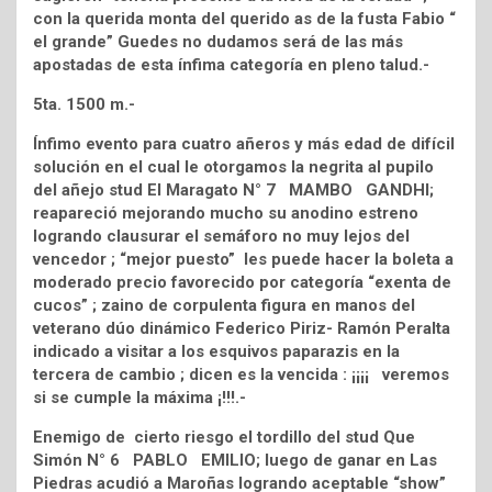
con la querida monta del querido as de la fusta Fabio “
el grande” Guedes no dudamos será de las más
apostadas de esta ínfima categoría en pleno talud.-
5ta. 1500 m.-
Ínfimo evento para cuatro añeros y más edad de difícil
solución en el cual le otorgamos la negrita al pupilo
del añejo stud El Maragato N° 7 MAMBO GANDHI;
reapareció mejorando mucho su anodino estreno
logrando clausurar el semáforo no muy lejos del
vencedor ; “mejor puesto” les puede hacer la boleta a
moderado precio favorecido por categoría “exenta de
cucos” ; zaino de corpulenta figura en manos del
veterano dúo dinámico Federico Piriz- Ramón Peralta
indicado a visitar a los esquivos paparazis en la
tercera de cambio ; dicen es la vencida : ¡¡¡¡ veremos
si se cumple la máxima ¡!!!.-
Enemigo de cierto riesgo el tordillo del stud Que
Simón N° 6 PABLO EMILIO; luego de ganar en Las
Piedras acudió a Maroñas logrando aceptable “show”