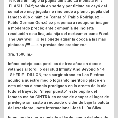
Tercera en litigio la pupila del stud La Modista N° 7
FLASH DAY; venia en serie y por último se cayó del
semáforo muy jugada no rindiendo a pleno ; pupila del
famoso dúo dinámico “canario” Pablo Rodríguez –
Pablo German González propensa a recuperar imagen
a moderado precio; ante compañía de incierta
resolución esta linajuda hija del norteamericano Went
The Day Well ¡¡¡¡¡ les puede aguar la cocoa a las mas
pintadas ¡!!!! …..sin previas declaraciones.-
3ra. 1500 m.-
Ínfimo cotejo para potrillos de tres años en donde
votamos al tordillo del stud Infinity And Beyond N° 4
SHERIF DILLON; tras surgir airoso en Las Piedras
acudió a nuestro medio logrando meritorio place en
esta misma distancia prodigado en la cresta de la ola
todo el trayecto; “mejor puesto” este pupilo del
famoso malón CINTRA es capaz de ocupar el lugar de
privilegio sin susto a reducido dividendo bajo la batuta
del excelente jinete internacional José L. Da Silva.-
Enemigo de cierto cuidado el tardío zaino del alicaído