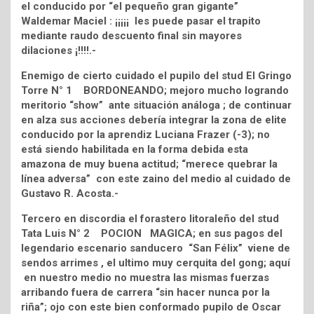
el conducido por “el pequeño gran gigante”
Waldemar Maciel : ¡¡¡¡¡ les puede pasar el trapito
mediante raudo descuento final sin mayores
dilaciones ¡!!!!.-
Enemigo de cierto cuidado el pupilo del stud El Gringo
Torre N° 1 BORDONEANDO; mejoro mucho logrando
meritorio “show” ante situación análoga ; de continuar
en alza sus acciones debería integrar la zona de elite
conducido por la aprendiz Luciana Frazer (-3); no
está siendo habilitada en la forma debida esta
amazona de muy buena actitud; “merece quebrar la
línea adversa” con este zaino del medio al cuidado de
Gustavo R. Acosta.-
Tercero en discordia el forastero litoraleño del stud
Tata Luis N° 2 POCION MAGICA; en sus pagos del
legendario escenario sanducero “San Félix” viene de
sendos arrimes , el ultimo muy cerquita del gong; aquí
en nuestro medio no muestra las mismas fuerzas
arribando fuera de carrera “sin hacer nunca por la
riña”; ojo con este bien conformado pupilo de Oscar