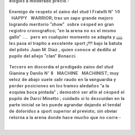
elogios a moderado precio.-
Enemigo de respeto el zaino del stud I Fratelli N° 10
HAPPY WARRIOR; tras un sapo grande mejoro
logrando meritorio “show” sobre césped en gran
registro cronografico; “en la arena no es el mismo
gallo” ….. pero en cualquier momento se adapta y ¡¡¡¡¡
les pasa el trapito a excelente sport ¡!!!! bajo la batuta
del piloto Juan M. Díaz , quien conoce al dedillo al
pupilo del añejo “clan” Bonacci.
Tercero en discordia el prodigado zaino del stud
Gianina y Danilo N° 8 MACHINE MACHINIST; muy
veloz de abajo suele salir raudo en la vanguardia y
perder posiciones en los tramos aledaños “a la
esquiva boca pintada” ; demostró ser afín al césped el
pupilo de Darci Minetto ; cuidado si lo descuidan en la
parte inicial se les puede agrandar dejando el tendal
de doloridos a sport superior al previsto; sin obviar
retorna a la arena donde hace mucho que no corre.-