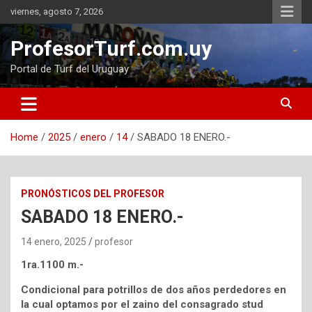
Skip
viernes, agosto 7, 2026
to
content
ProfesorTurf.com.uy
Portal de Turf del Uruguay
Home
2025
enero
14
SABADO 18 ENERO.-
PRONÓSTICOS DEL PROFESOR
SABADO 18 ENERO.-
14 enero, 2025
profesor
1ra.1100 m.-
Condicional para potrillos de dos años perdedores en
la cual optamos por el zaino del consagrado stud