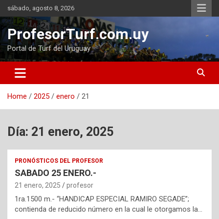
Skip
sábado, agosto 8, 2026
to
content
ProfesorTurf.com.uy
Portal de Turf del Uruguay
Home
2025
enero
21
Día:
21 enero, 2025
PRONÓSTICOS DEL PROFESOR
SABADO 25 ENERO.-
21 enero, 2025
profesor
1ra.1500 m.- “HANDICAP ESPECIAL RAMIRO SEGADE”;
contienda de reducido número en la cual le otorgamos la…