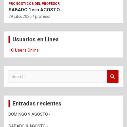
PRONÓSTICOS DEL PROFESOR
SABADO 1ero AGOSTO.-
29 julio, 2026
profesor
Usuarios en Linea
10 Users
Online
S
e
a
r
c
Entradas recientes
h
DOMINGO 9 AGOSTO.-
SABADO 8 AGOSTO.-