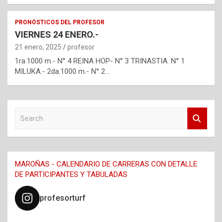
PRONÓSTICOS DEL PROFESOR
VIERNES 24 ENERO.-
21 enero, 2025
profesor
1ra.1000 m.- N° 4 REINA HOP- N° 3 TRINASTIA. N° 1
MILUKA.- 2da.1000 m.- N° 2…
S
e
a
r
c
MAROÑAS - CALENDARIO DE CARRERAS CON DETALLE
h
DE PARTICIPANTES Y TABULADAS
profesorturf