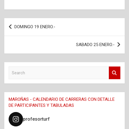
Navegación
DOMINGO 19 ENERO.-
de
entradas
SABADO 25 ENERO.-
S
e
a
r
c
MAROÑAS - CALENDARIO DE CARRERAS CON DETALLE
h
DE PARTICIPANTES Y TABULADAS
profesorturf