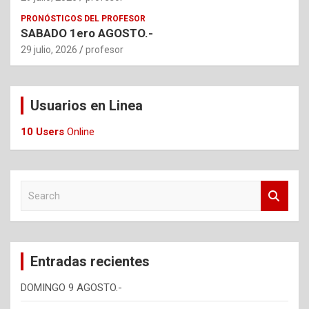
PRONÓSTICOS DEL PROFESOR
SABADO 1ero AGOSTO.-
29 julio, 2026
profesor
Usuarios en Linea
10 Users
Online
S
e
a
r
c
Entradas recientes
h
DOMINGO 9 AGOSTO.-