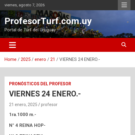
Skip
viernes, agosto 7, 2026
to
content
ProfesorTurf.com.uy
Portal de Turf del Uruguay
Home
2025
enero
21
VIERNES 24 ENERO.-
PRONÓSTICOS DEL PROFESOR
VIERNES 24 ENERO.-
21 enero, 2025
profesor
1ra.1000 m.-
N° 4 REINA HOP-