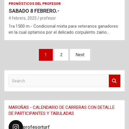
PRONÓSTICOS DEL PROFESOR
SABADO 8 FEBRERO.-
4 febrero, 2025
profesor
1ra.1500 m.- Condicional mixta para veteranos ganadores
en la cual optamos por el delicado corpulento zaino…
Navegación
1
2
Next
de
entradas
S
e
a
r
c
MAROÑAS - CALENDARIO DE CARRERAS CON DETALLE
h
DE PARTICIPANTES Y TABULADAS
profesorturf