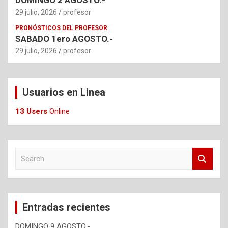
DOMINGO 2 AGOSTO.-
29 julio, 2026
profesor
PRONÓSTICOS DEL PROFESOR
SABADO 1ero AGOSTO.-
29 julio, 2026
profesor
Usuarios en Linea
13 Users
Online
S
e
a
r
c
Entradas recientes
h
DOMINGO 9 AGOSTO.-