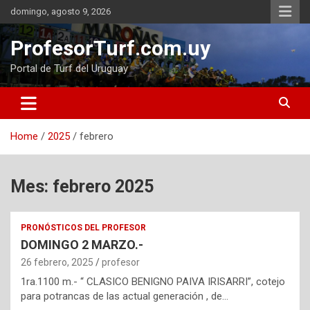
Skip
domingo, agosto 9, 2026
to
content
ProfesorTurf.com.uy
Portal de Turf del Uruguay
Home
2025
febrero
Mes:
febrero 2025
PRONÓSTICOS DEL PROFESOR
DOMINGO 2 MARZO.-
26 febrero, 2025
profesor
1ra.1100 m.- “ CLASICO BENIGNO PAIVA IRISARRI”, cotejo
para potrancas de las actual generación , de…