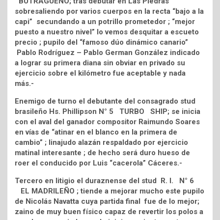
BUTRAGUEÑO; tras debutar en Las Piedras
sobresaliendo por varios cuerpos en la recta “bajo a la
capi” secundando a un potrillo prometedor ; “mejor
puesto a nuestro nivel” lo vemos desquitar a escueto
precio ; pupilo del “famoso dúo dinámico canario”
Pablo Rodríguez – Pablo German González indicado
a lograr su primera diana sin obviar en privado su
ejercicio sobre el kilómetro fue aceptable y nada
más.-
Enemigo de turno el debutante del consagrado stud
brasileño Hs. Phillipson N° 5 TURBO SHIP; se inicia
con el aval del ganador compositor Raimundo Soares
en vías de “atinar en el blanco en la primera de
cambio” ; linajudo alazán respaldado por ejercicio
matinal interesante ; de hecho será duro hueso de
roer el conducido por Luis “cacerola” Cáceres.-
Tercero en litigio el duraznense del stud R. I. N° 6
EL MADRILEÑO ; tiende a mejorar mucho este pupilo
de Nicolás Navatta cuya partida final fue de lo mejor;
zaino de muy buen físico capaz de revertir los polos a