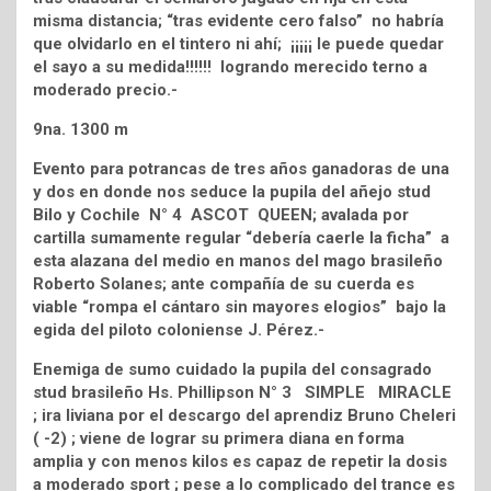
misma distancia; “tras evidente cero falso” no habría
que olvidarlo en el tintero ni ahí; ¡¡¡¡¡ le puede quedar
el sayo a su medida!!!!!! logrando merecido terno a
moderado precio.-
9na. 1300 m
Evento para potrancas de tres años ganadoras de una
y dos en donde nos seduce la pupila del añejo stud
Bilo y Cochile N° 4 ASCOT QUEEN; avalada por
cartilla sumamente regular “debería caerle la ficha” a
esta alazana del medio en manos del mago brasileño
Roberto Solanes; ante compañía de su cuerda es
viable “rompa el cántaro sin mayores elogios” bajo la
egida del piloto coloniense J. Pérez.-
Enemiga de sumo cuidado la pupila del consagrado
stud brasileño Hs. Phillipson N° 3 SIMPLE MIRACLE
; ira liviana por el descargo del aprendiz Bruno Cheleri
( -2) ; viene de lograr su primera diana en forma
amplia y con menos kilos es capaz de repetir la dosis
a moderado sport ; pese a lo complicado del trance es