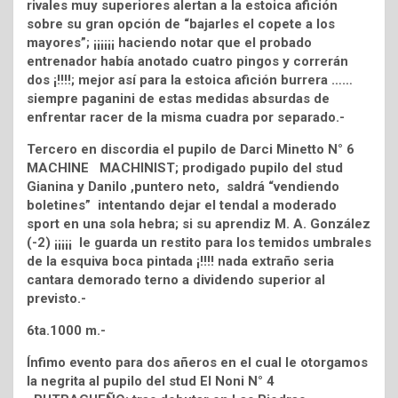
rivales muy superiores alertan a la estoica afición
sobre su gran opción de “bajarles el copete a los
mayores”; ¡¡¡¡¡¡ haciendo notar que el probado
entrenador había anotado cuatro pingos y correrán
dos ¡!!!!; mejor así para la estoica afición burrera ……
siempre paganini de estas medidas absurdas de
enfrentar racer de la misma cuadra por separado.-
Tercero en discordia el pupilo de Darci Minetto N° 6
MACHINE MACHINIST; prodigado pupilo del stud
Gianina y Danilo ,puntero neto, saldrá “vendiendo
boletines” intentando dejar el tendal a moderado
sport en una sola hebra; si su aprendiz M. A. González
(-2) ¡¡¡¡¡ le guarda un restito para los temidos umbrales
de la esquiva boca pintada ¡!!!! nada extraño seria
cantara demorado terno a dividendo superior al
previsto.-
6ta.1000 m.-
Ínfimo evento para dos añeros en el cual le otorgamos
la negrita al pupilo del stud El Noni N° 4