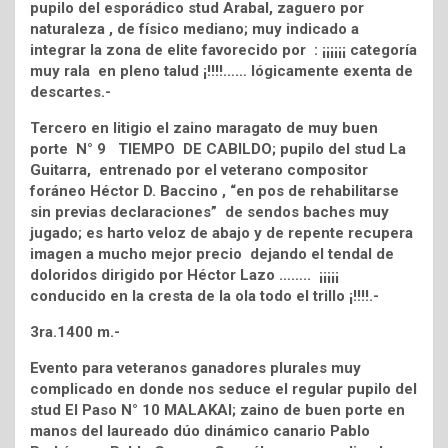
pupilo del esporádico stud Arabal, zaguero por
naturaleza , de físico mediano; muy indicado a
integrar la zona de elite favorecido por : ¡¡¡¡¡¡ categoría
muy rala en pleno talud ¡!!!!…… lógicamente exenta de
descartes.-
Tercero en litigio el zaino maragato de muy buen
porte N° 9 TIEMPO DE CABILDO; pupilo del stud La
Guitarra, entrenado por el veterano compositor
foráneo Héctor D. Baccino , “en pos de rehabilitarse
sin previas declaraciones” de sendos baches muy
jugado; es harto veloz de abajo y de repente recupera
imagen a mucho mejor precio dejando el tendal de
doloridos dirigido por Héctor Lazo …….. ¡¡¡¡¡
conducido en la cresta de la ola todo el trillo ¡!!!!.-
3ra.1400 m.-
Evento para veteranos ganadores plurales muy
complicado en donde nos seduce el regular pupilo del
stud El Paso N° 10 MALAKAI; zaino de buen porte en
manos del laureado dúo dinámico canario Pablo