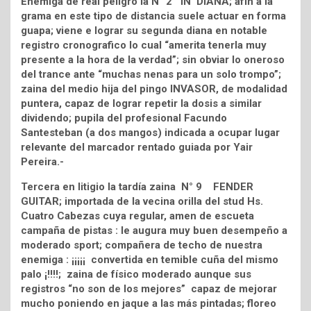
Enemiga de real peligro la N° 2 IN DIANA; afín a la
grama en este tipo de distancia suele actuar en forma
guapa; viene e lograr su segunda diana en notable
registro cronografico lo cual “amerita tenerla muy
presente a la hora de la verdad”; sin obviar lo oneroso
del trance ante “muchas nenas para un solo trompo”;
zaina del medio hija del pingo INVASOR, de modalidad
puntera, capaz de lograr repetir la dosis a similar
dividendo; pupila del profesional Facundo
Santesteban (a dos mangos) indicada a ocupar lugar
relevante del marcador rentado guiada por Yair
Pereira.-
Tercera en litigio la tardía zaina N° 9 FENDER
GUITAR; importada de la vecina orilla del stud Hs.
Cuatro Cabezas cuya regular, amen de escueta
campaña de pistas : le augura muy buen desempeño a
moderado sport; compañera de techo de nuestra
enemiga : ¡¡¡¡¡ convertida en temible cuña del mismo
palo ¡!!!!; zaina de físico moderado aunque sus
registros “no son de los mejores” capaz de mejorar
mucho poniendo en jaque a las más pintadas; floreo