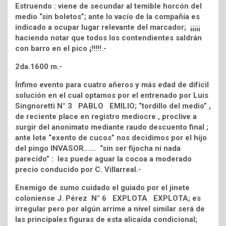
Estruendo : viene de secundar al temible horcón del
medio “sin boletos”; ante lo vacío de la compañía es
indicado a ocupar lugar relevante del marcador; ¡¡¡¡¡
haciendo notar que todos los contendientes saldrán
con barro en el pico ¡!!!!!.-
2da.1600 m.-
Ínfimo evento para cuatro añeros y más edad de difícil
solución en el cual optamos por el entrenado por Luis
Singnoretti N° 3 PABLO EMILIO; “tordillo del medio” ,
de reciente place en registro mediocre , proclive a
surgir del anonimato mediante raudo descuento final ;
ante lote “exento de cucos” nos decidimos por el hijo
del pingo INVASOR…… “sin ser fijocha ni nada
parecido” : les puede aguar la cocoa a moderado
precio conducido por C. Villarreal.-
Enemigo de sumo cuidado el guiado por el jinete
coloniense J. Pérez N° 6 EXPLOTA EXPLOTA; es
irregular pero por algún arrime a nivel similar será de
las principales figuras de esta alicaída condicional;