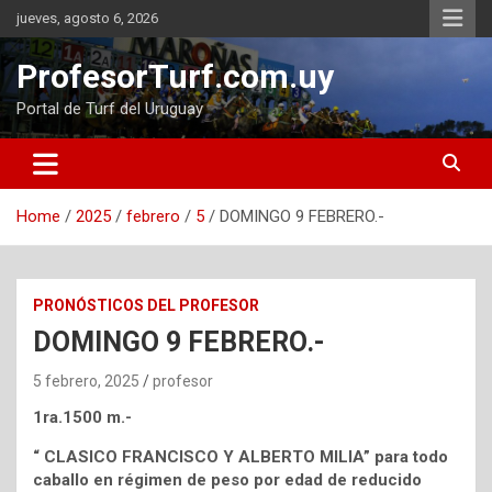
Skip
jueves, agosto 6, 2026
to
content
ProfesorTurf.com.uy
Portal de Turf del Uruguay
Home
2025
febrero
5
DOMINGO 9 FEBRERO.-
PRONÓSTICOS DEL PROFESOR
DOMINGO 9 FEBRERO.-
5 febrero, 2025
profesor
1ra.1500 m.-
“ CLASICO FRANCISCO Y ALBERTO MILIA” para todo
caballo en régimen de peso por edad de reducido