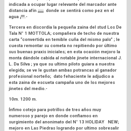
indicada a ocupar lugar relevante del marcador ante
distancia afín ¡¡¡¡¡ donde se sentirá como pez en el
agua ¡!!!.-
Tercera en discordia la pequeña zaina del stud Los De
Tala N° 1 MOTTOLA; compañera de techo de nuestra
carta “convertida en temible cuña del mismo palo” ; le
cuesta remontar su cometa no repitiendo por último
sus buenas praxis iniciales; en esta ocasión mejoro la
monta dándole cabida al notable jinete internacional J.
L. Da Silva ; ya que su ultimo piloto guiara a nuestra
elegida; se ve le gustan ambas potrancas al ganador
profesional norteño; dato fehaciente le adjudico a
esta zaina de escueta campaña uno de los mejores
jinetes del medio.-
10m. 1200 m.
Ínfimo cotejo para potrillos de tres años muy
numeroso y parejo en donde confiamos en
surgimiento del anonimato del N° 13 HOLIDAY NEW;
mejoro en Las Piedras logrando por ultimo sobresalir