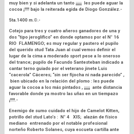
muy bien y si adelanta un tanto ¡¡¡¡¡ les puede aguar la
cocoa ¡!!!! bajo la reiterada egida de Diogo González.-
5ta.1400 m.©.-
Cotejo para tres y cuatro añeros ganadores de una y
dos “tipo jeroglífico” en donde optamos por el N° 16
RIO FLAMENGO; es muy regular y pastero el pupilo
del querido stud Tata Juan al cual vemos definir el
lugar de la cima a moderado sport pese a lo oneroso
del trance; pupilo de Facundo Santesteban indicado a
cantar terno guiado por el veterano jinete Luis
“cacerola” Cáceres; “sin ser fijocha ni nada parecido” ,
bien ubicado en la relación del plomo : les puede
aguar la cocoa a los más pintados , ¡¡¡¡¡ ante distancia
favorable donde ya mostro las uñas en un tiempazo
¡!!!!.-
Enemigo de sumo cuidado el hijo de Camelot Kitten,
potrillo del stud Lato’s : N° 4 XIS; alazán de físico
mediano entrenado por el notable profesional
norteño Roberto Solanes, cuya escueta cartilla ante