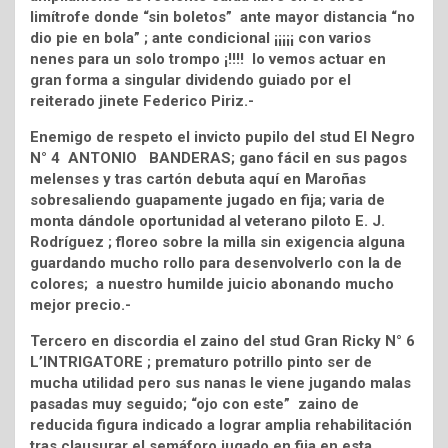
limítrofe donde “sin boletos” ante mayor distancia “no
dio pie en bola” ; ante condicional ¡¡¡¡¡ con varios
nenes para un solo trompo ¡!!!! lo vemos actuar en
gran forma a singular dividendo guiado por el
reiterado jinete Federico Piriz.-
Enemigo de respeto el invicto pupilo del stud El Negro
N° 4 ANTONIO BANDERAS; gano fácil en sus pagos
melenses y tras cartón debuta aquí en Maroñas
sobresaliendo guapamente jugado en fija; varia de
monta dándole oportunidad al veterano piloto E. J.
Rodríguez ; floreo sobre la milla sin exigencia alguna
guardando mucho rollo para desenvolverlo con la de
colores; a nuestro humilde juicio abonando mucho
mejor precio.-
Tercero en discordia el zaino del stud Gran Ricky N° 6
L’INTRIGATORE ; prematuro potrillo pinto ser de
mucha utilidad pero sus nanas le viene jugando malas
pasadas muy seguido; “ojo con este” zaino de
reducida figura indicado a lograr amplia rehabilitación
tras clausurar el semáforo jugado en fija en esta