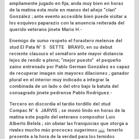
ampliamente jugado en fija; anda muy bien en horas
de la matina esta mole en manos del añejo “clan”
González ; ante evento accesible bien puede visitar a
los esquivos paparazis con la anuencia reiterada del
querido veterano jinete Mario H.-
Enemigo de sumo respeto el forastero melense del
stud El Pata N° 5 SETTE BRAVO; en su debut
reciente clausuro el semáforo ante mayor distancia
lejos de rendir a pleno; “mejor puesto” el pequeño
zaino entrenado por Pablo German González es capaz
de recuperar imagen sin mayores dilaciones ; ganador
plural en el interior muy indicado a integrar la
combinada de un lado o del otro bajo la batuta del
consagrado jinete pedrense Pablo Rodríguez.-
Tercero en discordia el tardío tordillo del stud
Compac N° 6 JARVIS ; se movió lindo en horas de la
matina este pupilo del veterano compositor Luis
Alberto Belela ; sin obviar las franquicias que otorga a
rivales mucho más precoces sugerimos ¡¡¡¡¡ tenerlo
presente a la hora de la verdad para los temidos