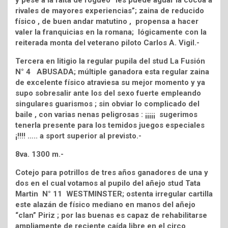
y pese a la falta de fogueo “les puede aguar la cocoa a
rivales de mayores experiencias”; zaina de reducido
físico , de buen andar matutino , propensa a hacer
valer la franquicias en la romana; lógicamente con la
reiterada monta del veterano piloto Carlos A. Vigil.-
Tercera en litigio la regular pupila del stud La Fusión
N° 4 ABUSADA; múltiple ganadora esta regular zaina
de excelente físico atraviesa su mejor momento y ya
supo sobresalir ante los del sexo fuerte empleando
singulares guarismos ; sin obviar lo complicado del
baile , con varias nenas peligrosas : ¡¡¡¡¡ sugerimos
tenerla presente para los temidos juegos especiales
¡!!!! ….. a sport superior al previsto.-
8va. 1300 m.-
Cotejo para potrillos de tres años ganadores de una y
dos en el cual votamos al pupilo del añejo stud Tata
Martin N° 11 WESTMINSTER; ostenta irregular cartilla
este alazán de físico mediano en manos del añejo
“clan” Piriz ; por las buenas es capaz de rehabilitarse
ampliamente de reciente caída libre en el circo