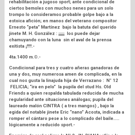
rehabilitación a jugoso sport; ante condicional de
ciertos bemoles con muchos nenes para un solo
trompo lo consideramos probable golpe bajo a la
estoica afición; en manos del veterano compositor
Ernesto “peta” Martínez bajo la batuta del querido
jinete M. H. González : ¡¡¡¡¡ los puede dejar
chamuyando con la luna sin el aval de la prensa
exitista ¡!!!!.-
4ta.1400 m.©.-
Condicional para tres y cuatro añeras ganadoras de
una y dos, muy numerosa amen de complicada, en la
cual nos gusta la linajuda hija de Verrazano : N° 12
FELICIA; “ira en pelo” la pupila del stud Hs. Old
Friends a quien respalda tabulada reducida de mucha
regularidad ante situaciones análogas; pupila del
laureado malón CINTRA ( a tres mangos) , bajo la
egida del notable jinete Eric “nano” Acosta, indicada a
romper el cántaro pese a lo complicado del baile…..
lógicamente a reducido sport.-