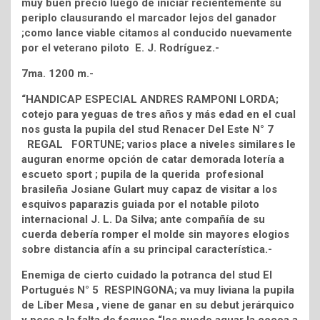
muy buen precio luego de iniciar recientemente su
periplo clausurando el marcador lejos del ganador
;como lance viable citamos al conducido nuevamente
por el veterano piloto E. J. Rodríguez.-
7ma. 1200 m.-
“HANDICAP ESPECIAL ANDRES RAMPONI LORDA;
cotejo para yeguas de tres años y más edad en el cual
nos gusta la pupila del stud Renacer Del Este N° 7
REGAL FORTUNE; varios place a niveles similares le
auguran enorme opción de catar demorada lotería a
escueto sport ; pupila de la querida profesional
brasileña Josiane Gulart muy capaz de visitar a los
esquivos paparazis guiada por el notable piloto
internacional J. L. Da Silva; ante compañía de su
cuerda debería romper el molde sin mayores elogios
sobre distancia afín a su principal característica.-
Enemiga de cierto cuidado la potranca del stud El
Portugués N° 5 RESPINGONA; va muy liviana la pupila
de Líber Mesa , viene de ganar en su debut jerárquico