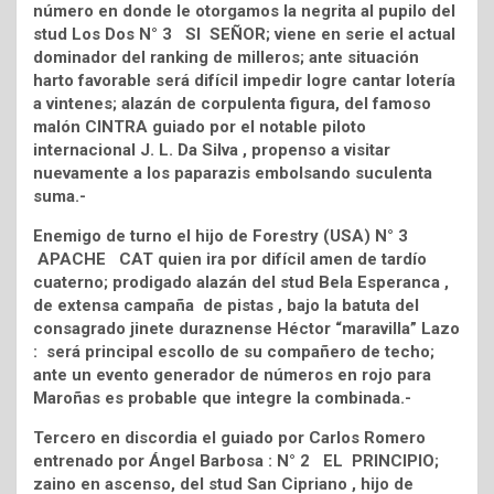
número en donde le otorgamos la negrita al pupilo del
stud Los Dos N° 3 SI SEÑOR; viene en serie el actual
dominador del ranking de milleros; ante situación
harto favorable será difícil impedir logre cantar lotería
a vintenes; alazán de corpulenta figura, del famoso
malón CINTRA guiado por el notable piloto
internacional J. L. Da Silva , propenso a visitar
nuevamente a los paparazis embolsando suculenta
suma.-
Enemigo de turno el hijo de Forestry (USA) N° 3
APACHE CAT quien ira por difícil amen de tardío
cuaterno; prodigado alazán del stud Bela Esperanca ,
de extensa campaña de pistas , bajo la batuta del
consagrado jinete duraznense Héctor “maravilla” Lazo
: será principal escollo de su compañero de techo;
ante un evento generador de números en rojo para
Maroñas es probable que integre la combinada.-
Tercero en discordia el guiado por Carlos Romero
entrenado por Ángel Barbosa : N° 2 EL PRINCIPIO;
zaino en ascenso, del stud San Cipriano , hijo de