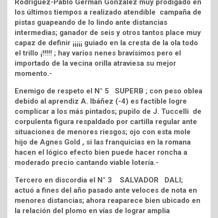
Rodríguez-Pablo German González muy prodigado en
los últimos tiempos a realizado atendible campaña de
pistas guapeando de lo lindo ante distancias
intermedias; ganador de seis y otros tantos place muy
capaz de definir ¡¡¡¡¡ guiado en la cresta de la ola todo
el trillo ¡!!!!! ; hay varios nenes bravísimos pero el
importado de la vecina orilla atraviesa su mejor
momento.-
Enemigo de respeto el N° 5 SUPERB ; con peso oblea
debido al aprendiz A. Ibáñez (-4) es factible logre
complicar a los más pintados; pupilo de J. Tuccelli de
corpulenta figura respaldado por cartilla regular ante
situaciones de menores riesgos; ojo con esta mole
hijo de Agnes Gold , si las franquicias en la romana
hacen el lógico efecto bien puede hacer roncha a
moderado precio cantando viable lotería.-
Tercero en discordia el N° 3 SALVADOR DALI;
actuó a fines del año pasado ante veloces de nota en
menores distancias; ahora reaparece bien ubicado en
la relación del plomo en vías de lograr amplia