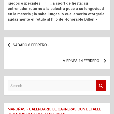
juegos especiales ¡!!! ….. a sport de fiesta; su
entrenador retorno a la palestra pese a su longevidad
en la materia ; la sabe lungas lo cual amerita otorgarle
audazmente el rotulo al hijo de Honorable Dillon.-
Navegación
SABADO 8 FEBRERO.-
de
entradas
VIERNES 14 FEBRERO.-
S
e
a
r
c
MAROÑAS - CALENDARIO DE CARRERAS CON DETALLE
h