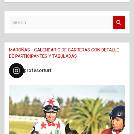
S
e
a
r
c
MAROÑAS - CALENDARIO DE CARRERAS CON DETALLE
h
DE PARTICIPANTES Y TABULADAS
profesorturf