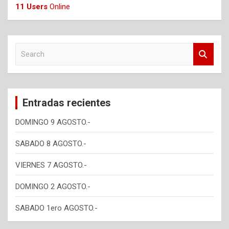
11 Users
Online
S
e
a
r
c
Entradas recientes
h
DOMINGO 9 AGOSTO.-
SABADO 8 AGOSTO.-
VIERNES 7 AGOSTO.-
DOMINGO 2 AGOSTO.-
SABADO 1ero AGOSTO.-