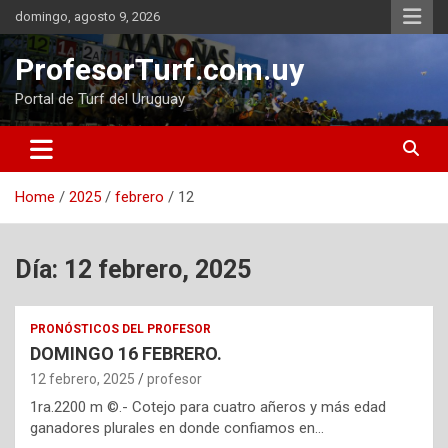
Skip
domingo, agosto 9, 2026
to
content
ProfesorTurf.com.uy
Portal de Turf del Uruguay
Home
2025
febrero
12
Día:
12 febrero, 2025
PRONÓSTICOS DEL PROFESOR
DOMINGO 16 FEBRERO.
12 febrero, 2025
profesor
1ra.2200 m ©.- Cotejo para cuatro añeros y más edad
ganadores plurales en donde confiamos en…