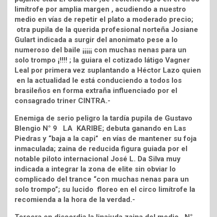
limítrofe por amplia margen , acudiendo a nuestro
medio en vías de repetir el plato a moderado precio;
otra pupila de la querida profesional norteña Josiane
Gulart indicada a surgir del anonimato pese a lo
numeroso del baile ¡¡¡¡¡ con muchas nenas para un
solo trompo ¡!!!! ; la guiara el cotizado látigo Vagner
Leal por primera vez suplantando a Héctor Lazo quien
en la actualidad le está conduciendo a todos los
brasileños en forma extraña influenciado por el
consagrado triner CINTRA.-
Enemiga de serio peligro la tardía pupila de Gustavo
Blengio N° 9 LA KARIBE; debuta ganando en Las
Piedras y “baja a la capi” en vías de mantener su foja
inmaculada; zaina de reducida figura guiada por el
notable piloto internacional José L. Da Silva muy
indicada a integrar la zona de elite sin obviar lo
complicado del trance “con muchas nenas para un
solo trompo”; su lucido floreo en el circo limítrofe la
recomienda a la hora de la verdad.-