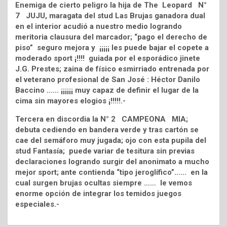
Enemiga de cierto peligro la hija de The Leopard N°
7 JUJU, maragata del stud Las Brujas ganadora dual
en el interior acudió a nuestro medio logrando
meritoria clausura del marcador; “pago el derecho de
piso” seguro mejora y ¡¡¡¡¡ les puede bajar el copete a
moderado sport ¡!!!! guiada por el esporádico jinete
J.G. Prestes; zaina de físico esmirriado entrenada por
el veterano profesional de San José : Héctor Danilo
Baccino …… ¡¡¡¡¡¡ muy capaz de definir el lugar de la
cima sin mayores elogios ¡!!!!!.-
Tercera en discordia la N° 2 CAMPEONA MIA;
debuta cediendo en bandera verde y tras cartón se
cae del semáforo muy jugada; ojo con esta pupila del
stud Fantasía; puede variar de tesitura sin previas
declaraciones logrando surgir del anonimato a mucho
mejor sport; ante contienda “tipo jeroglífico”…… en la
cual surgen brujas ocultas siempre …… le vemos
enorme opción de integrar los temidos juegos
especiales.-