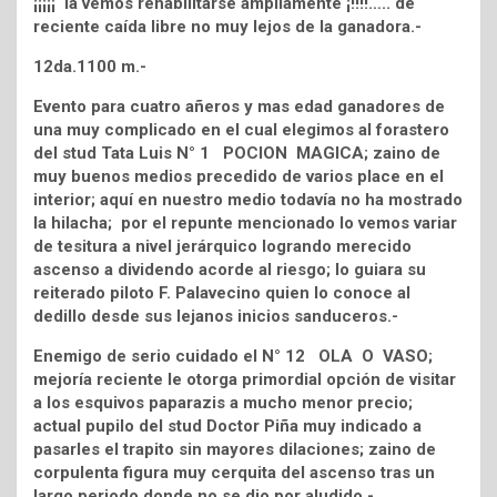
¡¡¡¡¡ la vemos rehabilitarse ampliamente ¡!!!!….. de
reciente caída libre no muy lejos de la ganadora.-
12da.1100 m.-
Evento para cuatro añeros y mas edad ganadores de
una muy complicado en el cual elegimos al forastero
del stud Tata Luis N° 1 POCION MAGICA; zaino de
muy buenos medios precedido de varios place en el
interior; aquí en nuestro medio todavía no ha mostrado
la hilacha; por el repunte mencionado lo vemos variar
de tesitura a nivel jerárquico logrando merecido
ascenso a dividendo acorde al riesgo; lo guiara su
reiterado piloto F. Palavecino quien lo conoce al
dedillo desde sus lejanos inicios sanduceros.-
Enemigo de serio cuidado el N° 12 OLA O VASO;
mejoría reciente le otorga primordial opción de visitar
a los esquivos paparazis a mucho menor precio;
actual pupilo del stud Doctor Piña muy indicado a
pasarles el trapito sin mayores dilaciones; zaino de
corpulenta figura muy cerquita del ascenso tras un
largo periodo donde no se dio por aludido.-