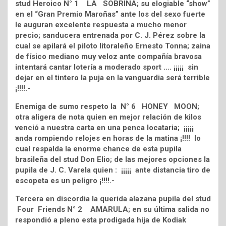
stud Heroico N° 1 LA SOBRINA; su elogiable “show”
en el “Gran Premio Maroñas” ante los del sexo fuerte
le auguran excelente respuesta a mucho menor
precio; sanducera entrenada por C. J. Pérez sobre la
cual se apilará el piloto litoraleño Ernesto Tonna; zaina
de físico mediano muy veloz ante compañía bravosa
intentará cantar lotería a moderado sport …. ¡¡¡¡¡ sin
dejar en el tintero la puja en la vanguardia será terrible
¡!!!!.-
Enemiga de sumo respeto la N° 6 HONEY MOON;
otra aligera de nota quien en mejor relación de kilos
venció a nuestra carta en una penca locataria; ¡¡¡¡¡
anda rompiendo relojes en horas de la matina ¡!!!! lo
cual respalda la enorme chance de esta pupila
brasileña del stud Don Elio; de las mejores opciones la
pupila de J. C. Varela quien : ¡¡¡¡¡ ante distancia tiro de
escopeta es un peligro ¡!!!!.-
Tercera en discordia la querida alazana pupila del stud
Four Friends N° 2 AMARULA; en su última salida no
respondió a pleno esta prodigada hija de Kodiak