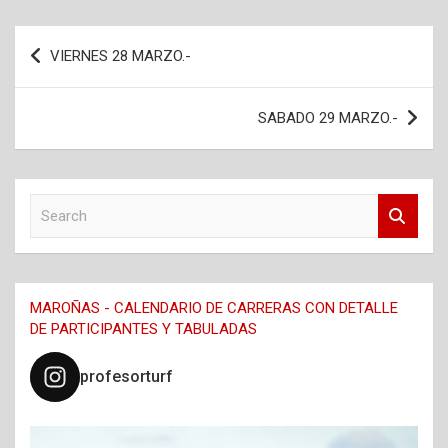
Navegación
VIERNES 28 MARZO.-
de
entradas
SABADO 29 MARZO.-
S
e
a
r
c
MAROÑAS - CALENDARIO DE CARRERAS CON DETALLE
h
DE PARTICIPANTES Y TABULADAS
profesorturf