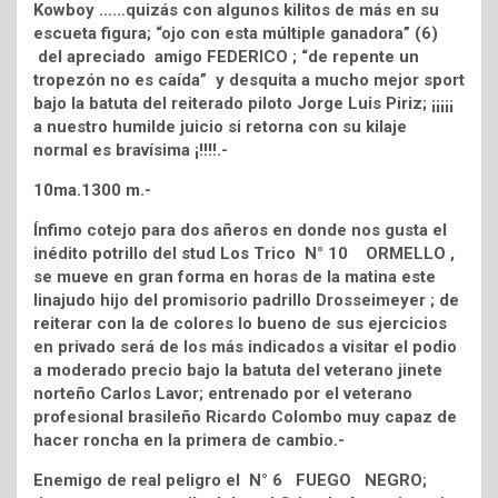
Kowboy ……quizás con algunos kilitos de más en su
escueta figura; “ojo con esta múltiple ganadora” (6)
del apreciado amigo FEDERICO ; “de repente un
tropezón no es caída” y desquita a mucho mejor sport
bajo la batuta del reiterado piloto Jorge Luis Piriz; ¡¡¡¡¡
a nuestro humilde juicio si retorna con su kilaje
normal es bravísima ¡!!!!.-
10ma.1300 m.-
Ínfimo cotejo para dos añeros en donde nos gusta el
inédito potrillo del stud Los Trico N° 10 ORMELLO ,
se mueve en gran forma en horas de la matina este
linajudo hijo del promisorio padrillo Drosseimeyer ; de
reiterar con la de colores lo bueno de sus ejercicios
en privado será de los más indicados a visitar el podio
a moderado precio bajo la batuta del veterano jinete
norteño Carlos Lavor; entrenado por el veterano
profesional brasileño Ricardo Colombo muy capaz de
hacer roncha en la primera de cambio.-
Enemigo de real peligro el N° 6 FUEGO NEGRO;