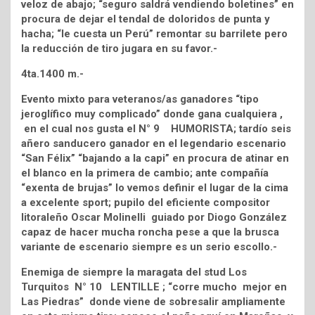
veloz de abajo; “seguro saldrá vendiendo boletines” en
procura de dejar el tendal de doloridos de punta y
hacha; “le cuesta un Perú” remontar su barrilete pero
la reducción de tiro jugara en su favor.-
4ta.1400 m.-
Evento mixto para veteranos/as ganadores “tipo
jeroglífico muy complicado” donde gana cualquiera ,
en el cual nos gusta el N° 9 HUMORISTA; tardío seis
añero sanducero ganador en el legendario escenario
“San Félix” “bajando a la capi” en procura de atinar en
el blanco en la primera de cambio; ante compañía
“exenta de brujas” lo vemos definir el lugar de la cima
a excelente sport; pupilo del eficiente compositor
litoraleño Oscar Molinelli guiado por Diogo González
capaz de hacer mucha roncha pese a que la brusca
variante de escenario siempre es un serio escollo.-
Enemiga de siempre la maragata del stud Los
Turquitos N° 10 LENTILLE ; “corre mucho mejor en
Las Piedras” donde viene de sobresalir ampliamente