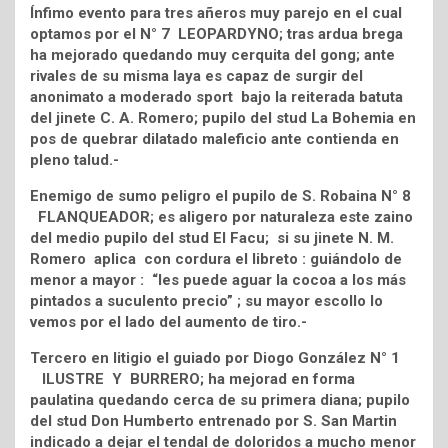
Ínfimo evento para tres añeros muy parejo en el cual
optamos por el N° 7 LEOPARDYNO; tras ardua brega
ha mejorado quedando muy cerquita del gong; ante
rivales de su misma laya es capaz de surgir del
anonimato a moderado sport bajo la reiterada batuta
del jinete C. A. Romero; pupilo del stud La Bohemia en
pos de quebrar dilatado maleficio ante contienda en
pleno talud.-
Enemigo de sumo peligro el pupilo de S. Robaina N° 8
FLANQUEADOR; es aligero por naturaleza este zaino
del medio pupilo del stud El Facu; si su jinete N. M.
Romero aplica con cordura el libreto : guiándolo de
menor a mayor : “les puede aguar la cocoa a los más
pintados a suculento precio” ; su mayor escollo lo
vemos por el lado del aumento de tiro.-
Tercero en litigio el guiado por Diogo González N° 1
ILUSTRE Y BURRERO; ha mejorad en forma
paulatina quedando cerca de su primera diana; pupilo
del stud Don Humberto entrenado por S. San Martin
indicado a dejar el tendal de doloridos a mucho menor