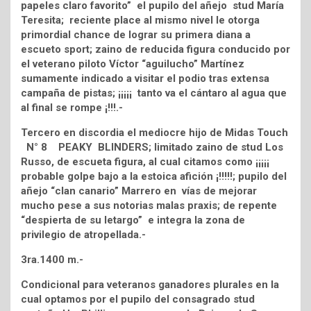
papeles claro favorito” el pupilo del añejo stud María
Teresita; reciente place al mismo nivel le otorga
primordial chance de lograr su primera diana a
escueto sport; zaino de reducida figura conducido por
el veterano piloto Víctor “aguilucho” Martínez
sumamente indicado a visitar el podio tras extensa
campaña de pistas; ¡¡¡¡¡ tanto va el cántaro al agua que
al final se rompe ¡!!!.-
Tercero en discordia el mediocre hijo de Midas Touch
N° 8 PEAKY BLINDERS; limitado zaino de stud Los
Russo, de escueta figura, al cual citamos como ¡¡¡¡¡
probable golpe bajo a la estoica afición ¡!!!!!; pupilo del
añejo “clan canario” Marrero en vías de mejorar
mucho pese a sus notorias malas praxis; de repente
“despierta de su letargo” e integra la zona de
privilegio de atropellada.-
3ra.1400 m.-
Condicional para veteranos ganadores plurales en la
cual optamos por el pupilo del consagrado stud