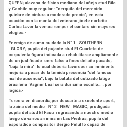
QUEEN; alazana de físico mediano del añejo stud Bilo
y Cochile muy regular : “cerquita del merecido
quiebre de cintura a moderado precio”; en esta
ocasión con la monta del veterano jinete norteño
Carlos Lavor la vemos romper el cántaro sin mayores
elogios.-
Enemiga de sumo cuidado la N° 1 SOUTHERN
GLORY; pupila del pujante stud El Cuarteto de
corpulenta figura indicada a rehabilitarse ampliamente
de un justificado cero falso a fines del año pasado;
“baja la mira” lo cual debería favorecer su inminente
mejoría a pesar de la temida presencia “del famoso
mal de ausencia”; bajo la batuta del cotizado látigo
brasileño Vagner Leal será durísimo escollo….. por
lógica.-
Tercera en discordia,por descarte a excelente sport,
la zaina del medio N° 2 NEW MAGIC; prodigada
pupila del stud El Facu regresando a nuestro medio
luego de varios arrimes en Las Piedras; pupila del
esporádico compositor Sergio Peluffo capaz de