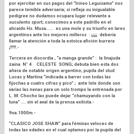
por ejercitar en sus pagos del “Irineo Leguisamo” nos
parece temible adversaria; si refleja su inigualable
pedigree no dudamos ocupara lugar relevante a
suculento sport; conocimos a este padrillo en el
alicaído Hs. Musa…… es una mole y su triunfo en lares
argentinos ante los mejores milleros : ¡¡¡¡¡ debería
llamar la atención a toda la estoica afición burrera
¡!!!!!.-
Tercera en discordia , “a manga grande” : la linajuda
zaina N° 4 CELESTE SONG; debuta bien esta dos
añera de notable origen argentino; pupila del stud
Lucas y Martina “indicada a barrer con todas las
fijochas a cuatro cifras y pico” ; ante lote donde son
varias las nenas para un solo trompo la entrenada por
L. M. Chocho las puede dejar “chamuyando con la
luna” …. sin el aval de la prensa exitista.-
9na.1000m.-
“CLASICO JOSE SHAW” para féminas veloces de
todas las edades en el cual optamos por la pupila del