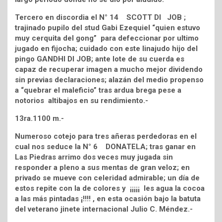
Tercero en discordia el N° 14 SCOTT DI JOB ;
trajinado pupilo del stud Gabi Ezequiel “quien estuvo
muy cerquita del gong” para defeccionar por ultimo
jugado en fijocha; cuidado con este linajudo hijo del
pingo GANDHI DI JOB; ante lote de su cuerda es
capaz de recuperar imagen a mucho mejor dividendo
sin previas declaraciones; alazán del medio propenso
a “quebrar el maleficio” tras ardua brega pese a
notorios altibajos en su rendimiento.-
13ra.1100 m.-
Numeroso cotejo para tres añeras perdedoras en el
cual nos seduce la N° 6 DONATELA; tras ganar en
Las Piedras arrimo dos veces muy jugada sin
responder a pleno a sus mentas de gran veloz; en
privado se mueve con celeridad admirable; un día de
estos repite con la de colores y ¡¡¡¡¡ les agua la cocoa
a las más pintadas ¡!!!! , en esta ocasión bajo la batuta
del veterano jinete internacional Julio C. Méndez.-