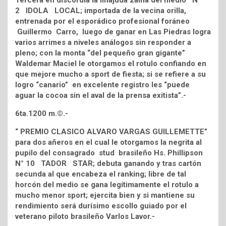
Tercera en discordia la linajuda zaina del medio N°
2 IDOLA LOCAL; importada de la vecina orilla,
entrenada por el esporádico profesional foráneo
Guillermo Carro, luego de ganar en Las Piedras logra
varios arrimes a niveles análogos sin responder a
pleno; con la monta “del pequeño gran gigante”
Waldemar Maciel le otorgamos el rotulo confiando en
que mejore mucho a sport de fiesta; si se refiere a su
logro “canario” en excelente registro les “puede
aguar la cocoa sin el aval de la prensa exitista”.-
6ta.1200 m.©.-
“ PREMIO CLASICO ALVARO VARGAS GUILLEMETTE”
para dos añeros en el cual le otorgamos la negrita al
pupilo del consagrado stud brasileño Hs. Phillipson
N° 10 TADOR STAR; debuta ganando y tras cartón
secunda al que encabeza el ranking; libre de tal
horcón del medio se gana legítimamente el rotulo a
mucho menor sport; ejercita bien y si mantiene su
rendimiento será durísimo escollo guiado por el
veterano piloto brasileño Varlos Lavor.-