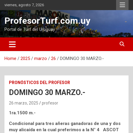
Skip
viernes, agosto 7, 2026
to
content
ProfesorTurf.com.uy
Portal de Turf del Uruguay
Home
2025
marzo
26
DOMINGO 30 MARZO.-
PRONÓSTICOS DEL PROFESOR
DOMINGO 30 MARZO.-
26 marzo, 2025
profesor
1ra.1500 m.-
Condicional para tres añeras ganadoras de una y dos
muy alicaída en la cual preferimos a la N° 4 ASCOT