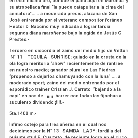
en este mismo tiro; conoce el paño aquí en Maroñas y
su atropellada final “la puede catapultar a la cima del
semáforo”…… a moderado precio; alazana de San
José entrenada por el veterano compositor foráneo
Héctor D. Baccino muy indicada a lograr tardía
segunda diana maroñense bajo la egida de Jesús G.
Prestes.-
Tercero en discordia el zaino del medio hijo de Vettori
N° 11 TEQUILA SUNRISE; guiado en la cresta de la
ola logra meritorio “show” recientemente de rantree
en nuestro medio; ganador plural en Las Piedras
“propenso a dejarlos chamuyando con la luna” …. a
moderado sport; zaino del medio entrenado por el
esporádico trainer Cristian J. Carrato “bajando a la
capi” en pos de : ¡¡¡¡¡ barrer con todas las fijochas a
suculento dividendo ¡!!!!.-
5ta.1400 m.-
Ínfimo cotejo para tres añeras en el cual nos
decidimos por la N° 13 SAMBA LADY: tordilla del
pujante stud El Cuarteto ,de reciente logro en el circo