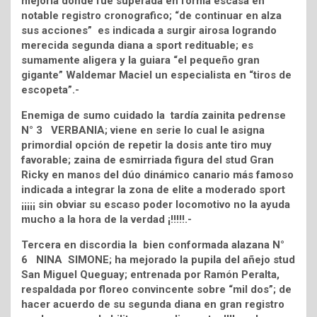
mejoría donde fue superada en forma escasa en
notable registro cronografico; “de continuar en alza
sus acciones” es indicada a surgir airosa logrando
merecida segunda diana a sport redituable; es
sumamente aligera y la guiara “el pequeño gran
gigante” Waldemar Maciel un especialista en “tiros de
escopeta”.-
Enemiga de sumo cuidado la tardía zainita pedrense
N° 3 VERBANIA; viene en serie lo cual le asigna
primordial opción de repetir la dosis ante tiro muy
favorable; zaina de esmirriada figura del stud Gran
Ricky en manos del dúo dinámico canario más famoso
indicada a integrar la zona de elite a moderado sport
¡¡¡¡¡ sin obviar su escaso poder locomotivo no la ayuda
mucho a la hora de la verdad ¡!!!!!.-
Tercera en discordia la bien conformada alazana N°
6 NINA SIMONE; ha mejorado la pupila del añejo stud
San Miguel Queguay; entrenada por Ramón Peralta,
respaldada por floreo convincente sobre “mil dos”; de
hacer acuerdo de su segunda diana en gran registro