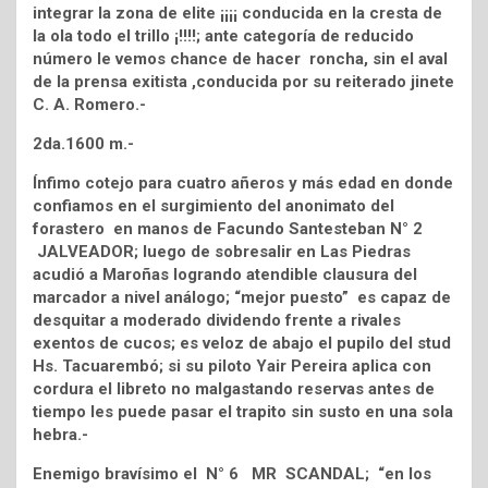
integrar la zona de elite ¡¡¡¡ conducida en la cresta de
la ola todo el trillo ¡!!!!; ante categoría de reducido
número le vemos chance de hacer roncha, sin el aval
de la prensa exitista ,conducida por su reiterado jinete
C. A. Romero.-
2da.1600 m.-
Ínfimo cotejo para cuatro añeros y más edad en donde
confiamos en el surgimiento del anonimato del
forastero en manos de Facundo Santesteban N° 2
JALVEADOR; luego de sobresalir en Las Piedras
acudió a Maroñas logrando atendible clausura del
marcador a nivel análogo; “mejor puesto” es capaz de
desquitar a moderado dividendo frente a rivales
exentos de cucos; es veloz de abajo el pupilo del stud
Hs. Tacuarembó; si su piloto Yair Pereira aplica con
cordura el libreto no malgastando reservas antes de
tiempo les puede pasar el trapito sin susto en una sola
hebra.-
Enemigo bravísimo el N° 6 MR SCANDAL; “en los