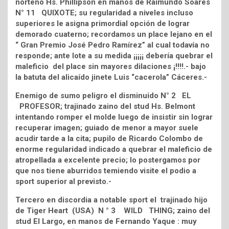
norteño Hs. Phillipson en manos de Raimundo Soares
N° 11 QUIXOTE; su regularidad a niveles incluso
superiores le asigna primordial opción de lograr
demorado cuaterno; recordamos un place lejano en el
“ Gran Premio José Pedro Ramírez” al cual todavía no
responde; ante lote a su medida ¡¡¡¡¡ debería quebrar el
maleficio del place sin mayores dilaciones ¡!!!!.- bajo
la batuta del alicaído jinete Luis “cacerola” Cáceres.-
Enemigo de sumo peligro el disminuido N° 2 EL
PROFESOR; trajinado zaino del stud Hs. Belmont
intentando romper el molde luego de insistir sin lograr
recuperar imagen; guiado de menor a mayor suele
acudir tarde a la cita; pupilo de Ricardo Colombo de
enorme regularidad indicado a quebrar el maleficio de
atropellada a excelente precio; lo postergamos por
que nos tiene aburridos temiendo visite el podio a
sport superior al previsto.-
Tercero en discordia a notable sport el trajinado hijo
de Tiger Heart (USA) N ° 3 WILD THING; zaino del
stud El Largo, en manos de Fernando Yaque : muy