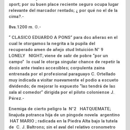
sport; por su buen place reciente seguro ocupa lugar
relevante del marcador rentado; ¿ por qué no el de la
cima?.-
8va.1200 m. ©.-
“ CLASICO EDUARDO A PONS” para dos añeras en el
cual le otorgamos la negrita a la pupila del
recuperado amen de añejo stud Intuición N° 9
LONELY NIGHT; viene de salir de pobre “por un
campo” lo cual le otorga singular chance de repetir la
dosis ante rivales accesibles; corpulenta zaina
entrenada por el profesional paraguayo C. Ortellado
muy indicada a visitar nuevamente el podio a escueto
dividendo; de mejorar lo expuesto “las tendrá de las
sala al comedor” dirigida por el piloto coloniense J.
Pérez.-
Enemiga de cierto peligro la N°2 HATQUEMATE;
linajuda potranca hija de un pingode novela argentino
HAT MARIO ; radicada en la Piedra Alta bajo la tutela
de C. J. Baltrons; sin el aval del relativo cronometro