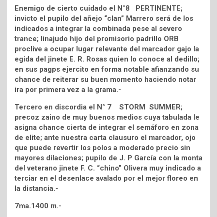
Enemigo de cierto cuidado el N°8 PERTINENTE;
invicto el pupilo del añejo “clan” Marrero será de los
indicados a integrar la combinada pese al severo
trance; linajudo hijo del promisorio padrillo ORB
proclive a ocupar lugar relevante del marcador gajo la
egida del jinete E. R. Rosas quien lo conoce al dedillo;
en sus pagps ejercito en forma notable afianzando su
chance de reiterar su buen momento haciendo notar
ira por primera vez a la grama.-
Tercero en discordia el N° 7 STORM SUMMER;
precoz zaino de muy buenos medios cuya tabulada le
asigna chance cierta de integrar el semáforo en zona
de elite; ante nuestra carta clausuro el marcador, ojo
que puede revertir los polos a moderado precio sin
mayores dilaciones; pupilo de J. P García con la monta
del veterano jinete F. C. “chino” Olivera muy indicado a
terciar en el desenlace avalado por el mejor floreo en
la distancia.-
7ma.1400 m.-