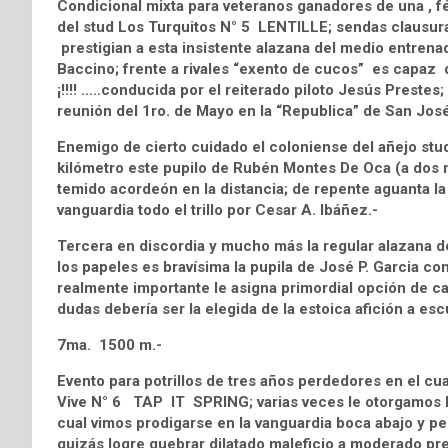
Condicional mixta para veteranos ganadores de una , fé
del stud Los Turquitos N° 5 LENTILLE; sendas clausuras
prestigian a esta insistente alazana del medio entrena
Baccino; frente a rivales “exento de cucos” es capaz de
¡!!!! …..conducida por el reiterado piloto Jesús Prestes;
reunión del 1ro. de Mayo en la “Republica” de San José
Enemigo de cierto cuidado el coloniense del añejo st
kilómetro este pupilo de Rubén Montes De Oca (a dos 
temido acordeón en la distancia; de repente aguanta la
vanguardia todo el trillo por Cesar A. Ibáñez.-
Tercera en discordia y mucho más la regular alazana 
los papeles es bravísima la pupila de José P. Garcia co
realmente importante le asigna primordial opción de can
dudas debería ser la elegida de la estoica afición a esc
7ma. 1500 m.-
Evento para potrillos de tres años perdedores en el cua
Vive N° 6 TAP IT SPRING; varias veces le otorgamos l
cual vimos prodigarse en la vanguardia boca abajo y perd
quizás logre quebrar dilatado maleficio a moderado pre