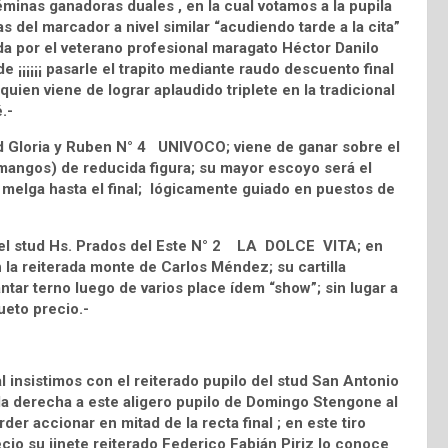
minas ganadoras duales , en la cual votamos a la pupila
 del marcador a nivel similar “acudiendo tarde a la cita”
da por el veterano profesional maragato Héctor Danilo
 ¡¡¡¡¡¡ pasarle el trapito mediante raudo descuento final
 quien viene de lograr aplaudido triplete en la tradicional
.-
ud Gloria y Ruben N° 4 UNIVOCO; viene de ganar sobre el
mangos) de reducida figura; su mayor escoyo será el
 melga hasta el final; lógicamente guiado en puestos de
del stud Hs. Prados del Este N° 2 LA DOLCE VITA; en
n la reiterada monte de Carlos Méndez; su cartilla
tar terno luego de varios place ídem “show”; sin lugar a
ueto precio.-
l insistimos con el reiterado pupilo del stud San Antonio
a derecha a este aligero pupilo de Domingo Stengone al
er accionar en mitad de la recta final ; en este tiro
cio su jinete reiterado Federico Fabián Piriz lo conoce