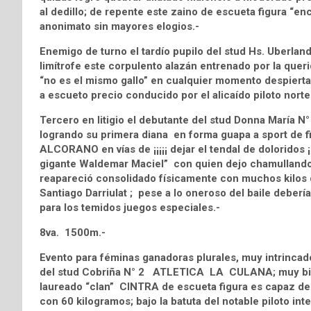
al dedillo; de repente este zaino de escueta figura “en
anonimato sin mayores elogios.-
Enemigo de turno el tardío pupilo del stud Hs. Uberl
limítrofe este corpulento alazán entrenado por la que
“no es el mismo gallo” en cualquier momento despierta 
a escueto precio conducido por el alicaído piloto nort
Tercero en litigio el debutante del stud Donna María
logrando su primera diana en forma guapa a sport de fi
ALCORANO en vías de ¡¡¡¡¡ dejar el tendal de doloridos 
gigante Waldemar Maciel” con quien dejo chamullando 
reapareció consolidado físicamente con muchos kilos de
Santiago Darriulat ; pese a lo oneroso del baile deberí
para los temidos juegos especiales.-
8va. 1500m.-
Evento para féminas ganadoras plurales, muy intrincado, 
del stud Cobriña N° 2 ATLETICA LA CULANA; muy bien 
laureado “clan” CINTRA de escueta figura es capaz de 
con 60 kilogramos; bajo la batuta del notable piloto int