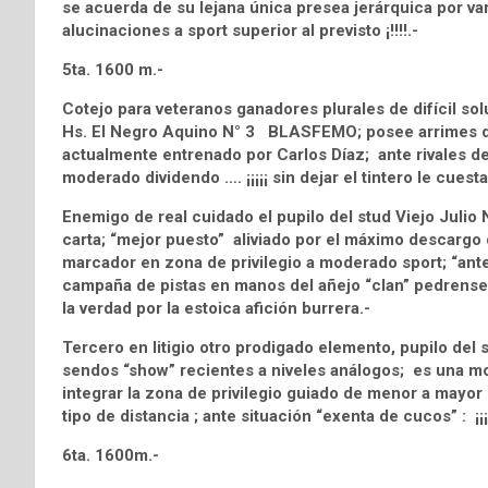
se acuerda de su lejana única presea jerárquica por var
alucinaciones a sport superior al previsto ¡!!!!.-
5ta. 1600 m.-
Cotejo para veteranos ganadores plurales de difícil sol
Hs. El Negro Aquino N° 3 BLASFEMO; posee arrimes de 
actualmente entrenado por Carlos Díaz; ante rivales d
moderado dividendo …. ¡¡¡¡¡ sin dejar el tintero le cuesta
Enemigo de real cuidado el pupilo del stud Viejo Jul
carta; “mejor puesto” aliviado por el máximo descargo 
marcador en zona de privilegio a moderado sport; “ant
campaña de pistas en manos del añejo “clan” pedrense 
la verdad por la estoica afición burrera.-
Tercero en litigio otro prodigado elemento, pupilo d
sendos “show” recientes a niveles análogos; es una mo
integrar la zona de privilegio guiado de menor a mayor p
tipo de distancia ; ante situación “exenta de cucos” : ¡¡¡
6ta. 1600m.-