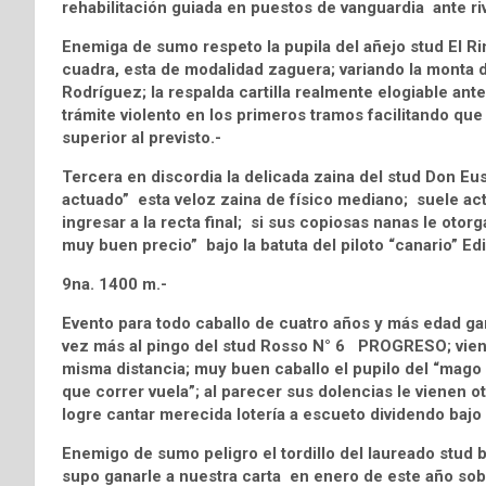
rehabilitación guiada en puestos de vanguardia ante ri
Enemiga de sumo respeto la pupila del añejo stud El 
cuadra, esta de modalidad zaguera; variando la monta d
Rodríguez; la respalda cartilla realmente elogiable ant
trámite violento en los primeros tramos facilitando que 
superior al previsto.-
Tercera en discordia la delicada zaina del stud Don 
actuado” esta veloz zaina de físico mediano; suele act
ingresar a la recta final; si sus copiosas nanas le oto
muy buen precio” bajo la batuta del piloto “canario” Ed
9na. 1400 m.-
Evento para todo caballo de cuatro años y más edad ga
vez más al pingo del stud Rosso N° 6 PROGRESO; vien
misma distancia; muy buen caballo el pupilo del “mag
que correr vuela”; al parecer sus dolencias le vienen
logre cantar merecida lotería a escueto dividendo bajo l
Enemigo de sumo peligro el tordillo del laureado st
supo ganarle a nuestra carta en enero de este año sob