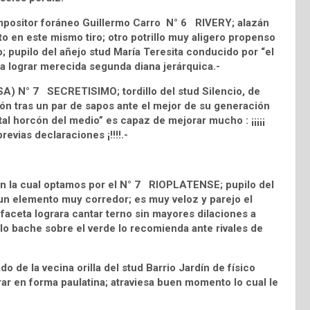
mpositor foráneo Guillermo Carro N° 6 RIVERY; alazán
 en este mismo tiro; otro potrillo muy aligero propenso
; pupilo del añejo stud María Teresita conducido por “el
 lograr merecida segunda diana jerárquica.-
USA) N° 7 SECRETISIMO; tordillo del stud Silencio, de
ción tras un par de sapos ante el mejor de su generación
l tal horcón del medio” es capaz de mejorar mucho : ¡¡¡¡¡
evias declaraciones ¡!!!!.-
en la cual optamos por el N° 7 RIOPLATENSE; pupilo del
un elemento muy corredor; es muy veloz y parejo el
 faceta lograra cantar terno sin mayores dilaciones a
o bache sobre el verde lo recomienda ante rivales de
de la vecina orilla del stud Barrio Jardín de físico
orar en forma paulatina; atraviesa buen momento lo cual le