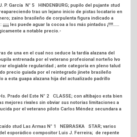
al J. P. García N° 5 HINDENBURG; pupilo del pujante stud
eapareciendo tras un lejano inicio de pistas locatario en
ero; zaino brasileño de corpulenta figura indicado a
¡¡¡¡ les puede aguar la cocoa a los más pintados ¡!!!!…..
lógicamente a notable precio.-
s de una en el cual nos seduce la tardía alazana del
la entrenada por el veterano profesional norteño Ivo
ar elogiable regularidad ; ante categoría en pleno talud
do precio guiada por el reintegrado jinete brasileño
 a esta guapa alazana hija del actualizado padrillo
 Hs. Prado del Este N° 2 CLASSE; con altibajos esta bien
 mejores rivales sin obviar sus notorias limitaciones a
ducida por el veterano piloto Carlos Méndez secundara a
el alicaído stud Las Armas N° 1 NEBRASKA STAR; varios
 del esporádico compositor Luis J. Ferreira; de repente