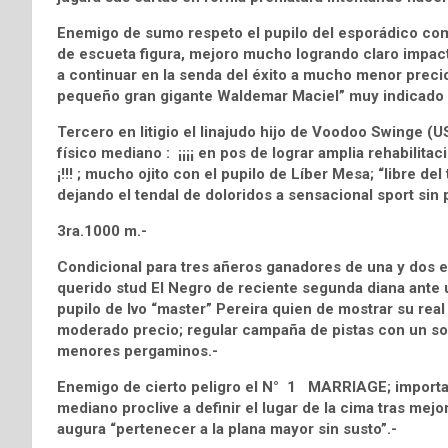
Enemigo de sumo respeto el pupilo del esporádico co
de escueta figura, mejoro mucho logrando claro impacto
a continuar en la senda del éxito a mucho menor precio
pequeño gran gigante Waldemar Maciel” muy indicado a
Tercero en litigio el linajudo hijo de Voodoo Swinge (
físico mediano : ¡¡¡¡ en pos de lograr amplia rehabilita
¡!!! ; mucho ojito con el pupilo de Líber Mesa; “libre de
dejando el tendal de doloridos a sensacional sport sin pr
3ra.1000 m.-
Condicional para tres añeros ganadores de una y dos 
querido stud El Negro de reciente segunda diana ante 
pupilo de Ivo “master” Pereira quien de mostrar su real
moderado precio; regular campaña de pistas con un sol
menores pergaminos.-
Enemigo de cierto peligro el N° 1 MARRIAGE; importado 
mediano proclive a definir el lugar de la cima tras mej
augura “pertenecer a la plana mayor sin susto”.-