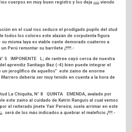
ios cuerpos en muy buen registro y los deja ¡¡¡¡¡ viendo
ución en el cual nos seduce el prodigado pupilo del stud
todos los colores este alazán de corpulenta figura
e su misma laya es viable cante demorado cuaterno a
 un Perú remontar su barrilete ¡!!!!!.-
io N° 5 IMPONENTE L; de rantree cayó cerca de nuestra
del aprendiz Santiago Baz (-4) bien puede integrar el
e un jeroglífico de aquellos” este zaino de enorme
Marrero debería ser muy tenido en cuenta a la hora de
el stud La Chiquita, N° 8 QUINTA EMENDA, avalado por
le este zaino al cuidado de Katrin Ranguis al cual vemos
or el reiterado jinete Yair Pereira; suele arrimar en este
¡¡ será de los más indicados a quebrar el maleficio ¡!!!!.-