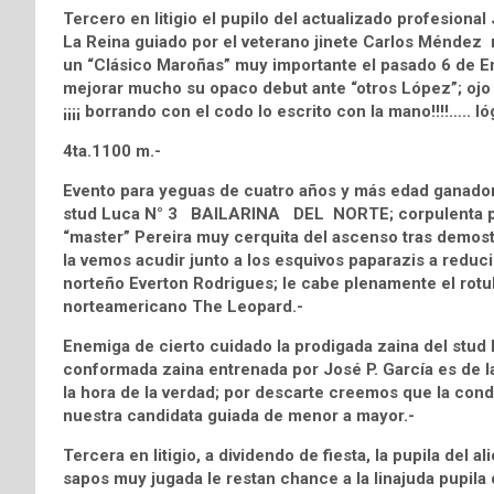
Tercero en litigio el pupilo del actualizado profesion
La Reina guiado por el veterano jinete Carlos Méndez r
un “Clásico Maroñas” muy importante el pasado 6 de En
mejorar mucho su opaco debut ante “otros López”; ojo : ¡
¡¡¡¡ borrando con el codo lo escrito con la mano!!!!….. 
4ta.1100 m.-
Evento para yeguas de cuatro años y más edad ganadora
stud Luca N° 3 BAILARINA DEL NORTE; corpulenta pupi
“master” Pereira muy cerquita del ascenso tras demostr
la vemos acudir junto a los esquivos paparazis a reduci
norteño Everton Rodrigues; le cabe plenamente el rotulo
norteamericano The Leopard.-
Enemiga de cierto cuidado la prodigada zaina del stud
conformada zaina entrenada por José P. García es de las
la hora de la verdad; por descarte creemos que la con
nuestra candidata guiada de menor a mayor.-
Tercera en litigio, a dividendo de fiesta, la pupila d
sapos muy jugada le restan chance a la linajuda pupila