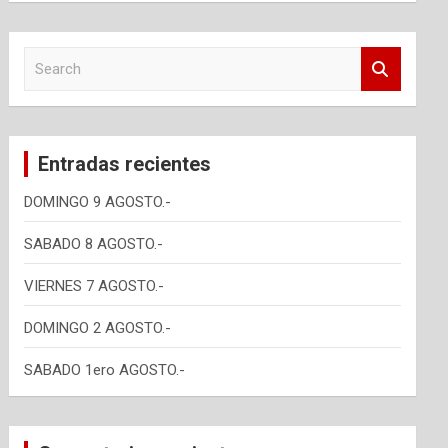
S
e
a
r
c
Entradas recientes
h
DOMINGO 9 AGOSTO.-
SABADO 8 AGOSTO.-
VIERNES 7 AGOSTO.-
DOMINGO 2 AGOSTO.-
SABADO 1ero AGOSTO.-