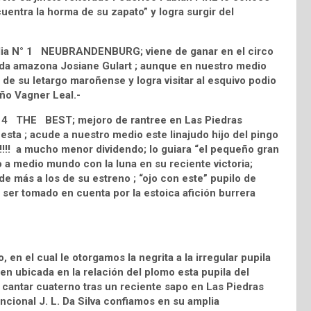
cuentra la horma de su zapato” y logra surgir del
andia N° 1 NEUBRANDENBURG; viene de ganar en el circo
rida amazona Josiane Gulart ; aunque en nuestro medio
de su letargo maroñense y logra visitar al esquivo podio
eño Vagner Leal.-
 N° 4 THE BEST; mejoro de rantree en Las Piedras
esta ; acude a nuestro medio este linajudo hijo del pingo
¡!!!! a mucho menor dividendo; lo guiara “el pequeño gran
a medio mundo con la luna en su reciente victoria;
 más a los de su estreno ; “ojo con este” pupilo de
a ser tomado en cuenta por la estoica afición burrera
en el cual le otorgamos la negrita a la irregular pupila
ubicada en la relación del plomo esta pupila del
cantar cuaterno tras un reciente sapo en Las Piedras
encional J. L. Da Silva confiamos en su amplia