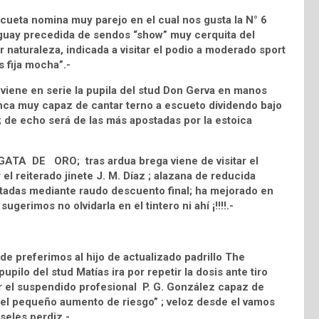
cueta nomina muy parejo en el cual nos gusta la N° 6
uay precedida de sendos “show” muy cerquita del
naturaleza, indicada a visitar el podio a moderado sport
s fija mocha”.-
ene en serie la pupila del stud Don Gerva en manos
nca muy capaz de cantar terno a escueto dividendo bajo
; de echo será de las más apostadas por la estoica
 GATA DE ORO; tras ardua brega viene de visitar el
el reiterado jinete J. M. Díaz ; alazana de reducida
intadas mediante raudo descuento final; ha mejorado en
ugerimos no olvidarla en el tintero ni ahí ¡!!!!.-
e preferimos al hijo de actualizado padrillo The
o del stud Matías ira por repetir la dosis ante tiro
 el suspendido profesional P. G. González capaz de
do el pequeño aumento de riesgo” ; veloz desde el vamos
seles perdiz.-