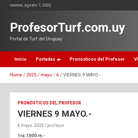
Skip
viernes, agosto 7, 2026
to
content
ProfesorTurf.com.uy
Portal de Turf del Uruguay
Inicio
Portadas
Pronósticos del Profesor
V
Home
2025
mayo
6
VIERNES 9 MAYO.-
PRONÓSTICOS DEL PROFESOR
VIERNES 9 MAYO.-
6 mayo, 2025
profesor
1ra.1000 m.-