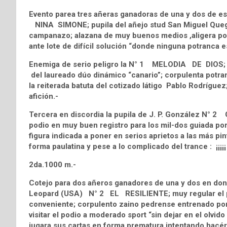
Evento parea tres añeras ganadoras de una y dos de es
NINA SIMONE; pupila del añejo stud San Miguel Queg
campanazo; alazana de muy buenos medios ,aligera por 
ante lote de difícil solución “donde ninguna potranca e
Enemiga de serio peligro la N° 1 MELODIA DE DIOS; vi
del laureado dúo dinámico “canario”; corpulenta potra
la reiterada batuta del cotizado látigo Pablo Rodríguez
afición.-
Tercera en discordia la pupila de J. P. González N° 2
podio en muy buen registro para los mil-dos guiada por 
figura indicada a poner en serios aprietos a las más p
forma paulatina y pese a lo complicado del trance : ¡¡¡¡¡ s
2da.1000 m.-
Cotejo para dos añeros ganadores de una y dos en dond
Leopard (USA) N° 2 EL RESILIENTE; muy regular el pupil
conveniente; corpulento zaino pedrense entrenado por
visitar el podio a moderado sport “sin dejar en el olvi
jugara sus cartas en forma prematura intentando hacér