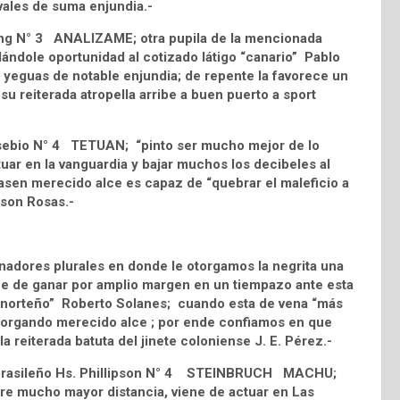
vales de suma enjundia.-
Ring N° 3 ANALIZAME; otra pupila de la mencionada
ándole oportunidad al cotizado látigo “canario” Pablo
e yeguas de notable enjundia; de repente la favorece un
su reiterada atropella arribe a buen puerto a sport
Eusebio N° 4 TETUAN; “pinto ser mucho mejor de lo
uar en la vanguardia y bajar muchos los decibeles al
rgasen merecido alce es capaz de “quebrar el maleficio a
ison Rosas.-
nadores plurales en donde le otorgamos la negrita una
e de ganar por amplio margen en un tiempazo ante esta
o norteño” Roberto Solanes; cuando esta de vena “más
 otorgando merecido alce ; por ende confiamos en que
a reiterada batuta del jinete coloniense J. E. Pérez.-
ud brasileño Hs. Phillipson N° 4 STEINBRUCH MACHU;
re mucho mayor distancia, viene de actuar en Las