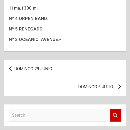
11ma.1300 m.-
Nº 4 ORPEN BAND.
Nº 5 RENEGADO.
Nº 2 OCEANIC AVENUE.-
Navegación
DOMINGO 29 JUNIO.-
de
entradas
DOMINGO 6 JULIO.-
S
e
a