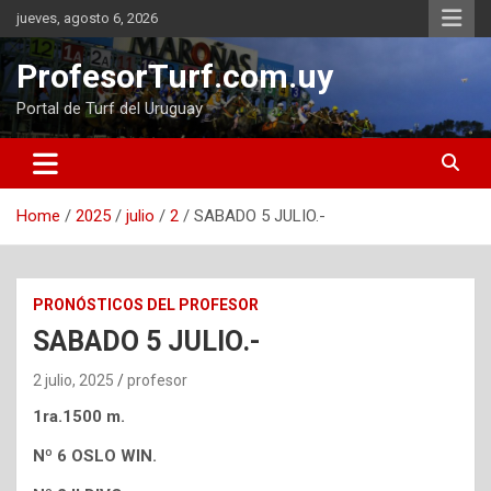
Skip
jueves, agosto 6, 2026
to
content
ProfesorTurf.com.uy
Portal de Turf del Uruguay
Home
2025
julio
2
SABADO 5 JULIO.-
PRONÓSTICOS DEL PROFESOR
SABADO 5 JULIO.-
2 julio, 2025
profesor
1ra.1500 m.
Nº 6 OSLO WIN.