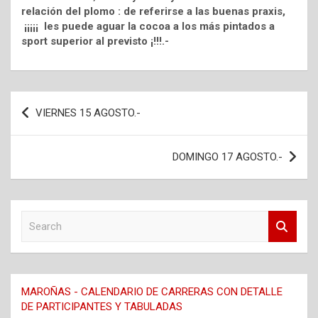
relación del plomo : de referirse a las buenas praxis,
¡¡¡¡¡ les puede aguar la cocoa a los más pintados a
sport superior al previsto ¡!!!.-
Navegación
VIERNES 15 AGOSTO.-
de
entradas
DOMINGO 17 AGOSTO.-
S
e
a
r
c
MAROÑAS - CALENDARIO DE CARRERAS CON DETALLE
h
DE PARTICIPANTES Y TABULADAS