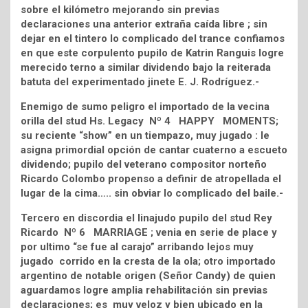
sobre el kilómetro mejorando sin previas
declaraciones una anterior extraña caída libre ; sin
dejar en el tintero lo complicado del trance confiamos
en que este corpulento pupilo de Katrin Ranguis logre
merecido terno a similar dividendo bajo la reiterada
batuta del experimentado jinete E. J. Rodríguez.-
Enemigo de sumo peligro el importado de la vecina
orilla del stud Hs. Legacy Nº 4 HAPPY MOMENTS;
su reciente “show” en un tiempazo, muy jugado : le
asigna primordial opción de cantar cuaterno a escueto
dividendo; pupilo del veterano compositor norteño
Ricardo Colombo propenso a definir de atropellada el
lugar de la cima….. sin obviar lo complicado del baile.-
Tercero en discordia el linajudo pupilo del stud Rey
Ricardo Nº 6 MARRIAGE ; venia en serie de place y
por ultimo “se fue al carajo” arribando lejos muy
jugado corrido en la cresta de la ola; otro importado
argentino de notable origen (Señor Candy) de quien
aguardamos logre amplia rehabilitación sin previas
declaraciones; es muy veloz y bien ubicado en la