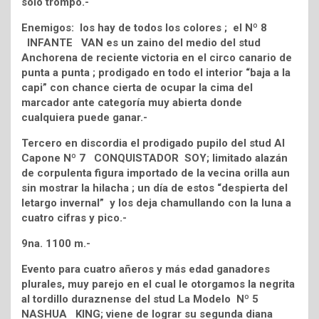
solo trompo.-
Enemigos: los hay de todos los colores ; el Nº 8
INFANTE VAN es un zaino del medio del stud
Anchorena de reciente victoria en el circo canario de
punta a punta ; prodigado en todo el interior “baja a la
capi” con chance cierta de ocupar la cima del
marcador ante categoría muy abierta donde
cualquiera puede ganar.-
Tercero en discordia el prodigado pupilo del stud Al
Capone Nº 7 CONQUISTADOR SOY; limitado alazán
de corpulenta figura importado de la vecina orilla aun
sin mostrar la hilacha ; un día de estos “despierta del
letargo invernal” y los deja chamullando con la luna a
cuatro cifras y pico.-
9na. 1100 m.-
Evento para cuatro añeros y más edad ganadores
plurales, muy parejo en el cual le otorgamos la negrita
al tordillo duraznense del stud La Modelo Nº 5
NASHUA KING; viene de lograr su segunda diana