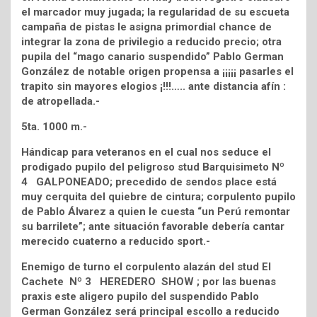
el marcador muy jugada; la regularidad de su escueta
campaña de pistas le asigna primordial chance de
integrar la zona de privilegio a reducido precio; otra
pupila del “mago canario suspendido” Pablo German
González de notable origen propensa a ¡¡¡¡¡ pasarles el
trapito sin mayores elogios ¡!!!….. ante distancia afín :
de atropellada.-
5ta. 1000 m.-
Hándicap para veteranos en el cual nos seduce el
prodigado pupilo del peligroso stud Barquisimeto Nº
4 GALPONEADO; precedido de sendos place está
muy cerquita del quiebre de cintura; corpulento pupilo
de Pablo Álvarez a quien le cuesta “un Perú remontar
su barrilete”; ante situación favorable debería cantar
merecido cuaterno a reducido sport.-
Enemigo de turno el corpulento alazán del stud El
Cachete Nº 3 HEREDERO SHOW ; por las buenas
praxis este aligero pupilo del suspendido Pablo
German González será principal escollo a reducido