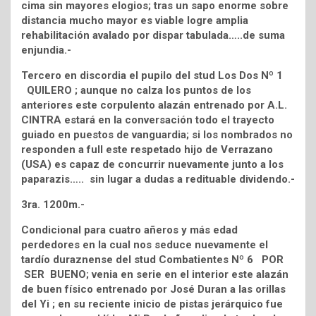
cima sin mayores elogios; tras un sapo enorme sobre
distancia mucho mayor es viable logre amplia
rehabilitación avalado por dispar tabulada…..de suma
enjundia.-
Tercero en discordia el pupilo del stud Los Dos Nº 1
QUILERO ; aunque no calza los puntos de los
anteriores este corpulento alazán entrenado por A.L.
CINTRA estará en la conversación todo el trayecto
guiado en puestos de vanguardia; si los nombrados no
responden a full este respetado hijo de Verrazano
(USA) es capaz de concurrir nuevamente junto a los
paparazis….. sin lugar a dudas a redituable dividendo.-
3ra. 1200m.-
Condicional para cuatro añeros y más edad
perdedores en la cual nos seduce nuevamente el
tardío duraznense del stud Combatientes Nº 6 POR
SER BUENO; venia en serie en el interior este alazán
de buen físico entrenado por José Duran a las orillas
del Yi ; en su reciente inicio de pistas jerárquico fue