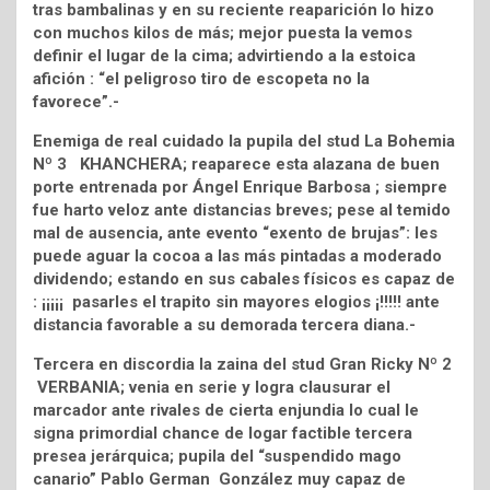
tras bambalinas y en su reciente reaparición lo hizo
con muchos kilos de más; mejor puesta la vemos
definir el lugar de la cima; advirtiendo a la estoica
afición : “el peligroso tiro de escopeta no la
favorece”.-
Enemiga de real cuidado la pupila del stud La Bohemia
Nº 3 KHANCHERA; reaparece esta alazana de buen
porte entrenada por Ángel Enrique Barbosa ; siempre
fue harto veloz ante distancias breves; pese al temido
mal de ausencia, ante evento “exento de brujas”: les
puede aguar la cocoa a las más pintadas a moderado
dividendo; estando en sus cabales físicos es capaz de
: ¡¡¡¡¡ pasarles el trapito sin mayores elogios ¡!!!!! ante
distancia favorable a su demorada tercera diana.-
Tercera en discordia la zaina del stud Gran Ricky Nº 2
VERBANIA; venia en serie y logra clausurar el
marcador ante rivales de cierta enjundia lo cual le
signa primordial chance de logar factible tercera
presea jerárquica; pupila del “suspendido mago
canario” Pablo German González muy capaz de