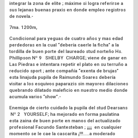
integrar la zona de elite ; máxime si logra referirse a
sus lejanas buenas praxis en donde empleo registros
de novela.-
7ma. 1200m,
Condicional para yeguas de cuatro años y mas edad
perdedoras en la cual “debería caerle la ficha” a la
tordilla de buen porte del laureado stud norteño Hs.
Phillipson Nº 9 SHELBY CHARGE; viene de ganar en
Las Piedras e intentara repetir el plato en su terruño a
reducido sport ; ante compañía “exenta de brujas”
esta linajuda pupila de Raimundo Soares debería
visitar a los esquivos paparazis sin mayores dilaciones
quebrando dilatado maleficio en nuestro medio donde
acumula varios “show”.-
Enemiga de cierto cuidado la pupila del stud Dearsans
Nº 2 YOURSELF; ha mejorado en forma paulatina
esta zaina de buen porte en manos del actualizado
profesional Facundo Santesteban ; ¡¡¡¡ en cualquier
momento se le cae la cascarita ¡!!!…..a moderado