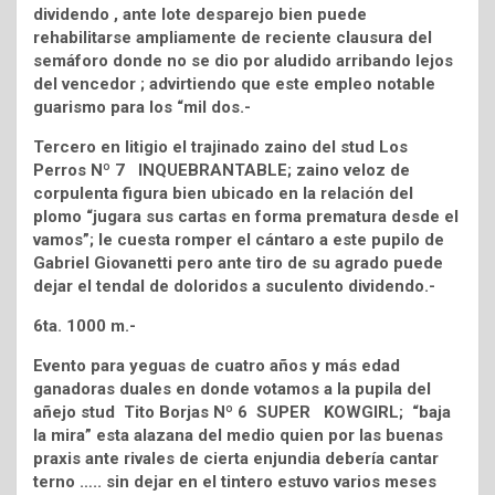
dividendo , ante lote desparejo bien puede
rehabilitarse ampliamente de reciente clausura del
semáforo donde no se dio por aludido arribando lejos
del vencedor ; advirtiendo que este empleo notable
guarismo para los “mil dos.-
Tercero en litigio el trajinado zaino del stud Los
Perros Nº 7 INQUEBRANTABLE; zaino veloz de
corpulenta figura bien ubicado en la relación del
plomo “jugara sus cartas en forma prematura desde el
vamos”; le cuesta romper el cántaro a este pupilo de
Gabriel Giovanetti pero ante tiro de su agrado puede
dejar el tendal de doloridos a suculento dividendo.-
6ta. 1000 m.-
Evento para yeguas de cuatro años y más edad
ganadoras duales en donde votamos a la pupila del
añejo stud Tito Borjas Nº 6 SUPER KOWGIRL; “baja
la mira” esta alazana del medio quien por las buenas
praxis ante rivales de cierta enjundia debería cantar
terno ….. sin dejar en el tintero estuvo varios meses