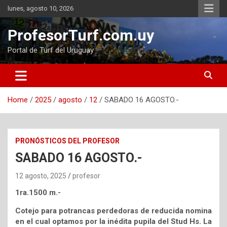
Skip
lunes, agosto 10, 2026
to
content
ProfesorTurf.com.uy
Portal de Turf del Uruguay
Home
2025
agosto
12
SABADO 16 AGOSTO.-
PRONÓSTICOS DEL PROFESOR
SABADO 16 AGOSTO.-
12 agosto, 2025
profesor
1ra.1500 m.-
Cotejo para potrancas perdedoras de reducida nomina
en el cual optamos por la inédita pupila del Stud Hs. La