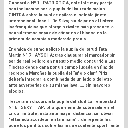
Concordia Nº 1 PATRIOTICA, ante lote muy parejo
nos inclinamos por la pupila del laureado malón
CINTRA sobre la cual se apilara el notable jinete
internacional José L. Da Silva; sin dejar en el tintero
las franquicias que otorga a rivales más precoces la
consideramos capaz de atinar en el blanco en la
primera de cambio a moderado precio.-
Enemiga de sumo peligro la pupila del strud Tata
Martin Nº 7 AYSCHA; tras clausurar el marcador sin
ser de real peligro en nuestro medio concurrió a Las
Piedras donde gana por un campo jugada en fija; de
regreso a Maroñas la pupila del “añejo clan” Piriz
debería integrar la combinada de un lado o del otro
ante adversarias de su misma laya…… sin mayores
elogios.-
Tercera en discordia la pupila del stud La Tempestad
Nº 6 SEXY TAP; otra que viene de sobresalir en el
circo limítrofe, esta ante mayor distancia; sin obviar
“el temido acordeón en la misma” : de repente les
pone los puntitos sobre las ies a excelente sport ; ante