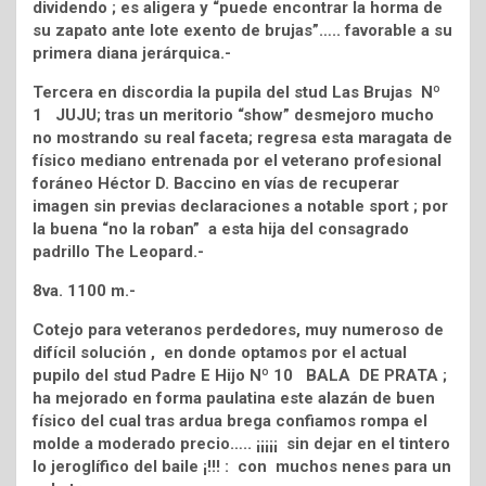
dividendo ; es aligera y “puede encontrar la horma de
su zapato ante lote exento de brujas”….. favorable a su
primera diana jerárquica.-
Tercera en discordia la pupila del stud Las Brujas Nº
1 JUJU; tras un meritorio “show” desmejoro mucho
no mostrando su real faceta; regresa esta maragata de
físico mediano entrenada por el veterano profesional
foráneo Héctor D. Baccino en vías de recuperar
imagen sin previas declaraciones a notable sport ; por
la buena “no la roban” a esta hija del consagrado
padrillo The Leopard.-
8va. 1100 m.-
Cotejo para veteranos perdedores, muy numeroso de
difícil solución , en donde optamos por el actual
pupilo del stud Padre E Hijo Nº 10 BALA DE PRATA ;
ha mejorado en forma paulatina este alazán de buen
físico del cual tras ardua brega confiamos rompa el
molde a moderado precio….. ¡¡¡¡¡ sin dejar en el tintero
lo jeroglífico del baile ¡!!! : con muchos nenes para un