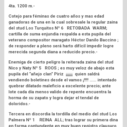
4ta. 1200 m.-
Cotejo para féminas de cuatro años y mas edad
ganadoras de una en la cual sobresale la regular zaina
del stud Los Turquitos Nº 6 RETOBADA WARM;
cartilla de suma enjundia respalda a esta pupila del
veterano compositor maragato Héctor Danilo Baccino ;
de responder a pleno será harto difícil impedir logre
merecida segunda diana a reducido precio.-
Enemiga de cierto peligro la reiterada zaina del stud
Nico y Naty Nº 5 ROOS ; es muy veloz de abajo esta
pupila del “añejo clan” Piriz ¡¡¡¡¡¡ quien saldrá
vendiendo boletines desde el vamos ¡!!!! …… intentado
quebrar dilatado maleficio a excelente precio; ante
lote cada día menos valido de repente encuentra la
horma de su zapato y logra dejar el tendal de
doloridos.-
Tercera en discordia la tordilla del medio del stud Los
Palmera Nº 1 REINA ALL; tras lograr su primera dina
en forma contundente en muy buen registro clausuro