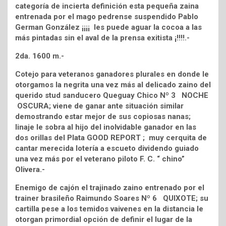
categoría de incierta definición esta pequeña zaina
entrenada por el mago pedrense suspendido Pablo
German González ¡¡¡¡ les puede aguar la cocoa a las
más pintadas sin el aval de la prensa exitista ¡!!!!.-
2da. 1600 m.-
Cotejo para veteranos ganadores plurales en donde le
otorgamos la negrita una vez más al delicado zaino del
querido stud sanducero Queguay Chico Nº 3 NOCHE
OSCURA; viene de ganar ante situación similar
demostrando estar mejor de sus copiosas nanas;
linaje le sobra al hijo del inolvidable ganador en las
dos orillas del Plata GOOD REPORT ; muy cerquita de
cantar merecida lotería a escueto dividendo guiado
una vez más por el veterano piloto F. C. “ chino”
Olivera.-
Enemigo de cajón el trajinado zaino entrenado por el
trainer brasileño Raimundo Soares Nº 6 QUIXOTE; su
cartilla pese a los temidos vaivenes en la distancia le
otorgan primordial opción de definir el lugar de la