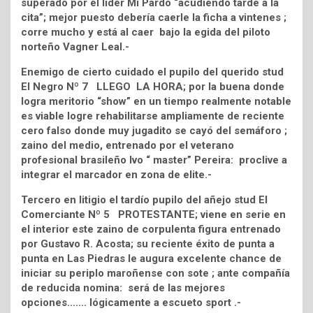
superado por el líder Mi Pardo “acudiendo tarde a la
cita”; mejor puesto debería caerle la ficha a vintenes ;
corre mucho y está al caer bajo la egida del piloto
norteño Vagner Leal.-
Enemigo de cierto cuidado el pupilo del querido stud
El Negro Nº 7 LLEGO LA HORA; por la buena donde
logra meritorio “show” en un tiempo realmente notable
es viable logre rehabilitarse ampliamente de reciente
cero falso donde muy jugadito se cayó del semáforo ;
zaino del medio, entrenado por el veterano
profesional brasileño Ivo “ master” Pereira: proclive a
integrar el marcador en zona de elite.-
Tercero en litigio el tardío pupilo del añejo stud El
Comerciante Nº 5 PROTESTANTE; viene en serie en
el interior este zaino de corpulenta figura entrenado
por Gustavo R. Acosta; su reciente éxito de punta a
punta en Las Piedras le augura excelente chance de
iniciar su periplo maroñense con sote ; ante compañía
de reducida nomina: será de las mejores
opciones……. lógicamente a escueto sport .-