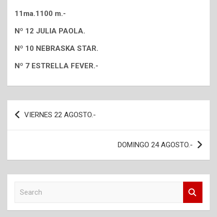
11ma.1100 m.-
Nº 12 JULIA PAOLA.
Nº 10 NEBRASKA STAR.
Nº 7 ESTRELLA FEVER.-
Navegación
VIERNES 22 AGOSTO.-
de
entradas
DOMINGO 24 AGOSTO.-
S
e
a