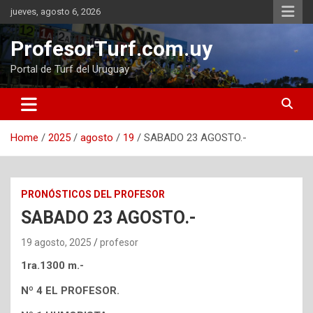
Skip
jueves, agosto 6, 2026
to
content
ProfesorTurf.com.uy
Portal de Turf del Uruguay
Home
2025
agosto
19
SABADO 23 AGOSTO.-
PRONÓSTICOS DEL PROFESOR
SABADO 23 AGOSTO.-
19 agosto, 2025
profesor
1ra.1300 m.-
Nº 4 EL PROFESOR.