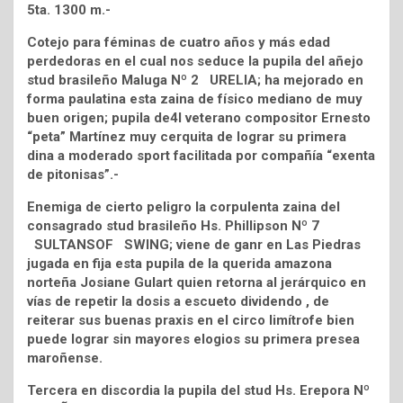
5ta. 1300 m.-
Cotejo para féminas de cuatro años y más edad
perdedoras en el cual nos seduce la pupila del añejo
stud brasileño Maluga Nº 2 URELIA; ha mejorado en
forma paulatina esta zaina de físico mediano de muy
buen origen; pupila de4l veterano compositor Ernesto
“peta” Martínez muy cerquita de lograr su primera
dina a moderado sport facilitada por compañía “exenta
de pitonisas”.-
Enemiga de cierto peligro la corpulenta zaina del
consagrado stud brasileño Hs. Phillipson Nº 7
SULTANSOF SWING; viene de ganr en Las Piedras
jugada en fija esta pupila de la querida amazona
norteña Josiane Gulart quien retorna al jerárquico en
vías de repetir la dosis a escueto dividendo , de
reiterar sus buenas praxis en el circo limítrofe bien
puede lograr sin mayores elogios su primera presea
maroñense.
Tercera en discordia la pupila del stud Hs. Erepora Nº