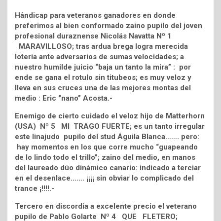
Hándicap para veteranos ganadores en donde
preferimos al bien conformado zaino pupilo del joven
profesional duraznense Nicolás Navatta Nº 1
MARAVILLOSO; tras ardua brega logra merecida
lotería ante adversarios de sumas velocidades; a
nuestro humilde juicio “baja un tanto la mira” : por
ende se gana el rotulo sin titubeos; es muy veloz y
lleva en sus cruces una de las mejores montas del
medio : Eric “nano” Acosta.-
Enemigo de cierto cuidado el veloz hijo de Matterhorn
(USA) Nº 5 MI TRAGO FUERTE; es un tanto irregular
este linajudo pupilo del stud Águila Blanca……. pero:
hay momentos en los que corre mucho “guapeando
de lo lindo todo el trillo”; zaino del medio, en manos
del laureado dúo dinámico canario: indicado a terciar
en el desenlace……. ¡¡¡¡ sin obviar lo complicado del
trance ¡!!!!.-
Tercero en discordia a excelente precio el veterano
pupilo de Pablo Golarte Nº 4 QUE FLETERO;