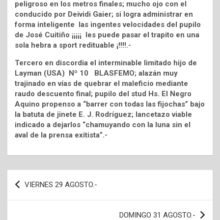
peligroso en los metros finales; mucho ojo con el
conducido por Deividi Gaier; si logra administrar en
forma inteligente las ingentes velocidades del pupilo
de José Cuitiño ¡¡¡¡¡ les puede pasar el trapito en una
sola hebra a sport redituable ¡!!!!.-
Tercero en discordia el interminable limitado hijo de
Layman (USA) Nº 10 BLASFEMO; alazán muy
trajinado en vías de quebrar el maleficio mediante
raudo descuento final; pupilo del stud Hs. El Negro
Aquino propenso a “barrer con todas las fijochas” bajo
la batuta de jinete E. J. Rodríguez; lancetazo viable
indicado a dejarlos “chamuyando con la luna sin el
aval de la prensa exitista”.-
Navegación
VIERNES 29 AGOSTO.-
de
entradas
DOMINGO 31 AGOSTO.-