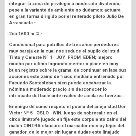
integrar la zona de privilegio a moderado dividendo;
pese a la variante de ambiente no dudamos: actuara
en gran forma dirigido por el reiterado piloto Julio De
Arrascaeta.-
2da.1600 m.©.-
Condicional para potrillos de tres años perdedores
muy pareja en la cual nos seduce el pupilo del stud
Tinto y Celeste Nº 1 JOY FROM EDEN; mejoro
mucho por ultimo logrando meritorio place en muy
buen registro sobre la grama; de continuar en lasa sus
acciones este zaino de físico mediano entrenado por
Facundo Santesteban bien puede encabezar la
nómina a moderado precio sin desconocer lo
intrincado del baile ante rivales de similares fuerzas .
Enemigo de sumo respeto el pupilo del añejo stud Don
Víctor Nº 5 OSLO WIN, luego de sobresalir en el
circo limítrofe jugado en fija este corpulento zaino del
malón CINTRA clausuro el marcador no muy lejos del
ganador, de lo mejor sin lugar a dudas este linajudo