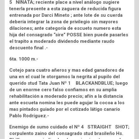
5 NIÑATA; reciente place a nivel análogo sugiere
tenerla presente a esta zaguera de reducida figura
entrenada por Darci Mineto ; ante lote de su cuerda
debería integrar la zona de privilegio sin mayores
dilaciones; ante categoría de escueto numero esta
hija del consagrado “sire” POSSE bien puede pasarles
el trapito a moderado dividendo mediante raudo
descuento final .-
6ta. 1000 m.-
Cotejo para cuatro añeros y mas edad ganadores de
una en el cual le otorgamos la negrita al pupilo del
querido stud Tata Juan Nº 1 BLACKANDBLUE; luego
de un enorme cero falso confiamos en su amplia
rehabilitación a moderado precio; afín a la distancia
ante escueta nomina les puede agujar la cocoa a los
mas pintados guiado por el cotizado látigo canario
Pablo Rodríguez.-
Enemigo de sumo cuidado el Nº 4 STRAIGHT SHOT;
corpulento zaino del consagrado stud brasileño Hs.