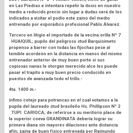
en Las Piedras e intentara repetir la dosis en nuestro
medio a reducido precio sin lugar a dudas será de los
indicados a visitar el podio este zaino del medio
entrenado por esporádico profesional Pablo Álvarez.
Tercero en litigio el importado de la vecina orilla Nº 7
HUAIQUIL; pupilo del peligroso stud Barquisimeto
propenso a barrer con todas las fijochas pese al
temible acordeón en la distancia en manos del mismo
entrenador anterior de muy buen porte si sus
copiosas nanas le otorgan merecido alce les puede
pasar el trapito a muy buen precio conducido en
puestos de avanzada todo el trillo.-
4ta. 1400 m.-
ínfimo cotejo para potrancas en el cual votamos a la
pupila del laureado stud brasileño Hs. Phillipson Nº 2
TUPI CARIOCA; de referirse a su meritorio place de
la superior coeva GRANDINATA debería lograr su
primera diana sin mayores dilaciones ante distancia
afín; zaina de buen físico entrenada por Raimundo