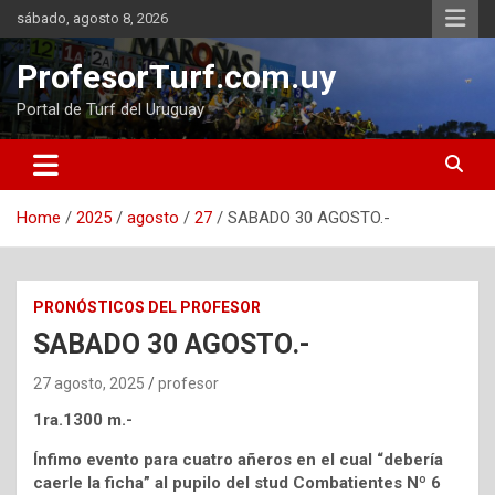
Skip
sábado, agosto 8, 2026
to
content
ProfesorTurf.com.uy
Portal de Turf del Uruguay
Home
2025
agosto
27
SABADO 30 AGOSTO.-
PRONÓSTICOS DEL PROFESOR
SABADO 30 AGOSTO.-
27 agosto, 2025
profesor
1ra.1300 m.-
Ínfimo evento para cuatro añeros en el cual “debería
caerle la ficha” al pupilo del stud Combatientes Nº 6