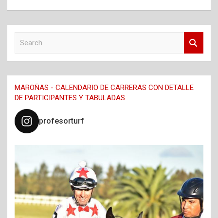
S
e
a
r
c
MAROÑAS - CALENDARIO DE CARRERAS CON DETALLE
h
DE PARTICIPANTES Y TABULADAS
profesorturf