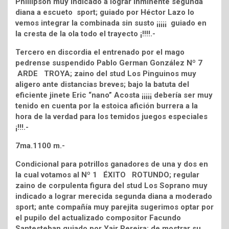
Phillipson muy indicado a lograr inminente segunda
diana a escueto sport; guiado por Héctor Lazo lo
vemos integrar la combinada sin susto ¡¡¡¡¡ guiado en
la cresta de la ola todo el trayecto ¡!!!!.-
Tercero en discordia el entrenado por el mago
pedrense suspendido Pablo German González Nº 7
ARDE TROYA; zaino del stud Los Pinguinos muy
aligero ante distancias breves; bajo la batuta del
eficiente jinete Eric “nano” Acosta ¡¡¡¡¡ debería ser muy
tenido en cuenta por la estoica afición burrera a la
hora de la verdad para los temidos juegos especiales
¡!!!.-
7ma.1100 m.-
Condicional para potrillos ganadores de una y dos en
la cual votamos al Nº 1 ÉXITO ROTUNDO; regular
zaino de corpulenta figura del stud Los Soprano muy
indicado a lograr merecida segunda diana a moderado
sport; ante compañía muy parejita sugerimos optar por
el pupilo del actualizado compositor Facundo
Santesteban guiado por Yair Pereira; de mostrar su