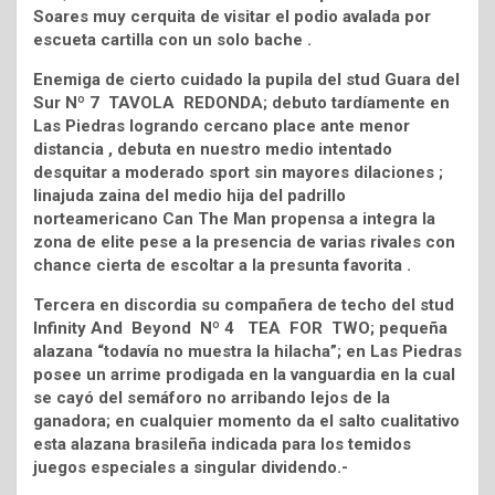
Soares muy cerquita de visitar el podio avalada por
escueta cartilla con un solo bache .
Enemiga de cierto cuidado la pupila del stud Guara del
Sur Nº 7 TAVOLA REDONDA; debuto tardíamente en
Las Piedras logrando cercano place ante menor
distancia , debuta en nuestro medio intentado
desquitar a moderado sport sin mayores dilaciones ;
linajuda zaina del medio hija del padrillo
norteamericano Can The Man propensa a integra la
zona de elite pese a la presencia de varias rivales con
chance cierta de escoltar a la presunta favorita .
Tercera en discordia su compañera de techo del stud
Infinity And Beyond Nº 4 TEA FOR TWO; pequeña
alazana “todavía no muestra la hilacha”; en Las Piedras
posee un arrime prodigada en la vanguardia en la cual
se cayó del semáforo no arribando lejos de la
ganadora; en cualquier momento da el salto cualitativo
esta alazana brasileña indicada para los temidos
juegos especiales a singular dividendo.-