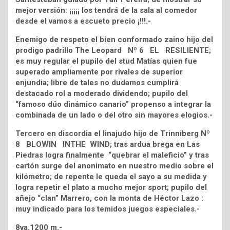
mejor versión: ¡¡¡¡¡ los tendrá de la sala al comedor
desde el vamos a escueto precio ¡!!!.-
Enemigo de respeto el bien conformado zaino hijo del
prodigo padrillo The Leopard Nº 6 EL RESILIENTE;
es muy regular el pupilo del stud Matías quien fue
superado ampliamente por rivales de superior
enjundia; libre de tales no dudamos cumplirá
destacado rol a moderado dividendo; pupilo del
“famoso dúo dinámico canario” propenso a integrar la
combinada de un lado o del otro sin mayores elogios.-
Tercero en discordia el linajudo hijo de Trinniberg Nº
8 BLOWIN INTHE WIND; tras ardua brega en Las
Piedras logra finalmente “quebrar el maleficio” y tras
cartón surge del anonimato en nuestro medio sobre el
kilómetro; de repente le queda el sayo a su medida y
logra repetir el plato a mucho mejor sport; pupilo del
añejo “clan” Marrero, con la monta de Héctor Lazo :
muy indicado para los temidos juegos especiales.-
8va.1200 m.-