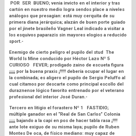
POR SER BUENO; venia invicto en el interior y tras
cartón en nuestro medio logra sendos place a niveles
análogos que presagian: está muy cerquita de su
primera diana jerárquica; alazán de buen porte guiado
por el jinete brasileño Vagner Leal indicado a visitar a
los esquivos paparazis sin mayores elogios a reducido
sport.-
Enemigo de cierto peligro el pupilo del stud The
World Is Mine conducido por Héctor Lazo Nº 5
CURIOSO FEVER; prodigado zaino de escueta figura
¡¡¡¡¡ por la buena praxis ¡!!!!! debería ocupar el lugar en
la combinada; es aligero el pupilo de Sergio Peluffo al
cual citamos por descarte como principal escollo del
duraznense lógico favorito entrenado por el veterano
profesional del interior José Duran.-
Tercero en litigio el forastero Nº 1 FASTIDIO;
múltiple ganador en el “Real de San Carlos” Colonia
¡¡¡¡¡ bajando a la capi en pos de hacer tabla rasa ¡!!!!
ante lote exiguo de su misma laya; pupilo de Ruben
Montes De oca, de físico mediano: muy capaz de