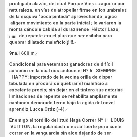
prodigado alazán, del stud Parque Viera: zaguero por
naturaleza, en vías de atropellar firme en los umbrales
de la esquiva “boca pintada” aprovechando lógico
aligero movimiento en la parte inicial ; le variaron la
monta dándole cabida al duraznense Héctor Lazo;
¡¡¡¡¡¡ de repente era el plus que necesitaba para
quebrar dilatado maleficio ¡!!!!.-
9na.1600 m.-
Condicional para veteranos ganadores de difícil
solución en la cual nos seduce el Nº 6 SIEMPRE
HAPPY; importado de la vecina orilla de dispar
tabulada en procura de quebrar el maleficio a
excelente precio; sin dejar en el tintero sus notorias
limitaciones de repente se rehabilita ampliamente
cantando demorado terno bajo la egida del novel
aprendiz Lucca Ortiz (-4).-
Enemigo el tordillo del stud Haga Correr Nº 1 LOUIS
VUITTON; la regularidad no es su fuerte pero suele
correr en la vanguardia sin alce dejando de ser