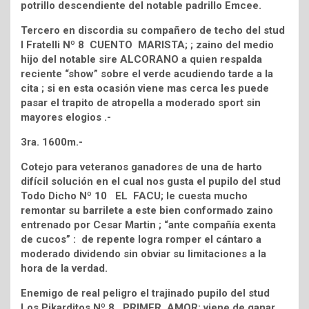
potrillo descendiente del notable padrillo Emcee.
Tercero en discordia su compañero de techo del stud
I Fratelli Nº 8 CUENTO MARISTA; ; zaino del medio
hijo del notable sire ALCORANO a quien respalda
reciente “show” sobre el verde acudiendo tarde a la
cita ; si en esta ocasión viene mas cerca les puede
pasar el trapito de atropella a moderado sport sin
mayores elogios .-
3ra. 1600m.-
Cotejo para veteranos ganadores de una de harto
difícil solución en el cual nos gusta el pupilo del stud
Todo Dicho Nº 10 EL FACU; le cuesta mucho
remontar su barrilete a este bien conformado zaino
entrenado por Cesar Martin ; “ante compañía exenta
de cucos” : de repente logra romper el cántaro a
moderado dividendo sin obviar su limitaciones a la
hora de la verdad.
Enemigo de real peligro el trajinado pupilo del stud
Los Pikarditos Nº 8 PRIMER AMOR; viene de ganar