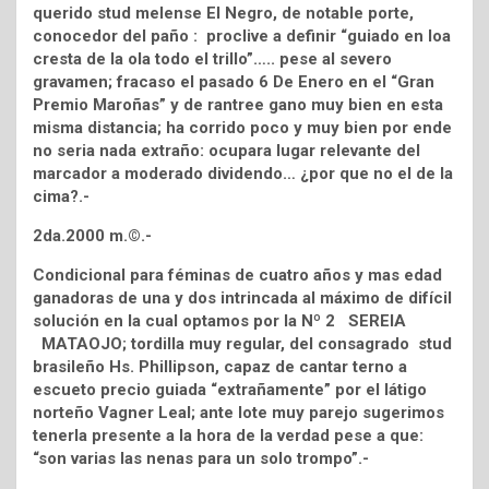
querido stud melense El Negro, de notable porte,
conocedor del paño : proclive a definir “guiado en loa
cresta de la ola todo el trillo”….. pese al severo
gravamen; fracaso el pasado 6 De Enero en el “Gran
Premio Maroñas” y de rantree gano muy bien en esta
misma distancia; ha corrido poco y muy bien por ende
no seria nada extraño: ocupara lugar relevante del
marcador a moderado dividendo… ¿por que no el de la
cima?.-
2da.2000 m.©.-
Condicional para féminas de cuatro años y mas edad
ganadoras de una y dos intrincada al máximo de difícil
solución en la cual optamos por la Nº 2 SEREIA
MATAOJO; tordilla muy regular, del consagrado stud
brasileño Hs. Phillipson, capaz de cantar terno a
escueto precio guiada “extrañamente” por el látigo
norteño Vagner Leal; ante lote muy parejo sugerimos
tenerla presente a la hora de la verdad pese a que:
“son varias las nenas para un solo trompo”.-