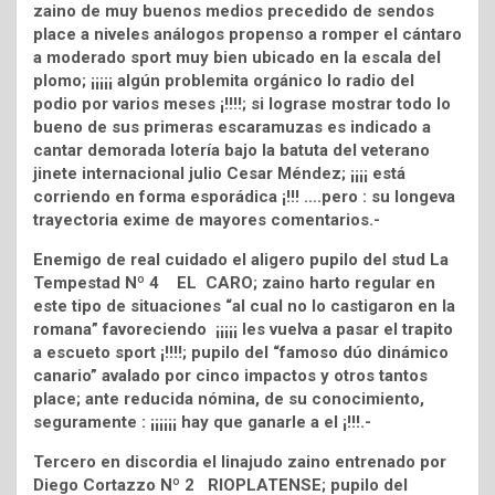
zaino de muy buenos medios precedido de sendos
place a niveles análogos propenso a romper el cántaro
a moderado sport muy bien ubicado en la escala del
plomo; ¡¡¡¡¡ algún problemita orgánico lo radio del
podio por varios meses ¡!!!!; si lograse mostrar todo lo
bueno de sus primeras escaramuzas es indicado a
cantar demorada lotería bajo la batuta del veterano
jinete internacional julio Cesar Méndez; ¡¡¡¡ está
corriendo en forma esporádica ¡!!! ….pero : su longeva
trayectoria exime de mayores comentarios.-
Enemigo de real cuidado el aligero pupilo del stud La
Tempestad Nº 4 EL CARO; zaino harto regular en
este tipo de situaciones “al cual no lo castigaron en la
romana” favoreciendo ¡¡¡¡¡ les vuelva a pasar el trapito
a escueto sport ¡!!!!; pupilo del “famoso dúo dinámico
canario” avalado por cinco impactos y otros tantos
place; ante reducida nómina, de su conocimiento,
seguramente : ¡¡¡¡¡¡ hay que ganarle a el ¡!!!.-
Tercero en discordia el linajudo zaino entrenado por
Diego Cortazzo Nº 2 RIOPLATENSE; pupilo del