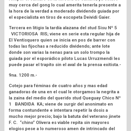
muy cerca del gong lo cual amerita tenerla presente a
la hora de la verdad a moderado dividendo guiada por
el especialista en tiros de escopeta Deividi Gaier.
Tercera en litigio la tardía alazana del stud Sisu Nº 5
VICTORIOSA RIS; viene en serie esta regular hija de
El Ventisquero quien se inicia en pos de barrer con
todas las fijochas a reducido dividendo; ante lote
donde son varias la nenas para un solo trompo la
guiada por el esporádico piloto Lucas Urruzmendi les
puede pasar el trapito sin el aval de la prensa exitista.-
9na. 1200 m.-
Cotejo para féminas de cuatro años y mas edad
ganadoras de una en el cual le otorgamos la negrita a
la zaina del medio del querido stud Queguay Chico Nº
1 BANDIDA KA; viene de surgir del anonimato en
forma contundente e intentara repetir la dosis a
mucho mejor precio; bajo la batuta del veterano jinete
F. C. “chino” Olivera es viable repita sin mayores
elogios pese a lo numeroso amen de intrincado del