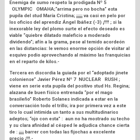
Enemiga de sumo respeto la prodigada Nº 5
OLYMPIC OMAHA;“arrima pero no bocha” esta
pupila del stud María Cristina; ¡¡¡¡¡ va casi en pelo por
los oficios del aprendiz Ángel Ibáñez (-3) ¡!!!! ; si la
inexorable ley del plomo surte el efecto deseado es
viable “quiebre dilatado maleficio a moderado
dividendo”; afín a la grama, pese al temido acordeón
en las distancias: le vemos enorme opción de visitar al
esquivo podio aprovechando al máximo las franquicias
en el reparto de kilos.-
Tercera en discordia la guiada por el “adoptado jinete
coloniense” Javier Pérez Nº 7 NUCLEAR RUSH ;
viene en serie esta pupila del positivo stud Hs. Regina;
alazana de buen físico entrenada “por el mago
brasileño” Roberto Solanes indicada a estar en la
conversación todo el trillo; ira por primera vez a este
tiro lo cual intimida un tanto a sus multitudinarios
adeptos; “ojo con esta” : aun no ha mostrado su techo
y su clara afinidad al césped le adjudica chance cierta
de : ¡¡¡¡ barrer con todas las fijochas a excelente
precio ¡!!!.-