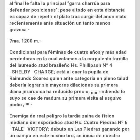
al final le falta lo principal “garra charrúa para
defender posiciones”; pese a todo en esta distancia
es capaz de repetir el plato tras surgir del anonimato
recientemente ante situación un tanto menos
gravosa.-
7ma. 1200 m.-
Condicional para féminas de cuatro años y más edad
perdedoras en la cual votamos a la corpulenta tordilla
del laureado stud brasileño Hs. Phillipson Nº 4
SHELBY CHARGE; está al caer la pupila de
Raimundo Soares quien ante categoría en pleno talud
debería lograr sin mayores dilaciones su primera
diana jerárquica ha reducido precio; ¡¡¡¡¡ rindiendo lo
suyo se cae de madura su primera visita al esquivo
podio ¡!!!!.-
Enemiga de real peligro la tardía zaina de físico
mediano del esporádico stud Hs. Cuatro Piedras Nº 6
TALE VICTORY; debuto en Las Piedras ganando por
un campo en este mismo tiro; se inicia en nuestro