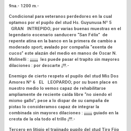
9na.- 1200 m.-
Condicional para veteranos perdedores en la cual
optamos por el pupilo del stud Hs. Guyunusa Nº 5
GRAN INTREPIDO; por varias buenas muestras en el
legendario escenario sanducero “San Félix” de
repente atina en la banco en la primera de cambio a
moderado sport; avalado por compañía “exenta de
cucos” este alazán del medio en manos de Oscar N.
Molinelli : ¡¡¡¡¡¡¡ les puede pasar el trapito sin mayores
dilaciones : por descarte ¡!!!.-
Enemigo de cierto respeto el pupilo del stud Mis Dos
Amores Nº 6 EL LEOPARDO; por su buen place en
nuestro medio lo vemos capaz de rehabilitarse
ampliamente de reciente caída libre “no siendo el
mismo gallo”; pese a lo dispar de su campaña de
pistas lo consideramos capaz de integrar la
combinada sin mayores dilaciones : ¡¡¡¡¡¡¡ guiado en la
cresta de la ola todo el trillo ¡!!!.-
Tercero en litigio el trajinado pupilo del stud Tiro Fijo