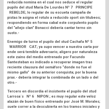
reducida nomina en el cual nos seduce el regular
pupilo del stud María De Lourdes Nº 7 PRINCIPE
REBELDE; lo regular de su escueta campaña de
pistas le asigna el rotulo a reducido sport sin titubeos;
respondiendo en forma cabal este corpulento pupilo
del “añejo clan” Bonacci debería cantar terno sin
susto.-
Enemigo de turno el pupilo del stud Cachafa Nº 5
WARRIOR CAT; ya supo vencer a nuestra carta por
ende será temible adversario; aligero por naturaleza
este zaino del medio entrenado por Facundo
Santesteban es indicado a recuperar imagen tras
reciente clausura del semáforo “donde no fue el
mismo gallo” de su anterior conquista; por la buena
prax.- debería integrar la combinada de un lado o del
otro.-
Tercero en discordia el insistente el pupilo del stud
Larrosa´s Nº 6 NIPON ; es muy regular este veloz
alazán de buen físico entrenado por José M. Morales;
suele correr a la descubierta en los tramos iniciales y