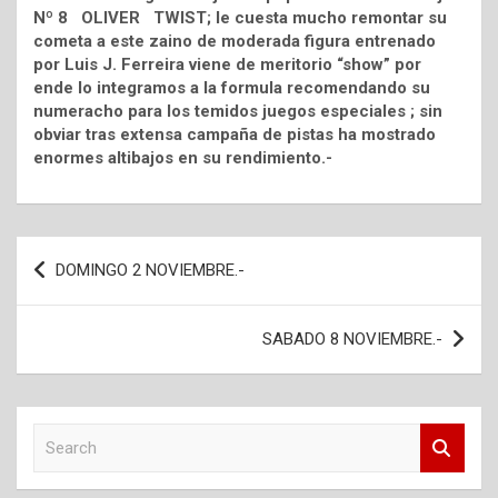
Nº 8 OLIVER TWIST; le cuesta mucho remontar su
cometa a este zaino de moderada figura entrenado
por Luis J. Ferreira viene de meritorio “show” por
ende lo integramos a la formula recomendando su
numeracho para los temidos juegos especiales ; sin
obviar tras extensa campaña de pistas ha mostrado
enormes altibajos en su rendimiento.-
Navegación
DOMINGO 2 NOVIEMBRE.-
de
entradas
SABADO 8 NOVIEMBRE.-
S
e
a