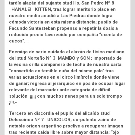
tardío alazán del pujante stud Hs. San Pedro Nº 8
HANALEI KITTEN, tras lograr meritorio place en
nuestro medio acudió a Las Piedras donde logra
cómoda victoria en esta misma distancia; pupilo de
Facundo Santesteban propenso a repetir la dosis a
reducido precio favorecido por compañía “exenta de
cucos”.-
Enemigo de serio cuidado el alazán de físico mediano
del stud Norteño Nº 3 MAMBO y SON ; importado de
la vecina orilla compañero de techo de nuestra carta
“convertido en temible cuña del mismo palo” tras
varias actuaciones en el circo limítrofe donde viene
de ganar; regresa al jerárquico en pos de ocupar lugar
relevante del marcador ante categoría de difícil
solución ¡¡¡¡¡ con muchos nenes para un solo trompo
¡!!!.-
Tercero en discordia el pupilo del alicaído stud
Deloscinco Nº 7 UNICOLOR; corpulento zaino de
notable origen argentino proclive a recuperar imagen
tras reciente caída libre sobre mayor distancia; “ojo