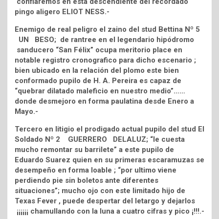
confiaremos en esta descendiente del recordado
pingo aligero ELIOT NESS.-
Enemigo de real peligro el zaino del stud Bettina Nº 5
UN BESO; de rantree en el legendario hipódromo
sanducero “San Félix” ocupa meritorio place en
notable registro cronografico para dicho escenario ;
bien ubicado en la relación del plomo este bien
conformado pupilo de H. A. Pereira es capaz de
“quebrar dilatado maleficio en nuestro medio”……
donde desmejoro en forma paulatina desde Enero a
Mayo.-
Tercero en litigio el prodigado actual pupilo del stud El
Soldado Nº 2 GUERRERO DELALUZ; “le cuesta
mucho remontar su barrilete” a este pupilo de
Eduardo Suarez quien en su primeras escaramuzas se
desempeño en forma loable ; “por ultimo viene
perdiendo pie sin boletos ante diferentes
situaciones”; mucho ojo con este limitado hijo de
Texas Fever , puede despertar del letargo y dejarlos
¡¡¡¡¡¡ chamullando con la luna a cuatro cifras y pico ¡!!!.-