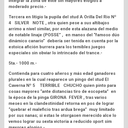
integrar la zona de elite sin mayores elogios a
moderado precio.-
Tercera en litigio la pupila del stud A Orilla Del Rio Nº
4 SILVER NOTE , otra quien pese a sus altibajos
arrimo a nivel similar, por ende esta alazana del medio
de notable linaje (POSSE” , en manos del “famoso dúo
dinámico canario” debería ser tenida en cuenta por la
estoica afición burrera para los temibles juegos
especiales sin obviar lo intrincado del trance.-
5ta.- 1000 m.-
Contienda para cuatro añeros y más edad ganadores
plurales en la cual reaparece un pingo del stud El
Caverna Nº 5 TERRIBLE CHUCHO quien pinto para
cosas mayores “ante distancias tiro de escopeta” en
la época de la pinga GIRONA FEVER , tras varios
meses en la clandestinidad retorna en pos de lograr
“quebrar el maleficio tras ardua brega” muy limitado
por sus nanas; si estas le otorgasen merecido alce lo
vemos lograr su sexta victoria a reducido sport sim
mayores elogios.-