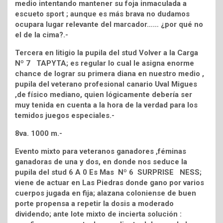
medio intentando mantener su foja inmaculada a
escueto sport ; aunque es más brava no dudamos
ocupara lugar relevante del marcador…… ¿por qué no
el de la cima?.-
Tercera en litigio la pupila del stud Volver a la Carga
Nº 7 TAPYTA; es regular lo cual le asigna enorme
chance de lograr su primera diana en nuestro medio ,
pupila del veterano profesional canario Uval Migues
,de físico mediano, quien lógicamente debería ser
muy tenida en cuenta a la hora de la verdad para los
temidos juegos especiales.-
8va. 1000 m.-
Evento mixto para veteranos ganadores ,féminas
ganadoras de una y dos, en donde nos seduce la
pupila del stud 6 A 0 Es Mas Nº 6 SURPRISE NESS;
viene de actuar en Las Piedras donde gano por varios
cuerpos jugada en fija; alazana coloniense de buen
porte propensa a repetir la dosis a moderado
dividendo; ante lote mixto de incierta solución :