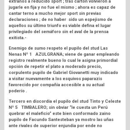
extraños a reducido sport ; tras cartón volvieron a
jugarle en fija y no fue el mismo ; ahora es capaz de
cantar terno a mucho mejor sport sin previas
declaraciones ; de no haber sido un espejismo de
aquellos su último triunfo es viable defina el lugar
privilegiado del semáforo sin el aval de la prensa
exitista.-
Enemigo de sumo respeto el pupilo del stud Las
Nenas Nº 1 AZULGRANA; viene de ganar empleando
registro realmente bueno lo cual le asigna primordial
opción de repetir el plato a moderado precio,
corpulento pupilo de Gabriel Giovanetti muy indicado
a visitar nuevamente a los esquivos paparazis
favorecido por compañía accesible a su actual
poderío .
Tercero en discordia el pupilo del stud Tinto y Celeste
Nº 5 TIMBALERO; sin obviar “le cuesta un Perú
quebrar el maleficio” este bien conformado zaino
pupilo de Facundo Santesteban ya mostro las uñas
ante rivales de superior enjundia por ende no