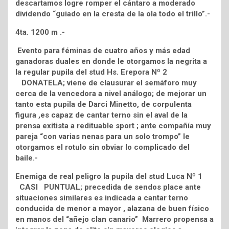
descartamos logre romper el cántaro a moderado
dividendo “guiado en la cresta de la ola todo el trillo”.-
4ta. 1200 m .-
Evento para féminas de cuatro años y más edad
ganadoras duales en donde le otorgamos la negrita a
la regular pupila del stud Hs. Erepora Nº 2
DONATELA; viene de clausurar el semáforo muy
cerca de la vencedora a nivel análogo; de mejorar un
tanto esta pupila de Darci Minetto, de corpulenta
figura ,es capaz de cantar terno sin el aval de la
prensa exitista a redituable sport ; ante compañía muy
pareja “con varias nenas para un solo trompo” le
otorgamos el rotulo sin obviar lo complicado del
baile.-
Enemiga de real peligro la pupila del stud Luca Nº 1
CASI PUNTUAL; precedida de sendos place ante
situaciones similares es indicada a cantar terno
conducida de menor a mayor , alazana de buen físico
en manos del “añejo clan canario” Marrero propensa a