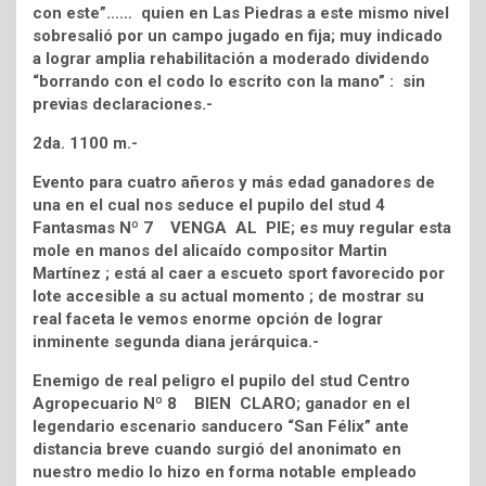
con este”…… quien en Las Piedras a este mismo nivel
sobresalió por un campo jugado en fija; muy indicado
a lograr amplia rehabilitación a moderado dividendo
“borrando con el codo lo escrito con la mano” : sin
previas declaraciones.-
2da. 1100 m.-
Evento para cuatro añeros y más edad ganadores de
una en el cual nos seduce el pupilo del stud 4
Fantasmas Nº 7 VENGA AL PIE; es muy regular esta
mole en manos del alicaído compositor Martin
Martínez ; está al caer a escueto sport favorecido por
lote accesible a su actual momento ; de mostrar su
real faceta le vemos enorme opción de lograr
inminente segunda diana jerárquica.-
Enemigo de real peligro el pupilo del stud Centro
Agropecuario Nº 8 BIEN CLARO; ganador en el
legendario escenario sanducero “San Félix” ante
distancia breve cuando surgió del anonimato en
nuestro medio lo hizo en forma notable empleado