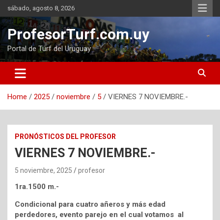
Skip
sábado, agosto 8, 2026
to
content
ProfesorTurf.com.uy
Portal de Turf del Uruguay
Home
2025
noviembre
5
VIERNES 7 NOVIEMBRE.-
PRONÓSTICOS DEL PROFESOR
VIERNES 7 NOVIEMBRE.-
5 noviembre, 2025
profesor
1ra.1500 m.-
Condicional para cuatro añeros y más edad
perdedores, evento parejo en el cual votamos al