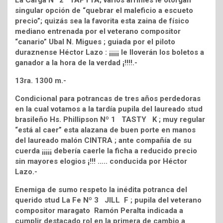
La Carga Nº 2 TAPYTA; varios arrimes le otorgan
singular opción de “quebrar el maleficio a escueto
precio”; quizás sea la favorita esta zaina de físico
mediano entrenada por el veterano compositor
“canario” Ubal N. Migues ; guiada por el piloto
duraznense Héctor Lazo : ¡¡¡¡¡ le lloverán los boletos a
ganador a la hora de la verdad ¡!!!!.-
13ra. 1300 m.-
Condicional para potrancas de tres años perdedoras
en la cual votamos a la tardía pupila del laureado stud
brasileño Hs. Phillipson Nº 1 TASTY K ; muy regular
“está al caer” esta alazana de buen porte en manos
del laureado malón CINTRA ; ante compañía de su
cuerda ¡¡¡¡¡ debería caerle la ficha a reducido precio
sin mayores elogios ¡!!! ….. conducida por Héctor
Lazo.-
Enemiga de sumo respeto la inédita potranca del
querido stud La Fe Nº 3 JILL F ; pupila del veterano
compositor maragato Ramón Peralta indicada a
cumplir destacado rol en la primera de cambio a