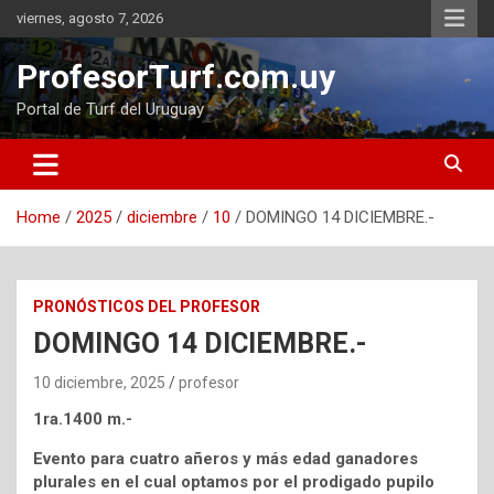
Skip
viernes, agosto 7, 2026
to
content
ProfesorTurf.com.uy
Portal de Turf del Uruguay
Home
2025
diciembre
10
DOMINGO 14 DICIEMBRE.-
PRONÓSTICOS DEL PROFESOR
DOMINGO 14 DICIEMBRE.-
10 diciembre, 2025
profesor
1ra.1400 m.-
Evento para cuatro añeros y más edad ganadores
plurales en el cual optamos por el prodigado pupilo