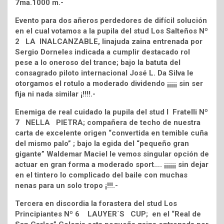
7ma.1000 m.-
Evento para dos añeros perdedores de difícil solución
en el cual votamos a la pupila del stud Los Salteños Nº
2 LA INALCANZABLE, linajuda zaina entrenada por
Sergio Dorneles indicada a cumplir destacado rol
pese a lo oneroso del trance; bajo la batuta del
consagrado piloto internacional José L. Da Silva le
otorgamos el rotulo a moderado dividendo ¡¡¡¡¡ sin ser
fija ni nada similar ¡!!!!.-
Enemiga de real cuidado la pupila del stud I Fratelli Nº
7 NELLA PIETRA; compañera de techo de nuestra
carta de excelente origen “convertida en temible cuña
del mismo palo” ; bajo la egida del “pequeño gran
gigante” Waldemar Maciel le vemos singular opción de
actuar en gran forma a moderado sport…. ¡¡¡¡¡¡ sin dejar
en el tintero lo complicado del baile con muchas
nenas para un solo tropo ¡!!!.-
Tercera en discordia la forastera del stud Los
Principiantes Nº 6 LAUYER´S CUP; en el “Real de