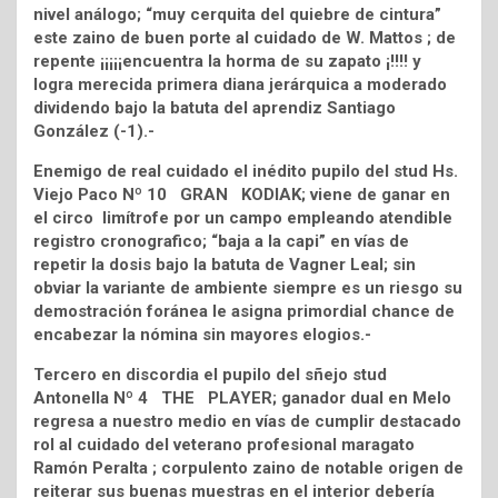
nivel análogo; “muy cerquita del quiebre de cintura”
este zaino de buen porte al cuidado de W. Mattos ; de
repente ¡¡¡¡¡encuentra la horma de su zapato ¡!!!! y
logra merecida primera diana jerárquica a moderado
dividendo bajo la batuta del aprendiz Santiago
González (-1).-
Enemigo de real cuidado el inédito pupilo del stud Hs.
Viejo Paco Nº 10 GRAN KODIAK; viene de ganar en
el circo limítrofe por un campo empleando atendible
registro cronografico; “baja a la capi” en vías de
repetir la dosis bajo la batuta de Vagner Leal; sin
obviar la variante de ambiente siempre es un riesgo su
demostración foránea le asigna primordial chance de
encabezar la nómina sin mayores elogios.-
Tercero en discordia el pupilo del sñejo stud
Antonella Nº 4 THE PLAYER; ganador dual en Melo
regresa a nuestro medio en vías de cumplir destacado
rol al cuidado del veterano profesional maragato
Ramón Peralta ; corpulento zaino de notable origen de
reiterar sus buenas muestras en el interior debería