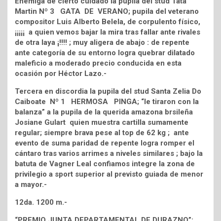
Enemiga de cierto cuidado la pupila del stud Tata
Martin Nº 3 GATA DE VERANO; pupila del veterano
compositor Luis Alberto Belela, de corpulento físico,
¡¡¡¡¡ a quien vemos bajar la mira tras fallar ante rivales
de otra laya ¡!!!! ; muy aligera de abajo : de repente
ante categoría de su entorno logra quebrar dilatado
maleficio a moderado precio conducida en esta
ocasión por Héctor Lazo.-
Tercera en discordia la pupila del stud Santa Zelia Do
Caiboate Nº 1 HERMOSA PINGA; “le tiraron con la
balanza” a la pupila de la querida amazona brsileña
Josiane Gulart quien muestra cartilla sumamente
regular; siempre brava pese al top de 62 kg ; ante
evento de suma paridad de repente logra romper el
cántaro tras varios arrimes a niveles similares ; bajo la
batuta de Vagner Leal confiamos integre la zona de
privilegio a sport superior al previsto guiada de menor
a mayor.-
12da. 1200 m.-
“PREMIO JUNTA DEPARTAMENTAL DE DURAZNO”;