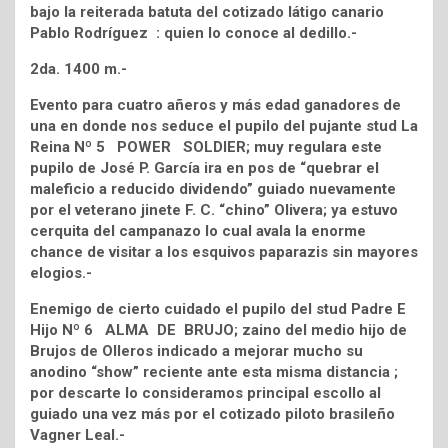
bajo la reiterada batuta del cotizado látigo canario
Pablo Rodríguez : quien lo conoce al dedillo.-
2da. 1400 m.-
Evento para cuatro añeros y más edad ganadores de
una en donde nos seduce el pupilo del pujante stud La
Reina Nº 5 POWER SOLDIER; muy regulara este
pupilo de José P. García ira en pos de “quebrar el
maleficio a reducido dividendo” guiado nuevamente
por el veterano jinete F. C. “chino” Olivera; ya estuvo
cerquita del campanazo lo cual avala la enorme
chance de visitar a los esquivos paparazis sin mayores
elogios.-
Enemigo de cierto cuidado el pupilo del stud Padre E
Hijo Nº 6 ALMA DE BRUJO; zaino del medio hijo de
Brujos de Olleros indicado a mejorar mucho su
anodino “show” reciente ante esta misma distancia ;
por descarte lo consideramos principal escollo al
guiado una vez más por el cotizado piloto brasileño
Vagner Leal.-