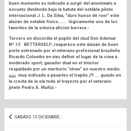
buen momento es indicado a surgir del anonimato a
escueto dividendo bajo la batuta del notable piloto
internacional J. L. Da Silva; “duro hueso de roer” este
alazán de notable físico……. lógicamente uno de los
favoritos de la estoica afición burrera.-
Tercero en discordia el pupilo del stud Don Ademar
Nº 13 BETTERSELF; reaparece este alazán de buen
porte entrenado por el veterano profesional brasileño
Ricardo Colombo en vías definir el lugar de la cima a
moderado sport; ganador dual en el Interior
respaldado por un meritorio “show” en nuestro medio :
¡¡¡¡¡¡ muy indicado a pasarles el trapito ¡!!!….. guiado en
la cresta de la ola todo el trayecto por el veterano
jinete Pedro A. Muñiz.-
Navegación
SABADO 13 DICIEMBRE.-
de