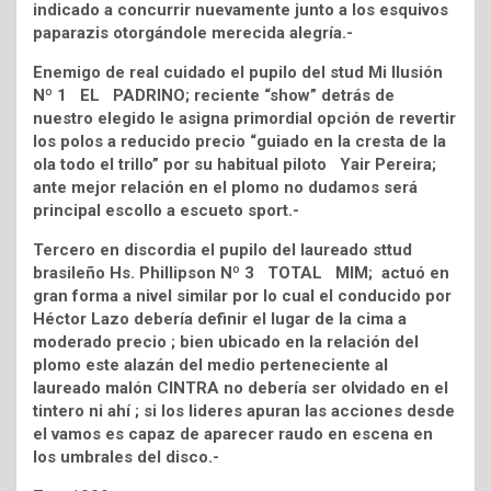
indicado a concurrir nuevamente junto a los esquivos
paparazis otorgándole merecida alegría.-
Enemigo de real cuidado el pupilo del stud Mi Ilusión
Nº 1 EL PADRINO; reciente “show” detrás de
nuestro elegido le asigna primordial opción de revertir
los polos a reducido precio “guiado en la cresta de la
ola todo el trillo” por su habitual piloto Yair Pereira;
ante mejor relación en el plomo no dudamos será
principal escollo a escueto sport.-
Tercero en discordia el pupilo del laureado sttud
brasileño Hs. Phillipson Nº 3 TOTAL MIM; actuó en
gran forma a nivel similar por lo cual el conducido por
Héctor Lazo debería definir el lugar de la cima a
moderado precio ; bien ubicado en la relación del
plomo este alazán del medio perteneciente al
laureado malón CINTRA no debería ser olvidado en el
tintero ni ahí ; si los lideres apuran las acciones desde
el vamos es capaz de aparecer raudo en escena en
los umbrales del disco.-