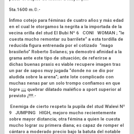
5ta.1600 m.©.-
Ínfimo cotejo para féminas de cuatro años y más edad
en el cual le otorgamos la negrita a la importada de la
vecina orilla del stud El Bubi Nº 6 CONI WOMAN ; “le
cuesta mucho remontar su barrilete” a esta tordilla de
reducida figura entrenada por el cotizado “mago
brasileño” Roberto Solanes; ya demostró afinidad a la
grama ante este tipo de situación; de referirse a
dichas buenas praxis es viable recupere imagen tras
un par de sapos muy jugada “donde no se dio por
aludida sobre la arena”; ante lote complicado con
muchas nenas par un solo trompo confiamos en que
logre ¡¡¡¡ quebrar dilatado maléfico a sport superior al
previsto ¡!!!!.-
Enemiga de cierto respeto la pupila del stud Walevi Nº
9 JUMPING HIGH, mejoro mucho recientemente
sobre mayor distancia; otra fémina a quien le cuesta
mucho lograr su primera diana; es capaz de romper el
cántaro a moderado precio bajo la batuta del notable