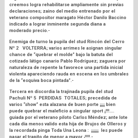
creemos logra rehabilitarse ampliamente sin previas
declaraciones; zaino del medio entrenado por el
veterano compositor maragato Héctor Danilo Baccino
indicado a lograr inminente segunda diana a
moderado precio.-
Enemiga de turno la pupila del stud Rincón del Cerro
Nº 2 VOLTERRA; varios arrimes le asignan singular
chance de “quebrar el molde” bajo la batuta del
cotizado látigo canario Pablo Rodríguez; zaguera por
naturaleza de repente la favorece una partida inicial
violenta apareciendo rauda en escena en los umbrales
de la “esquiva boca pintada”.-
Tercera en discordia la trajinada pupila del stud
Pachuli Nº 5 PERDIDAS TOTALES; precedida de
varios “show” esta alazana de buen porte ¡¡¡¡ bien
puede quebrar el maleficio a singular sport ¡!!!….
guiada por el veterano piloto Carlos Méndez; ante lote
cada día menos valido esta hija de Brujos de Olleros y
la recordada pinga Toda Una Leona : ¡¡¡¡¡¡ les puede
pasar el trapito de menor a mayor ¡!!!!.-