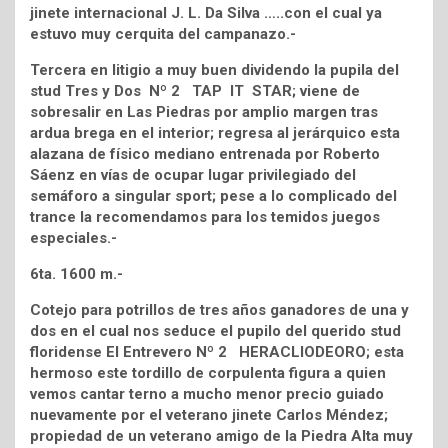
jinete internacional J. L. Da Silva …..con el cual ya
estuvo muy cerquita del campanazo.-
Tercera en litigio a muy buen dividendo la pupila del
stud Tres y Dos Nº 2 TAP IT STAR; viene de
sobresalir en Las Piedras por amplio margen tras
ardua brega en el interior; regresa al jerárquico esta
alazana de físico mediano entrenada por Roberto
Sáenz en vías de ocupar lugar privilegiado del
semáforo a singular sport; pese a lo complicado del
trance la recomendamos para los temidos juegos
especiales.-
6ta. 1600 m.-
Cotejo para potrillos de tres años ganadores de una y
dos en el cual nos seduce el pupilo del querido stud
floridense El Entrevero Nº 2 HERACLIODEORO; esta
hermoso este tordillo de corpulenta figura a quien
vemos cantar terno a mucho menor precio guiado
nuevamente por el veterano jinete Carlos Méndez;
propiedad de un veterano amigo de la Piedra Alta muy