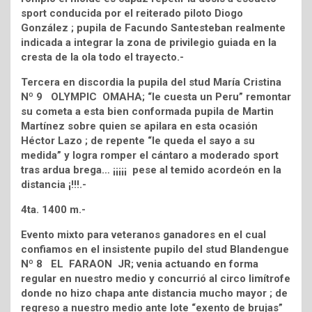
sport conducida por el reiterado piloto Diogo
González ; pupila de Facundo Santesteban realmente
indicada a integrar la zona de privilegio guiada en la
cresta de la ola todo el trayecto.-
Tercera en discordia la pupila del stud María Cristina
Nº 9 OLYMPIC OMAHA; “le cuesta un Peru” remontar
su cometa a esta bien conformada pupila de Martin
Martínez sobre quien se apilara en esta ocasión
Héctor Lazo ; de repente “le queda el sayo a su
medida” y logra romper el cántaro a moderado sport
tras ardua brega… ¡¡¡¡¡ pese al temido acordeón en la
distancia ¡!!!.-
4ta. 1400 m.-
Evento mixto para veteranos ganadores en el cual
confiamos en el insistente pupilo del stud Blandengue
Nº 8 EL FARAON JR; venia actuando en forma
regular en nuestro medio y concurrió al circo limítrofe
donde no hizo chapa ante distancia mucho mayor ; de
regreso a nuestro medio ante lote “exento de brujas”