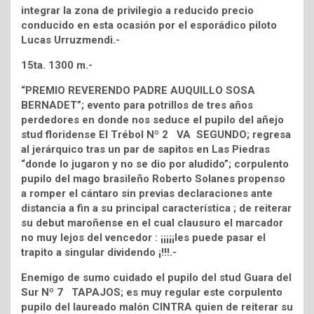
integrar la zona de privilegio a reducido precio
conducido en esta ocasión por el esporádico piloto
Lucas Urruzmendi.-
15ta. 1300 m.-
“PREMIO REVERENDO PADRE AUQUILLO SOSA
BERNADET”; evento para potrillos de tres años
perdedores en donde nos seduce el pupilo del añejo
stud floridense El Trébol Nº 2 VA SEGUNDO; regresa
al jerárquico tras un par de sapitos en Las Piedras
“donde lo jugaron y no se dio por aludido”; corpulento
pupilo del mago brasileño Roberto Solanes propenso
a romper el cántaro sin previas declaraciones ante
distancia a fin a su principal característica ; de reiterar
su debut maroñense en el cual clausuro el marcador
no muy lejos del vencedor : ¡¡¡¡¡les puede pasar el
trapito a singular dividendo ¡!!!.-
Enemigo de sumo cuidado el pupilo del stud Guara del
Sur Nº 7 TAPAJOS; es muy regular este corpulento
pupilo del laureado malón CINTRA quien de reiterar su