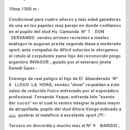
10ma.1300 m.-
Condicional para cuatro añeros y más edad ganadores
de una en los papeles muy parejo en donde confiamos
en el pupilo del stud Hs. Camunda Nº 1 DON
SERVANDO: sendos arrimes recientes a niveles
análogos le auguran presta segunda diana a moderado
sport; ante compañía de difícil solución le otorgamos
el rotulo al corpulento zaino hijo del reconocido pingo
argentino INVASOR , guiado por el veterano jinete
Deividi Gaier.-
Enemigo de real peligro el hijo de El Abanderado Nº
4 LLEGO LA HORA; sendos “show” respaldan a este
zaino de reducido físico entrenado por el esporádico
profesional Fernando Yaque; enfrenta lote “exento
der cucos” en el cual lo vemos integrar la plana mayor
de atropellada; pupilo del stud Ahora Vengo indicado a
¡¡¡¡¡¡ quebrar el maleficio a excelente sport ¡!!!!.-
Tercero en discordia y mucho más el Nº 9 BARISSI ;