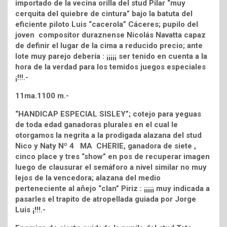
importado de la vecina orilla del stud Pilar “muy
cerquita del quiebre de cintura” bajo la batuta del
eficiente piloto Luis “cacerola” Cáceres; pupilo del
joven compositor duraznense Nicolás Navatta capaz
de definir el lugar de la cima a reducido precio; ante
lote muy parejo debería : ¡¡¡¡¡ ser tenido en cuenta a la
hora de la verdad para los temidos juegos especiales
¡!!!.-
11ma.1100 m.-
“HANDICAP ESPECIAL SISLEY”; cotejo para yeguas
de toda edad ganadoras plurales en el cual le
otorgamos la negrita a la prodigada alazana del stud
Nico y Naty Nº 4 MA CHERIE, ganadora de siete ,
cinco place y tres “show” en pos de recuperar imagen
luego de clausurar el semáforo a nivel similar no muy
lejos de la vencedora; alazana del medio
perteneciente al añejo “clan” Piriz : ¡¡¡¡¡ muy indicada a
pasarles el trapito de atropellada guiada por Jorge
Luis ¡!!!.-