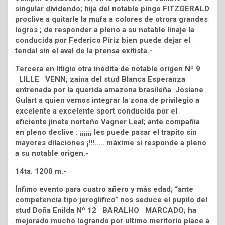
singular dividendo; hija del notable pingo FITZGERALD
proclive a quitarle la mufa a colores de otrora grandes
logros ; de responder a pleno a su notable linaje la
conducida por Federico Piriz bien puede dejar el
tendal sin el aval de la prensa exitista.-
Tercera en litigio otra inédita de notable origen Nº 9
LILLE VENN; zaina del stud Blanca Esperanza
entrenada por la querida amazona brasileña Josiane
Gulart a quien vemos integrar la zona de privilegio a
excelente a excelente sport conducida por el
eficiente jinete norteño Vagner Leal; ante compañía
en pleno declive : ¡¡¡¡¡¡ les puede pasar el trapito sin
mayores dilaciones ¡!!!….. máxime si responde a pleno
a su notable origen.-
14ta. 1200 m.-
Ínfimo evento para cuatro añero y más edad; “ante
competencia tipo jeroglífico” nos seduce el pupilo del
stud Doña Enilda Nº 12 BARALHO MARCADO; ha
mejorado mucho logrando por ultimo meritorio place a