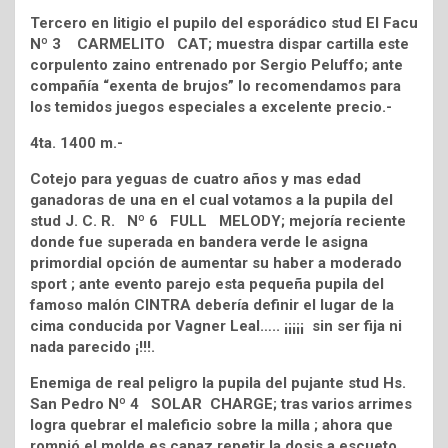
Tercero en litigio el pupilo del esporádico stud El Facu
Nº 3 CARMELITO CAT; muestra dispar cartilla este
corpulento zaino entrenado por Sergio Peluffo; ante
compañía “exenta de brujos” lo recomendamos para
los temidos juegos especiales a excelente precio.-
4ta. 1400 m.-
Cotejo para yeguas de cuatro años y mas edad
ganadoras de una en el cual votamos a la pupila del
stud J. C. R. Nº 6 FULL MELODY; mejoría reciente
donde fue superada en bandera verde le asigna
primordial opción de aumentar su haber a moderado
sport ; ante evento parejo esta pequeña pupila del
famoso malón CINTRA debería definir el lugar de la
cima conducida por Vagner Leal….. ¡¡¡¡¡ sin ser fija ni
nada parecido ¡!!!.
Enemiga de real peligro la pupila del pujante stud Hs.
San Pedro Nº 4 SOLAR CHARGE; tras varios arrimes
logra quebrar el maleficio sobre la milla ; ahora que
rompió el molde es capaz repetir la dosis a escueto