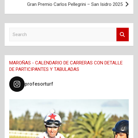
entradas
Gran Premio Carlos Pellegrini – San Isidro 2025
S
e
a
r
c
MAROÑAS - CALENDARIO DE CARRERAS CON DETALLE
h
DE PARTICIPANTES Y TABULADAS
profesorturf