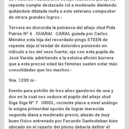
repente cumple destacado rol a moderado dividendo
quitándole dilatada mufa a este veterano compositor
de otrora grandes logros.-
Tercera en discordia la potranca del añejo stud Pida
Patrón Nº 6 GUARAI CARAI; guiada por Carlos
Méndez esta hija del recordado pingo STEEN de
repente deja el tendal de doloridos poniendo en
ridículo a los del sexo fuerte; ojo con esta pupila de
José Varela; advirtiendo a la estoica afición burrera
que a esta precoz edad las féminas suelen estar más
consolidadas que los machos.-
9na. 1200 m.-
Evento para potrillo de tres años gandores de una y
dos en la cual nos seduce el pupilo del añejo stud
Siga Siga Nº 7 ORIOL; reciente place a nivel análogo
le asigna primordial opción de lograr merecida
segunda diana a moderado precio; alazán de muy
buen físico entrenado por Facundo Santesteban bien
ubicado en el reparto del plomo debería definir el