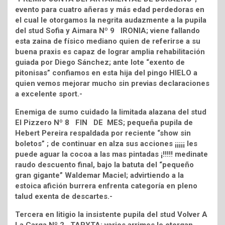
evento para cuatro añeras y más edad perdedoras en
el cual le otorgamos la negrita audazmente a la pupila
del stud Sofia y Aimara Nº 9 IRONIA; viene fallando
esta zaina de físico mediano quien de referirse a su
buena praxis es capaz de lograr amplia rehabilitación
guiada por Diego Sánchez; ante lote “exento de
pitonisas” confiamos en esta hija del pingo HIELO a
quien vemos mejorar mucho sin previas declaraciones
a excelente sport.-
Enemiga de sumo cuidado la limitada alazana del stud
El Pizzero Nº 8 FIN DE MES; pequeña pupila de
Hebert Pereira respaldada por reciente “show sin
boletos” ; de continuar en alza sus acciones ¡¡¡¡¡ les
puede aguar la cocoa a las mas pintadas ¡!!!!! medinate
raudo descuento final, bajo la batuta del “pequeño
gran gigante” Waldemar Maciel; advirtiendo a la
estoica afición burrera enfrenta categoría en pleno
talud exenta de descartes.-
Tercera en litigio la insistente pupila del stud Volver A