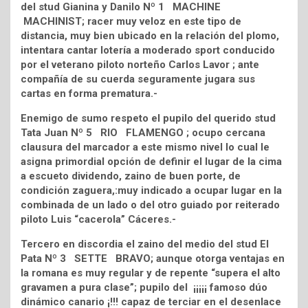
del stud Gianina y Danilo Nº 1 MACHINE
MACHINIST; racer muy veloz en este tipo de
distancia, muy bien ubicado en la relación del plomo,
intentara cantar lotería a moderado sport conducido
por el veterano piloto norteño Carlos Lavor ; ante
compañía de su cuerda seguramente jugara sus
cartas en forma prematura.-
Enemigo de sumo respeto el pupilo del querido stud
Tata Juan Nº 5 RIO FLAMENGO ; ocupo cercana
clausura del marcador a este mismo nivel lo cual le
asigna primordial opción de definir el lugar de la cima
a escueto dividendo, zaino de buen porte, de
condición zaguera,:muy indicado a ocupar lugar en la
combinada de un lado o del otro guiado por reiterado
piloto Luis “cacerola” Cáceres.-
Tercero en discordia el zaino del medio del stud El
Pata Nº 3 SETTE BRAVO; aunque otorga ventajas en
la romana es muy regular y de repente “supera el alto
gravamen a pura clase”; pupilo del ¡¡¡¡¡ famoso dúo
dinámico canario ¡!!! capaz de terciar en el desenlace