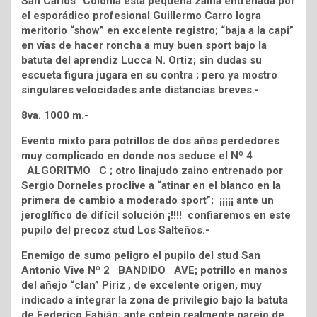
San Carlos” Colonia esta pequeña zaina entrenada por
el esporádico profesional Guillermo Carro logra
meritorio “show” en excelente registro; “baja a la capi”
en vías de hacer roncha a muy buen sport bajo la
batuta del aprendiz Lucca N. Ortiz; sin dudas su
escueta figura jugara en su contra ; pero ya mostro
singulares velocidades ante distancias breves.-
8va. 1000 m.-
Evento mixto para potrillos de dos años perdedores
muy complicado en donde nos seduce el Nº 4
ALGORITMO C ; otro linajudo zaino entrenado por
Sergio Dorneles proclive a “atinar en el blanco en la
primera de cambio a moderado sport”; ¡¡¡¡¡ ante un
jeroglífico de difícil solución ¡!!!! confiaremos en este
pupilo del precoz stud Los Salteños.-
Enemigo de sumo peligro el pupilo del stud San
Antonio Vive Nº 2 BANDIDO AVE; potrillo en manos
del añejo “clan” Piriz , de excelente origen, muy
indicado a integrar la zona de privilegio bajo la batuta
de Federico Fabián; ante cotejo realmente parejo de