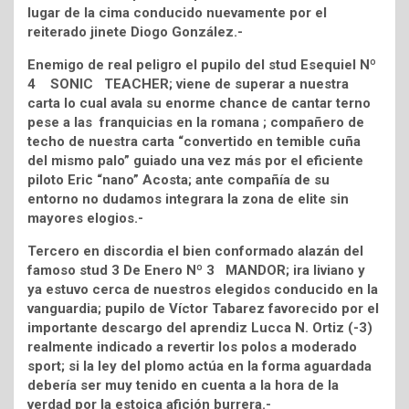
lugar de la cima conducido nuevamente por el
reiterado jinete Diogo González.-
Enemigo de real peligro el pupilo del stud Esequiel Nº
4 SONIC TEACHER; viene de superar a nuestra
carta lo cual avala su enorme chance de cantar terno
pese a las franquicias en la romana ; compañero de
techo de nuestra carta “convertido en temible cuña
del mismo palo” guiado una vez más por el eficiente
piloto Eric “nano” Acosta; ante compañía de su
entorno no dudamos integrara la zona de elite sin
mayores elogios.-
Tercero en discordia el bien conformado alazán del
famoso stud 3 De Enero Nº 3 MANDOR; ira liviano y
ya estuvo cerca de nuestros elegidos conducido en la
vanguardia; pupilo de Víctor Tabarez favorecido por el
importante descargo del aprendiz Lucca N. Ortiz (-3)
realmente indicado a revertir los polos a moderado
sport; si la ley del plomo actúa en la forma aguardada
debería ser muy tenido en cuenta a la hora de la
verdad por la estoica afición burrera.-