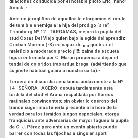
dilaciones conducida por el notable piloto Eric “nano”
Acosta.-
Ante un jeroglífico de aquellos le otorgamos el rotulo
de temible enemiga a la hija del prodigo “sire”
Trinniberg Nº 12 TARGAMAS; mejoro la pupila del
stud Cosas Del Viejo quien bajo la egida del aprendiz
Cristian Moreno (-3) es capaz de ¡¡¡¡¡ quebrar el
maleficio a moderado precio ¡!!!!; zaina de escueta
figura entrenada por C. Martin propensa a dejar el
tendal de doloridos tras ardua brega; (advirtiendo que
su jinete habitual guiara a nuestra carta).-
Tercera en discordia señalamos audazmente a la Nº
14 SEÑORA ACERO; debuta tardíamente esta
tordilla del stud El Araña respaldada por floreos
matinales convincentes; sin obviar lo oneroso del
trance sugerimos tenerla presente a la hora de la
verdad para los temidos juegos especiales; otorga
franquicias ante adversarias de mayor fogueo la pupila
de C. J. Pérez pero ante un evento abierto puede
barrer con todas las fijochas a singular sport