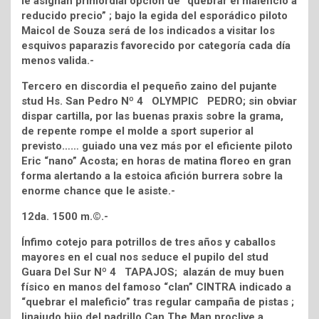
le asignan primordial opción de “quebrar el maleficio a
reducido precio” ; bajo la egida del esporádico piloto
Maicol de Souza será de los indicados a visitar los
esquivos paparazis favorecido por categoría cada día
menos valida.-
Tercero en discordia el pequeño zaino del pujante
stud Hs. San Pedro Nº 4 OLYMPIC PEDRO; sin obviar
dispar cartilla, por las buenas praxis sobre la grama,
de repente rompe el molde a sport superior al
previsto…… guiado una vez más por el eficiente piloto
Eric “nano” Acosta; en horas de matina floreo en gran
forma alertando a la estoica afición burrera sobre la
enorme chance que le asiste.-
12da. 1500 m.©.-
Ínfimo cotejo para potrillos de tres años y caballos
mayores en el cual nos seduce el pupilo del stud
Guara Del Sur Nº 4 TAPAJOS; alazán de muy buen
físico en manos del famoso “clan” CINTRA indicado a
“quebrar el maleficio” tras regular campaña de pistas ;
linajudo hijo del padrillo Can The Man proclive a