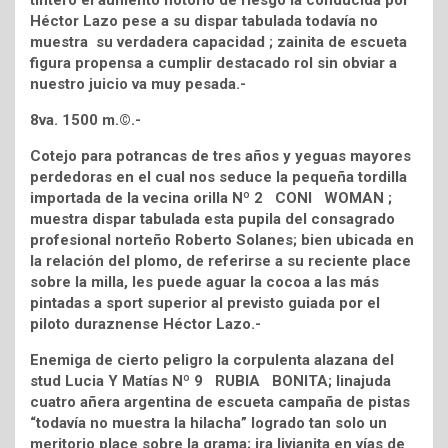
tintero el aumento notorio de riesgo la conducida por
Héctor Lazo pese a su dispar tabulada todavía no
muestra su verdadera capacidad ; zainita de escueta
figura propensa a cumplir destacado rol sin obviar a
nuestro juicio va muy pesada.-
8va. 1500 m.©.-
Cotejo para potrancas de tres años y yeguas mayores
perdedoras en el cual nos seduce la pequeña tordilla
importada de la vecina orilla Nº 2 CONI WOMAN ;
muestra dispar tabulada esta pupila del consagrado
profesional norteño Roberto Solanes; bien ubicada en
la relación del plomo, de referirse a su reciente place
sobre la milla, les puede aguar la cocoa a las más
pintadas a sport superior al previsto guiada por el
piloto duraznense Héctor Lazo.-
Enemiga de cierto peligro la corpulenta alazana del
stud Lucia Y Matías Nº 9 RUBIA BONITA; linajuda
cuatro añera argentina de escueta campaña de pistas
“todavía no muestra la hilacha” logrado tan solo un
meritorio place sobre la grama; ira livianita en vías de