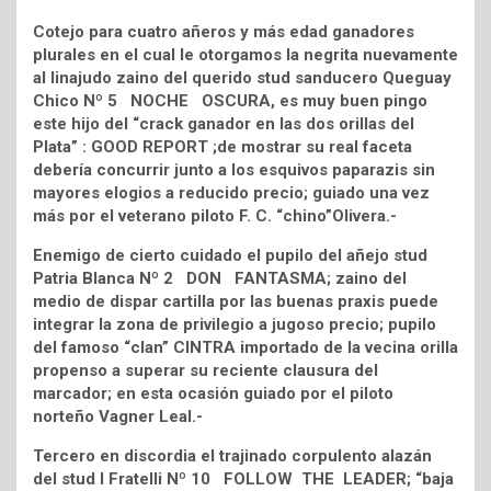
Cotejo para cuatro añeros y más edad ganadores
plurales en el cual le otorgamos la negrita nuevamente
al linajudo zaino del querido stud sanducero Queguay
Chico Nº 5 NOCHE OSCURA, es muy buen pingo
este hijo del “crack ganador en las dos orillas del
Plata” : GOOD REPORT ;de mostrar su real faceta
debería concurrir junto a los esquivos paparazis sin
mayores elogios a reducido precio; guiado una vez
más por el veterano piloto F. C. “chino”Olivera.-
Enemigo de cierto cuidado el pupilo del añejo stud
Patria Blanca Nº 2 DON FANTASMA; zaino del
medio de dispar cartilla por las buenas praxis puede
integrar la zona de privilegio a jugoso precio; pupilo
del famoso “clan” CINTRA importado de la vecina orilla
propenso a superar su reciente clausura del
marcador; en esta ocasión guiado por el piloto
norteño Vagner Leal.-
Tercero en discordia el trajinado corpulento alazán
del stud I Fratelli Nº 10 FOLLOW THE LEADER; “baja