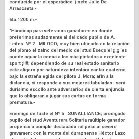
conducida por el esporádico jinete Julio De
Arrascaeta.-
6ta.1200 m.-
“Hándicap para veteranos ganadores en donde
preferimos audazmente al delicado pupilo de A.
Leites Nº 2 MILOCO; muy bien ubicado en la relación
del plomo el zaino del medio del stud Esequiel ¡¡¡¡¡ les
puede aguar la cocoa a los más pintados a excelente
sport ¡!!!!; dependiendo de su real estado sanitario
este aligero por naturaleza intentará cantar cuaterno
bajo la extraña egida del piloto J. Mora; afín a la
distancia, si responde a sus mejores tabuladas : será
durísimo escollo ante adversarios de cierta enjundia
que lo obligaran a jugar sus cartas en forma
prematura.-
Enemigo de fuste el Nº 5 SUNALLIANCE; prodigado
pupilo del stud Aventurera Solitaria múltiple ganador
propenso a cumplir destacado rol pese al severo
gravamen; con la monta del duraznense Héctor Lazo