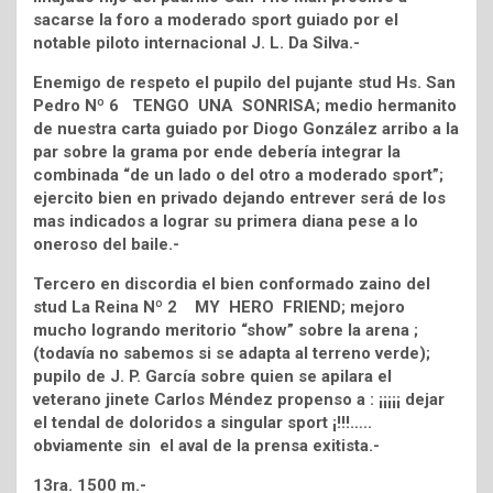
sacarse la foro a moderado sport guiado por el
notable piloto internacional J. L. Da Silva.-
Enemigo de respeto el pupilo del pujante stud Hs. San
Pedro Nº 6 TENGO UNA SONRISA; medio hermanito
de nuestra carta guiado por Diogo González arribo a la
par sobre la grama por ende debería integrar la
combinada “de un lado o del otro a moderado sport”;
ejercito bien en privado dejando entrever será de los
mas indicados a lograr su primera diana pese a lo
oneroso del baile.-
Tercero en discordia el bien conformado zaino del
stud La Reina Nº 2 MY HERO FRIEND; mejoro
mucho logrando meritorio “show” sobre la arena ;
(todavía no sabemos si se adapta al terreno verde);
pupilo de J. P. García sobre quien se apilara el
veterano jinete Carlos Méndez propenso a : ¡¡¡¡¡ dejar
el tendal de doloridos a singular sport ¡!!!…..
obviamente sin el aval de la prensa exitista.-
13ra. 1500 m.-