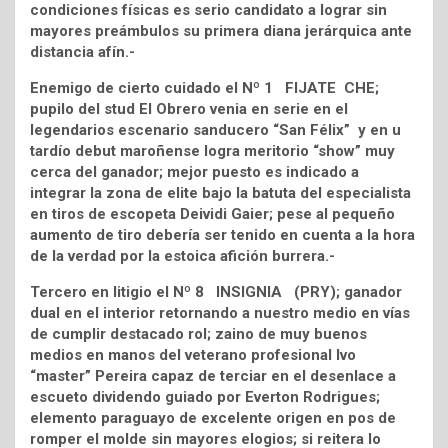
condiciones físicas es serio candidato a lograr sin
mayores preámbulos su primera diana jerárquica ante
distancia afín.-
Enemigo de cierto cuidado el Nº 1 FIJATE CHE;
pupilo del stud El Obrero venia en serie en el
legendarios escenario sanducero “San Félix” y en u
tardío debut maroñense logra meritorio “show” muy
cerca del ganador; mejor puesto es indicado a
integrar la zona de elite bajo la batuta del especialista
en tiros de escopeta Deividi Gaier; pese al pequeño
aumento de tiro debería ser tenido en cuenta a la hora
de la verdad por la estoica afición burrera.-
Tercero en litigio el Nº 8 INSIGNIA (PRY); ganador
dual en el interior retornando a nuestro medio en vías
de cumplir destacado rol; zaino de muy buenos
medios en manos del veterano profesional Ivo
“master” Pereira capaz de terciar en el desenlace a
escueto dividendo guiado por Everton Rodrigues;
elemento paraguayo de excelente origen en pos de
romper el molde sin mayores elogios; si reitera lo