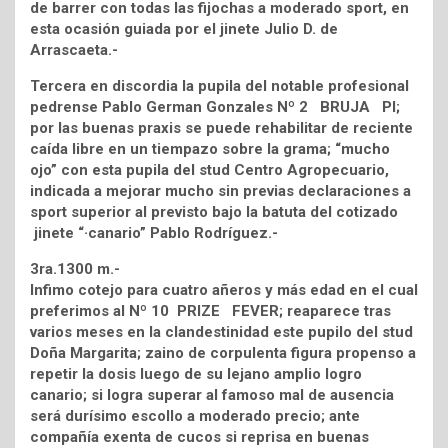
de barrer con todas las fijochas a moderado sport, en
esta ocasión guiada por el jinete Julio D. de
Arrascaeta.-
Tercera en discordia la pupila del notable profesional
pedrense Pablo German Gonzales Nº 2 BRUJA PI;
por las buenas praxis se puede rehabilitar de reciente
caída libre en un tiempazo sobre la grama; “mucho
ojo” con esta pupila del stud Centro Agropecuario,
indicada a mejorar mucho sin previas declaraciones a
sport superior al previsto bajo la batuta del cotizado
jinete “·canario” Pablo Rodríguez.-
3ra.1300 m.-
Infimo cotejo para cuatro añeros y más edad en el cual
preferimos al Nº 10 PRIZE FEVER; reaparece tras
varios meses en la clandestinidad este pupilo del stud
Doña Margarita; zaino de corpulenta figura propenso a
repetir la dosis luego de su lejano amplio logro
canario; si logra superar al famoso mal de ausencia
será durísimo escollo a moderado precio; ante
compañía exenta de cucos si reprisa en buenas