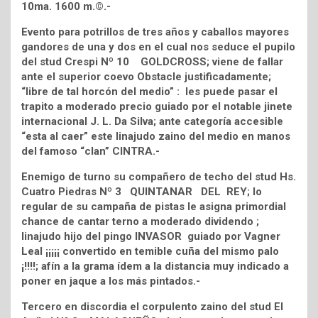
10ma. 1600 m.©.-
Evento para potrillos de tres años y caballos mayores
gandores de una y dos en el cual nos seduce el pupilo
del stud Crespi Nº 10 GOLDCROSS; viene de fallar
ante el superior coevo Obstacle justificadamente;
“libre de tal horcón del medio” : les puede pasar el
trapito a moderado precio guiado por el notable jinete
internacional J. L. Da Silva; ante categoría accesible
“esta al caer” este linajudo zaino del medio en manos
del famoso “clan” CINTRA.-
Enemigo de turno su compañero de techo del stud Hs.
Cuatro Piedras Nº 3 QUINTANAR DEL REY; lo
regular de su campaña de pistas le asigna primordial
chance de cantar terno a moderado dividendo ;
linajudo hijo del pingo INVASOR guiado por Vagner
Leal ¡¡¡¡¡ convertido en temible cuña del mismo palo
¡!!!!; afín a la grama ídem a la distancia muy indicado a
poner en jaque a los más pintados.-
Tercero en discordia el corpulento zaino del stud El