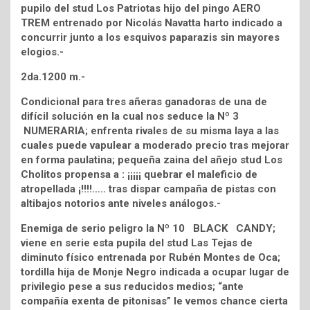
pupilo del stud Los Patriotas hijo del pingo AERO
TREM entrenado por Nicolás Navatta harto indicado a
concurrir junto a los esquivos paparazis sin mayores
elogios.-
2da.1200 m.-
Condicional para tres añeras ganadoras de una de
difícil solución en la cual nos seduce la Nº 3
NUMERARIA; enfrenta rivales de su misma laya a las
cuales puede vapulear a moderado precio tras mejorar
en forma paulatina; pequeña zaina del añejo stud Los
Cholitos propensa a : ¡¡¡¡¡ quebrar el maleficio de
atropellada ¡!!!!….. tras dispar campaña de pistas con
altibajos notorios ante niveles análogos.-
Enemiga de serio peligro la Nº 10 BLACK CANDY;
viene en serie esta pupila del stud Las Tejas de
diminuto físico entrenada por Rubén Montes de Oca;
tordilla hija de Monje Negro indicada a ocupar lugar de
privilegio pese a sus reducidos medios; “ante
compañía exenta de pitonisas” le vemos chance cierta