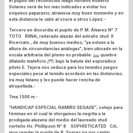
el pupilo del reconocido mago norteño Roberto
Solanes será de los mas indicados a visitar los
esquivos paparazis; atraviesa muy buen momento y en
esta distancia le salió al cruce a otros López.-
Tercero en discordia el pupilo de P. M. Álvarez Nº 7
TOTO RIINA; reiterado alazán del extraño stud ll
Ricercato , de muy buenos medios, “ya estuvo a la
altura de circunstancias análogas”; bien ubicado en la
escala arbitraria del plomo es probable: ¡¡¡¡¡ quiebre
dilatado maleficio ¡!!!!; bajo la batuta del esporádico
piloto E. Tejera nos seduce para los temidos juegos
especiales pese al temido acordeón en las distancias;
ira muy liviano y les puede hacer roncha de
atropellada.-
7ma.1500 m.-
“HANDICAP ESPECIAL RAMIRO SEGADE”; cotejo para
féminas en el cual le otorgamos la negrita a la
prodigada alazana del medio del laureado stud
norteño Hs. Phillipson Nº 8 SOPHISTICATED CA;
muy regular la pupila de R. Soares ira por cantar