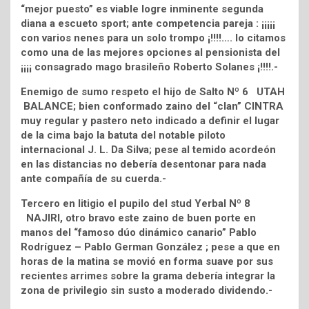
“mejor puesto” es viable logre inminente segunda
diana a escueto sport; ante competencia pareja : ¡¡¡¡¡
con varios nenes para un solo trompo ¡!!!!…. lo citamos
como una de las mejores opciones al pensionista del
¡¡¡¡ consagrado mago brasileño Roberto Solanes ¡!!!!.-
Enemigo de sumo respeto el hijo de Salto Nº 6 UTAH
BALANCE; bien conformado zaino del “clan” CINTRA
muy regular y pastero neto indicado a definir el lugar
de la cima bajo la batuta del notable piloto
internacional J. L. Da Silva; pese al temido acordeón
en las distancias no debería desentonar para nada
ante compañía de su cuerda.-
Tercero en litigio el pupilo del stud Yerbal Nº 8
NAJIRI, otro bravo este zaino de buen porte en
manos del “famoso dúo dinámico canario” Pablo
Rodríguez – Pablo German González ; pese a que en
horas de la matina se movió en forma suave por sus
recientes arrimes sobre la grama debería integrar la
zona de privilegio sin susto a moderado dividendo.-