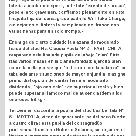
lotería a moderado sport ; ante lote “exento de brujas”,
pese al alto gravamen, confiamos plenamente en esta
linajuda hija del consagrado padrillo Will Take Charge;
sin dejar en el tintero lo complicado del trance con
varias nenas para un solo trompo.-
Enemiga de cierto cuidado la alazana de moderado
físico del stud Hs. Claudia Paola Nº 2 FABI CHITA;
reaparece esta linajuda pupila del añejo “clan” Piriz
tras varios meses en la clandestinidad; ejercito bien
sobre la milla y pese que “le tiraron con la balanza” su
tabulada ante situaciones de mayor enjundia le asigna
primordial opción de cantar terno a moderado
dividendo ; “ojo con esta” : es superior al resto y bien
puede superar al famoso mal de ausencia ídem a los
onerosos 63 kg.-
Tercera en discordia la pupila del stud Las De Tala Nº
5 MOTTOLA; viene de ganar ante las del sexo fuerte
a cuatro cifras esta pupila del consagrad0o
profesional brasileño Roberto Solanes; sin dejar en el