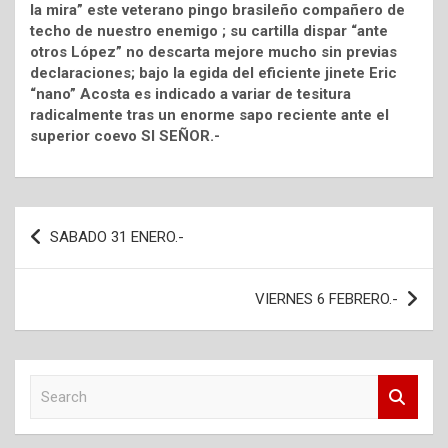
la mira” este veterano pingo brasileño compañero de
techo de nuestro enemigo ; su cartilla dispar “ante
otros López” no descarta mejore mucho sin previas
declaraciones; bajo la egida del eficiente jinete Eric
“nano” Acosta es indicado a variar de tesitura
radicalmente tras un enorme sapo reciente ante el
superior coevo SI SEÑOR.-
Navegación
SABADO 31 ENERO.-
de
entradas
VIERNES 6 FEBRERO.-
S
e
a