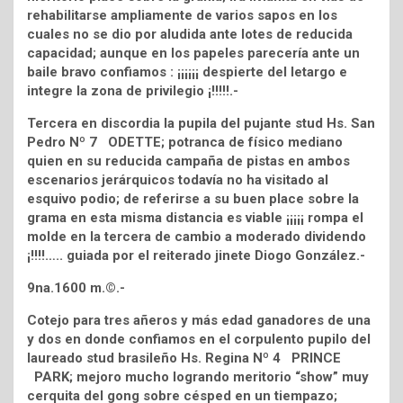
rehabilitarse ampliamente de varios sapos en los
cuales no se dio por aludida ante lotes de reducida
capacidad; aunque en los papeles parecería ante un
baile bravo confiamos : ¡¡¡¡¡¡ despierte del letargo e
integre la zona de privilegio ¡!!!!!.-
Tercera en discordia la pupila del pujante stud Hs. San
Pedro Nº 7 ODETTE; potranca de físico mediano
quien en su reducida campaña de pistas en ambos
escenarios jerárquicos todavía no ha visitado al
esquivo podio; de referirse a su buen place sobre la
grama en esta misma distancia es viable ¡¡¡¡¡ rompa el
molde en la tercera de cambio a moderado dividendo
¡!!!!….. guiada por el reiterado jinete Diogo González.-
9na.1600 m.©.-
Cotejo para tres añeros y más edad ganadores de una
y dos en donde confiamos en el corpulento pupilo del
laureado stud brasileño Hs. Regina Nº 4 PRINCE
PARK; mejoro mucho logrando meritorio “show” muy
cerquita del gong sobre césped en un tiempazo;