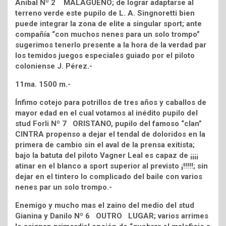
Aníbal Nº 2 MALAGUEÑO; de lograr adaptarse al
terreno verde este pupilo de L. A. Singnoretti bien
puede integrar la zona de elite a singular sport; ante
compañía “con muchos nenes para un solo trompo”
sugerimos tenerlo presente a la hora de la verdad par
los temidos juegos especiales guiado por el piloto
coloniense J. Pérez.-
11ma. 1500 m.-
Ínfimo cotejo para potrillos de tres años y caballos de
mayor edad en el cual votamos al inédito pupilo del
stud Forli Nº 7 ORISTANO, pupilo del famoso “clan”
CINTRA propenso a dejar el tendal de doloridos en la
primera de cambio sin el aval de la prensa exitista;
bajo la batuta del piloto Vagner Leal es capaz de ¡¡¡¡
atinar en el blanco a sport superior al previsto ¡!!!!!; sin
dejar en el tintero lo complicado del baile con varios
nenes par un solo trompo.-
Enemigo y mucho mas el zaino del medio del stud
Gianina y Danilo Nº 6 OUTRO LUGAR; varios arrimes