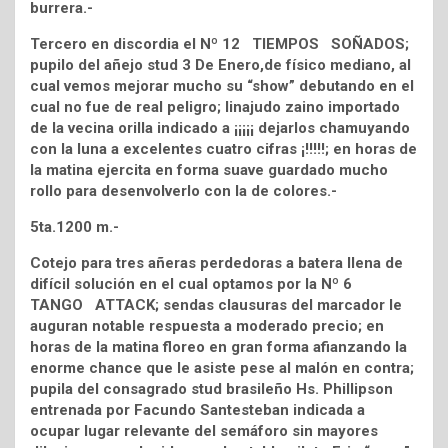
burrera.-
Tercero en discordia el Nº 12 TIEMPOS SOÑADOS;
pupilo del añejo stud 3 De Enero,de físico mediano, al
cual vemos mejorar mucho su “show” debutando en el
cual no fue de real peligro; linajudo zaino importado
de la vecina orilla indicado a ¡¡¡¡¡ dejarlos chamuyando
con la luna a excelentes cuatro cifras ¡!!!!!; en horas de
la matina ejercita en forma suave guardado mucho
rollo para desenvolverlo con la de colores.-
5ta.1200 m.-
Cotejo para tres añeras perdedoras a batera llena de
difícil solución en el cual optamos por la Nº 6
TANGO ATTACK; sendas clausuras del marcador le
auguran notable respuesta a moderado precio; en
horas de la matina floreo en gran forma afianzando la
enorme chance que le asiste pese al malón en contra;
pupila del consagrado stud brasileño Hs. Phillipson
entrenada por Facundo Santesteban indicada a
ocupar lugar relevante del semáforo sin mayores