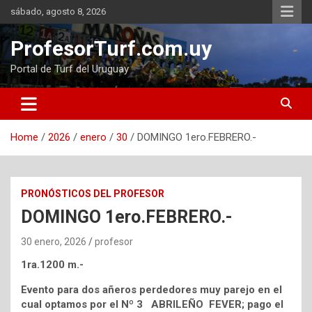
Skip
sábado, agosto 8, 2026
to
content
ProfesorTurf.com.uy
Portal de Turf del Uruguay
Home
2026
enero
30
DOMINGO 1ero.FEBRERO.-
PRONÓSTICOS DEL PROFESOR
DOMINGO 1ero.FEBRERO.-
30 enero, 2026
profesor
1ra.1200 m.-
Evento para dos añeros perdedores muy parejo en el
cual optamos por el Nº 3 ABRILEÑO FEVER; pago el