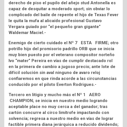
derecho de piso el pupilo del añejo stud Antonella es
capaz de desquitar a moderado sport; sin obviar lo
complicado del baile de repente el hijo de Texas Fever
le quita la mufa al alicaído profesional Gustavo
Vergara guiado por “el pequeño gran gigante”
Waldemar Maciel.-
Enemigo de cierto cuidado el Nº 7 ESTA FIRME; otro
potrillo hijo del promisorio padrillo ORB que se inicia
muy bien puesto por el veterano compositor norteño
Ivo “mater” Pereira en vías de cumplir destacado rol
en la primera de cambio a jugoso precio; ante lote de
difícil solución sin aval ninguno de avaro reloj
confiaremos en que rinda acorde a las circunstancias
conducido por el piloto Everton Rodrigues.-
Tercero en litigio y mucho más el Nº 1 AERO
CHAMPION; se inicia en nuestro medio logrando
aceptable place no muy cerca a del ganador; tras
cartón concurre al circo limítrofe impactando con
solvencia; regresa a nuestro medio en vías de lograr
factible primera diana jerárquica a reducido dividendo;