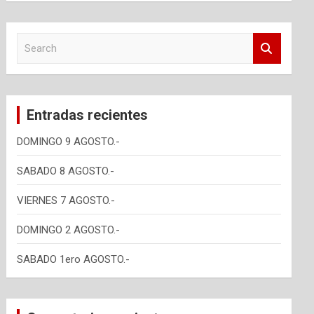
S
e
a
r
c
Entradas recientes
h
DOMINGO 9 AGOSTO.-
SABADO 8 AGOSTO.-
VIERNES 7 AGOSTO.-
DOMINGO 2 AGOSTO.-
SABADO 1ero AGOSTO.-