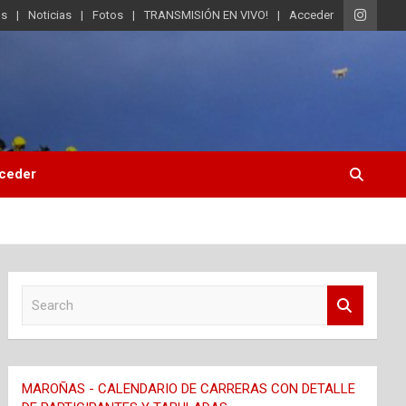
os
Noticias
Fotos
TRANSMISIÓN EN VIVO!
Acceder
ceder
S
e
a
r
c
MAROÑAS - CALENDARIO DE CARRERAS CON DETALLE
h