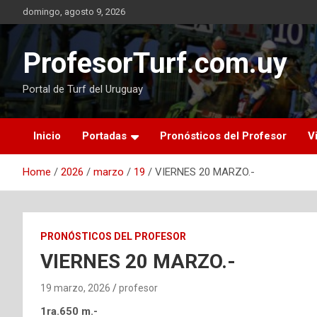
Skip
domingo, agosto 9, 2026
to
content
ProfesorTurf.com.uy
Portal de Turf del Uruguay
Inicio
Portadas
Pronósticos del Profesor
V
Home
2026
marzo
19
VIERNES 20 MARZO.-
PRONÓSTICOS DEL PROFESOR
VIERNES 20 MARZO.-
19 marzo, 2026
profesor
1ra.650 m.-