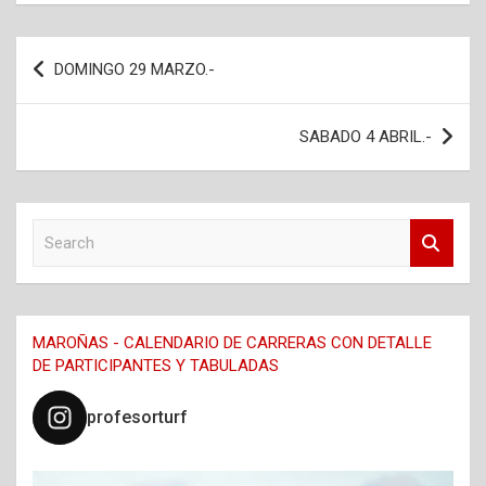
Navegación
DOMINGO 29 MARZO.-
de
entradas
SABADO 4 ABRIL.-
S
e
a
r
c
MAROÑAS - CALENDARIO DE CARRERAS CON DETALLE
h
DE PARTICIPANTES Y TABULADAS
profesorturf