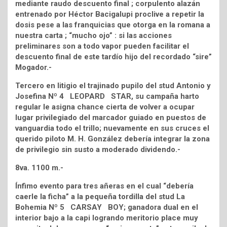
mediante raudo descuento final ; corpulento alazán
entrenado por Héctor Bacigalupi proclive a repetir la
dosis pese a las franquicias que otorga en la romana a
nuestra carta ; “mucho ojo” : si las acciones
preliminares son a todo vapor pueden facilitar el
descuento final de este tardío hijo del recordado “sire”
Mogador.-
Tercero en litigio el trajinado pupilo del stud Antonio y
Josefina Nº 4 LEOPARD STAR, su campaña harto
regular le asigna chance cierta de volver a ocupar
lugar privilegiado del marcador guiado en puestos de
vanguardia todo el trillo; nuevamente en sus cruces el
querido piloto M. H. González debería integrar la zona
de privilegio sin susto a moderado dividendo.-
8va. 1100 m.-
Ínfimo evento para tres añeras en el cual “debería
caerle la ficha” a la pequeña tordilla del stud La
Bohemia Nº 5 CARSAY BOY; ganadora dual en el
interior bajo a la capi logrando meritorio place muy