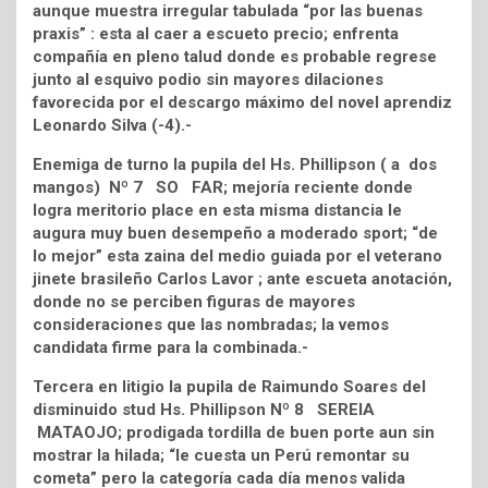
aunque muestra irregular tabulada “por las buenas
praxis” : esta al caer a escueto precio; enfrenta
compañía en pleno talud donde es probable regrese
junto al esquivo podio sin mayores dilaciones
favorecida por el descargo máximo del novel aprendiz
Leonardo Silva (-4).-
Enemiga de turno la pupila del Hs. Phillipson ( a dos
mangos) Nº 7 SO FAR; mejoría reciente donde
logra meritorio place en esta misma distancia le
augura muy buen desempeño a moderado sport; “de
lo mejor” esta zaina del medio guiada por el veterano
jinete brasileño Carlos Lavor ; ante escueta anotación,
donde no se perciben figuras de mayores
consideraciones que las nombradas; la vemos
candidata firme para la combinada.-
Tercera en litigio la pupila de Raimundo Soares del
disminuido stud Hs. Phillipson Nº 8 SEREIA
MATAOJO; prodigada tordilla de buen porte aun sin
mostrar la hilada; “le cuesta un Perú remontar su
cometa” pero la categoría cada día menos valida