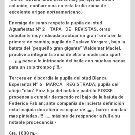
solución, confiaremos en esta tardía zaina de
excelente origen norteamericano.-
Enemiga de sumo respeto la pupila del stud
Aguafiestas Nº 2 TAPA DE REVISTAS, otras
debutante muy indicada a actuar en gran forma en la
primera de cambio; pupila de Gustavo Vergara , bajo la
batuta del “pequeño gran gigante” Waldemar Maciel,
proclive a integrar la zona de elite a moderado sport
…. ¡¡¡¡¡ pese a lo intrincado del baile con muchas nenas
para un solo trompo ¡!!!!.-
Tercera en discordia la pupila del stud Blanca
Esperanza Nº 6 MARCA REGISTRADA; pupila del
añejo “clan” Piriz hija del notable padrillo POSSE
propensa a cumplir destacado rol bajo de la batuta de
Federico Fabián; ante compañía de incierta definición
esta linajuda dos añera es capaz de ¡¡¡¡¡¡ barrer con las
mas pintadas ¡!!! ….. máxime de responder a full a su
notable procedencia.-
6ta. 1000 m.-