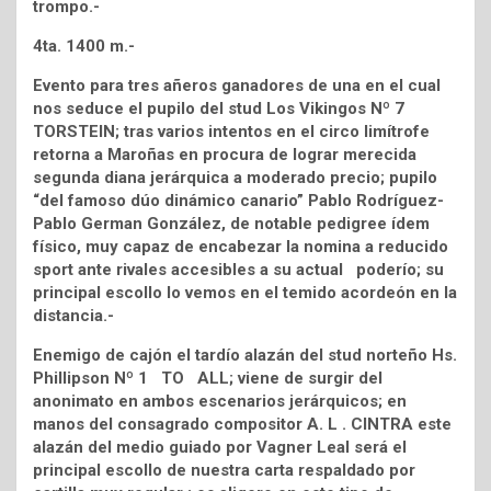
trompo.-
4ta. 1400 m.-
Evento para tres añeros ganadores de una en el cual
nos seduce el pupilo del stud Los Vikingos Nº 7
TORSTEIN; tras varios intentos en el circo limítrofe
retorna a Maroñas en procura de lograr merecida
segunda diana jerárquica a moderado precio; pupilo
“del famoso dúo dinámico canario” Pablo Rodríguez-
Pablo German González, de notable pedigree ídem
físico, muy capaz de encabezar la nomina a reducido
sport ante rivales accesibles a su actual poderío; su
principal escollo lo vemos en el temido acordeón en la
distancia.-
Enemigo de cajón el tardío alazán del stud norteño Hs.
Phillipson Nº 1 TO ALL; viene de surgir del
anonimato en ambos escenarios jerárquicos; en
manos del consagrado compositor A. L . CINTRA este
alazán del medio guiado por Vagner Leal será el
principal escollo de nuestra carta respaldado por