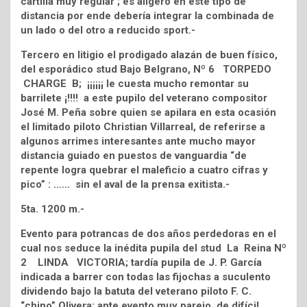
cartilla muy regular ; es aligero en este tipo de
distancia por ende debería integrar la combinada de
un lado o del otro a reducido sport.-
Tercero en litigio el prodigado alazán de buen físico,
del esporádico stud Bajo Belgrano, Nº 6 TORPEDO
CHARGE B; ¡¡¡¡¡¡ le cuesta mucho remontar su
barrilete ¡!!!! a este pupilo del veterano compositor
José M. Peña sobre quien se apilara en esta ocasión
el limitado piloto Christian Villarreal, de referirse a
algunos arrimes interesantes ante mucho mayor
distancia guiado en puestos de vanguardia “de
repente logra quebrar el maleficio a cuatro cifras y
pico” : …… sin el aval de la prensa exitista.-
5ta. 1200 m.-
Evento para potrancas de dos años perdedoras en el
cual nos seduce la inédita pupila del stud La Reina Nº
2 LINDA VICTORIA; tardía pupila de J. P. García
indicada a barrer con todas las fijochas a suculento
dividendo bajo la batuta del veterano piloto F. C.
“chino” Olivera; ante evento muy parejo, de difícil