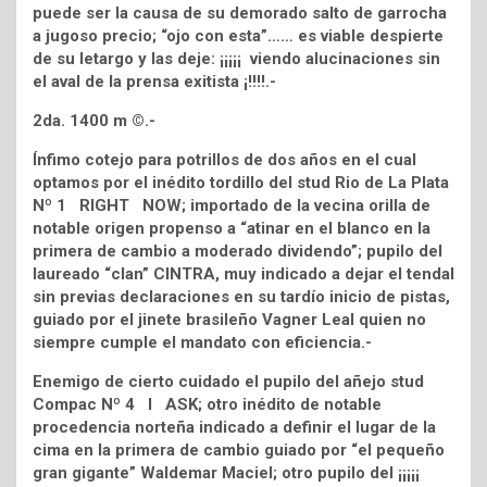
puede ser la causa de su demorado salto de garrocha
a jugoso precio; “ojo con esta”…… es viable despierte
de su letargo y las deje: ¡¡¡¡¡ viendo alucinaciones sin
el aval de la prensa exitista ¡!!!!.-
2da. 1400 m ©.-
Ínfimo cotejo para potrillos de dos años en el cual
optamos por el inédito tordillo del stud Rio de La Plata
Nº 1 RIGHT NOW; importado de la vecina orilla de
notable origen propenso a “atinar en el blanco en la
primera de cambio a moderado dividendo”; pupilo del
laureado “clan” CINTRA, muy indicado a dejar el tendal
sin previas declaraciones en su tardío inicio de pistas,
guiado por el jinete brasileño Vagner Leal quien no
siempre cumple el mandato con eficiencia.-
Enemigo de cierto cuidado el pupilo del añejo stud
Compac Nº 4 I ASK; otro inédito de notable
procedencia norteña indicado a definir el lugar de la
cima en la primera de cambio guiado por “el pequeño
gran gigante” Waldemar Maciel; otro pupilo del ¡¡¡¡¡