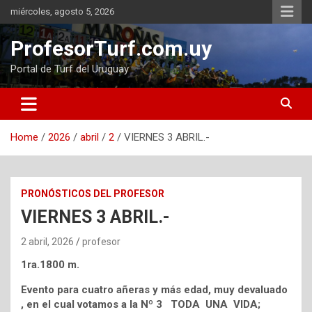
Skip
miércoles, agosto 5, 2026
to
content
ProfesorTurf.com.uy
Portal de Turf del Uruguay
Home
2026
abril
2
VIERNES 3 ABRIL.-
PRONÓSTICOS DEL PROFESOR
VIERNES 3 ABRIL.-
2 abril, 2026
profesor
1ra.1800 m.
Evento para cuatro añeras y más edad, muy devaluado
, en el cual votamos a la Nº 3 TODA UNA VIDA;