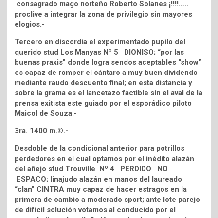
consagrado mago norteño Roberto Solanes ¡!!!!…..
proclive a integrar la zona de privilegio sin mayores
elogios.-
Tercero en discordia el experimentado pupilo del
querido stud Los Manyas Nº 5 DIONISO; “por las
buenas praxis” donde logra sendos aceptables “show”
es capaz de romper el cántaro a muy buen dividendo
mediante raudo descuento final; en esta distancia y
sobre la grama es el lancetazo factible sin el aval de la
prensa exitista este guiado por el esporádico piloto
Maicol de Souza.-
3ra. 1400 m.©.-
Desdoble de la condicional anterior para potrillos
perdedores en el cual optamos por el inédito alazán
del añejo stud Trouville Nº 4 PERDIDO NO
ESPACO; linajudo alazán en manos del laureado
“clan” CINTRA muy capaz de hacer estragos en la
primera de cambio a moderado sport; ante lote parejo
de difícil solución votamos al conducido por el