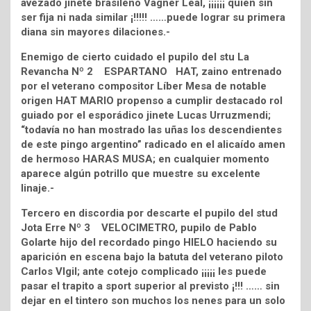
avezado jinete brasileño Vagner Leal, ¡¡¡¡¡¡ quien sin
ser fija ni nada similar ¡!!!!! ……puede lograr su primera
diana sin mayores dilaciones.-
Enemigo de cierto cuidado el pupilo del stu La
Revancha Nº 2 ESPARTANO HAT, zaino entrenado
por el veterano compositor Líber Mesa de notable
origen HAT MARIO propenso a cumplir destacado rol
guiado por el esporádico jinete Lucas Urruzmendi;
“todavía no han mostrado las uñas los descendientes
de este pingo argentino” radicado en el alicaído amen
de hermoso HARAS MUSA; en cualquier momento
aparece algún potrillo que muestre su excelente
linaje.-
Tercero en discordia por descarte el pupilo del stud
Jota Erre Nº 3 VELOCIMETRO, pupilo de Pablo
Golarte hijo del recordado pingo HIELO haciendo su
aparición en escena bajo la batuta del veterano piloto
Carlos VIgil; ante cotejo complicado ¡¡¡¡¡ les puede
pasar el trapito a sport superior al previsto ¡!!! …… sin
dejar en el tintero son muchos los nenes para un solo