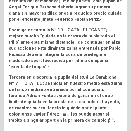
cerquita del campanazo; “mejor puesta” esta pupila de
Ángel Enrique Barbosa debería lograr su primera
diana sin mayores dilaciones a reducido precio guiada
por el eficiente jinete Federico Fabián Piriz.-
Enemiga de turno la Nº 10 GATA ELEGANTE;
mejoro mucho “guiada en la cresta de la ola todo el
trillo” ante esta misma distancia ; de continuar en alza
sus acciones esta diminuta zaina entrenada por Pablo
Picasso debería integrar la zona de privilegio a
moderado sport favorecida por ínfima compañía
“exenta de brujas”.-
Tercera en discordia la pupila del stud La Cambicha
Nº 7 TOTA LC; se inicia en nuestro medio esta zaina
de físico mediano entrenada por el compositor
foráneo Adrián Fontes ; viene de ganar en el circo
limítrofe guiada en la cresta de la ola todo el trayecto;
de mostrar su real faceta la guiada por el piloto
coloniense Javier Pérez : ¡¡¡¡¡ les puede pasar el
trapito a singular sport en la primera de cambio ¡!!!!.-