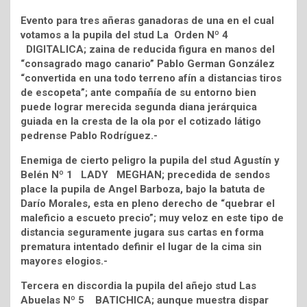
Evento para tres añeras ganadoras de una en el cual
votamos a la pupila del stud La Orden Nº 4
DIGITALICA; zaina de reducida figura en manos del
“consagrado mago canario” Pablo German González
“convertida en una todo terreno afín a distancias tiros
de escopeta”; ante compañía de su entorno bien
puede lograr merecida segunda diana jerárquica
guiada en la cresta de la ola por el cotizado látigo
pedrense Pablo Rodríguez.-
Enemiga de cierto peligro la pupila del stud Agustín y
Belén Nº 1 LADY MEGHAN; precedida de sendos
place la pupila de Angel Barboza, bajo la batuta de
Darío Morales, esta en pleno derecho de “quebrar el
maleficio a escueto precio”; muy veloz en este tipo de
distancia seguramente jugara sus cartas en forma
prematura intentado definir el lugar de la cima sin
mayores elogios.-
Tercera en discordia la pupila del añejo stud Las
Abuelas Nº 5 BATICHICA; aunque muestra dispar