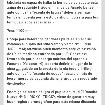
tabulada es capaz de hallar la horma de su zapato esta
zaina de reducido físico en manos de Amado Leites ;
ante compañía “exenta de brujas” debería ser muy
tenida en cuenta por la estoica afición burrera para los
temidos juegos especiales.-
7ma. 1100 m.-
Cotejo para veteranos gandores plurales en el cual
votamos al pupilo del stud Vamo y Vamo Nº 1 MAI
DIRE MAI; atraviesa buen momento este veloz zaino
de físico mediano entrenado por J. P. González;
favorecido por el descargo máximo del aprendiz
Facundo D’albora( -4) debería definir el lugar de la
cima ¡¡¡¡¡ guiado en la cresta de la ola todo el trillo ¡!!!!;
ante compañía “exenta de cucos” : esta a un tris de
lograr merecida segunda diana jerárquica a moderado
dividendo.-
Enemigo de cierto peligro el pupilo del stud El Rancho
Nuevo Nº 3 RICKY TRICKY; viene de ganar en muy
buen registro cronografico para esta misma distancia