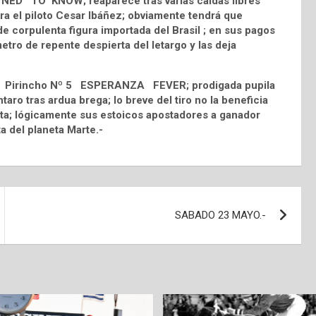
 9 NED TO KNOW; reaparece tras varias caídas libres
ara el piloto Cesar Ibáñez; obviamente tendrá que
e corpulenta figura importada del Brasil ; en sus pagos
etro de repente despierta del letargo y las deja
uelo Pirincho Nº 5 ESPERANZA FEVER; prodigada pupila
ro tras ardua brega; lo breve del tiro no la beneficia
ita; lógicamente sus estoicos apostadores a ganador
ita del planeta Marte.-
SABADO 23 MAYO.-