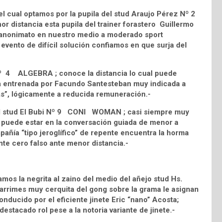
el cual optamos por la pupila del stud Araujo Pérez Nº 2
distancia esta pupila del trainer forastero Guillermo
 anonimato en nuestro medio a moderado sport
 evento de difícil solución confiamos en que surja del
Nº 4 ALGEBRA ; conoce la distancia lo cual puede
lla entrenada por Facundo Santesteban muy indicada a
ujas”, lógicamente a reducida remuneración.-
 del stud El Bubi Nº 9 CONI WOMAN ; casi siempre muy
 puede estar en la conversación guiada de menor a
añía “tipo jeroglífico” de repente encuentra la horma
ente cero falso ante menor distancia.-
mos la negrita al zaino del medio del añejo stud Hs.
imes muy cerquita del gong sobre la grama le asignan
nducido por el eficiente jinete Eric “nano” Acosta;
stacado rol pese a la notoria variante de jinete.-