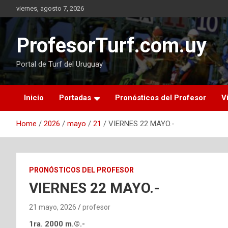
Skip
viernes, agosto 7, 2026
to
content
ProfesorTurf.com.uy
Portal de Turf del Uruguay
Inicio
Portadas
Pronósticos del Profesor
V
Home
2026
mayo
21
VIERNES 22 MAYO.-
PRONÓSTICOS DEL PROFESOR
VIERNES 22 MAYO.-
21 mayo, 2026
profesor
1ra. 2000 m.©.-