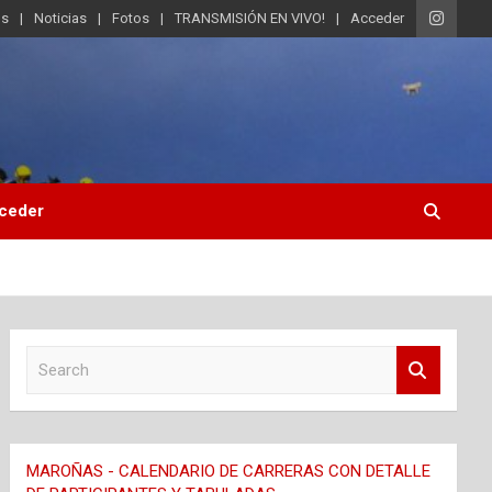
os
Noticias
Fotos
TRANSMISIÓN EN VIVO!
Acceder
ceder
S
e
a
r
c
MAROÑAS - CALENDARIO DE CARRERAS CON DETALLE
h