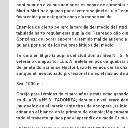
continuar en alza sus acciones es capaz de aumentar s
Martin Martínez guiada por el veterano jinete Luis “ ca
favorecida por categoría cada día menos valida.-
Enemiga de cierto peligro la tordilla del medio del s
tabulada harto regular esta pupila del “laureado dúo 
González; de lograr superar al temido mal de ausencia l
guiada por uno de los mejores látigos del medio.-
Tercera en litigio la pupila del stud Somos Idea Nº
veterano compositor Luis A. Belela en pos de quebrar d
del jinete duraznense Héctor Lazo le vemos cierta chance
aunque el mencionado profesional no es el mismo de ant
8va. 1000 m.-
Cotejo para féminas de cuatro años y más edad ganadora
stud La Villa Nº 8 TABONITA; debuta a nivel jerarquic
,muy veloz en el interior ante tiros de escopeta ,se ini
atinar en el blanco en la primera de cambio; lógicament
todo el trayecto guiada por el aprendiz de moda Cristi