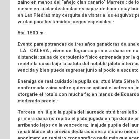
zaino en manos del “añejo clan canario” Marrero ; de l
meses en la clandestinidad es capaz de hacer muy buen
en Las Piedras muy cerquita de visitar a los esquivos p
verdad para los temidos juegos especiales.-
5ta. 1500 m.-
Evento para potrancas de tres años ganadoras de una e
LA CALERA ; viene de lograr su primera diana en nue
distancia; zaina de corpulento físico entrenada por la
repetir la dosis bajo la batuta del notable piloto internac
vencida y bien puede regresar junto al podio a escueto
Enemiga de real cuidado la pupila del stud Mata Siete
conformada zaina sobre quien se apilará el veterano j
otorgarle el rotulo con mucha fe; en manos de Eduardo 
moderado precio.-
Tercera en litigio la pupila del laureado stud brasil
primera diana no repitió el plato jugada en fija donde 
arribando lejos de la vencedora; linajuda pupila del l
rehabilitarse sIn previas declaraciones a mucho menor 
anonimato en registro cronografico nada más que acep