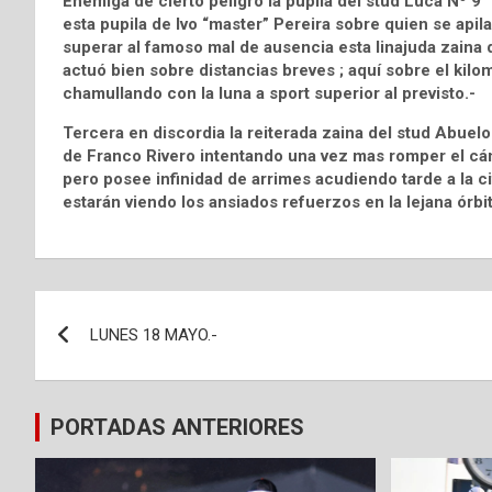
Enemiga de cierto peligro la pupila del stud Luca Nº
esta pupila de Ivo “master” Pereira sobre quien se apil
superar al famoso mal de ausencia esta linajuda zaina d
actuó bien sobre distancias breves ; aquí sobre el kilom
chamullando con la luna a sport superior al previsto.-
Tercera en discordia la reiterada zaina del stud Ab
de Franco Rivero intentando una vez mas romper el cánta
pero posee infinidad de arrimes acudiendo tarde a la c
estarán viendo los ansiados refuerzos en la lejana órb
Navegación
LUNES 18 MAYO.-
de
entradas
PORTADAS ANTERIORES