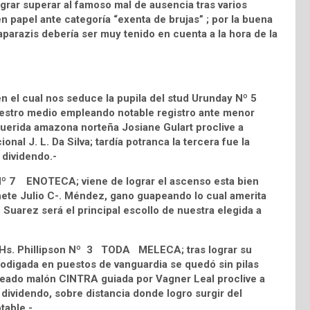
ograr superar al famoso mal de ausencia tras varios
 papel ante categoría “exenta de brujas” ; por la buena
aparazis debería ser muy tenido en cuenta a la hora de la
n el cual nos seduce la pupila del stud Urunday Nº 5
stro medio empleando notable registro ante menor
 querida amazona norteña Josiane Gulart proclive a
ional J. L. Da Silva; tardía potranca la tercera fue la
 dividendo.-
 Nº 7 ENOTECA; viene de lograr el ascenso esta bien
inete Julio C-. Méndez, gano guapeando lo cual amerita
Suarez será el principal escollo de nuestra elegida a
eño Hs. Phillipson Nº 3 TODA MELECA; tras lograr su
prodigada en puestos de vanguardia se quedó sin pilas
aureado malón CINTRA guiada por Vagner Leal proclive a
dividendo, sobre distancia donde logro surgir del
table.-