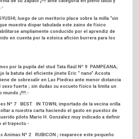
orma de su zapato ¡!!!! ante categoría en pleno talud y
.-
GYUSHI; luego de un meritorio place sobre la milla “sin
ue muestra dispar tabulada este zaino de físico
bilitarse ampliamente conducido por el aprendiz de
ido en cuenta por la estoica afición burrera para los
amos por la pupila del stud Tata Raúl Nº 9 PAMPEANA;
 la batuta del eficiente jinete Eric “ nano” Acosta
viene de sobresalir en Las Piedras ante menor distancia
exo fuerte ; sin dudas su escueto físico la limita un
o mundo ¡!!!!.-
rdes Nº 7 BEST IN TOWN; importado de la vecina orilla
coltar a nuestra carta haciendo el gasto en puestos de
 querido piloto Mario H. González muy indicado a definir
 el trayecto.-
d Las Animas Nº 2 RUBICON ; reaparece este pequeño