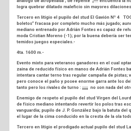
análogo de atropellada ; de repente ¡!!!! encuentra la h
logra quebrar dilatado maleficio sin mayores dilaciones
Tercero en litigio el pupilo del stud El Gavión Nº 4 TO
boletos” fracasa por completo mucho más jugado; aunq
mediano entrenado por Adrián Fontes es capaz de reha
moda Cristian Moreno (-1); por la buena debería ser ten
temidos juegos especiales.-
4ta. 1600 m.-
Evento mixto para veteranos ganadores en el cual opt
zaina de reducido físico en manos de Adrián Fontes bajo
intentara cantar terno tras regular campaña de pistas; 
pero conoce el paño y posee enorme garra ante los del s
tanto pero los rivales de turno : ¡¡¡¡¡ no son nada del otr
Enemigo de respeto el pupilo del stud Virgen del Lou
de físico mediano intentando revertir los polos tras es
vanguardia; pupilo de J. P. González bajo la batuta del
el lugar de la cima conducido en la cresta de la ola todo
Tercero en litigio el prodigado actual pupilo del stu