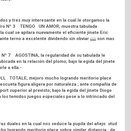
os y tres muy interesante en la cual le otorgamos la
n Pedro Nº 3 TENGO UN AMOR; muestra tabulada
a cual se apilara nuevamente el eficiente jinete Eric
nte terno a excelente dividendo sin obviar ¡¡¡¡¡ son mas
n Nº 7 AGOSTINA; la regularidad de su tabulada le
icada en la relación del plomo; bajo la egida del jinete
le a ella.-
 TOLL TOTALE; mejoro mucho logrando meritorio place
escueta figura aligera por naturaleza ; ante compañía de
ort superior al previsto; bajo la egida del jinete Diogo
los temidos juegos especiales pese a lo intrincado del
s duales en la cual nos seduce la pupila del añejo stud
ogrando meritorio place sobre similar distancia ; de