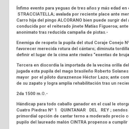
Ínfimo evento para yeguas de tres años y más edad en 
STRACCIATELLA; avalada por reciente place ante menor 
Carro hija del pingo ALCORANO bien puede surgir del
conducida por el reiterado jinete Matías Figueroa; ante
anonimato tras reducida campaña de pistas.-
Enemiga de respeto la pupila del stud Coraje Conejo 
favorecer merecida rotura del cántaro; diminuta tordi
definir el lugar de la cima ante rivales “exentas de br
Tercera en discordia la importada de la vecina orilla
jugada esta pupila del mago brasileño Roberto Solanes
mayor por el piloto duraznense Héctor Lazo; ante comp
de su zapato y logra amplia rehabilitación tras un reci
2da 1500 m.©.-
Hándicap para todo caballo ganador en el cual le otorga
Cuatro Piedras Nº 1 QUINTANAR DEL REY ; sendos arr
primordial opción de cantar terno a moderado precio co
pupilo del laureado malón CINTRA propenso a cumplir de