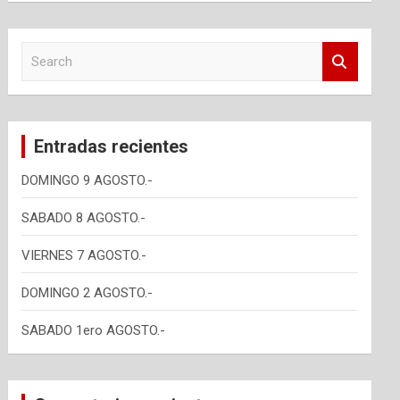
S
e
a
r
c
Entradas recientes
h
DOMINGO 9 AGOSTO.-
SABADO 8 AGOSTO.-
VIERNES 7 AGOSTO.-
DOMINGO 2 AGOSTO.-
SABADO 1ero AGOSTO.-