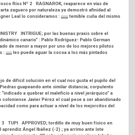
d Bosco Ríos Nº 2 RAGNAROK; reaparece en vías de
rta zaguero por naturaleza ya demostró afinidad al
agner Leal lo consideramos : ¡¡¡¡¡¡ temible cuña del mismo
 MINISTRY INTRIGUE; por las buenas praxis sobre el
dinámico canario” : Pablo Rodríguez- Pablo German
uiado de menor a mayor por uno de los mejores pilotos
: ¡¡¡¡¡ les puede aguar la cocoa a los más pintados
 de difícil solución en el cual nos gusta el pupilo del
iedras guapeando ante similar distancia; corpulento
indicado a quebrar el maleficio a nivel jerárquico” a
to coloniense Javier Pérez el cual pese a ser abandonado
acidad como para actuar a nivel de los mejorcitos del
Nº 3 TUPI APPROVED; tordillo de muy buen físico en
 aprendiz Ángel Ibáñez (-2) ; ya arrimo ante lote