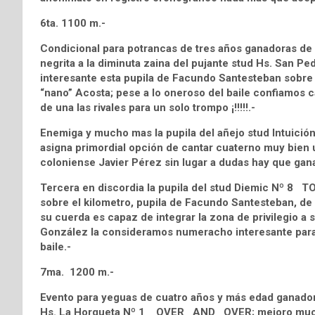
6ta. 1100 m.-
Condicional para potrancas de tres años ganadoras de d
negrita a la diminuta zaina del pujante stud Hs. Sa
interesante esta pupila de Facundo Santesteban sobre l
“nano” Acosta; pese a lo oneroso del baile confiamos ca
de una las rivales para un solo trompo ¡!!!!!.-
Enemiga y mucho mas la pupila del añejo stud Intuició
asigna primordial opción de cantar cuaterno muy bien ub
coloniense Javier Pérez sin lugar a dudas hay que ganar
Tercera en discordia la pupila del stud Diemic Nº 8
sobre el kilometro, pupila de Facundo Santesteban, de 
su cuerda es capaz de integrar la zona de privilegio a sp
González la consideramos numeracho interesante para 
baile.-
7ma. 1200 m.-
Evento para yeguas de cuatro años y más edad ganadora
Hs. La Horqueta Nº 1 OVER AND OVER; mejoro mucho l