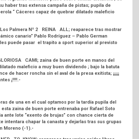
u haber tras extensa campaña de pistas; pupila de
cerola “ Cáceres capaz de quebrar dilatado maleficio
tud Los Palmera Nº 2 REINA ALL; reaparece tras mostrar
dinámico canario” Pablo Rodríguez – Pablo German
es puede pasar el trapito a sport superior al previsto
 5 GLORIOSA CAMI; zaina de buen porte en manos del
ilatado maleficio a muy buen dividendo ; bajo la batuta
 de hacer roncha sin el aval de la presa exitista; ¡¡¡¡¡
es ¡!!!!.-
s de una en el cual optamos por la tardía pupila del
e esta zaina de buen porte entrenaba por Rafael Soto
cia ante lote “exento de brujas” con chance cierta de
e intentara chapar la canasta y dejarlas tras sus grupas
an Moreno (-1).-