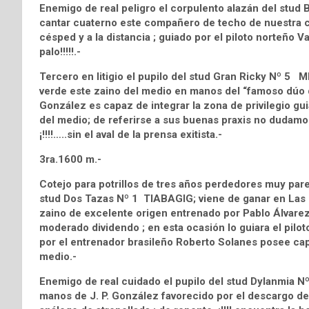
Enemigo de real peligro el corpulento alazán del stu
cantar cuaterno este compañero de techo de nuestra ca
césped y a la distancia ; guiado por el piloto norteño V
palo!!!!!.-
Tercero en litigio el pupilo del stud Gran Ricky Nº 5
verde este zaino del medio en manos del “famoso dúo 
González es capaz de integrar la zona de privilegio g
del medio; de referirse a sus buenas praxis no dudamos 
¡!!!!…..sin el aval de la prensa exitista.-
3ra.1600 m.-
Cotejo para potrillos de tres años perdedores muy parejo
stud Dos Tazas Nº 1 TIABAGIG; viene de ganar en Las P
zaino de excelente origen entrenado por Pablo Álvarez “
moderado dividendo ; en esta ocasión lo guiara el pilo
por el entrenador brasileño Roberto Solanes posee cap
medio.-
Enemigo de real cuidado el pupilo del stud Dylanmia 
manos de J. P. González favorecido por el descargo del