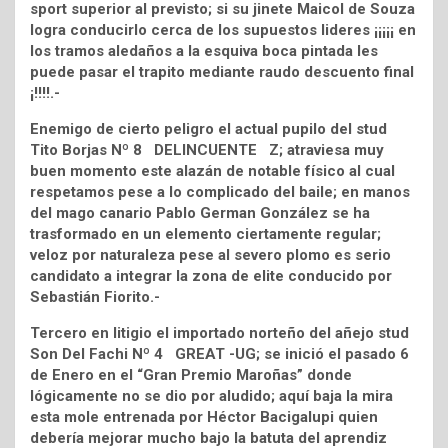
sport superior al previsto; si su jinete Maicol de Souza
logra conducirlo cerca de los supuestos lideres ¡¡¡¡¡ en
los tramos aledaños a la esquiva boca pintada les
puede pasar el trapito mediante raudo descuento final
¡!!!!.-
Enemigo de cierto peligro el actual pupilo del stud
Tito Borjas Nº 8 DELINCUENTE Z; atraviesa muy
buen momento este alazán de notable físico al cual
respetamos pese a lo complicado del baile; en manos
del mago canario Pablo German González se ha
trasformado en un elemento ciertamente regular;
veloz por naturaleza pese al severo plomo es serio
candidato a integrar la zona de elite conducido por
Sebastián Fiorito.-
Tercero en litigio el importado norteño del añejo stud
Son Del Fachi Nº 4 GREAT -UG; se inició el pasado 6
de Enero en el “Gran Premio Maroñas” donde
lógicamente no se dio por aludido; aquí baja la mira
esta mole entrenada por Héctor Bacigalupi quien
debería mejorar mucho bajo la batuta del aprendiz