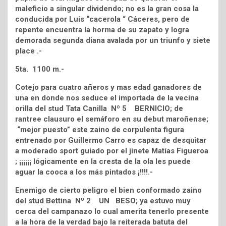
maleficio a singular dividendo; no es la gran cosa la
conducida por Luis “cacerola “ Cáceres, pero de
repente encuentra la horma de su zapato y logra
demorada segunda diana avalada por un triunfo y siete
place .-
5ta. 1100 m.-
Cotejo para cuatro añeros y mas edad ganadores de
una en donde nos seduce el importada de la vecina
orilla del stud Tata Canilla Nº 5 BERNICIO; de
rantree clausuro el semáforo en su debut maroñense;
“mejor puesto” este zaino de corpulenta figura
entrenado por Guillermo Carro es capaz de desquitar
a moderado sport guiado por el jinete Matías Figueroa
; ¡¡¡¡¡¡ lógicamente en la cresta de la ola les puede
aguar la cooca a los más pintados ¡!!!!.-
Enemigo de cierto peligro el bien conformado zaino
del stud Bettina Nº 2 UN BESO; ya estuvo muy
cerca del campanazo lo cual amerita tenerlo presente
a la hora de la verdad bajo la reiterada batuta del