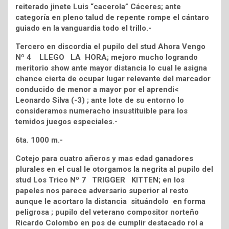
reiterado jinete Luis “cacerola” Cáceres; ante
categoría en pleno talud de repente rompe el cántaro
guiado en la vanguardia todo el trillo.-
Tercero en discordia el pupilo del stud Ahora Vengo
Nº 4 LLEGO LA HORA; mejoro mucho logrando
meritorio show ante mayor distancia lo cual le asigna
chance cierta de ocupar lugar relevante del marcador
conducido de menor a mayor por el aprendi<
Leonardo Silva (-3) ; ante lote de su entorno lo
consideramos numeracho insustituible para los
temidos juegos especiales.-
6ta. 1000 m.-
Cotejo para cuatro añeros y mas edad ganadores
plurales en el cual le otorgamos la negrita al pupilo del
stud Los Trico Nº 7 TRIGGER KITTEN; en los
papeles nos parece adversario superior al resto
aunque le acortaro la distancia situándolo en forma
peligrosa ; pupilo del veterano compositor norteño
Ricardo Colombo en pos de cumplir destacado rol a