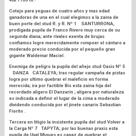
4ta.1100 m.-
Cotejo para yeguas de cuatro años y mas edad
ganadoras de una en el cual elegimos a la zaina de
buen porte del stud R. y R. Nº 1 SANTURRONA,
prodigada pupila de Franco Rivero muy cerca de su
segunda diana; ante rivales exenta de brujas
confiamos logre merecidamente rompoer el cántaro a
moderado precio conducida por el pequeño gran
gigante Waldemar Maciel.
Enemiga de peligro la pupila del añejo stud Oasis Nº 5
DANZA CATALEYA; tras regular campaña de pistas
logra por ultimo quebrar el maleficio en forma
merecida; ira por factible Bis esta zaina hija del
recordado aligero El Danzarín ; aligera por naturaleza
es indicada a definir el lugar de la cima a moderado
dividendo conducida por el jinete canario Sebastian
Fiorito .
Tercera en litigio la insistente pupila del stud Volver a
la Carga Nº 7 TAPYTA; por las buenas praxis esta
pupila de Uval Migues es capaz de quebrar el