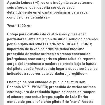
Agustín Leines (-4); es una incógnita este veterano
seis añero el cual debería ser observado
detenidamente en el cantar preliminar para sacar
conclusiones definitivas.-
7ma.- 1400 m.-
Cotejo para caballos de cuatro años y mas edad
perdedores; ante situación de difícil solución optamos
por el pupilo del stud El Perla Nº 5 BLACK PURO;
importado de la vecina orilla de físico mediano
precedido de varios arrimes en ambos escenarios
jerárquicos; ante categoría en pleno talud de repente
surge del anonimato a moderado precio bajo la batuta
del piloto Jesús Prestes ; sin lugar a dudas será de los
indicados a resolver este verdadero jeroglífico.-
Enemigo de real cuidado el pupilo del stud Don
Pocholo Nº 7 WONDER; precedido de varios arrimes
este zaguero de reducida figura es capaz de romper
el cántaro tras ardua brega; pupilo de Luis Borba
conducido por el eficiente piloto Eric “nano” Acosta