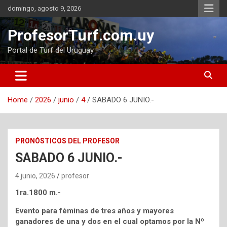
Skip
domingo, agosto 9, 2026
to
content
ProfesorTurf.com.uy
Portal de Turf del Uruguay
Home
2026
junio
4
SABADO 6 JUNIO.-
PRONÓSTICOS DEL PROFESOR
SABADO 6 JUNIO.-
4 junio, 2026
profesor
1ra.1800 m.-
Evento para féminas de tres años y mayores
ganadores de una y dos en el cual optamos por la Nº