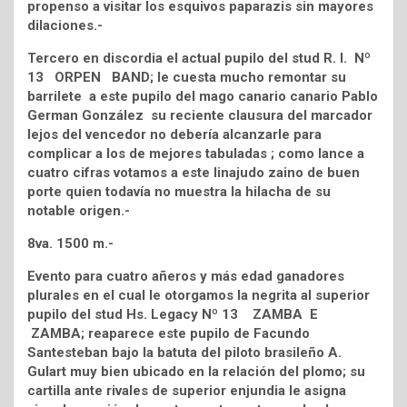
propenso a visitar los esquivos paparazis sin mayores
dilaciones.-
Tercero en discordia el actual pupilo del stud R. I. Nº
13 ORPEN BAND; le cuesta mucho remontar su
barrilete a este pupilo del mago canario canario Pablo
German González su reciente clausura del marcador
lejos del vencedor no debería alcanzarle para
complicar a los de mejores tabuladas ; como lance a
cuatro cifras votamos a este linajudo zaino de buen
porte quien todavía no muestra la hilacha de su
notable origen.-
8va. 1500 m.-
Evento para cuatro añeros y más edad ganadores
plurales en el cual le otorgamos la negrita al superior
pupilo del stud Hs. Legacy Nº 13 ZAMBA E
ZAMBA; reaparece este pupilo de Facundo
Santesteban bajo la batuta del piloto brasileño A.
Gulart muy bien ubicado en la relación del plomo; su
cartilla ante rivales de superior enjundia le asigna