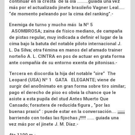
continuar en la cresta de la ola ………guiada una vez
más por el actualizado jinete brasileño Vagner Leal…..
“de momento peleando por la cima del ranking”.-
Enemiga de turno y mucho más la Nº 5
ASOMBROSA; zaina de físico mediano, de campaña
de pistas regular, muy indicada a definir el lugar de la
cima bajo la batuta del notable piloto internacional J.
L. Da Silva; otra fémina en manos del afamado trainer
norteño A. L. CINTRA en pos de actuar en grata forma
ante compañía de su entorno exenta de pitonisas.-
Tercera en discordia la hija del notable “sire” The
Leopard (USA) Nº 1 GATA ELEGANTE; viene de
surgir del ano0nimato en gran forma sobre tiro similar;
pago el derecho de piso es obvia la chance que le
asiste a esta pupila del stud Antes Muerto Que
Cansado; forastera de reducida figura , “por las
buenas praxis” : puede estar en la conversación…. ¡¡¡¡¡¡
barriendo con todas las fijochas ¡!!!!! …… guiada una
vez más por el jinete J. M. Díaz.-