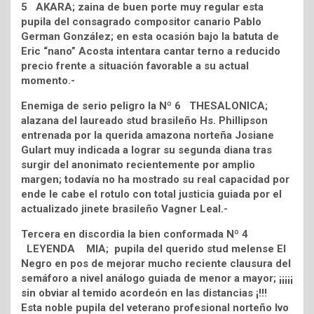
5 AKARA; zaina de buen porte muy regular esta
pupila del consagrado compositor canario Pablo
German González; en esta ocasión bajo la batuta de
Eric “nano” Acosta intentara cantar terno a reducido
precio frente a situación favorable a su actual
momento.-
Enemiga de serio peligro la Nº 6 THESALONICA;
alazana del laureado stud brasileño Hs. Phillipson
entrenada por la querida amazona norteña Josiane
Gulart muy indicada a lograr su segunda diana tras
surgir del anonimato recientemente por amplio
margen; todavía no ha mostrado su real capacidad por
ende le cabe el rotulo con total justicia guiada por el
actualizado jinete brasileño Vagner Leal.-
Tercera en discordia la bien conformada Nº 4
LEYENDA MIA; pupila del querido stud melense El
Negro en pos de mejorar mucho reciente clausura del
semáforo a nivel análogo guiada de menor a mayor; ¡¡¡¡¡
sin obviar al temido acordeón en las distancias ¡!!!
Esta noble pupila del veterano profesional norteño Ivo