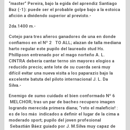
“master” Pereira, bajo la egida del aprendiz Santiago
Baz (-1): puede ser el probable golpe bajo a la estoica
afición a dividendo superior al previsto.-
2da.1400 m.-
Cotejo para tres añeros ganadores de una en donde
confiamos en el Nº 2 TO ALL; alazan de talla mediana
harto regular este pupilo del laureado stud Hs.
Phillipson entrenado por el mago norteño A. L.
CINTRA debería cantar terno sin mayores elogios a
reducido precio; ante lote de su cuerda será muy
difícil evitar una nueva visita a los paparazis bajo la
excelente batuta del piloto internacional J. L. Da
Silva.-
Enemigo de sumo cuidado el bien conformado Nº 6
MELCHOR; tras un par de baches recupero imagen
logrando merecida primera diana; “roto el maleficio! :
es de los más indicados a definir el lugar de la cima a
moderado sport; pupilo del joven profesional
Sebastián Báez guiado por J. M.Silva muy capaz de