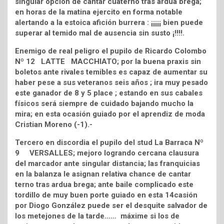
singular opción de cantar cuaterno tras ardua brega;
en horas de la matina ejercito en forma notable
alertando a la estoica afición burrera : ¡¡¡¡¡ bien puede
superar al temido mal de ausencia sin susto ¡!!!!.
Enemigo de real peligro el pupilo de Ricardo Colombo
Nº 12 LATTE MACCHIATO; por la buena praxis sin
boletos ante rivales temibles es capaz de aumentar su
haber pese a sus veteranos seis años ; ira muy pesado
este ganador de 8 y 5 place ; estando en sus cabales
físicos será siempre de cuidado bajando mucho la
mira; en esta ocasión guiado por el aprendiz de moda
Cristian Moreno (-1).-
Tercero en discordia el pupilo del stud La Barraca Nº
9 VERSALLES; mejoro logrando cercana clausura
del marcador ante singular distancia; las franquicias
en la balanza le asignan relativa chance de cantar
terno tras ardua brega; ante baile complicado este
tordillo de muy buen porte guiado en esta 14casión
por Diogo González puede ser el desquite salvador de
los metejones de la tarde…… máxime si los de