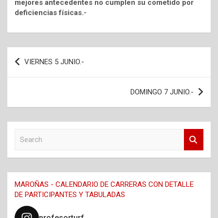
mejores antecedentes no cumplen su cometido por
deficiencias físicas.-
Navegación
VIERNES 5 JUNIO.-
de
entradas
DOMINGO 7 JUNIO.-
S
e
a
r
c
MAROÑAS - CALENDARIO DE CARRERAS CON DETALLE
h
DE PARTICIPANTES Y TABULADAS
profesorturf