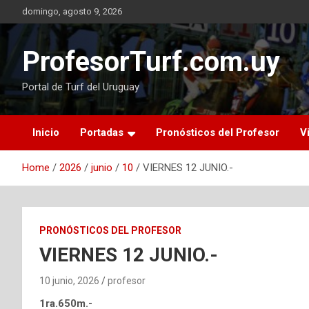
Skip
domingo, agosto 9, 2026
to
content
ProfesorTurf.com.uy
Portal de Turf del Uruguay
Inicio
Portadas
Pronósticos del Profesor
V
Home
2026
junio
10
VIERNES 12 JUNIO.-
PRONÓSTICOS DEL PROFESOR
VIERNES 12 JUNIO.-
10 junio, 2026
profesor
1ra.650m.-