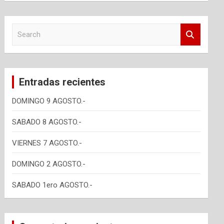
S
e
a
r
c
Entradas recientes
h
DOMINGO 9 AGOSTO.-
SABADO 8 AGOSTO.-
VIERNES 7 AGOSTO.-
DOMINGO 2 AGOSTO.-
SABADO 1ero AGOSTO.-