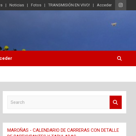
os
Noticias
Fotos
TRANSMISIÓN EN VIVO!
Acceder
ceder
S
e
a
r
c
MAROÑAS - CALENDARIO DE CARRERAS CON DETALLE
h