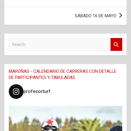
entradas
SABADO 16 DE MAYO
S
e
a
r
c
MAROÑAS - CALENDARIO DE CARRERAS CON DETALLE
h
DE PARTICIPANTES Y TABULADAS
profesorturf