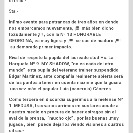
el trillo.-
5ta.-
Ínfimo evento para potrancas de tres años en donde
nos embarcamos nuevamente, ¡!!! más bien dicho
tozudamente ¡!!! , con la Nº 13 HONORABLE
GEORGINA, es muy ligera y ¡!!!! se cae de maduro ¡!!!!
su demorado primer impacto.
Rival de respeto la pupila del laureado stud Hs. La
Horqueta Nº 9 MY SHADOW, “no es nada del otro
mundo” esta pupila del veterano trainer suspendido
Edgar Martínez, ante compañía realmente abierta será
de los puntos a tener en cuenta máxime que la guiará
una vez más el popular Luis (cacerola) Cáceres…..
Como tercera en discordia sugerimos a la melense Nº
1 MEDUSA, tras varios arrimes en sus lares acude a
nuestro medio en procura de hacer estragos sin el
aval de la prensa, “mucho ojo” , por las buenas ,muy
jugada , bien puede dejarlos viendo visiones a cuatros
cifras.-