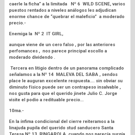
caerle la ficha” a la limitada Nº 6 WILD SCENE, varios
puestos rentados a niveles análogos les adjudican
enorme chance de “quebrar el maleficio” a moderado
precio.-
Enemiga la Nº 2 IT GIRL,
aunque viene de un cero falso , por las anteriores
perfomances , nos parece principal escollo a
moderado dividendo .
Tercera en litigio dentro de un panorama complicado
señalamos a la Nº 14 MALEVA DEL SABA , sendos
place le auguran excelente respuesta…. sin obviar su
diminuto físico puede ser un contrapeso insalvable ,
nos gusta para que el querido jinete Julio C. Jorge
visite el podio a redituable precio…
10ma.-
En la ínfima condicional del cierre reiteramos a la
linajuda pupila del querido stud sanducero Santa
Teresa Nº 13 RINGAROLA, cuando nos parecía surgía