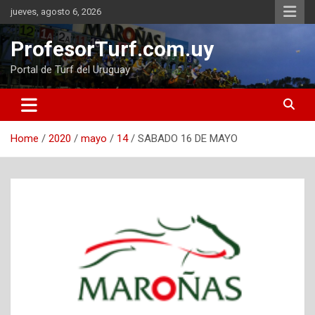
Skip
jueves, agosto 6, 2026
to
content
ProfesorTurf.com.uy
Portal de Turf del Uruguay
Home
2020
mayo
14
SABADO 16 DE MAYO