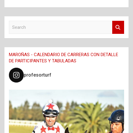
S
e
a
r
c
MAROÑAS - CALENDARIO DE CARRERAS CON DETALLE
h
DE PARTICIPANTES Y TABULADAS
profesorturf