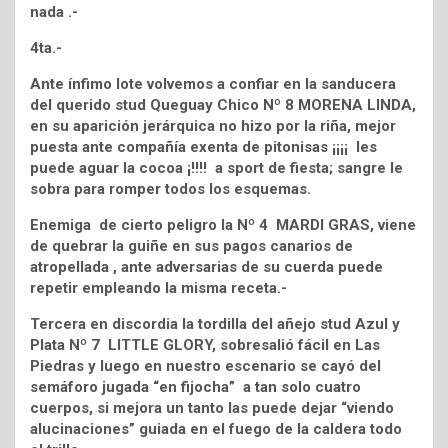
nada .-
4ta.-
Ante ínfimo lote volvemos a confiar en la sanducera
del querido stud Queguay Chico Nº 8 MORENA LINDA,
en su aparición jerárquica no hizo por la riña, mejor
puesta ante compañía exenta de pitonisas ¡¡¡¡ les
puede aguar la cocoa ¡!!!! a sport de fiesta; sangre le
sobra para romper todos los esquemas.
Enemiga de cierto peligro la Nº 4 MARDI GRAS, viene
de quebrar la guiñe en sus pagos canarios de
atropellada , ante adversarias de su cuerda puede
repetir empleando la misma receta.-
Tercera en discordia la tordilla del añejo stud Azul y
Plata Nº 7 LITTLE GLORY, sobresalió fácil en Las
Piedras y luego en nuestro escenario se cayó del
semáforo jugada “en fijocha” a tan solo cuatro
cuerpos, si mejora un tanto las puede dejar “viendo
alucinaciones” guiada en el fuego de la caldera todo