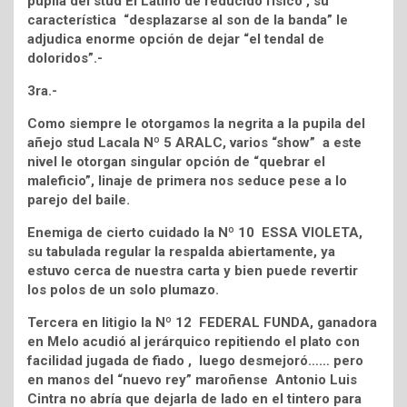
pupila del stud El Latino de reducido físico , su
característica “desplazarse al son de la banda” le
adjudica enorme opción de dejar “el tendal de
doloridos”.-
3ra.-
Como siempre le otorgamos la negrita a la pupila del
añejo stud Lacala Nº 5 ARALC, varios “show” a este
nivel le otorgan singular opción de “quebrar el
maleficio”, linaje de primera nos seduce pese a lo
parejo del baile.
Enemiga de cierto cuidado la Nº 10 ESSA VIOLETA,
su tabulada regular la respalda abiertamente, ya
estuvo cerca de nuestra carta y bien puede revertir
los polos de un solo plumazo.
Tercera en litigio la Nº 12 FEDERAL FUNDA, ganadora
en Melo acudió al jerárquico repitiendo el plato con
facilidad jugada de fiado , luego desmejoró…… pero
en manos del “nuevo rey” maroñense Antonio Luis
Cintra no abría que dejarla de lado en el tintero para