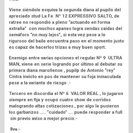
Viene siéndole esquiva la segunda diana al pupilo del
apreciado stud La Fe Nº 12 EXPRESSIVO SALTO, de
ratree no respondió a pleno “actuando en forma
extraña” con muchos apanes logra sendas caídas del
semáforo “no muy lejos”, si esta vez pese a lo
riguroso del baile encuentra paso en el momento justo
es capaz de hacerlos trizas a muy buen sport.
Enemigo entre varias opciones el regular Nº 9 ULTRA
MAN, viene en serie logrando por último al debutar su
primera diana maroñense , pupilp de Antonio “rey”
Cintra invicto en pos de mantener su foja inmaculada
pese a la variante de riesgo .-
Tercero en discordia el Nº 6 VALOR REAL , lo jugaron
siempre en fija y ocupó cuatro show de corridos
malogrando altas cotizaciones , por algo le pusieron
los garbanzos ….. “cuidado” …. puede responder a full
sin previo aviso a mejor precio.-
8va.-