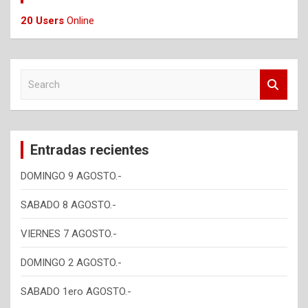
20 Users
Online
S
e
a
r
c
Entradas recientes
h
DOMINGO 9 AGOSTO.-
SABADO 8 AGOSTO.-
VIERNES 7 AGOSTO.-
DOMINGO 2 AGOSTO.-
SABADO 1ero AGOSTO.-