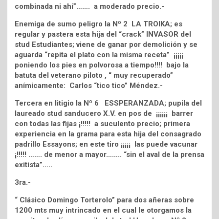
combinada ni ahí”……. a moderado precio.-
Enemiga de sumo peligro la Nº 2 LA TROIKA; es
regular y pastera esta hija del “crack” INVASOR del
stud Estudiantes; viene de ganar por demolición y se
aguarda “repita el plato con la misma receta” ¡¡¡¡¡
poniendo los pies en polvorosa a tiempo!!!! bajo la
batuta del veterano piloto , “ muy recuperado”
anímicamente: Carlos “tico tico” Méndez.-
Tercera en litigio la Nº 6 ESSPERANZADA; pupila del
laureado stud sanducero X.V. en pos de ¡¡¡¡¡¡ barrer
con todas las fijas ¡!!!!! a suculento precio; primera
experiencia en la grama para esta hija del consagrado
padrillo Essayons; en este tiro ¡¡¡¡¡ las puede vacunar
¡!!!!! ……. de menor a mayor…….. “sin el aval de la prensa
exitista”…..
3ra.-
“ Clásico Domingo Torterolo” para dos añeras sobre
1200 mts muy intrincado en el cual le otorgamos la