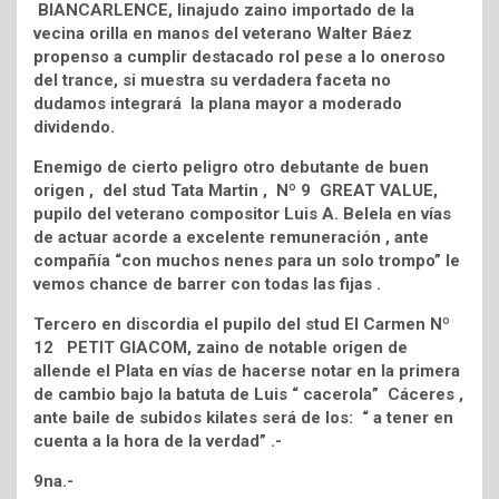
BIANCARLENCE, linajudo zaino importado de la
vecina orilla en manos del veterano Walter Báez
propenso a cumplir destacado rol pese a lo oneroso
del trance, si muestra su verdadera faceta no
dudamos integrará la plana mayor a moderado
dividendo.
Enemigo de cierto peligro otro debutante de buen
origen , del stud Tata Martin , Nº 9 GREAT VALUE,
pupilo del veterano compositor Luis A. Belela en vías
de actuar acorde a excelente remuneración , ante
compañía “con muchos nenes para un solo trompo” le
vemos chance de barrer con todas las fijas .
Tercero en discordia el pupilo del stud El Carmen Nº
12 PETIT GIACOM, zaino de notable origen de
allende el Plata en vías de hacerse notar en la primera
de cambio bajo la batuta de Luis “ cacerola” Cáceres ,
ante baile de subidos kilates será de los: “ a tener en
cuenta a la hora de la verdad” .-
9na.-