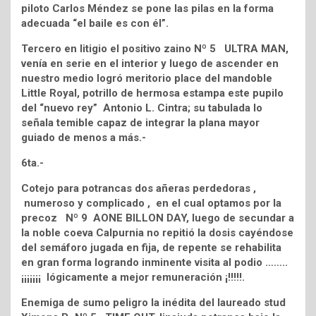
piloto Carlos Méndez se pone las pilas en la forma
adecuada “el baile es con él”.
Tercero en litigio el positivo zaino Nº 5 ULTRA MAN,
venía en serie en el interior y luego de ascender en
nuestro medio logró meritorio place del mandoble
Little Royal, potrillo de hermosa estampa este pupilo
del “nuevo rey” Antonio L. Cintra; su tabulada lo
señala temible capaz de integrar la plana mayor
guiado de menos a más.-
6ta.-
Cotejo para potrancas dos añeras perdedoras ,
numeroso y complicado , en el cual optamos por la
precoz Nº 9 AONE BILLON DAY, luego de secundar a
la noble coeva Calpurnia no repitió la dosis cayéndose
del semáforo jugada en fija, de repente se rehabilita
en gran forma logrando inminente visita al podio ……..
¡¡¡¡¡¡¡ lógicamente a mejor remuneración ¡!!!!!.
Enemiga de sumo peligro la inédita del laureado stud