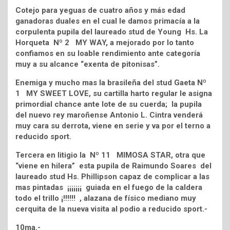
Cotejo para yeguas de cuatro años y más edad
ganadoras duales en el cual le damos primacía a la
corpulenta pupila del laureado stud de Young Hs. La
Horqueta Nº 2 MY WAY, a mejorado por lo tanto
confiamos en su loable rendimiento ante categoría
muy a su alcance “exenta de pitonisas”.
Enemiga y mucho mas la brasileña del stud Gaeta Nº
1 MY SWEET LOVE, su cartilla harto regular le asigna
primordial chance ante lote de su cuerda; la pupila
del nuevo rey maroñense Antonio L. Cintra venderá
muy cara su derrota, viene en serie y va por el terno a
reducido sport.
Tercera en litigio la Nº 11 MIMOSA STAR, otra que
“viene en hilera” esta pupila de Raimundo Soares del
laureado stud Hs. Phillipson capaz de complicar a las
mas pintadas ¡¡¡¡¡¡¡ guiada en el fuego de la caldera
todo el trillo ¡!!!!!! , alazana de físico mediano muy
cerquita de la nueva visita al podio a reducido sport.-
10ma.-