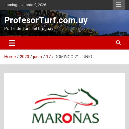
Skip
domingo, agosto 9, 2026
to
content
ProfesorTurf.com.uy
Portal de Turf del Uruguay
Home
2020
junio
17
DOMINGO 21 JUNIO