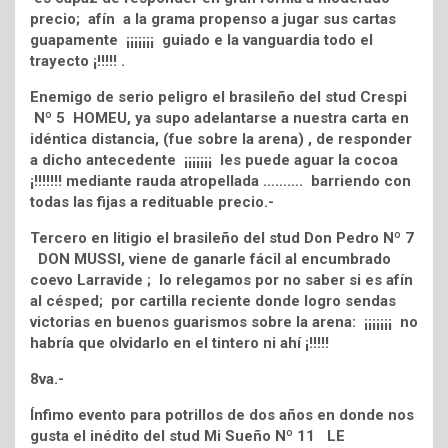
precio; afín a la grama propenso a jugar sus cartas
guapamente ¡¡¡¡¡¡¡ guiado e la vanguardia todo el
trayecto ¡!!!!! .
Enemigo de serio peligro el brasileño del stud Crespi
Nº 5 HOMEU, ya supo adelantarse a nuestra carta en
idéntica distancia, (fue sobre la arena) , de responder
a dicho antecedente ¡¡¡¡¡¡¡ les puede aguar la cocoa
¡!!!!!!! mediante rauda atropellada ………. barriendo con
todas las fijas a redituable precio.-
Tercero en litigio el brasileño del stud Don Pedro Nº 7
DON MUSSI, viene de ganarle fácil al encumbrado
coevo Larravide ; lo relegamos por no saber si es afín
al césped; por cartilla reciente donde logro sendas
victorias en buenos guarismos sobre la arena: ¡¡¡¡¡¡¡ no
habría que olvidarlo en el tintero ni ahí ¡!!!!!
8va.-
Ínfimo evento para potrillos de dos años en donde nos
gusta el inédito del stud Mi Sueño Nº 11 LE