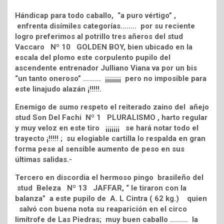
Hándicap para todo caballo, “a puro vértigo” ,
enfrenta disímiles categorías…….. por su reciente
logro preferimos al potrillo tres añeros del stud
Vaccaro Nº 10 GOLDEN BOY, bien ubicado en la
escala del plomo este corpulento pupilo del
ascendente entrenador Julliano Viana va por un bis
“un tanto oneroso” ……… ¡¡¡¡¡¡¡¡ pero no imposible para
este linajudo alazán ¡!!!!!.
Enemigo de sumo respeto el reiterado zaino del añejo
stud Son Del Fachi Nº 1 PLURALISMO , harto regular
y muy veloz en este tiro ¡¡¡¡¡¡¡ se hará notar todo el
trayecto ¡!!!!! ; su elogiable cartilla lo respalda en gran
forma pese al sensible aumento de peso en sus
últimas salidas.-
Tercero en discordia el hermoso pingo brasileño del
stud Beleza Nº 13 JAFFAR, “ le tiraron con la
balanza” a este pupilo de A. L Cintra ( 62 kg.) quien
salvó con buena nota su reaparición en el circo
limítrofe de Las Piedras; muy buen caballo ……… la