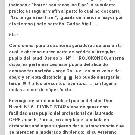
indicada a “barrer con todas las fijas” a suculento
precio; es regular y afín al pasto lo cual no descarta
“las tenga a mal traer”; guiada de menor a mayor por
el veterano jinete norteño Carlos Vigil…..
5ta.-
Condicional para tres añeros ganadores de una en la
cual le abrimos nueva carta de crédito al irregular
pupilo del stud Deneo´s Nº 1 ROJOKONGO, alterna
dispares perfomances este pupilo del alicaído
compositor norteño Jorge Da Luz ; es muy veloz de
abajo y en esta distancia ¡¡¡¡¡¡¡ les puede amargar la
tarde ¡!!!!!! a los presuntos favoritos……. sin lugar a
dudas a sport de súper fiesta .
Enemigo de serio cuidado el pupilo del stud Don
Nivert Nº 6 FLYING STAR viene de ganar con
facilidad este pupilo del profesional del laureado
CEPE José P. García , su aceptable tabulada en
distancias análogas sugieren darle la importancia que
se merecen a moderado dividendo; si su veterano