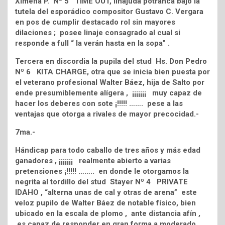
Ximena P. Nº 5 TIME OUT, linajuda potranca bajo la
tutela del esporádico compositor Gustavo C. Vergara
en pos de cumplir destacado rol sin mayores
dilaciones ; posee linaje consagrado al cual si
responde a full “ la verán hasta en la sopa” .
Tercera en discordia la pupila del stud Hs. Don Pedro
Nº 6 KITA CHARGE, otra que se inicia bien puesta por
el veterano profesional Walter Báez, hija de Salto por
ende presumiblemente alígera , ¡¡¡¡¡¡¡ muy capaz de
hacer los deberes con sote ¡!!!!! ……. pese a las
ventajas que otorga a rivales de mayor precocidad.-
7ma.-
Hándicap para todo caballo de tres años y más edad
ganadores , ¡¡¡¡¡¡¡ realmente abierto a varias
pretensiones ¡!!!!! …….. en donde le otorgamos la
negrita al tordillo del stud Stayer Nº 4 PRIVATE
IDAHO , “alterna unas de cal y otras de arena” este
veloz pupilo de Walter Báez de notable físico, bien
ubicado en la escala de plomo , ante distancia afín ,
es capaz de responder en gran forma a moderado