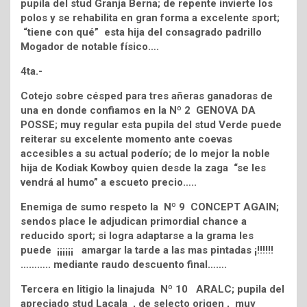
pupila del stud Granja Berna; de repente invierte los
polos y se rehabilita en gran forma a excelente sport;
“tiene con qué” esta hija del consagrado padrillo
Mogador de notable físico….
4ta.-
Cotejo sobre césped para tres añeras ganadoras de
una en donde confiamos en la Nº 2 GENOVA DA
POSSE; muy regular esta pupila del stud Verde puede
reiterar su excelente momento ante coevas
accesibles a su actual poderío; de lo mejor la noble
hija de Kodiak Kowboy quien desde la zaga “se les
vendrá al humo” a escueto precio…..
Enemiga de sumo respeto la Nº 9 CONCEPT AGAIN;
sendos place le adjudican primordial chance a
reducido sport; si logra adaptarse a la grama les
puede ¡¡¡¡¡¡ amargar la tarde a las mas pintadas ¡!!!!!!
……….. mediante raudo descuento final…….
Tercera en litigio la linajuda Nº 10 ARALC; pupila del
apreciado stud Lacala , de selecto origen , muy