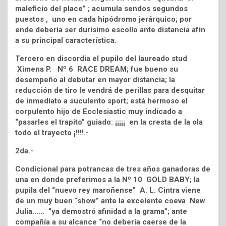
maleficio del place” ; acumula sendos segundos
puestos , uno en cada hipódromo jerárquico; por
ende debería ser durísimo escollo ante distancia afín
a su principal característica.
Tercero en discordia el pupilo del laureado stud
Ximena P. Nº 6 RACE DREAM; fue bueno su
desempeño al debutar en mayor distancia; la
reducción de tiro le vendrá de perillas para desquitar
de inmediato a suculento sport; está hermoso el
corpulento hijo de Ecclesiastic muy indicado a
“pasarles el trapito” guiado: ¡¡¡¡¡ en la cresta de la ola
todo el trayecto ¡!!!!.-
2da.-
Condicional para potrancas de tres años ganadoras de
una en donde preferimos a la Nº 10 GOLD BABY; la
pupila del “nuevo rey maroñense” A. L. Cintra viene
de un muy buen “show” ante la excelente coeva New
Julia…… “ya demostró afinidad a la grama”; ante
compañía a su alcance “no debería caerse de la