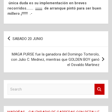
única duda es su implementación en breves
recorridos……. ¡¡¡¡¡¡¡ de arranque pintó para ser buen
millero ¡!!!!!! .-
Navegación
SABADO 20 JUNIO
de
entradas
MAGA PURSE fue la ganadora del Domingo Torterolo,
con Julio C. Mednez, mientras que GOLDEN BOY ganó
el Osvaldo Martinez
S
e
a
r
c