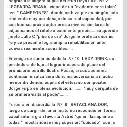
negrita a la alígera pupila del stud Haya Luz Nº 2
LEOPARDA BRAVA; viene de un “evidente cero falso”
en “ CAMPEONES” donde no hizo pie en ningún lado
rindiendo muy por debajo de su real capacidad; por
sus buenas praxis anteriores a niveles similares le
adjudicamos el rótulo a excelente precio…. su querido
jinete Julio C “pibe de oro” Jorge le profesa enorme
fe y se presume logre amplia rehabilitación ante
coevas realmente accesibles…..
Enemiga de sumo cuidado la Nº 10 LADY DRINK; es
perdedora de lujo al lograr inesperado place del
promisorio potrillo Ilustre Posse; si sus acciones
continúan en alza será durísima adversaria a mucho
menor dividendo; pupila del veterano compositor
Jorge Firpo en plena evolución……… “muy cerquita de
su primera visita al podio”…….
Tercera en discordia la Nº 8 BATACLANA DOR;
luego de surgir del anonimato no respondió en forma
cabal ante la gran favorita Astrid “quien las aplanó a
todas “ mostrándose muy superior; “cuidado” con la