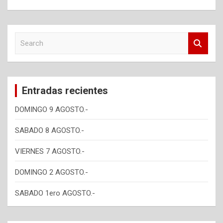
S
e
a
r
c
Entradas recientes
h
DOMINGO 9 AGOSTO.-
SABADO 8 AGOSTO.-
VIERNES 7 AGOSTO.-
DOMINGO 2 AGOSTO.-
SABADO 1ero AGOSTO.-