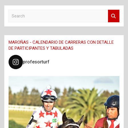
S
e
a
r
c
MAROÑAS - CALENDARIO DE CARRERAS CON DETALLE
h
DE PARTICIPANTES Y TABULADAS
profesorturf