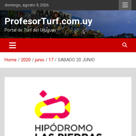
Skip
domingo, agosto 9, 2026
to
content
ProfesorTurf.com.uy
Portal de Turf del Uruguay
Home
2020
junio
17
SABADO 20 JUNIO