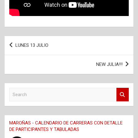
Navegación
LUNES 13 JULIO
de
entradas
NEW JULIA!!!
S
e
a
r
c
MAROÑAS - CALENDARIO DE CARRERAS CON DETALLE
h
DE PARTICIPANTES Y TABULADAS