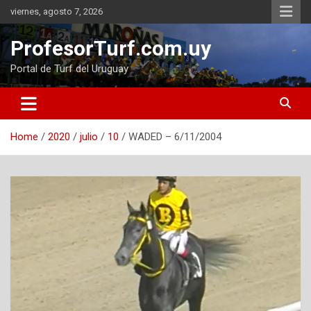
Skip
viernes, agosto 7, 2026
to
content
ProfesorTurf.com.uy
Portal de Turf del Uruguay
Home
2020
julio
10
WADED – 6/11/2004