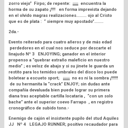
zorro viejo” Firpo; de repente: ¡¡¡¡¡ encuentra la
horma de su zapato ¡!!!! en forma imprevista dejando
en el olvido magras realizaciones……… ojo al Cristo
que es de plata : “ siempre muy apostado”……..
2da.-
Evento reiterado para cuatro añeros y de más edad
perdedores en el cual nos seduce por descarte el
linajudo Nº 3 ENJOYING; ganador en el interior
propenso a “quebrar extraño maleficio en nuestro
medio” ; es veloz de abajo y si su jinete le guarda un
restito para los temidos umbrales del disco los puede
boletear a escueto sport; ¡¡¡¡¡¡ no es ni la sombra ¡!!!!!!
de su hermanita la “crack” ENJOY; sin dudas ante
compañía devaluada bien puede lograr su primera
diana tras aceptable cartilla locataria , “con un solo
bache” ante el superior coevo Farrapo , en registro
cronográfico de subido tono.-
Enemigo de cajón el insistente pupilo del stud Aquiles
JJ Nº 4 LEGAJO RUNNER; positivo recaudador para