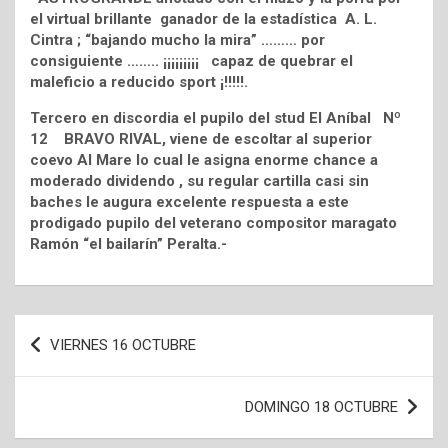
el virtual brillante ganador de la estadística A. L.
Cintra ; “bajando mucho la mira” ……… por
consiguiente …….. ¡¡¡¡¡¡¡¡¡ capaz de quebrar el
maleficio a reducido sport ¡!!!!!.
Tercero en discordia el pupilo del stud El Aníbal Nº
12 BRAVO RIVAL, viene de escoltar al superior
coevo Al Mare lo cual le asigna enorme chance a
moderado dividendo , su regular cartilla casi sin
baches le augura excelente respuesta a este
prodigado pupilo del veterano compositor maragato
Ramón “el bailarín” Peralta.-
Navegación
VIERNES 16 OCTUBRE
de
entradas
DOMINGO 18 OCTUBRE