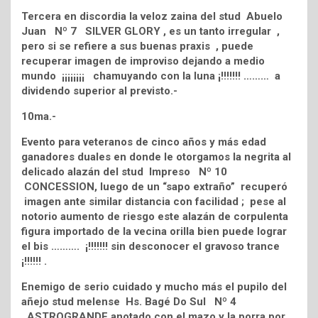
Tercera en discordia la veloz zaina del stud Abuelo
Juan Nº 7 SILVER GLORY , es un tanto irregular ,
pero si se refiere a sus buenas praxis , puede
recuperar imagen de improviso dejando a medio
mundo ¡¡¡¡¡¡¡¡ chamuyando con la luna ¡!!!!!!! ……… a
dividendo superior al previsto.-
10ma.-
Evento para veteranos de cinco años y más edad
ganadores duales en donde le otorgamos la negrita al
delicado alazán del stud Impreso Nº 10
CONCESSION, luego de un “sapo extraño” recuperó
imagen ante similar distancia con facilidad ; pese al
notorio aumento de riesgo este alazán de corpulenta
figura importado de la vecina orilla bien puede lograr
el bis ………. ¡!!!!!!! sin desconocer el gravoso trance
¡!!!!!! .
Enemigo de serio cuidado y mucho más el pupilo del
añejo stud melense Hs. Bagé Do Sul Nº 4
ASTROGRANDE anotado con el mazo y la porra por