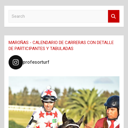
S
e
a
r
c
MAROÑAS - CALENDARIO DE CARRERAS CON DETALLE
h
DE PARTICIPANTES Y TABULADAS
profesorturf