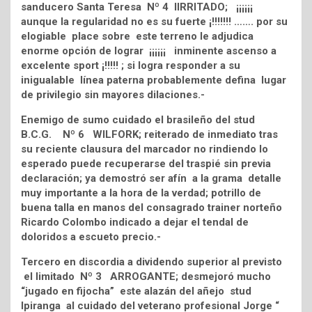
sanducero Santa Teresa Nº 4 IIRRITADO; ¡¡¡¡¡¡
aunque la regularidad no es su fuerte ¡!!!!!!! ……. por su
elogiable place sobre este terreno le adjudica
enorme opción de lograr ¡¡¡¡¡¡ inminente ascenso a
excelente sport ¡!!!!! ; si logra responder a su
inigualable línea paterna probablemente defina lugar
de privilegio sin mayores dilaciones.-
Enemigo de sumo cuidado el brasileño del stud
B.C.G. Nº 6 WILFORK; reiterado de inmediato tras
su reciente clausura del marcador no rindiendo lo
esperado puede recuperarse del traspié sin previa
declaración; ya demostró ser afín a la grama detalle
muy importante a la hora de la verdad; potrillo de
buena talla en manos del consagrado trainer norteño
Ricardo Colombo indicado a dejar el tendal de
doloridos a escueto precio.-
Tercero en discordia a dividendo superior al previsto
el limitado Nº 3 ARROGANTE; desmejoró mucho
“jugado en fijocha” este alazán del añejo stud
Ipiranga al cuidado del veterano profesional Jorge “