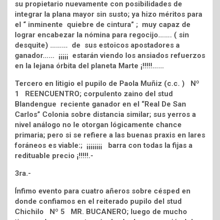
su propietario nuevamente con posibilidades de
integrar la plana mayor sin susto; ya hizo méritos para
el “ inminente quiebre de cintura” ; muy capaz de
lograr encabezar la nómina para regocijo……. ( sin
desquite) ……… de sus estoicos apostadores a
ganador…… ¡¡¡¡¡ estarán viendo los ansiados refuerzos
en la lejana órbita del planeta Marte ¡!!!!!……
Tercero en litigio el pupilo de Paola Muñiz (c.c. ) Nº
1 REENCUENTRO; corpulento zaino del stud
Blandengue reciente ganador en el “Real De San
Carlos” Colonia sobre distancia similar; sus yerros a
nivel análogo no le otorgan lógicamente chance
primaria; pero si se refiere a las buenas praxis en lares
foráneos es viable:; ¡¡¡¡¡¡¡¡ barra con todas la fijas a
redituable precio ¡!!!!!.-
3ra.-
Ínfimo evento para cuatro añeros sobre césped en
donde confiamos en el reiterado pupilo del stud
Chichilo Nº 5 MR. BUCANERO; luego de mucho