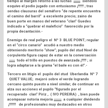
tiempo al margen retornó a las luchas ¡¡¡¡¡¡¡ siéndolo
esquivo el podio jugado con entusiasmo ¡!!!!!! ; tras
sendas clausuras del semáforo “de repente encuentra
el camino del barril” a excelente precio; zaino de
buen porte en manos del veterano “clan” Guedes
indicado a “quebrar el maleficio” favorecido por la
propia decantación.-
Enemigo de real peligro el Nº 3 BLUE POINT; regular
en el “circo canario” acudió a nuestro medio
obteniendo meritorio “show”; pupilo del stud Noel de
corpulenta figura capaz de estar en la conversación
¡¡¡¡¡¡ todo el trillo en puestos de avanzada ¡!!!!! ; si
logra adaptarse a la grama “el baile es con él”.-
Tercero en litigio el pupilo del stud Uberlandia Nº 7
QUIET VALUE; mejoró sobre el verde logrando
cercano quinto puesto a nivel similar; de continuar en
alza sus acciones el pupilo “figurado por el
recuperado clan” Piriz , ( IVO PEREIRA) , bien puede
acompasar notoria mejoría ¡¡¡¡¡¡¡¡ a cualquier dividendo
¡!!!!!!! de profesionales muy destacados en otros