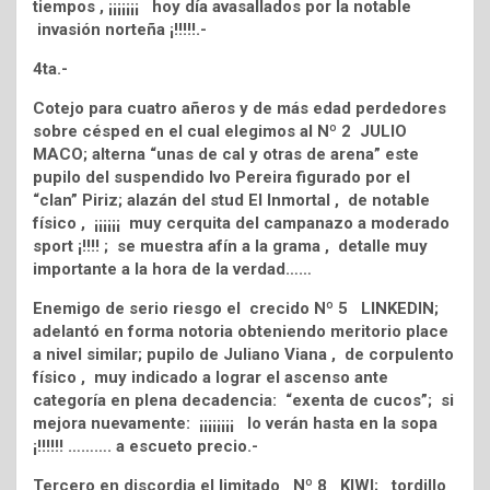
tiempos , ¡¡¡¡¡¡¡ hoy día avasallados por la notable
invasión norteña ¡!!!!!.-
4ta.-
Cotejo para cuatro añeros y de más edad perdedores
sobre césped en el cual elegimos al Nº 2 JULIO
MACO; alterna “unas de cal y otras de arena” este
pupilo del suspendido Ivo Pereira figurado por el
“clan” Piriz; alazán del stud El Inmortal , de notable
físico , ¡¡¡¡¡¡ muy cerquita del campanazo a moderado
sport ¡!!!! ; se muestra afín a la grama , detalle muy
importante a la hora de la verdad……
Enemigo de serio riesgo el crecido Nº 5 LINKEDIN;
adelantó en forma notoria obteniendo meritorio place
a nivel similar; pupilo de Juliano Viana , de corpulento
físico , muy indicado a lograr el ascenso ante
categoría en plena decadencia: “exenta de cucos”; si
mejora nuevamente: ¡¡¡¡¡¡¡¡ lo verán hasta en la sopa
¡!!!!!! ………. a escueto precio.-
Tercero en discordia el limitado Nº 8 KIWI; tordillo