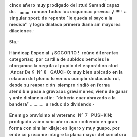
cinco añero muy prodigado del stud Sarandí capaz
de: ¡¡¡¡¡¡¡¡¡ romper todos los esquemas previos ¡!!!!!!! a
singular sport; de repente “le queda el sayo a la
medida” y logra dilatada primera diana sin mayores
dilaciones.-
5ta.-
Hándicap Especial ¡ SOCORRO ! reúne diferentes
categorías; por cartilla de subidos bemoles le
otorgamos la negrita al pupilo del esporádico stud
Ancar De 9 Nº 8 GAUCHO; muy bien ubicado en la
relación del plomo lo vemos cumplir destacado rol;
desde su reaparición siempre rindió en forma
atendible pese a gravosos gravámenes; viene de ganar
y ante distancia afín: “debería caer abrazado a la
bandera” ……….. a reducido dividendo.-
Enemigo bravísimo el veterano Nº 7 PUSHKIN;
prodigado zaino seis añero aun rindiendo en gran
forma con similar kilaje; es ligero y muy guapo, por
ende se presume integre la plana mayor del semáforo