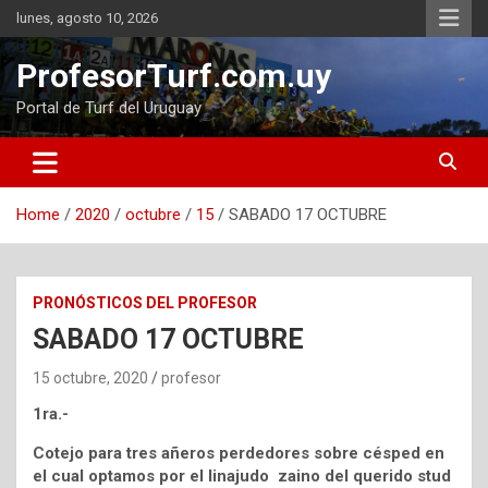
Skip
lunes, agosto 10, 2026
to
content
ProfesorTurf.com.uy
Portal de Turf del Uruguay
Home
2020
octubre
15
SABADO 17 OCTUBRE
PRONÓSTICOS DEL PROFESOR
SABADO 17 OCTUBRE
15 octubre, 2020
profesor
1ra.-
Cotejo para tres añeros perdedores sobre césped en
el cual optamos por el linajudo zaino del querido stud