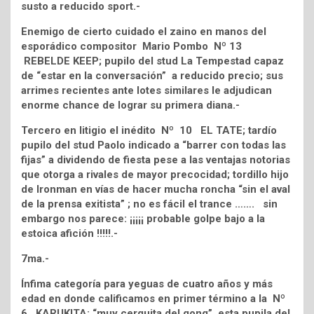
susto a reducido sport.-
Enemigo de cierto cuidado el zaino en manos del
esporádico compositor Mario Pombo Nº 13
REBELDE KEEP; pupilo del stud La Tempestad capaz
de “estar en la conversación” a reducido precio; sus
arrimes recientes ante lotes similares le adjudican
enorme chance de lograr su primera diana.-
Tercero en litigio el inédito Nº 10 EL TATE; tardío
pupilo del stud Paolo indicado a “barrer con todas las
fijas” a dividendo de fiesta pese a las ventajas notorias
que otorga a rivales de mayor precocidad; tordillo hijo
de Ironman en vías de hacer mucha roncha “sin el aval
de la prensa exitista” ; no es fácil el trance ……. sin
embargo nos parece: ¡¡¡¡¡ probable golpe bajo a la
estoica afición !!!!!.-
7ma.-
Ínfima categoría para yeguas de cuatro años y más
edad en donde calificamos en primer término a la Nº
6 KARUKITA; “muy cerquita del gong” esta pupila del