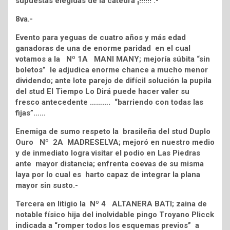
supuestas elegidas de la cátedra ¡!!!!!! .-
8va.-
Evento para yeguas de cuatro años y más edad
ganadoras de una de enorme paridad en el cual
votamos a la Nº 1A MANI MANY; mejoría súbita “sin
boletos” le adjudica enorme chance a mucho menor
dividendo; ante lote parejo de difícil solución la pupila
del stud El Tiempo Lo Dirá puede hacer valer su
fresco antecedente ………. “barriendo con todas las
fijas”……
Enemiga de sumo respeto la brasileña del stud Duplo
Ouro Nº 2A MADRESELVA; mejoró en nuestro medio
y de inmediato logra visitar el podio en Las Piedras
ante mayor distancia; enfrenta coevas de su misma
laya por lo cual es harto capaz de integrar la plana
mayor sin susto.-
Tercera en litigio la Nº 4 ALTANERA BATI; zaina de
notable físico hija del inolvidable pingo Troyano Plicck
indicada a “romper todos los esquemas previos” a