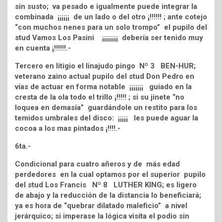
sin susto; va pesado e igualmente puede integrar la
combinada ¡¡¡¡¡¡ de un lado o del otro ¡!!!!!! ; ante cotejo
“con muchos nenes para un solo trompo” el pupilo del
stud Vamos Los Pasini ¡¡¡¡¡¡¡¡ debería ser tenido muy
en cuenta ¡!!!!!!.-
Tercero en litigio el linajudo pingo Nº 3 BEN-HUR;
veterano zaino actual pupilo del stud Don Pedro en
vías de actuar en forma notable ¡¡¡¡¡¡¡ guiado en la
cresta de la ola todo el trillo ¡!!!!! ; si su jinete “no
loquea en demasía” guardándole un restito para los
temidos umbrales del disco: ¡¡¡¡¡ les puede aguar la
cocoa a los mas pintados ¡!!!!.-
6ta.-
Condicional para cuatro añeros y de más edad
perdedores en la cual optamos por el superior pupilo
del stud Los Francis Nº 8 LUTHER KING; es ligero
de abajo y la reducción de la distancia lo beneficiará;
ya es hora de “quebrar dilatado maleficio” a nivel
jerárquico; si imperase la lógica visita el podio sin