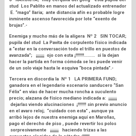
stud Los Pablito en manos del actualizado entrenador
E. “mago” Ilaria; ante distancia afín es probable logre
inminente ascenso favorecida por lote “exento de
brujas”.-
Enemiga y mucho más de la alígera Nº 2 SIN TOCAR;
pupila del stud La Pavita de corpulento físico indicada
a “estar en la conversación todo el trillo en puestos de
avanzada”; ¡¡¡¡¡¡¡ ojo con esta ¡!!!!!!!……… si la dejan
hacer la partida en forma cómoda se les puede venir
de un solo viaje hasta le esquiva “boca pintada”.-
Tercera en discordia la Nº 1 LA PRIMERA FUND;
ganadora en el legendario escenario sanducero “San
Félix” en vías de hacer mucha roncha a suculento
precio; alazana de físico mediano indicada a: ¡¡¡¡¡¡¡
dejarlas viendo alucinaciones ¡!!!!!!! sin previo anuncio
en el avaro reloj; “cuidado con esta” , aunque ya
arribó lejos de nuestra enemiga aquí en Maroñas,
pago el derecho de piso , puede revertir los polos
sorpresivamente ¡¡¡¡¡¡¡ haciendo trizas a las