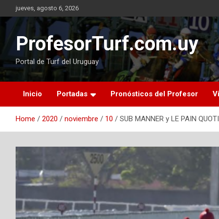
Skip
jueves, agosto 6, 2026
to
content
ProfesorTurf.com.uy
Portal de Turf del Uruguay
Inicio
Portadas
Pronósticos del Profesor
V
Home
2020
noviembre
10
SUB MANNER y LE PAIN QUOTID