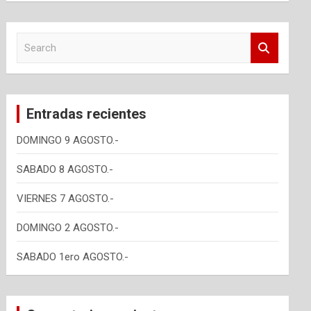
S
e
a
r
c
Entradas recientes
h
DOMINGO 9 AGOSTO.-
SABADO 8 AGOSTO.-
VIERNES 7 AGOSTO.-
DOMINGO 2 AGOSTO.-
SABADO 1ero AGOSTO.-