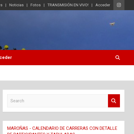
os
Noticias
Fotos
TRANSMISIÓN EN VIVO!
Acceder
ceder
S
e
a
r
c
MAROÑAS - CALENDARIO DE CARRERAS CON DETALLE
h