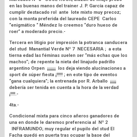
en las buenas manos del trainer J. P. García capaz de
cumplir destacado rol ante lote mixto muy precoz;
con la monta preferida del laureado CEPE Carlos
“enigmático “ Méndez lo creemos “duro hueso de
roer” a moderado precio.-
Tercera en litigio por impresión la potranca sanducera
del stud Manantial Verde Nº 7 NECESARIA ; a esta
tierna edad las féminas suelen ser “más echas que los
machos”; de repente la nieta del linajudo padrillo
argentino Orpen ¡¡¡¡¡¡¡ los deja viendo alucinaciones a
sport de súper fiesta ¡!!!!! ; en este tipo de eventos
“gana cualquiera”; la entrenada por R. Arballo ¡¡¡¡¡
debería ser tenida en cuenta a la hora de la verdad
¡!!!!.-
4ta.-
Condicional mixta para cinco añeros ganadores de
una en donde le daremos preferencia al Nº 2
INFRAMUNDO; muy regular el pupilo del stud El
Facha quedó en puerta tras ocupar la base del