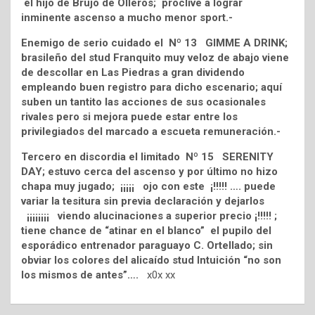
el hijo de Brujo de Olleros; proclive a lograr
inminente ascenso a mucho menor sport.-
Enemigo de serio cuidado el Nº 13 GIMME A DRINK;
brasileño del stud Franquito muy veloz de abajo viene
de descollar en Las Piedras a gran dividendo
empleando buen registro para dicho escenario; aquí
suben un tantito las acciones de sus ocasionales
rivales pero si mejora puede estar entre los
privilegiados del marcado a escueta remuneración.-
Tercero en discordia el limitado Nº 15 SERENITY
DAY; estuvo cerca del ascenso y por último no hizo
chapa muy jugado; ¡¡¡¡¡ ojo con este ¡!!!!! …. puede
variar la tesitura sin previa declaración y dejarlos
¡¡¡¡¡¡¡¡ viendo alucinaciones a superior precio ¡!!!!! ;
tiene chance de “atinar en el blanco” el pupilo del
esporádico entrenador paraguayo C. Ortellado; sin
obviar los colores del alicaído stud Intuición “no son
los mismos de antes”….
x0x xx