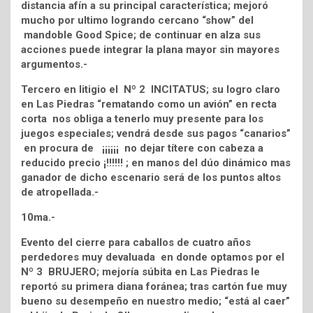
distancia afín a su principal característica; mejoró
mucho por ultimo logrando cercano “show” del
mandoble Good Spice; de continuar en alza sus
acciones puede integrar la plana mayor sin mayores
argumentos.-
Tercero en litigio el Nº 2 INCITATUS; su logro claro
en Las Piedras “rematando como un avión” en recta
corta nos obliga a tenerlo muy presente para los
juegos especiales; vendrá desde sus pagos “canarios”
en procura de ¡¡¡¡¡¡ no dejar títere con cabeza a
reducido precio ¡!!!!!! ; en manos del dúo dinámico mas
ganador de dicho escenario será de los puntos altos
de atropellada.-
10ma.-
Evento del cierre para caballos de cuatro años
perdedores muy devaluada en donde optamos por el
Nº 3 BRUJERO; mejoría súbita en Las Piedras le
reportó su primera diana foránea; tras cartón fue muy
bueno su desempeño en nuestro medio; “está al caer”