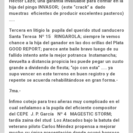
Héctor Lazo; una garantía invaluable para confiar en la
hija del pingo INVASOR; (este “crack” a dado
muestras eficientes de producir excelentes pasteros)
…..
Tercera en litigio la pupila del querido stud sanducero
Santa Teresa Nº 15 RINGAROLA; siempre le vemos
chance a la hija del ganador en las dos orillas del Plata
GOOD REPORT; parece ante baile bravo luego de su
fallido intento ante la mejor potranca Instamancha;
devuelta a distancia propicia les puede pegar un susto
grande a dividendo de fiesta; “ojo con esta” ….. ya
supo vencer en este terreno en buen registro y de
repente se acuerda rehabilitándose en gran forma.-
7ma.-
Ínfimo cotejo para tres añeras muy complicado en el
cual señalamos a la pupila del eficiente compositor
del CEPE J. P. García Nº 4 MAGESTIC STORM;
tardía zaina del stud Los Atacados bajo la batuta del
veterano piloto Carlos Méndez propensa a mejorar
mucho su única presentación donde ocupó honroso