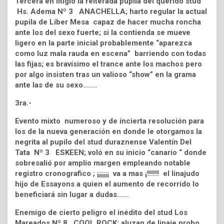
Tercera en litigio la reiterada pupila del querido stud
Hs. Adema Nº 3 ANACHELLA; harto regular la actual
pupila de Líber Mesa capaz de hacer mucha roncha
ante los del sexo fuerte; si la contienda se mueve
ligero en la parte inicial probablemente “aparezca
como luz mala rauda en escena” barriendo con todas
las fijas; es bravísimo el trance ante los machos pero
por algo insisten tras un valioso “show” en la grama
ante las de su sexo…….
3ra.-
Evento mixto numeroso y de incierta resolución para
los de la nueva generación en donde le otorgamos la
negrita al pupilo del stud duraznense Valentín Del
Tata Nº 3 ESKEEN; voló en su inicio “canario “ donde
sobresalió por amplio margen empleando notable
registro cronografico ; ¡¡¡¡¡¡ va a mas ¡!!!!!! el linajudo
hijo de Essayons a quien el aumento de recorrido lo
beneficiará sin lugar a dudas……
Enemigo de cierto peligro el inédito del stud Los
Mareados Nº 8 COOL ROCK; aluzan de linaje probo