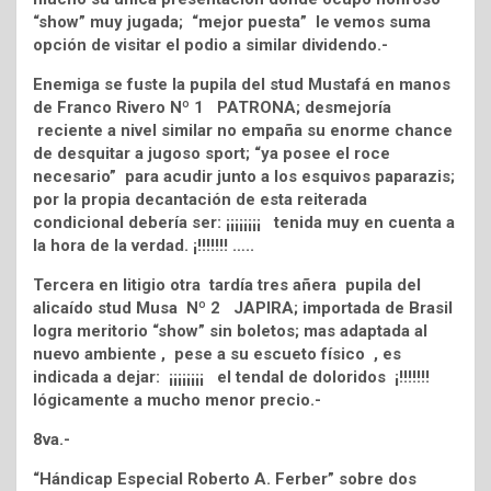
“show” muy jugada; “mejor puesta” le vemos suma
opción de visitar el podio a similar dividendo.-
Enemiga se fuste la pupila del stud Mustafá en manos
de Franco Rivero Nº 1 PATRONA; desmejoría
reciente a nivel similar no empaña su enorme chance
de desquitar a jugoso sport; “ya posee el roce
necesario” para acudir junto a los esquivos paparazis;
por la propia decantación de esta reiterada
condicional debería ser: ¡¡¡¡¡¡¡¡ tenida muy en cuenta a
la hora de la verdad. ¡!!!!!!! …..
Tercera en litigio otra tardía tres añera pupila del
alicaído stud Musa Nº 2 JAPIRA; importada de Brasil
logra meritorio “show” sin boletos; mas adaptada al
nuevo ambiente , pese a su escueto físico , es
indicada a dejar: ¡¡¡¡¡¡¡¡ el tendal de doloridos ¡!!!!!!!
lógicamente a mucho menor precio.-
8va.-
“Hándicap Especial Roberto A. Ferber” sobre dos