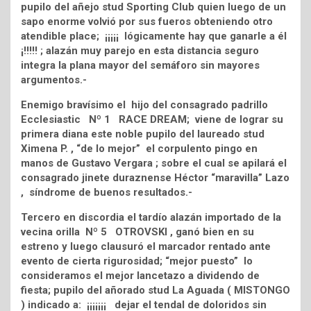
pupilo del añejo stud Sporting Club quien luego de un
sapo enorme volvió por sus fueros obteniendo otro
atendible place; ¡¡¡¡¡ lógicamente hay que ganarle a él
¡!!!!! ; alazán muy parejo en esta distancia seguro
integra la plana mayor del semáforo sin mayores
argumentos.-
Enemigo bravísimo el hijo del consagrado padrillo
Ecclesiastic Nº 1 RACE DREAM; viene de lograr su
primera diana este noble pupilo del laureado stud
Ximena P. , “de lo mejor” el corpulento pingo en
manos de Gustavo Vergara ; sobre el cual se apilará el
consagrado jinete duraznense Héctor “maravilla” Lazo
, síndrome de buenos resultados.-
Tercero en discordia el tardío alazán importado de la
vecina orilla Nº 5 OTROVSKI , ganó bien en su
estreno y luego clausuró el marcador rentado ante
evento de cierta rigurosidad; “mejor puesto” lo
consideramos el mejor lancetazo a dividendo de
fiesta; pupilo del añorado stud La Aguada ( MISTONGO
) indicado a: ¡¡¡¡¡¡¡ dejar el tendal de doloridos sin