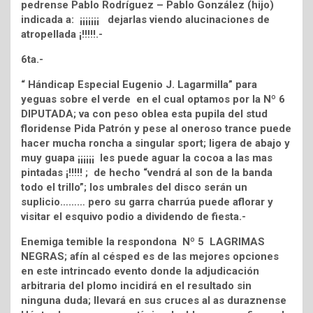
pedrense Pablo Rodríguez – Pablo González (hijo)
indicada a: ¡¡¡¡¡¡¡ dejarlas viendo alucinaciones de
atropellada ¡!!!!!.-
6ta.-
“ Hándicap Especial Eugenio J. Lagarmilla” para
yeguas sobre el verde en el cual optamos por la Nº 6
DIPUTADA; va con peso oblea esta pupila del stud
floridense Pida Patrón y pese al oneroso trance puede
hacer mucha roncha a singular sport; ligera de abajo y
muy guapa ¡¡¡¡¡¡ les puede aguar la cocoa a las mas
pintadas ¡!!!!! ; de hecho “vendrá al son de la banda
todo el trillo”; los umbrales del disco serán un
suplicio……… pero su garra charrúa puede aflorar y
visitar el esquivo podio a dividendo de fiesta.-
Enemiga temible la respondona Nº 5 LAGRIMAS
NEGRAS; afín al césped es de las mejores opciones
en este intrincado evento donde la adjudicación
arbitraria del plomo incidirá en el resultado sin
ninguna duda; llevará en sus cruces al as duraznense