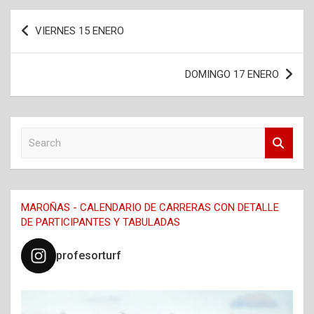
Navegación
VIERNES 15 ENERO
de
entradas
DOMINGO 17 ENERO
S
e
a
r
c
MAROÑAS - CALENDARIO DE CARRERAS CON DETALLE
h
DE PARTICIPANTES Y TABULADAS
profesorturf