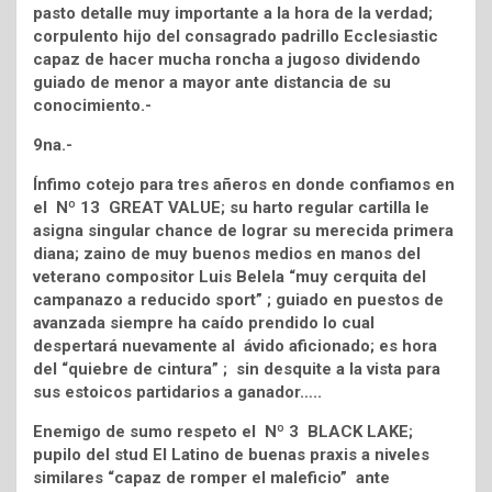
pasto detalle muy importante a la hora de la verdad;
corpulento hijo del consagrado padrillo Ecclesiastic
capaz de hacer mucha roncha a jugoso dividendo
guiado de menor a mayor ante distancia de su
conocimiento.-
9na.-
Ínfimo cotejo para tres añeros en donde confiamos en
el Nº 13 GREAT VALUE; su harto regular cartilla le
asigna singular chance de lograr su merecida primera
diana; zaino de muy buenos medios en manos del
veterano compositor Luis Belela “muy cerquita del
campanazo a reducido sport” ; guiado en puestos de
avanzada siempre ha caído prendido lo cual
despertará nuevamente al ávido aficionado; es hora
del “quiebre de cintura” ; sin desquite a la vista para
sus estoicos partidarios a ganador…..
Enemigo de sumo respeto el Nº 3 BLACK LAKE;
pupilo del stud El Latino de buenas praxis a niveles
similares “capaz de romper el maleficio” ante