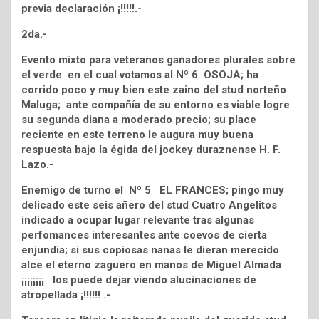
previa declaración ¡!!!!!.-
2da.-
Evento mixto para veteranos ganadores plurales sobre
el verde en el cual votamos al Nº 6 OSOJA; ha
corrido poco y muy bien este zaino del stud norteño
Maluga; ante compañía de su entorno es viable logre
su segunda diana a moderado precio; su place
reciente en este terreno le augura muy buena
respuesta bajo la égida del jockey duraznense H. F.
Lazo.-
Enemigo de turno el Nº 5 EL FRANCES; pingo muy
delicado este seis añero del stud Cuatro Angelitos
indicado a ocupar lugar relevante tras algunas
perfomances interesantes ante coevos de cierta
enjundia; si sus copiosas nanas le dieran merecido
alce el eterno zaguero en manos de Miguel Almada
¡¡¡¡¡¡¡¡ los puede dejar viendo alucinaciones de
atropellada ¡!!!!!! .-