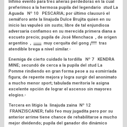
Ínfimo evento para tres añeras perdedoras en la cual
preferimos a la hermosa pupila del legendario stud La
Aguada Nº 10 PESCARIA; por último clausuró el
semáforo ante la linajuda Dulce Brujita quien en su
inicio las vapuleó sin susto; libre de tal enjundiosa
adversaria confiamos en su merecida primera diana a
escueto precio; pupila de José Menchaca , de origen
argentino , ¡¡¡¡¡¡¡ muy cerquita del gong ¡!!!!! tras
atendible brega a nivel similar.-
Enemiga de cierto cuidado la tordilla Nº 7 KENDRA
MINE; secundó de cerca a la pupila del stud La
Pomme rindiendo en gran forma pese a su esmirriada
figura; de repente mejora y logra surgir del anonimato
a mucho menor sport; tabulada meritoria le asigna
excelente opción de lograr el ascenso sin mayores
elogios.-
Tercera en litigio la linajuda zaina Nº 12
FRANZISCANER; falló feo muy jugadita pero por su
anterior arrime tiene chance de rehabilitarse a mucho
mejor dividendo; pupila del ganador dio dinámico