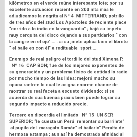
kilómetros en el verde reúne interesante lote; por su
excelente actuación reciente en 200 mts más le
adjudicamos la negrita al Nº 4 MITTERRAND; potrillo
de tres años del stud Los Apóstoles de reciente place
“corrido a lo indio en la vanguardia” ; bajó su ímpetu
muy cerquita del disco dejando a sus partidarios “ con
la sangre en el ojo”…… si su jinete aplica bien el libreto
“ el baile es con él” a redituable sport…..
Enemigo de real peligro el tordillo del stud Ximena P.
Nº 16 CAP BON; fue de los mejores exponentes de
su generación y un problema físico de entidad lo radio
por mucho tiempo de las lides; mejoró mucho su
opaca rantree lo cual le asigna enorme chance de
mostrar su real faceta a escueto dividendo; si se
acuerda de sus buenas praxis bien puede lograr su
segundo impacto a reducido precio.-
Tercero en discordia el limitado Nº 15 UN SER
SUPERIOR; “le cuesta un Perú remontar su barrilete”
al pupilo del maragato Ramón” el bailarín” Peralta de
hermosa estampa ; aun así ha demostrado afinidad al