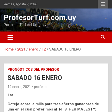
Skip
viernes, agosto 7, 2026
to
content
ProfesorTurf.com.uy
Portal de Turf del Uruguay
Home
2021
enero
12
SABADO 16 ENERO
PRONÓSTICOS DEL PROFESOR
SABADO 16 ENERO
12 enero, 2021
profesor
1ra.-
Cotejo sobre la milla para tres añeros ganadores de
una en el cual preferimos al Nº 8 HER MAJESTY;