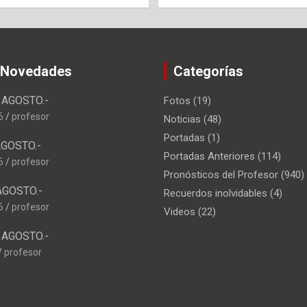
 Novedades
Categorías
AGOSTO.-
Fotos
(19)
6
profesor
Noticias
(48)
Portadas
(1)
GOSTO.-
Portadas Anteriores
(114)
6
profesor
Pronósticos del Profesor
(940)
AGOSTO.-
Recuerdos inolvidables
(4)
6
profesor
Videos
(22)
AGOSTO.-
profesor