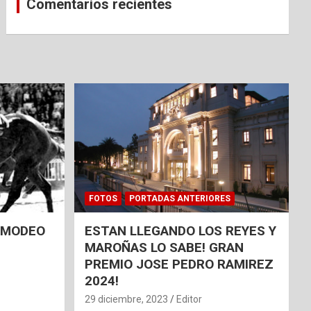
Comentarios recientes
FOTOS
PORTADAS ANTERIORES
 AMODEO
ESTAN LLEGANDO LOS REYES Y
MAROÑAS LO SABE! GRAN
PREMIO JOSE PEDRO RAMIREZ
2024!
29 diciembre, 2023
Editor