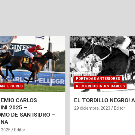
PORTADAS ANTERIORES
ANTERIORES
RECUERDOS INOLVIDABLES
REMIO CARLOS
EL TORDILLO NEGRO!
INI 2025 –
29 diciembre, 2023
Editor
MO DE SAN ISIDRO –
INA
, 2025
Editor