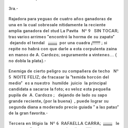
3ra.-
Rajadora para yeguas de cuatro años ganadoras de
una en la cual sobresale nítidamente la reciente
amplia ganadora del stud La Pavita Nº 9 SIN TOCAR;
tras varios arrimes “encontró la horma de su zapato”
dejando el tendal ¡¡¡¡¡¡¡¡ por una cuadra ¡!!!!!!! ; si
repite no habrá con que darle a esta corpulenta zaina
en manos de A. Cardozo; seguramente a vintenes…. (
no dobla la plata).-
Enemiga de cierto peligro su compañera de techo Nº
5 NOITE FELIZ; de fracasar la “temida horcón del
medio” es a nuestro humilde juicio la principal
candidata a sacarse la foto; es veloz esta pequeña
pupila de A. Cardozo ; dejando de lado su sapo
grande reciente, (por la buena) , puede lograr su
segunda diana a moderado precio guiada “ a las patas”
de la gran favorita.-
Tercera en litigio la Nº 6 RAFAELLA CARRA; ¡¡¡¡¡¡¡¡ le