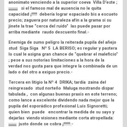
anonimato venciendo a la superior coeva Villa D’este ;
¡¡¡¡¡¡¡¡ si el famoso mal de ausencia no le quita
capacidad ¡!!!!! debería lograr espaciado bis a escueto
precio; zaguera por naturaleza afín a la grama si su
jinete la trae “cerca del ruido” las puede pasar por
arriba mediante raudo descuento final.-
Enemiga de sumo peligro la reiterada pupila del añejo
stud Siga Siga Nº 5 LA BERISO; es regular y pastera
lo cual le asigna gran chance de “quebrar el maleficio”
; pese a sus notorias limitaciones a la hora de la
verdad nos gusta para que integre la combinada de un
lado o del otro a exiguo precio.-
Tercera en litigio la Nº 4 DRIKA; tardía zaina del
reingresado stud norteño Maluga mostrando dispar
tabulada , con algunas buenas praxis en este terreno;
como lance a excelente dividendo nada mejor que la
pupila del esporádico profesional Luis Signoretti;
quien bien puede encontrar la medida de su sayo y
dejarlas viendo visiones mediante corta atropellada:
¡¡¡¡¡¡¡ justo donde se cobra ¡!!!!!!.-