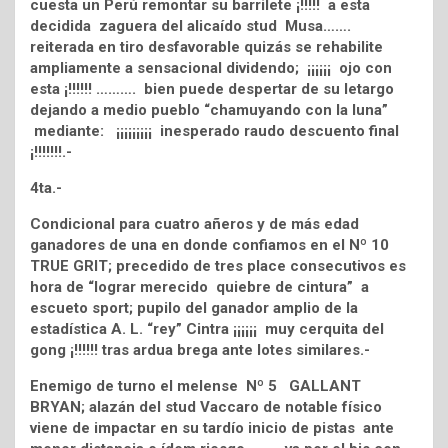
cuesta un Perú remontar su barrilete ¡!!!!! a esta
decidida zaguera del alicaído stud Musa…….
reiterada en tiro desfavorable quizás se rehabilite
ampliamente a sensacional dividendo; ¡¡¡¡¡¡ ojo con
esta ¡!!!!!! ………. bien puede despertar de su letargo
dejando a medio pueblo “chamuyando con la luna”
mediante: ¡¡¡¡¡¡¡¡¡ inesperado raudo descuento final
¡!!!!!!!.-
4ta.-
Condicional para cuatro añeros y de más edad
ganadores de una en donde confiamos en el Nº 10
TRUE GRIT; precedido de tres place consecutivos es
hora de “lograr merecido quiebre de cintura” a
escueto sport; pupilo del ganador amplio de la
estadística A. L. “rey” Cintra ¡¡¡¡¡¡ muy cerquita del
gong ¡!!!!!! tras ardua brega ante lotes similares.-
Enemigo de turno el melense Nº 5 GALLANT
BRYAN; alazán del stud Vaccaro de notable físico
viene de impactar en su tardío inicio de pistas ante