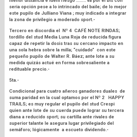
menor distancia e ídem riesgo …….. va por el bis con
seria opción pese a lo intrincado del baile; de lo mejor
este pupilo de Julliano Viana ; muy indicado a integrar
la zona de privilegio a moderado sport.-
Tercero en discordia el Nº 4 CAFÉ NOTE RINDAS;
tordillo del stud Media Luna Roja de reducida figura
capaz de repetir la dosis tras su cercano impacto en
una sola hebra sobre la milla; “cuidado” con este
pequeño pupilo de Walter R. Báez; ante lote a su
medida quizás actué en forma sobresaliente a
redituable precio.-
5ta.-
Condicional para cuatro añeros ganadores duales de
suma paridad en la cual optamos por el Nº 2 HAPPY
TRAILS; es muy regular el pupilo del stud Crespi
quien ante lote de su cuerda puede lograr su tercera
diana a reducido sport; su cartilla ante rivales de
superior talante le asegura lugar privilegiado del
semáforo; lógicamente a escueto dividendo.-