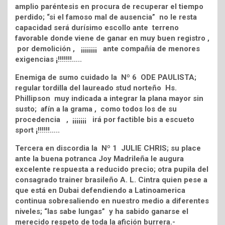
amplio paréntesis en procura de recuperar el tiempo
perdido; “si el famoso mal de ausencia” no le resta
capacidad será durísimo escollo ante terreno
favorable donde viene de ganar en muy buen registro ,
por demolición , ¡¡¡¡¡¡¡¡ ante compañía de menores
exigencias ¡!!!!!!!…..
Enemiga de sumo cuidado la Nº 6 ODE PAULISTA;
regular tordilla del laureado stud norteño Hs.
Phillipson muy indicada a integrar la plana mayor sin
susto; afín a la grama , como todos los de su
procedencia , ¡¡¡¡¡¡¡ irá por factible bis a escueto
sport ¡!!!!!!…..
Tercera en discordia la Nº 1 JULIE CHRIS; su place
ante la buena potranca Joy Madrileña le augura
excelente respuesta a reducido precio; otra pupila del
consagrado trainer brasileño A. L. Cintra quien pese a
que está en Dubai defendiendo a Latinoamerica
continua sobresaliendo en nuestro medio a diferentes
niveles; “las sabe lungas” y ha sabido ganarse el
merecido respeto de toda la afición burrera.-