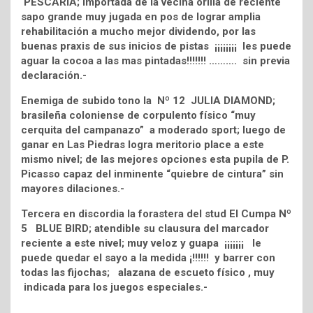
PESCARIA; importada de la vecina orilla de reciente
sapo grande muy jugada en pos de lograr amplia
rehabilitación a mucho mejor dividendo, por las
buenas praxis de sus inicios de pistas ¡¡¡¡¡¡¡¡ les puede
aguar la cocoa a las mas pintadas!!!!!!! ………. sin previa
declaración.-
Enemiga de subido tono la Nº 12 JULIA DIAMOND;
brasileña coloniense de corpulento físico “muy
cerquita del campanazo” a moderado sport; luego de
ganar en Las Piedras logra meritorio place a este
mismo nivel; de las mejores opciones esta pupila de P.
Picasso capaz del inminente “quiebre de cintura” sin
mayores dilaciones.-
Tercera en discordia la forastera del stud El Cumpa Nº
5 BLUE BIRD; atendible su clausura del marcador
reciente a este nivel; muy veloz y guapa ¡¡¡¡¡¡¡ le
puede quedar el sayo a la medida ¡!!!!!! y barrer con
todas las fijochas; alazana de escueto físico , muy
indicada para los juegos especiales.-