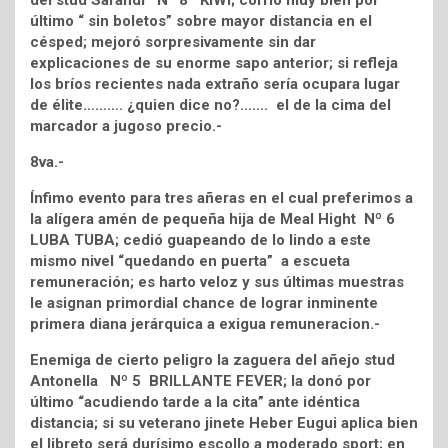
último “ sin boletos” sobre mayor distancia en el
césped; mejoró sorpresivamente sin dar
explicaciones de su enorme sapo anterior; si refleja
los bríos recientes nada extraño sería ocupara lugar
de élite………. ¿quien dice no?……. el de la cima del
marcador a jugoso precio.-
8va.-
Ínfimo evento para tres añeras en el cual preferimos a
la alígera amén de pequeña hija de Meal Hight Nº 6
LUBA TUBA; cedió guapeando de lo lindo a este
mismo nivel “quedando en puerta” a escueta
remuneración; es harto veloz y sus últimas muestras
le asignan primordial chance de lograr inminente
primera diana jerárquica a exigua remuneracion.-
Enemiga de cierto peligro la zaguera del añejo stud
Antonella Nº 5 BRILLANTE FEVER; la donó por
último “acudiendo tarde a la cita” ante idéntica
distancia; si su veterano jinete Heber Eugui aplica bien
el libreto será durísimo escollo a moderado sport; en