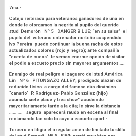
7ma.-
Cotejo reiterado para veteranos ganadores de una en
donde le otorgamos la negrita al pupilo del querido
stud Demorón Nº 5 DANGER B LUE; “en su salsa” el
pupilo del veterano entrenador norteño suspendido
Ivo Pereira puede continuar la buena racha de estos
actualizados colores (rojo y negro); ante compañía
“exenta de cucos” le vemos enorme opción de visitar
el podio a escueto precio sin mayores argumentos…..
Enemigo de real peligro el zaguero del stud América
Lin Nº 6 PITONGAZO ALLEY; prodigado alazán de
reducido físico a cargo del famoso dúo dinámico
“canario” P. Rodríguez- Pablo González (hijo)
acumula siete place y tres show” acudiendo
mayoritariamente tarde a la cita; le sirve la distancia
……….. seguro aparecerá raudo en escena al final
reclamando tan solo lo suyo a escueto sport.-
Tercero en litigio el irregular amén de limitado tordillo
del stud Sarandí Nº 8 KIWI; corrió muy bien por