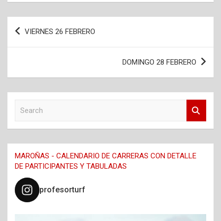
Navegación
VIERNES 26 FEBRERO
de
entradas
DOMINGO 28 FEBRERO
S
e
a
r
c
MAROÑAS - CALENDARIO DE CARRERAS CON DETALLE
h
DE PARTICIPANTES Y TABULADAS
profesorturf