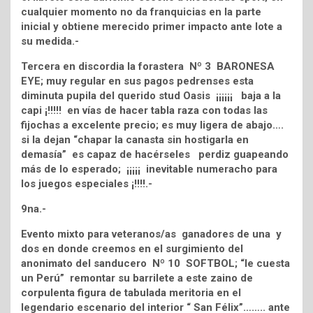
cualquier momento no da franquicias en la parte
inicial y obtiene merecido primer impacto ante lote a
su medida.-
Tercera en discordia la forastera Nº 3 BARONESA
EYE; muy regular en sus pagos pedrenses esta
diminuta pupila del querido stud Oasis ¡¡¡¡¡¡ baja a la
capi ¡!!!!! en vías de hacer tabla raza con todas las
fijochas a excelente precio; es muy ligera de abajo….
si la dejan “chapar la canasta sin hostigarla en
demasía” es capaz de hacérseles perdiz guapeando
más de lo esperado; ¡¡¡¡¡ inevitable numeracho para
los juegos especiales ¡!!!!.-
9na.-
Evento mixto para veteranos/as ganadores de una y
dos en donde creemos en el surgimiento del
anonimato del sanducero Nº 10 SOFTBOL; “le cuesta
un Perú” remontar su barrilete a este zaino de
corpulenta figura de tabulada meritoria en el
legendario escenario del interior “ San Félix”…….. ante