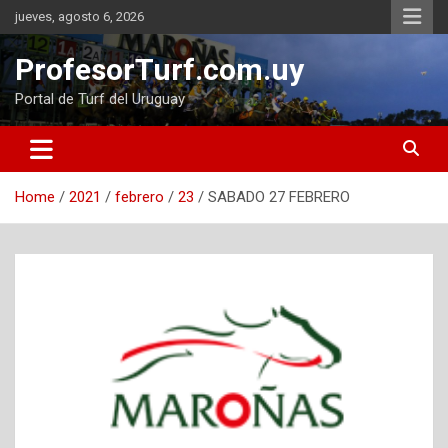
Skip
jueves, agosto 6, 2026
to
content
ProfesorTurf.com.uy
Portal de Turf del Uruguay
Home
2021
febrero
23
SABADO 27 FEBRERO