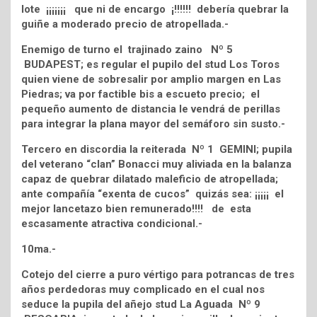
lote ¡¡¡¡¡¡¡ que ni de encargo ¡!!!!!! debería quebrar la
guiñe a moderado precio de atropellada.-
Enemigo de turno el trajinado zaino Nº 5
BUDAPEST; es regular el pupilo del stud Los Toros
quien viene de sobresalir por amplio margen en Las
Piedras; va por factible bis a escueto precio; el
pequeño aumento de distancia le vendrá de perillas
para integrar la plana mayor del semáforo sin susto.-
Tercero en discordia la reiterada Nº 1 GEMINI; pupila
del veterano “clan” Bonacci muy aliviada en la balanza
capaz de quebrar dilatado maleficio de atropellada;
ante compañía “exenta de cucos” quizás sea: ¡¡¡¡¡ el
mejor lancetazo bien remunerado!!!! de esta
escasamente atractiva condicional.-
10ma.-
Cotejo del cierre a puro vértigo para potrancas de tres
años perdedoras muy complicado en el cual nos
seduce la pupila del añejo stud La Aguada Nº 9