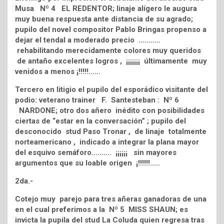
Musa Nº 4 EL REDENTOR; linaje alígero le augura
muy buena respuesta ante distancia de su agrado;
pupilo del novel compositor Pablo Bringas propenso a
dejar el tendal a moderado precio ………..
rehabilitando merecidamente colores muy queridos
de antaño excelentes logros , ¡¡¡¡¡¡¡ últimamente muy
venidos a menos ¡!!!!!……
Tercero en litigio el pupilo del esporádico visitante del
podio: veterano trainer F. Santesteban : Nº 6
NARDONE; otro dos añero inédito con posibilidades
ciertas de “estar en la conversación” ; pupilo del
desconocido stud Paso Tronar , de linaje totalmente
norteamericano , indicado a integrar la plana mayor
del esquivo semáforo………. ¡¡¡¡¡¡ sin mayores
argumentos que su loable origen ¡!!!!!!…..
2da.-
Cotejo muy parejo para tres añeras ganadoras de una
en el cual preferimos a la Nº 5 MISS SHAUN; es
invicta la pupila del stud La Coluda quien regresa tras