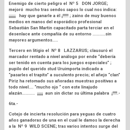
Enemigo de cierto peligro el Nº 5 DON JORGE;
mejoró mucho tras sendos sapos lo cual nos indica:
¡¡¡¡¡¡ hay que ganarle a él ¡!!!!! ; zaino de muy buenos
medios en manos del esporádico profesional
Sebastián San Martin capacitado parta terciar en el
desenlace ante compañía de su entorno ………..sin
mayores argumentos…..
Tercero en litigio el Nº 8 LAZZARUS; clausuró el
marcador rentado a nivel análogo por ende “debería
ser tenido en cuenta para los juegos especiales” ;
pupilo del querido stud Uruimporta indicado a
“pasarles el trapito” a suculento precio; el añejo “clan”
Piriz ha retomado sus añoradas muestras positivas a
todo nivel…. “mucho ojo “ con este linajudo
alazán……….. ¡¡¡¡¡ aun sin dictar su última palabra ¡!!!!.-
6ta.-
Cotejo de incierta resolución para yeguas de cuatro
años ganadoras de una en el cual le damos la derecha
a la Nº 9 WILD SCENE; tras varios intentos surge del