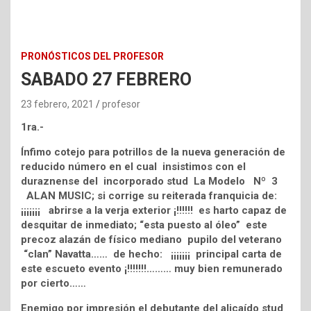
PRONÓSTICOS DEL PROFESOR
SABADO 27 FEBRERO
23 febrero, 2021
profesor
1ra.-
Ínfimo cotejo para potrillos de la nueva generación de
reducido número en el cual insistimos con el
duraznense del incorporado stud La Modelo Nº 3
ALAN MUSIC; si corrige su reiterada franquicia de:
¡¡¡¡¡¡¡ abrirse a la verja exterior ¡!!!!!! es harto capaz de
desquitar de inmediato; “esta puesto al óleo” este
precoz alazán de físico mediano pupilo del veterano
“clan” Navatta…… de hecho: ¡¡¡¡¡¡¡ principal carta de
este escueto evento ¡!!!!!!!……… muy bien remunerado
por cierto……
Enemigo por impresión el debutante del alicaído stud