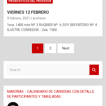
PRONÓSTICOS DEL PROFESOR
VIERNES 12 FEBRERO
9 febrero, 2021
profesor
1era. 1400 mts Nº 3 RUGBIER Nº 6 SOY REPORTERO Nº 4
ILUSTRE CORREDOR.- 2da. 1500…
Navegación
1
2
Next
de
entradas
S
e
a
r
c
MAROÑAS - CALENDARIO DE CARRERAS CON DETALLE
h
DE PARTICIPANTES Y TABULADAS