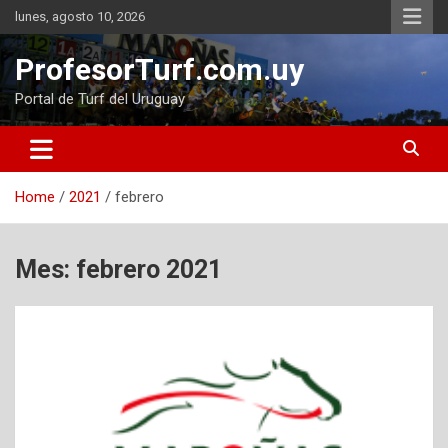
Skip
lunes, agosto 10, 2026
to
content
ProfesorTurf.com.uy
Portal de Turf del Uruguay
Home
2021
febrero
Mes:
febrero 2021