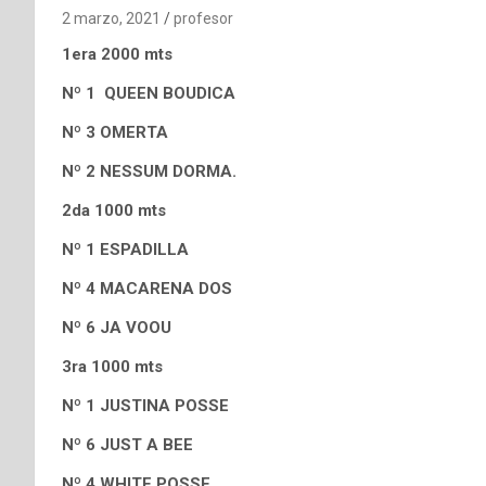
2 marzo, 2021
profesor
1era 2000 mts
Nº 1 QUEEN BOUDICA
Nº 3 OMERTA
Nº 2 NESSUM DORMA.
2da 1000 mts
Nº 1 ESPADILLA
Nº 4 MACARENA DOS
Nº 6 JA VOOU
3ra 1000 mts
Nº 1 JUSTINA POSSE
Nº 6 JUST A BEE
Nº 4 WHITE POSSE