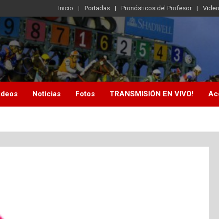
Inicio
Portadas
Pronósticos del Profesor
Vide
ideos
Noticias
Fotos
TRANSMISIÓN EN VIVO!
Ac