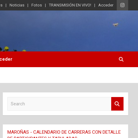
os
Noticias
Fotos
TRANSMISIÓN EN VIVO!
Acceder
ceder
S
e
a
r
c
MAROÑAS - CALENDARIO DE CARRERAS CON DETALLE
h