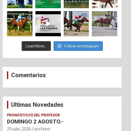
Load More...
Follow on Instagram
Comentarios
Ultimas Novedades
PRONÓSTICOS DEL PROFESOR
DOMINGO 2 AGOSTO.-
29 julio, 2026
profesor