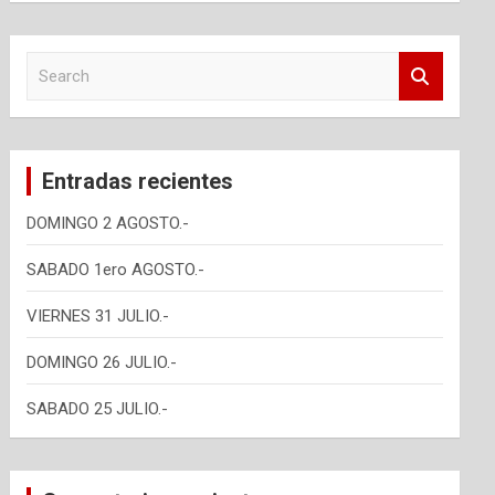
S
e
a
r
c
Entradas recientes
h
DOMINGO 2 AGOSTO.-
SABADO 1ero AGOSTO.-
VIERNES 31 JULIO.-
DOMINGO 26 JULIO.-
SABADO 25 JULIO.-