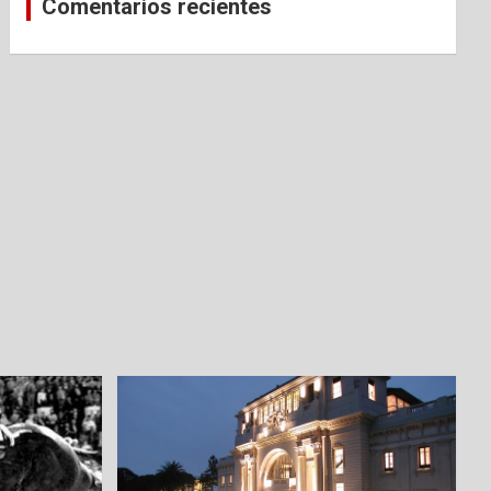
Comentarios recientes