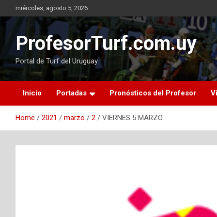
Skip
miércoles, agosto 5, 2026
to
content
ProfesorTurf.com.uy
Portal de Turf del Uruguay
Inicio
Portadas
Pronósticos del Profesor
V
Home
2021
marzo
2
VIERNES 5 MARZO