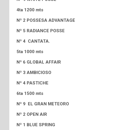
4ta 1200 mts
Nº 2 POSSESA ADVANTAGE
Nº 5 RADIANCE POSSE
Nº 4 CANTATA.
5ta 1000 mts
Nº 6 GLOBAL AFFAIR
Nº 3 AMBICIOSO
Nº 4 PASTICHE
6ta 1500 mts
Nº 9 EL GRAN METEORO
Nº 2 OPEN AIR
Nº 1 BLUE SPRING