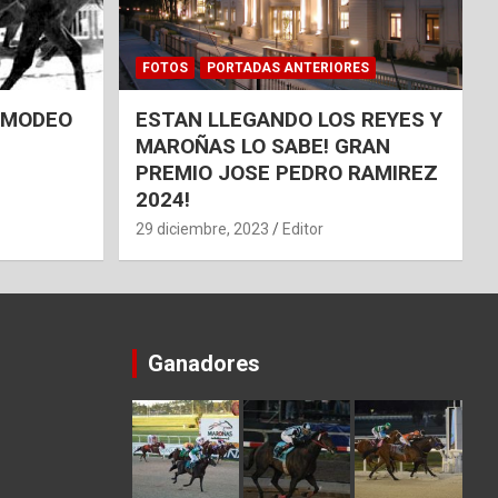
FOTOS
PORTADAS ANTERIORES
 AMODEO
ESTAN LLEGANDO LOS REYES Y
MAROÑAS LO SABE! GRAN
PREMIO JOSE PEDRO RAMIREZ
2024!
29 diciembre, 2023
Editor
Ganadores