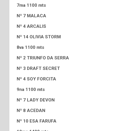
7ma 1100 mts
Nº 7 MALACA
Nº 4 ARCALIS
Nº 14 OLIVIA STORM
8va 1100 mts
Nº 2 TRIUNFO DA SERRA
Nº 3 DRAFT SECRET
Nº 4 SOY FORCITA
9na 1100 mts
Nº 7 LADY DEVON
Nº 8 ACEDAN
Nº 10 ESA FARUFA