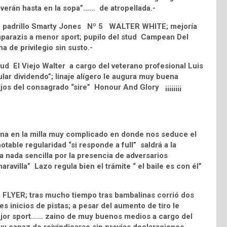
 verán hasta en la sopa”…… de atropellada.-
do padrillo Smarty Jones Nº 5 WALTER WHITE; mejoría
 paparazis a menor sport; pupilo del stud Campean Del
na de privilegio sin susto.-
ud El Viejo Walter a cargo del veterano profesional Luis
lar dividendo”; linaje alígero le augura muy buena
jos del consagrado “sire” Honour And Glory ¡¡¡¡¡¡¡¡
una en la milla muy complicado en donde nos seduce el
able regularidad “si responde a full” saldrá a la
ea nada sencilla por la presencia de adversarios
ravilla” Lazo regula bien el trámite “ el baile es con él”
LYER; tras mucho tiempo tras bambalinas corrió dos
 inicios de pistas; a pesar del aumento de tiro le
jor sport…… zaino de muy buenos medios a cargo del