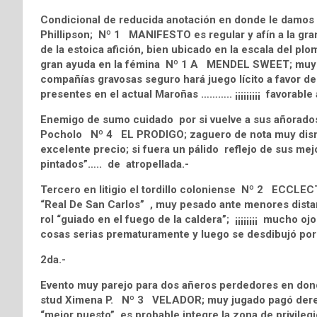
Condicional de reducida anotación en donde le damos l
Phillipson; Nº 1 MANIFESTO es regular y afín a la gram
de la estoica afición, bien ubicado en la escala del pl
gran ayuda en la fémina Nº 1 A MENDEL SWEET; muy li
compañías gravosas seguro hará juego lícito a favo
presentes en el actual Maroñas ……….. ¡¡¡¡¡¡¡¡¡ favorable a
Enemigo de sumo cuidado por si vuelve a sus añorados
Pocholo Nº 4 EL PRODIGO; zaguero de nota muy dismin
excelente precio; si fuera un pálido reflejo de sus m
pintados”….. de atropellada.-
Tercero en litigio el tordillo coloniense Nº 2 ECCLE
“Real De San Carlos” , muy pesado ante menores dista
rol “guiado en el fuego de la caldera”; ¡¡¡¡¡¡¡¡ mucho oj
cosas serias prematuramente y luego se desdibujó po
2da.-
Evento muy parejo para dos añeros perdedores en donde
stud Ximena P. Nº 3 VELADOR; muy jugado pagó derec
“mejor puesto” es probable integre la zona de privilegi