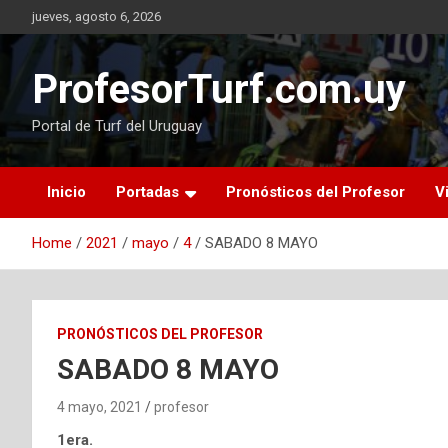
Skip
jueves, agosto 6, 2026
to
content
ProfesorTurf.com.uy
Portal de Turf del Uruguay
Inicio
Portadas
Pronósticos del Profesor
V
Home
2021
mayo
4
SABADO 8 MAYO
PRONÓSTICOS DEL PROFESOR
SABADO 8 MAYO
4 mayo, 2021
profesor
1era.