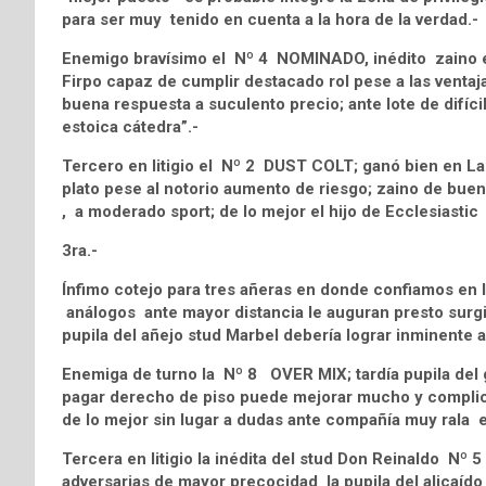
para ser muy tenido en cuenta a la hora de la verdad.-
Enemigo bravísimo el Nº 4 NOMINADO, inédito zaino en
Firpo capaz de cumplir destacado rol pese a las ventaj
buena respuesta a suculento precio; ante lote de difíci
estoica cátedra”.-
Tercero en litigio el Nº 2 DUST COLT; ganó bien en Las
plato pese al notorio aumento de riesgo; zaino de buen
, a moderado sport; de lo mejor el hijo de Ecclesiastic ¡
3ra.-
Ínfimo cotejo para tres añeras en donde confiamos e
análogos ante mayor distancia le auguran presto surg
pupila del añejo stud Marbel debería lograr inminente 
Enemiga de turno la Nº 8 OVER MIX; tardía pupila del 
pagar derecho de piso puede mejorar mucho y complicar 
de lo mejor sin lugar a dudas ante compañía muy rala 
Tercera en litigio la inédita del stud Don Reinaldo Nº 
adversarias de mayor precocidad la pupila del alicaíd