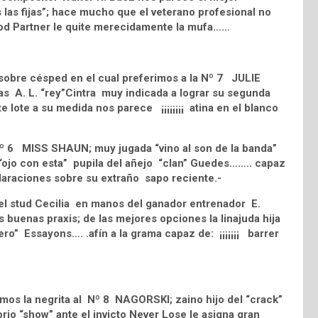
 las fijas”; hace mucho que el veterano profesional no
Good Partner le quite merecidamente la mufa……
sobre césped en el cual preferimos a la Nº 7 JULIE
as A. L. “rey”Cintra muy indicada a lograr su segunda
e lote a su medida nos parece ¡¡¡¡¡¡¡¡ atina en el blanco
Nº 6 MISS SHAUN; muy jugada “vino al son de la banda”
“ojo con esta” pupila del añejo “clan” Guedes…….. capaz
eclaraciones sobre su extraño sapo reciente.-
del stud Cecilia en manos del ganador entrenador E.
as buenas praxis; de las mejores opciones la linajuda hija
ro” Essayons…. .afín a la grama capaz de: ¡¡¡¡¡¡¡ barrer
os la negrita al Nº 8 NAGORSKI; zaino hijo del “crack”
o “show” ante el invicto Never Lose le asigna gran