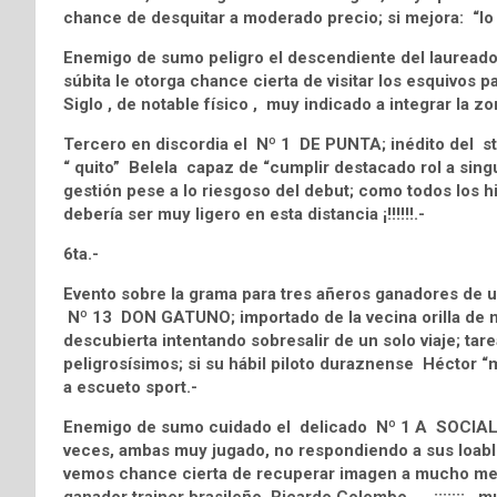
chance de desquitar a moderado precio; si mejora: “lo
Enemigo de sumo peligro el descendiente del laurea
súbita le otorga chance cierta de visitar los esquivos
Siglo , de notable físico , muy indicado a integrar la zo
Tercero en discordia el Nº 1 DE PUNTA; inédito del st
“ quito” Belela capaz de “cumplir destacado rol a singu
gestión pese a lo riesgoso del debut; como todos los hi
debería ser muy ligero en esta distancia ¡!!!!!!.-
6ta.-
Evento sobre la grama para tres añeros ganadores de 
Nº 13 DON GATUNO; importado de la vecina orilla de not
descubierta intentando sobresalir de un solo viaje; tar
peligrosísimos; si su hábil piloto duraznense Héctor “ma
a escueto sport.-
Enemigo de sumo cuidado el delicado Nº 1 A SOCIAL F
veces, ambas muy jugado, no respondiendo a sus loables
vemos chance cierta de recuperar imagen a mucho me