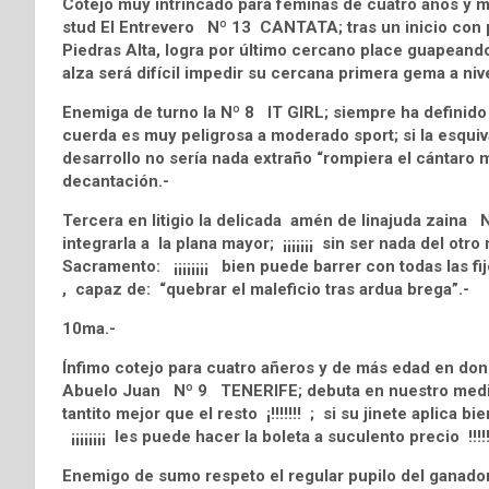
Cotejo muy intrincado para féminas de cuatro años y m
stud El Entrevero Nº 13 CANTATA; tras un inicio con po
Piedras Alta, logra por último cercano place guapeando
alza será difícil impedir su cercana primera gema a niv
Enemiga de turno la Nº 8 IT GIRL; siempre ha definido l
cuerda es muy peligrosa a moderado sport; si la esquiva
desarrollo no sería nada extraño “rompiera el cántar
decantación.-
Tercera en litigio la delicada amén de linajuda zaina 
integrarla a la plana mayor; ¡¡¡¡¡¡¡ sin ser nada del otro
Sacramento: ¡¡¡¡¡¡¡¡ bien puede barrer con todas las fij
, capaz de: “quebrar el maleficio tras ardua brega”.-
10ma.-
Ínfimo cotejo para cuatro añeros y de más edad en don
Abuelo Juan Nº 9 TENERIFE; debuta en nuestro medio 
tantito mejor que el resto ¡!!!!!!! ; si su jinete aplica b
¡¡¡¡¡¡¡¡ les puede hacer la boleta a suculento precio !!
Enemigo de sumo respeto el regular pupilo del gana