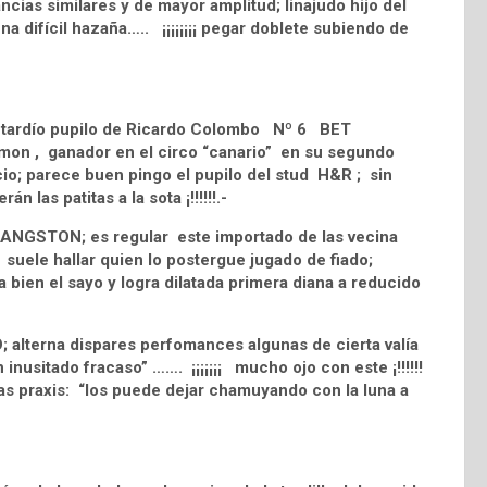
ncias similares y de mayor amplitud; linajudo hijo del
 difícil hazaña….. ¡¡¡¡¡¡¡¡ pegar doblete subiendo de
al tardío pupilo de Ricardo Colombo Nº 6 BET
mon , ganador en el circo “canario” en su segundo
cio; parece buen pingo el pupilo del stud H&R ; sin
 las patitas a la sota ¡!!!!!!.-
LANGSTON; es regular este importado de las vecina
 suele hallar quien lo postergue jugado de fiado;
ien el sayo y logra dilatada primera diana a reducido
 alterna dispares perfomances algunas de cierta valía
 inusitado fracaso” ……. ¡¡¡¡¡¡¡ mucho ojo con este ¡!!!!!!
nas praxis: “los puede dejar chamuyando con la luna a