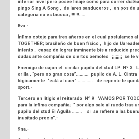
inferior nivel pero posee linaje como para correr dist6a
pingo Sing A Song , de lares sanduceros , en pos de una
categoría no es bicoca ¡!!!!!!!…..
8va.-
Ínfimo cotejo para tres añeros en el cual postulamos 
TOGETHER; brasileño de buen físico , hijo de Uareade
intento , capaz de lograr inminente bis a reducido pre
dudas ante compañía de ciertos bemoles ¡¡¡¡¡¡¡¡ se le verán
Enemigo de cajón el similar pupilo del stud LP Nº 3 
orilla , “pero no gran cosa”………. pupilo de A. L. Cintra
lógicamente “está al caer” ………… de repente le queda b
sport.-
Tercero en litigio el reiterado Nº 9 VAMOS POR TODO;
para la ínfima compañía; “ por algo sale al ruedo tras un
pupilo del stud El Águila …….. si se refiere a las bue
inusitado precio”.-
9na.-