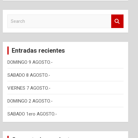
S
e
a
r
c
Entradas recientes
h
DOMINGO 9 AGOSTO.-
SABADO 8 AGOSTO.-
VIERNES 7 AGOSTO.-
DOMINGO 2 AGOSTO.-
SABADO 1ero AGOSTO.-