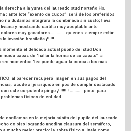
a derecha a la yunta del laureado stud norteño Hs.
a ; ante lote “exento de cucos” será de los preferidos
omo no dudamos integrará la combinada sin susto; lleva
viana y mostrando cartilla muy aceptable ante
r de colores muy ganadores………… quienes siempre están
 la invasión brasileña ¡!!!!!!……
 momento el delicado actual pupilo del stud Don
uido capaz de “hallar la horma de su zapato” a
ejores momentos “les puede aguar la cocoa a los mas
CTICO; al parecer recuperó imagen en sus pagos del
ncias; acude al jerárquico en pos de cumplir destacado
o con este corpulento pingo ¡!!!!!!!!! ……… pintó para
r problemas físicos de entidad…..
 confiamos en la mejoría súbita del pupilo del laureado
ho de piso logrando anodina clausura del semáforo,
o a mucho mejor precio; le sobra físico y linaje como