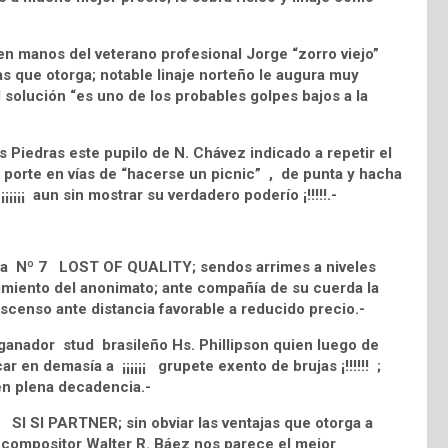
 manos del veterano profesional Jorge “zorro viejo”
as que otorga; notable linaje norteño le augura muy
l solución “es uno de los probables golpes bajos a la
 Piedras este pupilo de N. Chávez indicado a repetir el
 porte en vías de “hacerse un picnic” , de punta y hacha
¡¡¡¡¡ aun sin mostrar su verdadero poderío ¡!!!!!.-
n la Nº 7 LOST OF QUALITY; sendos arrimes a niveles
imiento del anonimato; ante compañía de su cuerda la
ascenso ante distancia favorable a reducido precio.-
ganador stud brasileño Hs. Phillipson quien luego de
en demasía a ¡¡¡¡¡¡ grupete exento de brujas ¡!!!!!! ;
en plena decadencia.-
5 SI SI PARTNER; sin obviar las ventajas que otorga a
o compositor Walter R. Báez nos parece el mejor