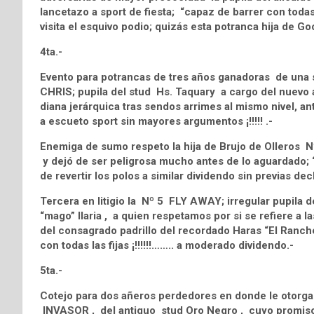
lancetazo a sport de fiesta; “capaz de barrer con todas
visita el esquivo podio; quizás esta potranca hija de 
4ta.-
Evento para potrancas de tres años ganadoras de una 
CHRIS; pupila del stud Hs. Taquary a cargo del nuevo 
diana jerárquica tras sendos arrimes al mismo nivel, ant
a escueto sport sin mayores argumentos ¡!!!!! .-
Enemiga de sumo respeto la hija de Brujo de Olleros 
y dejó de ser peligrosa mucho antes de lo aguardado; 
de revertir los polos a similar dividendo sin previas d
Tercera en litigio la Nº 5 FLY AWAY; irregular pupila 
“mago” Ilaria , a quien respetamos por si se refiere a l
del consagrado padrillo del recordado Haras “El Ranche
con todas las fijas ¡!!!!!!…….. a moderado dividendo.-
5ta.-
Cotejo para dos añeros perdedores en donde le otorgam
INVASOR , del antiguo stud Oro Negro , cuyo promisori