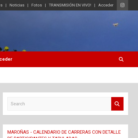
os
Noticias
Fotos
TRANSMISIÓN EN VIVO!
Acceder
ceder
S
e
a
r
c
MAROÑAS - CALENDARIO DE CARRERAS CON DETALLE
h