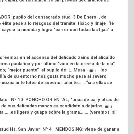
y capaz de reivindicarse sin previas declaraciones
ADOR; pupilo del consagrado stud 3 De Enero , de
lite pese a lo riesgoso del trámite; físico y linaje “le
 sayo a la medida y logra “barrer con todas las fijas” a
creemos en el ascenso del delicado zaino del alicaído
 paulatina y por ultimo “vino en la cresta de la ola”
co; “mejor puesto” el pupilo de L. Mesa ¡¡¡¡¡¡¡ les
mpañía de su entorno nos gusta mucho pese al severo
zas ante lotes de superior talante…… “si a ellas se
odato Nº 10 PONCHO ORIENTAL; “unas de cal y otras de
n de sus delicadas manos es candidato a dejarlos ¡¡¡¡¡¡
ta …..es ligero y guapo sobre la grama……. (veremos si
el stud Hs. San Javier Nº 4 MENDOSING; viene de ganar a