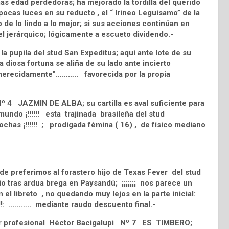
ás edad perdedoras; ha mejorado la tordilla del querido
cas luces en su reducto , el “ Irineo Leguisamo” de la
 de lo lindo a lo mejor; si sus acciones continúan en
el jerárquico; lógicamente a escueto dividendo.-
a pupila del stud San Expeditus; aquí ante lote de su
 diosa fortuna se aliña de su lado ante incierto
o merecidamente”……….. favorecida por la propia
Nº 4 JAZMIN DE ALBA; su cartilla es aval suficiente para
 mundo ¡!!!!!! esta trajinada brasileña del stud
ochas ¡!!!!!! ; prodigada fémina ( 16) , de físico mediano
de preferimos al forastero hijo de Texas Fever del stud
tras ardua brega en Paysandú; ¡¡¡¡¡¡¡ nos parece un
ien el libreto , no quedando muy lejos en la parte inicial:
!!!!: ……….. mediante raudo descuento final.-
dor profesional Héctor Bacigalupi Nº 7 ES TIMBERO;