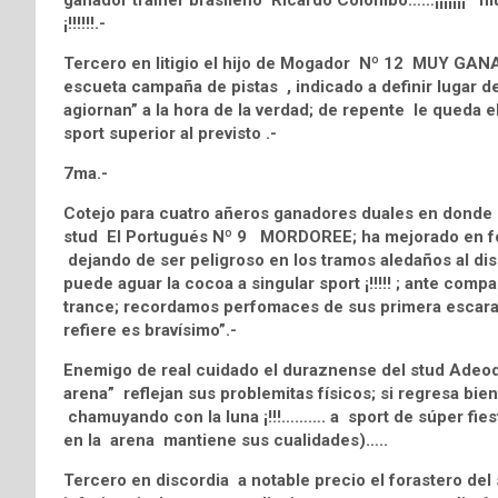
ganador trainer brasileño Ricardo Colombo……¡¡¡¡¡¡¡ mu
¡!!!!!!.-
Tercero en litigio el hijo de Mogador Nº 12 MUY GAN
escueta campaña de pistas , indicado a definir lugar de é
agiornan” a la hora de la verdad; de repente le queda el
sport superior al previsto .-
7ma.-
Cotejo para cuatro añeros ganadores duales en donde 
stud El Portugués Nº 9 MORDOREE; ha mejorado en forma
dejando de ser peligroso en los tramos aledaños al dis
puede aguar la cocoa a singular sport ¡!!!!! ; ante co
trance; recordamos perfomaces de sus primera escaramu
refiere es bravísimo”.-
Enemigo de real cuidado el duraznense del stud Ade
arena” reflejan sus problemitas físicos; si regresa bie
chamuyando con la luna ¡!!!………. a sport de súper fies
en la arena mantiene sus cualidades)…..
Tercero en discordia a notable precio el forastero d