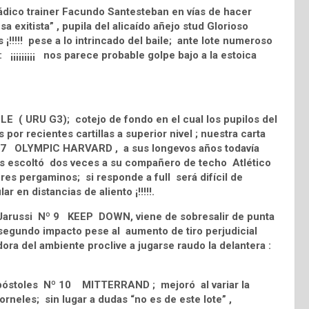
rádico trainer Facundo Santesteban en vías de hacer
a exitista” , pupila del alicaído añejo stud Glorioso
 ¡!!!!! pese a lo intrincado del baile; ante lote numeroso
¡¡¡¡¡¡¡¡¡ nos parece probable golpe bajo a la estoica
E ( URU G3); cotejo de fondo en el cual los pupilos del
 por recientes cartillas a superior nivel ; nuestra carta
 Nº 7 OLYMPIC HARVARD , a sus longevos años todavía
as escoltó dos veces a su compañero de techo Atlético
es pergaminos; si responde a full será difícil de
r en distancias de aliento ¡!!!!!.
 Jarussi Nº 9 KEEP DOWN, viene de sobresalir de punta
 segundo impacto pese al aumento de tiro perjudicial
ora del ambiente proclive a jugarse raudo la delantera :
 Apóstoles Nº 10 MITTERRAND ; mejoró al variar la
rneles; sin lugar a dudas “no es de este lote” ,