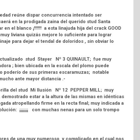
edad reúne dispar concurrencia intentado ser
ecaerá en la prodigada zaina del querido stud Santa
en el blanco ¡!!!!!! a esta linajuda hija del crack GOOD
muy liviana quizás mejore lo suficiente para lograr
inaje para dejar el tendal de doloridos , sin obviar lo
 actualizado stud Stayer Nº 3 QUINAULT; fue muy
dora ; bien ubicada en la escala del plomo puede
jano poderío de sus primeras escaramuzas; notable
 mucho ante mayor distancia .-
a orilla del stud Mi Ilusión Nº 12 PEPPER MILL; muy
 demostrado estar a la altura de las mismas en idénticas
da atropellando firme en la recta final; muy indicada a
 solución: ¡¡¡¡¡¡¡ con muchas nenas para un solo trompo
dores de una muy numeroso y complicado en el cual nos