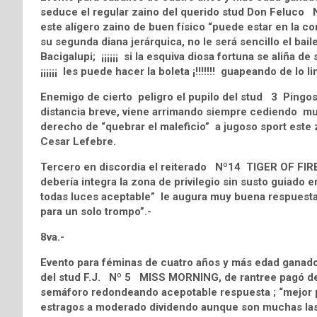
seduce el regular zaino del querido stud Don Feluc
este alígero zaino de buen físico “puede estar en la c
su segunda diana jerárquica, no le será sencillo el bail
Bacigalupi; ¡¡¡¡¡¡ si la esquiva diosa fortuna se aliña de 
¡¡¡¡¡¡ les puede hacer la boleta ¡!!!!!!! guapeando de lo 
Enemigo de cierto peligro el pupilo del stud 3 Pingo
distancia breve, viene arrimando siempre cediendo muy
derecho de “quebrar el maleficio” a jugoso sport este
Cesar Lefebre.
Tercero en discordia el reiterado Nº14 TIGER OF FIRE 
debería integra la zona de privilegio sin susto guiado e
todas luces aceptable” le augura muy buena respuest
para un solo trompo”.-
8va.-
Evento para féminas de cuatro años y más edad ganado
del stud F.J. Nº 5 MISS MORNING, de rantree pagó der
semáforo redondeando acepotable respuesta ; “mejor p
estragos a moderado dividendo aunque son muchas las