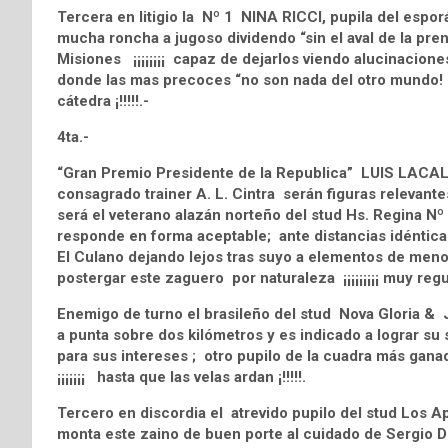
Tercera en litigio la Nº 1 NINA RICCI, pupila del espo
mucha roncha a jugoso dividendo “sin el aval de la prens
Misiones ¡¡¡¡¡¡¡¡ capaz de dejarlos viendo alucinaciones
donde las mas precoces “no son nada del otro mundo! : 
cátedra ¡!!!!!.-
4ta.-
“Gran Premio Presidente de la Republica” LUIS LACALL
consagrado trainer A. L. Cintra serán figuras relevantes
será el veterano alazán norteño del stud Hs. Regina
responde en forma aceptable; ante distancias idéntic
El Culano dejando lejos tras suyo a elementos de menor
postergar este zaguero por naturaleza ¡¡¡¡¡¡¡¡¡ muy regula
Enemigo de turno el brasileño del stud Nova Gloria &
a punta sobre dos kilómetros y es indicado a lograr su
para sus intereses ; otro pupilo de la cuadra más ganad
¡¡¡¡¡¡¡ hasta que las velas ardan ¡!!!!!.
Tercero en discordia el atrevido pupilo del stud Los
monta este zaino de buen porte al cuidado de Sergio Do