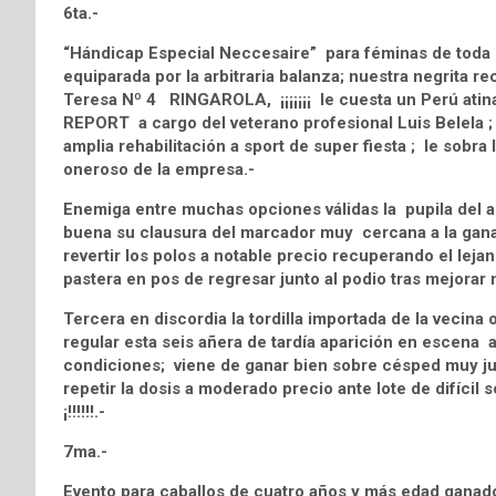
6ta.-
“Hándicap Especial Neccesaire” para féminas de toda 
equiparada por la arbitraria balanza; nuestra negrita r
Teresa Nº 4 RINGAROLA, ¡¡¡¡¡¡¡ le cuesta un Perú atinar 
REPORT a cargo del veterano profesional Luis Belela ; 
amplia rehabilitación a sport de super fiesta ; le sobra l
oneroso de la empresa.-
Enemiga entre muchas opciones válidas la pupila del
buena su clausura del marcador muy cercana a la gana
revertir los polos a notable precio recuperando el le
pastera en pos de regresar junto al podio tras mejorar
Tercera en discordia la tordilla importada de la vecin
regular esta seis añera de tardía aparición en escena a
condiciones; viene de ganar bien sobre césped muy juga
repetir la dosis a moderado precio ante lote de difícil
¡!!!!!!.-
7ma.-
Evento para caballos de cuatro años y más edad gana