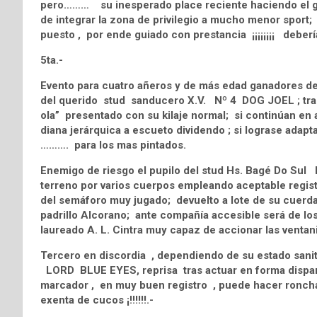
pero……… su inesperado place reciente haciendo el gas
de integrar la zona de privilegio a mucho menor sport
puesto , por ende guiado con prestancia ¡¡¡¡¡¡¡¡ debería
5ta.-
Evento para cuatro añeros y de más edad ganadores de u
del querido stud sanducero X.V. Nº 4 DOG JOEL ; tras
ola” presentado con su kilaje normal; si continúan e
diana jerárquica a escueto dividendo ; si lograse adaptar
………. para los mas pintados.
Enemigo de riesgo el pupilo del stud Hs. Bagé Do Su
terreno por varios cuerpos empleando aceptable registr
del semáforo muy jugado; devuelto a lote de su cuerda
padrillo Alcorano; ante compañía accesible será de los
laureado A. L. Cintra muy capaz de accionar las ventani
Tercero en discordia , dependiendo de su estado sanit
LORD BLUE EYES, reprisa tras actuar en forma dispar 
marcador , en muy buen registro , puede hacer roncha a
exenta de cucos ¡!!!!!!.-