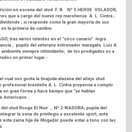
arición en escena del stud F. B. Nº 5 HEROE VOLADOR;
nos que a cargo del nuevo rey maroñense A. L. Cintra ;
dividendo ; si responde como la gran mayoría de sus
en la primera de cambio.
O, tras varios intentos en el “circo canario” logra
ancia ; pupilo del veterano entrenador maragato Luis A.
de ambiente siempre intimidante; de los prodigados es a
rados en primer lugar.-
 cual nos gusta la linajuda alazana del añejo stud
rofesional brasileño A. L. Cintra propensa a cumplir
ita en gran forma y hace tiempo que “se hablan
te Americano .
, del stud Rouge Et Noir , Nº 2 WADORA; pupila del
tegrar la zona de privilegio a excelente sport, ante
 esta zaina hija de Mogador puede estar a tono con las
s .