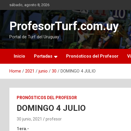
Skip
sábado, agosto 8, 2026
to
content
ProfesorTurf.com.uy
Portal de Turf del Uruguay
Inicio
Portadas
Pronósticos del Profesor
V
Home
2021
junio
30
DOMINGO 4 JULIO
PRONÓSTICOS DEL PROFESOR
DOMINGO 4 JULIO
30 junio, 2021
profesor
1era.-