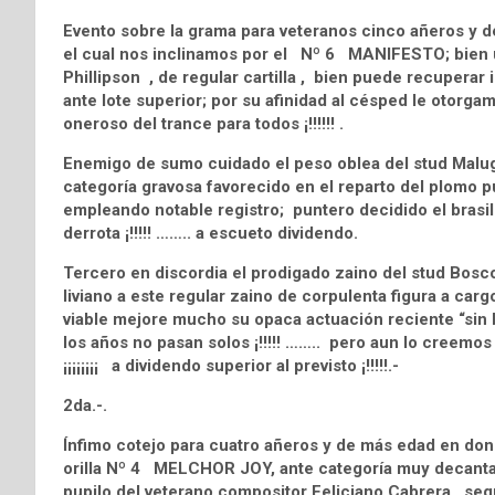
Evento sobre la grama para veteranos cinco añeros y
el cual nos inclinamos por el Nº 6 MANIFESTO; bien ub
Phillipson , de regular cartilla , bien puede recupera
ante lote superior; por su afinidad al césped le otorgam
oneroso del trance para todos ¡!!!!!! .
Enemigo de sumo cuidado el peso oblea del stud Ma
categoría gravosa favorecido en el reparto del plomo
empleando notable registro; puntero decidido el brasile
derrota ¡!!!!! …….. a escueto dividendo.
Tercero en discordia el prodigado zaino del stud Bos
liviano a este regular zaino de corpulenta figura a ca
viable mejore mucho su opaca actuación reciente “sin b
los años no pasan solos ¡!!!!! …….. pero aun lo creemos 
¡¡¡¡¡¡¡¡ a dividendo superior al previsto ¡!!!!!.-
2da.-.
Ínfimo cotejo para cuatro añeros y de más edad en don
orilla Nº 4 MELCHOR JOY, ante categoría muy decanta
pupilo del veterano compositor Feliciano Cabrera , se