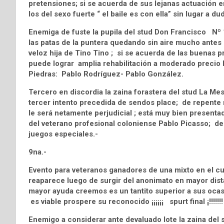
pretensiones; si se acuerda de sus lejanas actuación 
los del sexo fuerte “ el baile es con ella” sin lugar a du
Enemiga de fuste la pupila del stud Don Francisco Nº
las patas de la puntera quedando sin aire mucho antes 
veloz hija de Tino Tino ; si se acuerda de las buenas p
puede lograr amplia rehabilitación a moderado precio 
Piedras: Pablo Rodríguez- Pablo González.
Tercero en discordia la zaina forastera del stud La
tercer intento precedida de sendos place; de repente r
le será netamente perjudicial ; está muy bien presenta
del veterano profesional coloniense Pablo Picasso; d
juegos especiales.-
9na.-
Evento para veteranos ganadores de una mixto en el c
reaparece luego de surgir del anonimato en mayor dist
mayor ayuda creemos es un tantito superior a sus ocasiona
es viable prospere su reconocido ¡¡¡¡¡¡ spurt final ¡!!!
Enemigo a considerar ante devaluado lote la zaina de