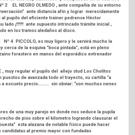
o Nº 2 EL NEGRO OLMEDO , ante compañía de su entorno
onversación” ante distancia afín y lograr merecidamente
e al pupilo del eficiente trainer pedrense Héctor
su lado ¡!!!!!! ante supuesto intrincado trámite inicial ,
lindo en los tramos aledaños al disco.
s Nº 4 PICCOLO, es muy ligero y le servirá mucho la
 cerca de la esquiva “boca pintada”, está en pleno
 zaino forastero en manos del esporádico entrenador
, muy regular el pupilo del añejo stud Los Cholitos
n puestos de avanzada todo el trayecto, su cartilla “a
a a escueto precio……… sin obviar: “son muchos nenes
res de una muy parejo en donde nos seduce la pupila
echo de piso sobre el kilometro logrando clausurar el
uesta” esta alazana de notable físico puede hacer
 candidatas al premio mayor con fundadas