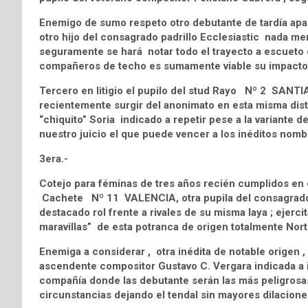
Enemigo de sumo respeto otro debutante de tardía ap
otro hijo del consagrado padrillo Ecclesiastic nada me
seguramente se hará notar todo el trayecto a escueto 
compañeros de techo es sumamente viable su impacto 
Tercero en litigio el pupilo del stud Rayo Nº 2 SANTIAG
recientemente surgir del anonimato en esta misma dist
“chiquito” Soria indicado a repetir pese a la variante 
nuestro juicio el que puede vencer a los inéditos nomb
3era.-
Cotejo para féminas de tres años recién cumplidos en el
Cachete Nº 11 VALENCIA, otra pupila del consagrado p
destacado rol frente a rivales de su misma laya ; ejerc
maravillas” de esta potranca de origen totalmente Nor
Enemiga a considerar , otra inédita de notable origen 
ascendente compositor Gustavo C. Vergara indicada a in
compañía donde las debutante serán las más peligrosas
circunstancias dejando el tendal sin mayores dilacione