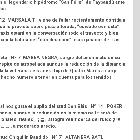
en el legendario hipódromo “San Félix” de Paysandú ante
das.
 12 MARSALA T , viene de fallar recientemente corrida a
de lo previsto sobre pista alterada, “cuidado con esta”
raxis estará en la conversación todo el trayecto y bien
bajo la batuta del “dúo dinámico” mas ganador de Las
 Meseta Nº 7 MAREA NEGRA, surgió del anonimato en su
epite de atropellada aunque la reducción de la distancia
da la veterana seis añera hija de Quatro Mares a cargo
e hecho numero a tener en cuenta para los temidos
ual nos gusta el pupilo del stud Don Blás Nº 14 POKER ;
ancia, aunque la reducción en la misma no le será de
les rivales ; ¡¡¡¡¡¡ si logra venir cerca del ruido ¡!!!!!
!!!! ……… a moderado precio.
l stud Chiquilín Bandido Nº 7 ALTANERA BATI,