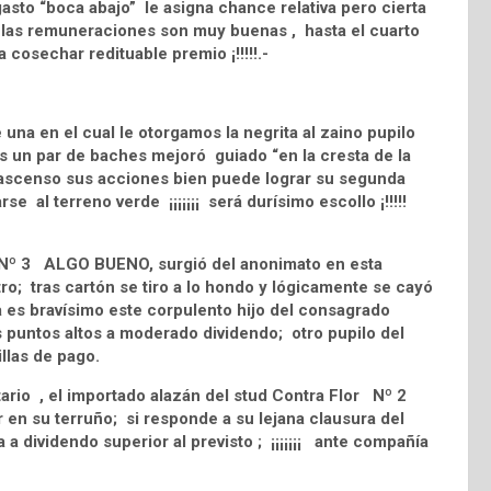
to “boca abajo” le asigna chance relativa pero cierta
; las remuneraciones son muy buenas , hasta el cuarto
 cosechar redituable premio ¡!!!!!.-
na en el cual le otorgamos la negrita al zaino pupilo
 un par de baches mejoró guiado “en la cresta de la
n ascenso sus acciones bien puede lograr su segunda
se al terreno verde ¡¡¡¡¡¡¡ será durísimo escollo ¡!!!!!
l Nº 3 ALGO BUENO, surgió del anonimato en esta
o; tras cartón se tiro a lo hondo y lógicamente se cayó
 es bravísimo este corpulento hijo del consagrado
 puntos altos a moderado dividendo; otro pupilo del
llas de pago.
ario , el importado alazán del stud Contra Flor Nº 2
en su terruño; si responde a su lejana clausura del
 dividendo superior al previsto ; ¡¡¡¡¡¡¡ ante compañía