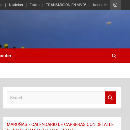
os
Noticias
Fotos
TRANSMISIÓN EN VIVO!
Acceder
ceder
S
e
a
r
c
MAROÑAS - CALENDARIO DE CARRERAS CON DETALLE
h