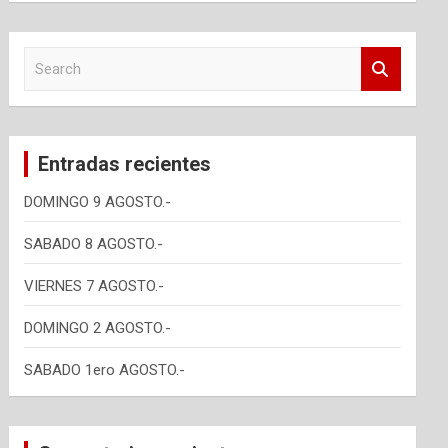
S
e
a
r
c
Entradas recientes
h
DOMINGO 9 AGOSTO.-
SABADO 8 AGOSTO.-
VIERNES 7 AGOSTO.-
DOMINGO 2 AGOSTO.-
SABADO 1ero AGOSTO.-