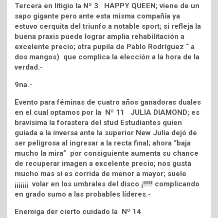
Tercera en litigio la Nº 3 HAPPY QUEEN; viene de un
sapo gigante pero ante esta misma compañía ya
estuvo cerquita del triunfo a notable sport; si refleja la
buena praxis puede lograr amplia rehabilitación a
excelente precio; otra pupila de Pablo Rodríguez “ a
dos mangos) que complica la elección a la hora de la
verdad.-
9na.-
Evento para féminas de cuatro años ganadoras duales
en el cual optamos por la Nº 11 JULIA DIAMOND; es
bravísima la forastera del stud Estudiantes quien
guiada a la inversa ante la superior New Julia dejó de
ser peligrosa al ingresar a la recta final; ahora “baja
mucho la mira” por consiguiente aumenta su chance
de recuperar imagen a excelente precio; nos gusta
mucho mas si es corrida de menor a mayor; suele
¡¡¡¡¡¡¡ volar en los umbrales del disco ¡!!!!! complicando
en grado sumo a las probables líderes.-
Enemiga der cierto cuidado la Nº 14