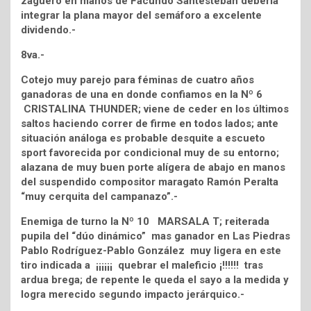
zaguero en manos de Facundo Santesteban debería
integrar la plana mayor del semáforo a excelente
dividendo.-
8va.-
Cotejo muy parejo para féminas de cuatro años
ganadoras de una en donde confiamos en la Nº 6
CRISTALINA THUNDER; viene de ceder en los últimos
saltos haciendo correr de firme en todos lados; ante
situación análoga es probable desquite a escueto
sport favorecida por condicional muy de su entorno;
alazana de muy buen porte alígera de abajo en manos
del suspendido compositor maragato Ramón Peralta
“muy cerquita del campanazo”.-
Enemiga de turno la Nº 10 MARSALA T; reiterada
pupila del “dúo dinámico” mas ganador en Las Piedras
Pablo Rodríguez-Pablo González muy ligera en este
tiro indicada a ¡¡¡¡¡¡ quebrar el maleficio ¡!!!!!! tras
ardua brega; de repente le queda el sayo a la medida y
logra merecido segundo impacto jerárquico.-