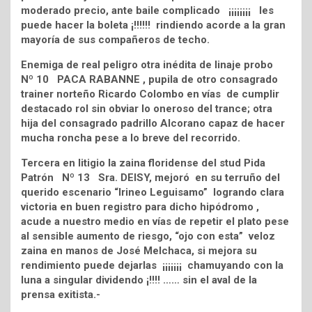
moderado precio, ante baile complicado ¡¡¡¡¡¡¡¡ les
puede hacer la boleta ¡!!!!!! rindiendo acorde a la gran
mayoría de sus compañeros de techo.
Enemiga de real peligro otra inédita de linaje probo
Nº 10 PACA RABANNE , pupila de otro consagrado
trainer norteño Ricardo Colombo en vías de cumplir
destacado rol sin obviar lo oneroso del trance; otra
hija del consagrado padrillo Alcorano capaz de hacer
mucha roncha pese a lo breve del recorrido.
Tercera en litigio la zaina floridense del stud Pida
Patrón Nº 13 Sra. DEISY, mejoró en su terruño del
querido escenario “Irineo Leguisamo” logrando clara
victoria en buen registro para dicho hipódromo ,
acude a nuestro medio en vías de repetir el plato pese
al sensible aumento de riesgo, “ojo con esta” veloz
zaina en manos de José Melchaca, si mejora su
rendimiento puede dejarlas ¡¡¡¡¡¡¡ chamuyando con la
luna a singular dividendo ¡!!!! …… sin el aval de la
prensa exitista.-