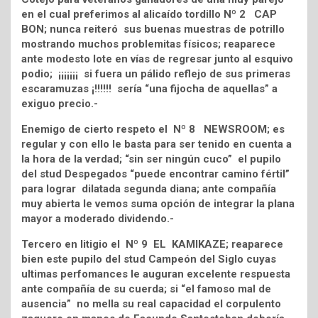
en el cual preferimos al alicaído tordillo Nº 2 CAP
BON; nunca reiteró sus buenas muestras de potrillo
mostrando muchos problemitas físicos; reaparece
ante modesto lote en vías de regresar junto al esquivo
podio; ¡¡¡¡¡¡¡ si fuera un pálido reflejo de sus primeras
escaramuzas ¡!!!!!! sería “una fijocha de aquellas” a
exiguo precio.-
Enemigo de cierto respeto el Nº 8 NEWSROOM; es
regular y con ello le basta para ser tenido en cuenta a
la hora de la verdad; “sin ser ningún cuco” el pupilo
del stud Despegados “puede encontrar camino fértil”
para lograr dilatada segunda diana; ante compañía
muy abierta le vemos suma opción de integrar la plana
mayor a moderado dividendo.-
Tercero en litigio el Nº 9 EL KAMIKAZE; reaparece
bien este pupilo del stud Campeón del Siglo cuyas
ultimas perfomances le auguran excelente respuesta
ante compañía de su cuerda; si “el famoso mal de
ausencia” no mella su real capacidad el corpulento