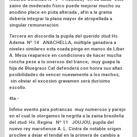
zaino de moderado físico puede mejorar mucho su
anodino place en pista alterada , afín a la grama
debería integrar la plana mayor de atropellada a
singular remuneración.
Tercera en discordia la pupila del querido stud Hs.
Adema Nº 14 ANACHELLA, múltiple ganadora a
niveles similares esta osada pinga en manos de Líber
A. Mesa reaparece en condiciones de hacer mucha
roncha pese a lo oneroso del trance; muy guapa la
hija de Bluegrass Cat defenderá con honra sus altas
posibilidades de vencer nuevamente a los machos;
sin obviar el excesivo gravamen será durísimo
escollo.
4ta.-
Ínfimo evento para potrancas muy numeroso y parejo
en el cual le otorgamos la negrita a la zaina brasileña
del stud Hs. Regina Nº 11 JOUJOU, pupila del
nuevo rey maroñense A. L. Cintra de notable origen
proclive a dejar el tendal en la primera de cambio a