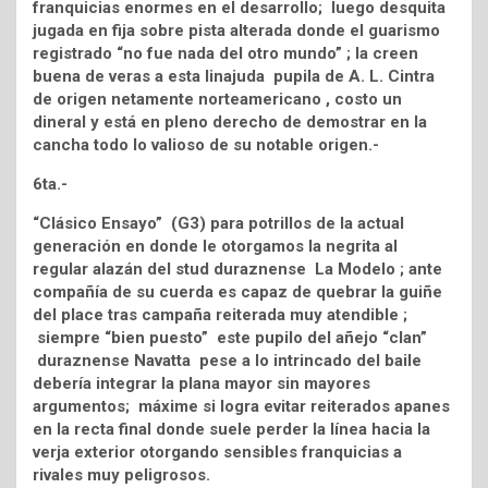
franquicias enormes en el desarrollo; luego desquita
jugada en fija sobre pista alterada donde el guarismo
registrado “no fue nada del otro mundo” ; la creen
buena de veras a esta linajuda pupila de A. L. Cintra
de origen netamente norteamericano , costo un
dineral y está en pleno derecho de demostrar en la
cancha todo lo valioso de su notable origen.-
6ta.-
“Clásico Ensayo” (G3) para potrillos de la actual
generación en donde le otorgamos la negrita al
regular alazán del stud duraznense La Modelo ; ante
compañía de su cuerda es capaz de quebrar la guiñe
del place tras campaña reiterada muy atendible ;
siempre “bien puesto” este pupilo del añejo “clan”
duraznense Navatta pese a lo intrincado del baile
debería integrar la plana mayor sin mayores
argumentos; máxime si logra evitar reiterados apanes
en la recta final donde suele perder la línea hacia la
verja exterior otorgando sensibles franquicias a
rivales muy peligrosos.