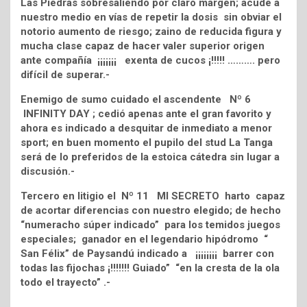
Las Piedras sobresaliendo por claro margen; acude a
nuestro medio en vías de repetir la dosis sin obviar el
notorio aumento de riesgo; zaino de reducida figura y
mucha clase capaz de hacer valer superior origen
ante compañía ¡¡¡¡¡¡¡ exenta de cucos ¡!!!!! ………. pero
difícil de superar.-
Enemigo de sumo cuidado el ascendente Nº 6
INFINITY DAY ; cedió apenas ante el gran favorito y
ahora es indicado a desquitar de inmediato a menor
sport; en buen momento el pupilo del stud La Tanga
será de lo preferidos de la estoica cátedra sin lugar a
discusión.-
Tercero en litigio el Nº 11 MI SECRETO harto capaz
de acortar diferencias con nuestro elegido; de hecho
“numeracho súper indicado” para los temidos juegos
especiales; ganador en el legendario hipódromo “
San Félix” de Paysandú indicado a ¡¡¡¡¡¡¡¡ barrer con
todas las fijochas ¡!!!!!!! Guiado” “en la cresta de la ola
todo el trayecto” .-