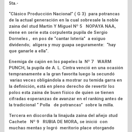
5ta.-
“Clásico Producción Nacional” ( G 3) para potrancas
de la actual generación en la cual sobresale la noble
zaina del stud Martin Y Miguel Nº 5 NOPAYA NAA,
viene en serie esta corpulenta pupila de Sergio
Dorneles , en pos de “cantar lotería” a exiguo
dividendo; alígera y muy guapa seguramente: “hay
que ganarle a ella”.
Enemiga de cajón en los papeles la Nº 7 WARM
PUNCH, la pupila de A. L. Cintra venció en una ocasión
tempranamente a la gran favorita luego la secundó
varias veces obligándola a mostrar su temida garra en
la definición, está en pleno derecho de revertir los
polos esta zaina de buen físico de quien se tienen
cifradas esperanzas de avanzar en el ranking antes de
la tradicional “ Polla de potrancas” sobre la milla.
Tercera en discordia la linajuda zaina del añejo stud
Cachete Nº 9 RUBIA DE MORA, se inició con
muchas mentas y logró meritorio place otorgando