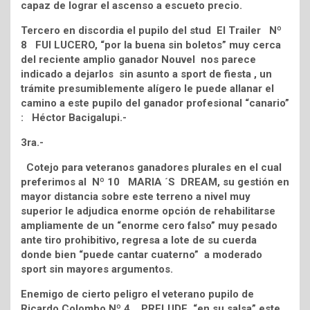
capaz de lograr el ascenso a escueto precio.
Tercero en discordia el pupilo del stud El Trailer Nº
8 FUI LUCERO, “por la buena sin boletos” muy cerca
del reciente amplio ganador Nouvel nos parece
indicado a dejarlos sin asunto a sport de fiesta , un
trámite presumiblemente alígero le puede allanar el
camino a este pupilo del ganador profesional “canario”
: Héctor Bacigalupi.-
3ra.-
Cotejo para veteranos ganadores plurales en el cual
preferimos al Nº 10 MARIA ´S DREAM, su gestión en
mayor distancia sobre este terreno a nivel muy
superior le adjudica enorme opción de rehabilitarse
ampliamente de un “enorme cero falso” muy pesado
ante tiro prohibitivo, regresa a lote de su cuerda
donde bien “puede cantar cuaterno” a moderado
sport sin mayores argumentos.
Enemigo de cierto peligro el veterano pupilo de
Ricardo Colombo Nº 4 PRELUDE, “en su salsa” este