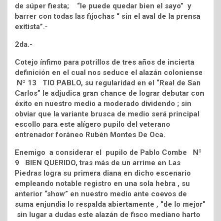
de súper fiesta; “le puede quedar bien el sayo” y
barrer con todas las fijochas “ sin el aval de la prensa
exitista”.-
2da.-
Cotejo ínfimo para potrillos de tres años de incierta
definición en el cual nos seduce el alazán coloniense
Nº 13 TIO PABLO, su regularidad en el “Real de San
Carlos” le adjudica gran chance de lograr debutar con
éxito en nuestro medio a moderado dividendo ; sin
obviar que la variante brusca de medio será principal
escollo para este alígero pupilo del veterano
entrenador foráneo Rubén Montes De Oca.
Enemigo a considerar el pupilo de Pablo Combe Nº
9 BIEN QUERIDO, tras más de un arrime en Las
Piedras logra su primera diana en dicho escenario
empleando notable registro en una sola hebra , su
anterior “show” en nuestro medio ante coevos de
suma enjundia lo respalda abiertamente , “de lo mejor”
sin lugar a dudas este alazán de fisco mediano harto