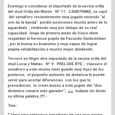
Enemigo a considerar el importado de la vecina orilla
del stud Orilla del Monte Nº 11 CANDYMIKE, se cayó
del semáforo recientemente muy jugado viniendo “al
son de la banda” perdió posiciones mucho antes de lo
aguardado , rindiendo muy por debajo de su real
capacidad; linaje de primera amén de físico ídem
respaldan al hermoso pupilo de Facundo Santesteban
; por la buena es bravísimo y muy capaz de lograr
amplia rehabilitación a mucho mejor dividendo.
Tercero en litigio otro importado de la vecina orilla del
stud Lucia y Matías Nº 9 PRELUDE RYE ; clausuro el
semáforo a este mismo nivel guiado muy lejos de los
punteros; el pequeño aumento de distancia le puede
servir para acortar diferencias con los que lo
precedieron; lo creen bueno a este pupilo del “dúo
dinámico canario más ganador”; ¡¡¡¡¡ todavía sin dictar
su última palabra ¡!!!!.-
7ma.-
Cotejo para veteranos ganadores de una muy parejo