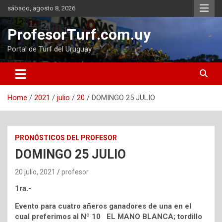
Skip
sábado, agosto 8, 2026
to
content
ProfesorTurf.com.uy
Portal de Turf del Uruguay
Home
2021
julio
20
DOMINGO 25 JULIO
PRONÓSTICOS DEL PROFESOR
DOMINGO 25 JULIO
20 julio, 2021
profesor
1ra.-
Evento para cuatro añeros ganadores de una en el
cual preferimos al Nº 10 EL MANO BLANCA; tordillo