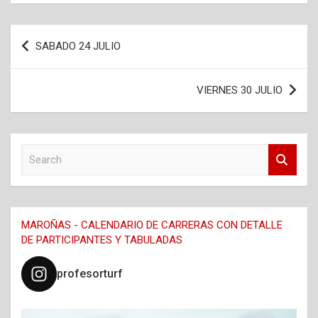
Navegación
SABADO 24 JULIO
de
entradas
VIERNES 30 JULIO
S
e
a
r
c
MAROÑAS - CALENDARIO DE CARRERAS CON DETALLE
h
DE PARTICIPANTES Y TABULADAS
profesorturf