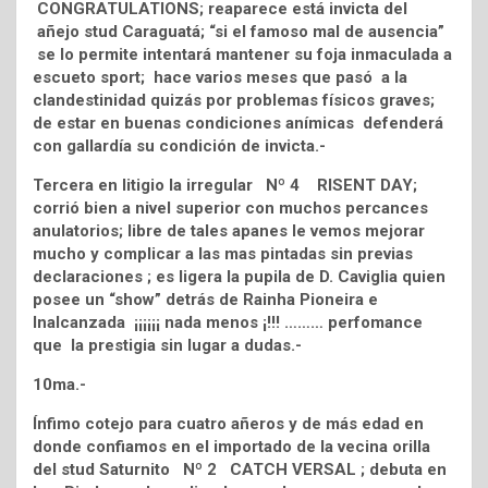
CONGRATULATIONS; reaparece está invicta del
añejo stud Caraguatá; “si el famoso mal de ausencia”
se lo permite intentará mantener su foja inmaculada a
escueto sport; hace varios meses que pasó a la
clandestinidad quizás por problemas físicos graves;
de estar en buenas condiciones anímicas defenderá
con gallardía su condición de invicta.-
Tercera en litigio la irregular Nº 4 RISENT DAY;
corrió bien a nivel superior con muchos percances
anulatorios; libre de tales apanes le vemos mejorar
mucho y complicar a las mas pintadas sin previas
declaraciones ; es ligera la pupila de D. Caviglia quien
posee un “show” detrás de Rainha Pioneira e
Inalcanzada ¡¡¡¡¡¡ nada menos ¡!!! ……… perfomance
que la prestigia sin lugar a dudas.-
10ma.-
Ínfimo cotejo para cuatro añeros y de más edad en
donde confiamos en el importado de la vecina orilla
del stud Saturnito Nº 2 CATCH VERSAL ; debuta en