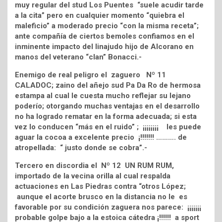
muy regular del stud Los Puentes “suele acudir tarde
a la cita” pero en cualquier momento “quiebra el
maleficio” a moderado precio “con la misma receta”;
ante compañía de ciertos bemoles confiamos en el
inminente impacto del linajudo hijo de Alcorano en
manos del veterano “clan” Bonacci.-
Enemigo de real peligro el zaguero Nº 11
CALADOC; zaino del añejo sud Pa Da Ro de hermosa
estampa al cual le cuesta mucho reflejar su lejano
poderío; otorgando muchas ventajas en el desarrollo
no ha logrado rematar en la forma adecuada; si esta
vez lo conducen “más en el ruido” ; ¡¡¡¡¡¡¡¡ les puede
aguar la cocoa a excelente precio ¡!!!!!!! ………. de
atropellada: “ justo donde se cobra”.-
Tercero en discordia el Nº 12 UN RUM RUM,
importado de la vecina orilla al cual respalda
actuaciones en Las Piedras contra “otros López;
aunque el acorte brusco en la distancia no le es
favorable por su condición zaguera nos parece: ¡¡¡¡¡¡¡
probable golpe bajo a la estoica cátedra ¡!!!!!! a sport