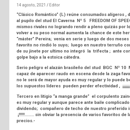
14 agosto, 2021
Editor
“Clásico Romántico” (L) reúne consumados alígeros , d
al pupilo del stud El Caverna Nº 5 FREEDOM OF SPEEC
mismos rivales no logrando rendir a pleno quizás por l
volver a su peso normal aumenta la chance de este her
“máster” Pereira; venia en serie y luego de dos meses 
favorito no rindió lo suyo; luego en nuestro terruño co
de su jinete por ultimo no integró la trifecta ; ante c
golpe bajo a la estoica cátedra.
Serio peligro el alazán brasileño del stud BGC Nº 1
capaz de aparecer raudo en escena desde la zaga favor
no le será de mayor ayuda es muy regular y lo puede be
los supuestos líderes pueden perder efectividad , ¡¡¡¡¡¡¡¡
Tercero en litigio “a manga grande” el corpulento za
es muy regular y aunque parece ante baile complicado e
dividendo; compañero de techo de nuestro preferido ind
¡!!!!!…….. sin obviar la presencia de varios favoritos d
precios.-