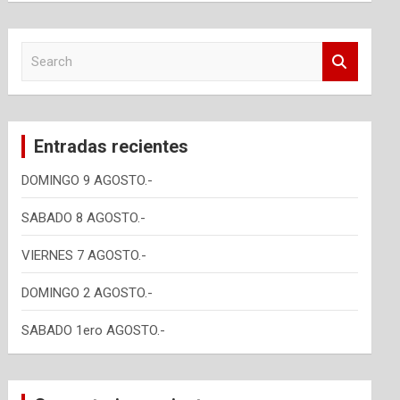
S
e
a
r
c
Entradas recientes
h
DOMINGO 9 AGOSTO.-
SABADO 8 AGOSTO.-
VIERNES 7 AGOSTO.-
DOMINGO 2 AGOSTO.-
SABADO 1ero AGOSTO.-