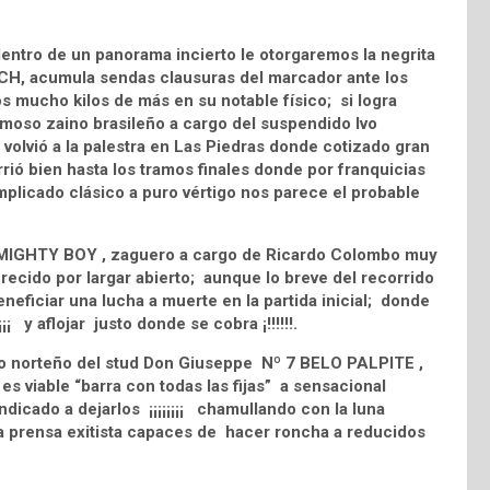
entro de un panorama incierto le otorgaremos la negrita
H, acumula sendas clausuras del marcador ante los
os mucho kilos de más en su notable físico; si logra
moso zaino brasileño a cargo del suspendido Ivo
volvió a la palestra en Las Piedras donde cotizado gran
rrió bien hasta los tramos finales donde por franquicias
omplicado clásico a puro vértigo nos parece el probable
0 MIGHTY BOY , zaguero a cargo de Ricardo Colombo muy
ecido por largar abierto; aunque lo breve del recorrido
neficiar una lucha a muerte en la partida inicial; donde
¡ y aflojar justo donde se cobra ¡!!!!!!.
ino norteño del stud Don Giuseppe Nº 7 BELO PALPITE ,
s viable “barra con todas las fijas” a sensacional
icado a dejarlos ¡¡¡¡¡¡¡¡ chamullando con la luna
e la prensa exitista capaces de hacer roncha a reducidos