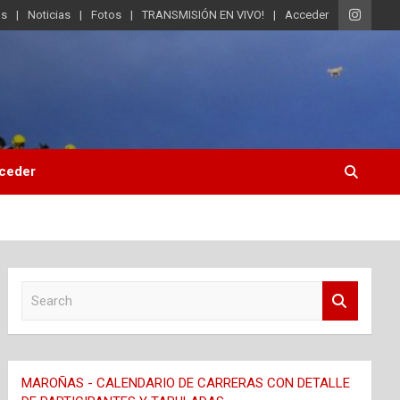
os
Noticias
Fotos
TRANSMISIÓN EN VIVO!
Acceder
ceder
S
e
a
r
c
MAROÑAS - CALENDARIO DE CARRERAS CON DETALLE
h