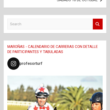
S
e
a
r
c
MAROÑAS - CALENDARIO DE CARRERAS CON DETALLE
h
DE PARTICIPANTES Y TABULADAS
profesorturf