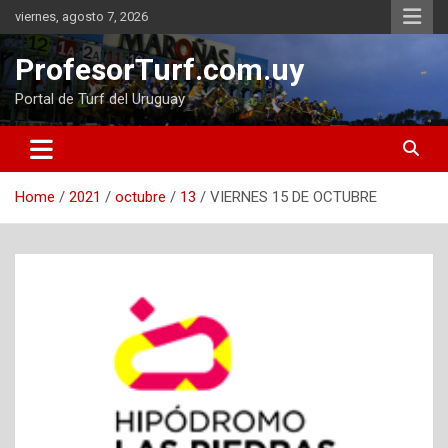
Skip
viernes, agosto 7, 2026
to
content
ProfesorTurf.com.uy
Portal de Turf del Uruguay
Home
2021
octubre
13
VIERNES 15 DE OCTUBRE