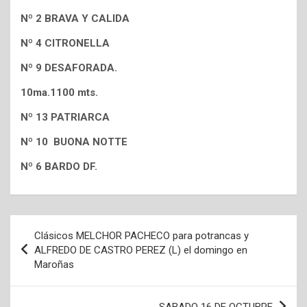
Nº 2 BRAVA Y CALIDA
Nº 4 CITRONELLA
Nº 9 DESAFORADA.
10ma.1100 mts.
Nº 13 PATRIARCA
Nº 10 BUONA NOTTE
Nº 6 BARDO DF.
Navegación
Clásicos MELCHOR PACHECO para potrancas y
de
ALFREDO DE CASTRO PEREZ (L) el domingo en
Maroñas
entradas
SABADO 16 DE OCTUBRE