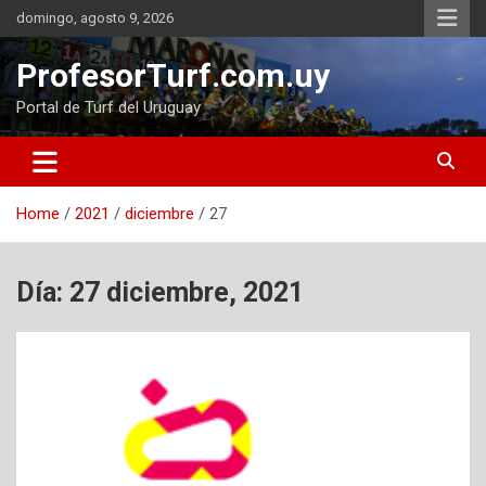
Skip
domingo, agosto 9, 2026
to
content
ProfesorTurf.com.uy
Portal de Turf del Uruguay
Home
2021
diciembre
27
Día:
27 diciembre, 2021