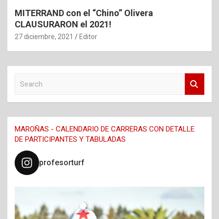
MITERRAND con el “Chino” Olivera
CLAUSURARON el 2021!
27 diciembre, 2021
Editor
S
e
a
r
c
MAROÑAS - CALENDARIO DE CARRERAS CON DETALLE
h
DE PARTICIPANTES Y TABULADAS
profesorturf