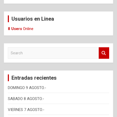
Usuarios en Linea
8 Users
Online
S
e
a
r
c
Entradas recientes
h
DOMINGO 9 AGOSTO.-
SABADO 8 AGOSTO.-
VIERNES 7 AGOSTO.-