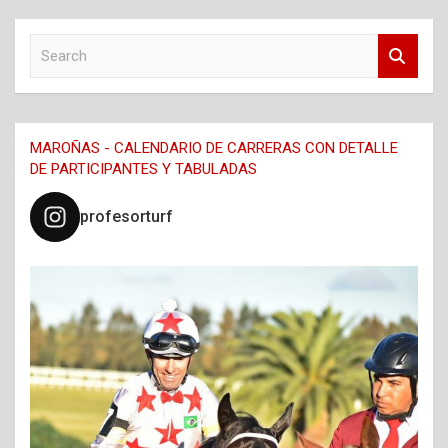
S
e
a
r
c
MAROÑAS - CALENDARIO DE CARRERAS CON DETALLE
h
DE PARTICIPANTES Y TABULADAS
profesorturf