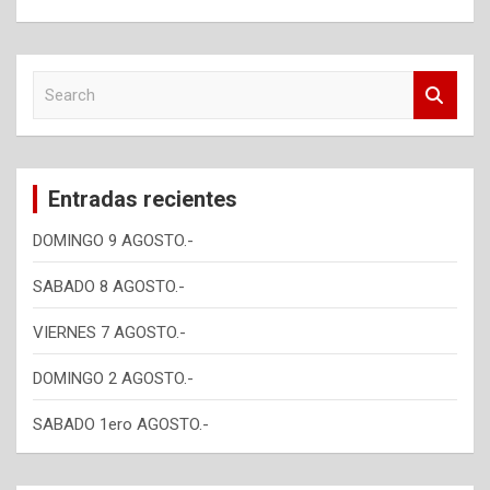
S
e
a
r
c
Entradas recientes
h
DOMINGO 9 AGOSTO.-
SABADO 8 AGOSTO.-
VIERNES 7 AGOSTO.-
DOMINGO 2 AGOSTO.-
SABADO 1ero AGOSTO.-