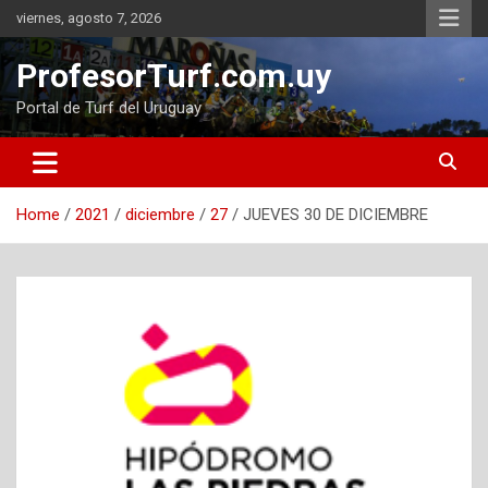
Skip
viernes, agosto 7, 2026
to
content
ProfesorTurf.com.uy
Portal de Turf del Uruguay
Home
2021
diciembre
27
JUEVES 30 DE DICIEMBRE