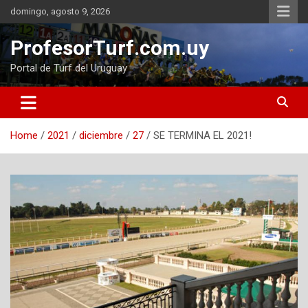
Skip
domingo, agosto 9, 2026
to
content
ProfesorTurf.com.uy
Portal de Turf del Uruguay
Home
2021
diciembre
27
SE TERMINA EL 2021!