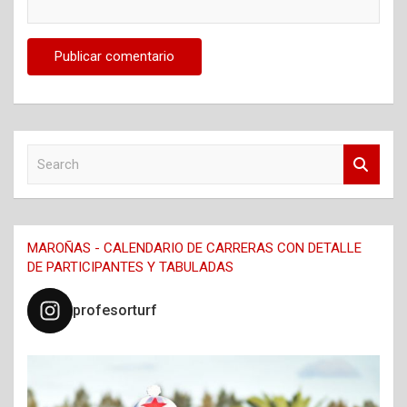
S
e
a
r
c
MAROÑAS - CALENDARIO DE CARRERAS CON DETALLE
h
DE PARTICIPANTES Y TABULADAS
profesorturf