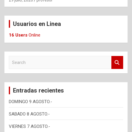
Usuarios en Linea
16 Users
Online
S
e
a
r
c
Entradas recientes
h
DOMINGO 9 AGOSTO.-
SABADO 8 AGOSTO.-
VIERNES 7 AGOSTO.-