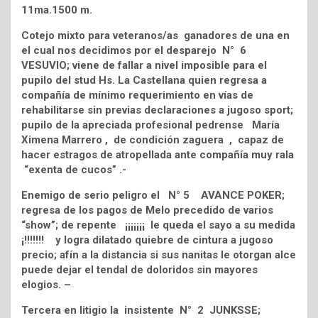
11ma.1500 m.
Cotejo mixto para veteranos/as ganadores de una en
el cual nos decidimos por el desparejo N° 6
VESUVIO; viene de fallar a nivel imposible para el
pupilo del stud Hs. La Castellana quien regresa a
compañía de mínimo requerimiento en vías de
rehabilitarse sin previas declaraciones a jugoso sport;
pupilo de la apreciada profesional pedrense María
Ximena Marrero , de condición zaguera , capaz de
hacer estragos de atropellada ante compañía muy rala
“exenta de cucos” .-
Enemigo de serio peligro el N° 5 AVANCE POKER;
regresa de los pagos de Melo precedido de varios
“show”; de repente ¡¡¡¡¡¡¡ le queda el sayo a su medida
¡!!!!!!! y logra dilatado quiebre de cintura a jugoso
precio; afín a la distancia si sus nanitas le otorgan alce
puede dejar el tendal de doloridos sin mayores
elogios. –
Tercera en litigio la insistente N° 2 JUNKSSE;