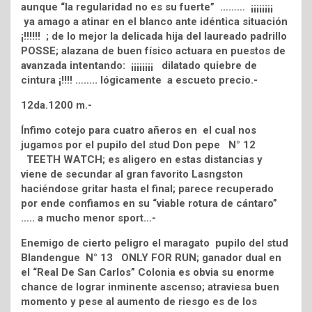
aunque “la regularidad no es su fuerte” ……… ¡¡¡¡¡¡¡¡
ya amago a atinar en el blanco ante idéntica situación
¡!!!!!! ; de lo mejor la delicada hija del laureado padrillo
POSSE; alazana de buen físico actuara en puestos de
avanzada intentando: ¡¡¡¡¡¡¡¡ dilatado quiebre de
cintura ¡!!!! …….. lógicamente a escueto precio.-
12da.1200 m.-
Ínfimo cotejo para cuatro añeros en el cual nos
jugamos por el pupilo del stud Don pepe N° 12
TEETH WATCH; es aligero en estas distancias y
viene de secundar al gran favorito Lasngston
haciéndose gritar hasta el final; parece recuperado
por ende confiamos en su “viable rotura de cántaro”
….. a mucho menor sport…-
Enemigo de cierto peligro el maragato pupilo del stud
Blandengue N° 13 ONLY FOR RUN; ganador dual en
el “Real De San Carlos” Colonia es obvia su enorme
chance de lograr inminente ascenso; atraviesa buen
momento y pese al aumento de riesgo es de los