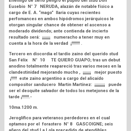
Enemigo de serio peligro el pupilo del stud Don
Eusebio N° 7 NERUDA, alazán de notable físico a
cargo de E. A. “mago” Ilaria cuyas recientes
perfomances en ambos hipódromos jerárquicos le
otorgan singular chance de obtener el ascenso a
moderado dividendo; ante contienda de incierto
resultado será: ¡¡¡¡¡¡¡ numeracho a tener muy en
cuenta a la hora de la verdad ¡!!!!!!! .
Tercero en discordia el tardío zaino del querido stud
San Félix N° 10 TE QUIERO GUAPO; tras un debut
anodino totalmente reapareció tras varios meses en la
clandestinidad mejorando mucho , ¡¡¡¡¡¡¡ mejor puesto
¡!!!!! este zaino argentino a cargo del alicaído
compositor sanducero Martin Martínez: ¡¡¡¡¡¡¡¡¡ puede
ser el desquite salvador de todos los metejones de la
tarde ¡!!!!!!.-
10ma.1200 m.
Jeroglífico para veteranos perdedores en el cual
optamos por el forastero N° 8 GASCOIGNE; seis
añero del stud La Lola precedido de atendibles