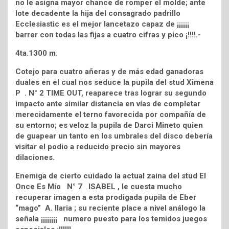
no le asigna mayor chance de romper el molde; ante
lote decadente la hija del consagrado padrillo
Ecclesiastic es el mejor lancetazo capaz de ¡¡¡¡¡¡
barrer con todas las fijas a cuatro cifras y pico ¡!!!!.-
4ta.1300 m.
Cotejo para cuatro añeras y de más edad ganadoras
duales en el cual nos seduce la pupila del stud Ximena
P . N° 2 TIME OUT, reaparece tras lograr su segundo
impacto ante similar distancia en vías de completar
merecidamente el terno favorecida por compañía de
su entorno; es veloz la pupila de Darci Mineto quien
de guapear un tanto en los umbrales del disco debería
visitar el podio a reducido precio sin mayores
dilaciones.
Enemiga de cierto cuidado la actual zaina del stud El
Once Es Mío N° 7 ISABEL , le cuesta mucho
recuperar imagen a esta prodigada pupila de Eber
“mago” A. Ilaria ; su reciente place a nivel análogo la
señala ¡¡¡¡¡¡¡¡ numero puesto para los temidos juegos