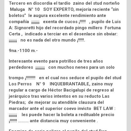
Tercero en discordia el tardío zaino del stud norteño
Maluga N° 10 SOY EXPERTO, mejoría reciente “sin
boletos” le augura excelente rendimiento ante
compañía ¡¡¡¡¡¡¡ exenta de cucos ¡!!!!! , pupilo de Luis
A: Signoretti hijo del recordado pingo millero Fortuna
Certa , indicado a terciar en el desenlace sin obviar:
¡¡¡¡¡¡¡ no es nada del otro mundo ¡!!!!!.
9na.-1100 m.-
Interesante evento para potrillos de tres años
perdedores ¡¡¡¡¡¡¡¡ con muchos nenes para un solo
trompo ¡!!!!!!!! en el cual nos seduce el pupilo del stud
Los Perros N° 9 INQUEBRANTABLE, zaino muy
regular a cargo de Héctor Bacigalupi de regreso al
jerárquico tras varios intentos en su reducto Las
Piedras; de mejorar su atendible clausura del
marcador ante el superior coevo invicto BET LAW :
¡¡¡¡¡¡¡ les puede hacer la boleta a redituable precio
¡!!!!!! ……… ante distancia muy conveniente .