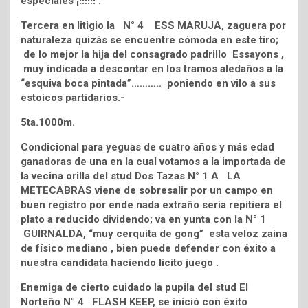
especiales ¡!!!!!! .
Tercera en litigio la N° 4 ESS MARUJA, zaguera por
naturaleza quizás se encuentre cómoda en este tiro;
de lo mejor la hija del consagrado padrillo Essayons ,
muy indicada a descontar en los tramos aledaños a la
“esquiva boca pintada”……….. poniendo en vilo a sus
estoicos partidarios.-
5ta.1000m.
Condicional para yeguas de cuatro años y más edad
ganadoras de una en la cual votamos a la importada de
la vecina orilla del stud Dos Tazas N° 1 A LA
METECABRAS viene de sobresalir por un campo en
buen registro por ende nada extraño seria repitiera el
plato a reducido dividendo; va en yunta con la N° 1
GUIRNALDA, “muy cerquita de gong” esta veloz zaina
de físico mediano , bien puede defender con éxito a
nuestra candidata haciendo licito juego .
Enemiga de cierto cuidado la pupila del stud El
Norteño N° 4 FLASH KEEP, se inició con éxito