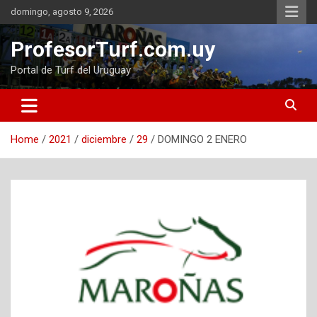
Skip
domingo, agosto 9, 2026
to
content
ProfesorTurf.com.uy
Portal de Turf del Uruguay
Home
2021
diciembre
29
DOMINGO 2 ENERO