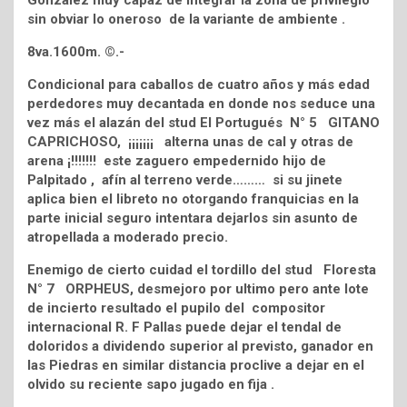
sin obviar lo oneroso de la variante de ambiente .
8va.1600m. ©.-
Condicional para caballos de cuatro años y más edad
perdedores muy decantada en donde nos seduce una
vez más el alazán del stud El Portugués N° 5 GITANO
CAPRICHOSO, ¡¡¡¡¡¡¡ alterna unas de cal y otras de
arena ¡!!!!!!! este zaguero empedernido hijo de
Palpitado , afín al terreno verde……… si su jinete
aplica bien el libreto no otorgando franquicias en la
parte inicial seguro intentara dejarlos sin asunto de
atropellada a moderado precio.
Enemigo de cierto cuidad el tordillo del stud Floresta
N° 7 ORPHEUS, desmejoro por ultimo pero ante lote
de incierto resultado el pupilo del compositor
internacional R. F Pallas puede dejar el tendal de
doloridos a dividendo superior al previsto, ganador en
las Piedras en similar distancia proclive a dejar en el
olvido su reciente sapo jugado en fija .