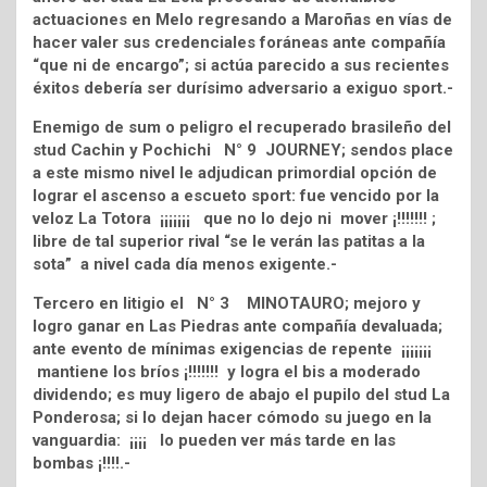
actuaciones en Melo regresando a Maroñas en vías de
hacer valer sus credenciales foráneas ante compañía
“que ni de encargo”; si actúa parecido a sus recientes
éxitos debería ser durísimo adversario a exiguo sport.-
Enemigo de sum o peligro el recuperado brasileño del
stud Cachin y Pochichi N° 9 JOURNEY; sendos place
a este mismo nivel le adjudican primordial opción de
lograr el ascenso a escueto sport: fue vencido por la
veloz La Totora ¡¡¡¡¡¡¡ que no lo dejo ni mover ¡!!!!!!! ;
libre de tal superior rival “se le verán las patitas a la
sota” a nivel cada día menos exigente.-
Tercero en litigio el N° 3 MINOTAURO; mejoro y
logro ganar en Las Piedras ante compañía devaluada;
ante evento de mínimas exigencias de repente ¡¡¡¡¡¡¡
mantiene los bríos ¡!!!!!!! y logra el bis a moderado
dividendo; es muy ligero de abajo el pupilo del stud La
Ponderosa; si lo dejan hacer cómodo su juego en la
vanguardia: ¡¡¡¡ lo pueden ver más tarde en las
bombas ¡!!!!.-