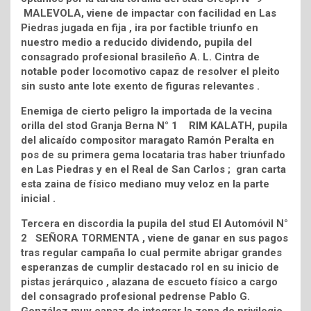
MALEVOLA, viene de impactar con facilidad en Las
Piedras jugada en fija , ira por factible triunfo en
nuestro medio a reducido dividendo, pupila del
consagrado profesional brasileño A. L. Cintra de
notable poder locomotivo capaz de resolver el pleito
sin susto ante lote exento de figuras relevantes .
Enemiga de cierto peligro la importada de la vecina
orilla del stod Granja Berna N° 1 RIM KALATH, pupila
del alicaído compositor maragato Ramón Peralta en
pos de su primera gema locataria tras haber triunfado
en Las Piedras y en el Real de San Carlos ; gran carta
esta zaina de físico mediano muy veloz en la parte
inicial .
Tercera en discordia la pupila del stud El Automóvil N°
2 SEÑORA TORMENTA , viene de ganar en sus pagos
tras regular campaña lo cual permite abrigar grandes
esperanzas de cumplir destacado rol en su inicio de
pistas jerárquico , alazana de escueto físico a cargo
del consagrado profesional pedrense Pablo G.
González muy capaz de integrar la zona de privilegio