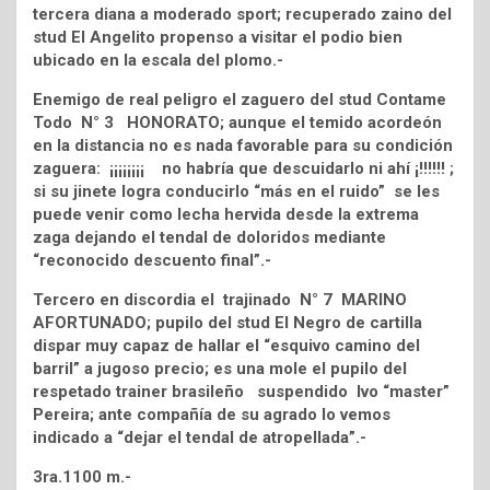
tercera diana a moderado sport; recuperado zaino del
stud El Angelito propenso a visitar el podio bien
ubicado en la escala del plomo.-
Enemigo de real peligro el zaguero del stud Contame
Todo N° 3 HONORATO; aunque el temido acordeón
en la distancia no es nada favorable para su condición
zaguera: ¡¡¡¡¡¡¡¡ no habría que descuidarlo ni ahí ¡!!!!!! ;
si su jinete logra conducirlo “más en el ruido” se les
puede venir como lecha hervida desde la extrema
zaga dejando el tendal de doloridos mediante
“reconocido descuento final”.-
Tercero en discordia el trajinado N° 7 MARINO
AFORTUNADO; pupilo del stud El Negro de cartilla
dispar muy capaz de hallar el “esquivo camino del
barril” a jugoso precio; es una mole el pupilo del
respetado trainer brasileño suspendido Ivo “master”
Pereira; ante compañía de su agrado lo vemos
indicado a “dejar el tendal de atropellada”.-
3ra.1100 m.-