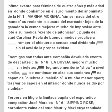
Ínfimo evento para féminas de cuatro años y más edad
en donde confiamos en el surgimiento del anonimato
de la N° 1 MARINA MORENA; “sin ser nada del otro
mundo” su reciente clausura del marcador lejos de la
ganadora la vemos mejorar mucho de improviso ante
lote a su medida “exento de pitonisas” ; pupila del
stud Carolina Paola de buenos medios proclive a
¡¡¡¡¡¡¡¡ romper el chiquero a sensacional dividendo ¡!!!!!!
……. sin el aval de la prensa exitista.-
Enemigas son todas ante compañía devaluada exenta
de descartes ; la N° 8 LA DUVIJA mejoro mucho
¡¡¡¡¡¡ sin boletos ¡!!!!!! logrando meritorio “show” a nivel
similar; ¡¡¡¡¡ de continuar en alza sus acciones ¡!!!! es
capaz de “quebrar el maleficio” a mucho menor sport;
tras varios sapos en el interior donde nunca se dio por
aludida.-
Tercera en litigio la limitada pupila del esporádico
compositor José Morales N° 6 SIPPING ROSE;
corpulenta zaina del stud Mauri y Maxi cuya tabulada