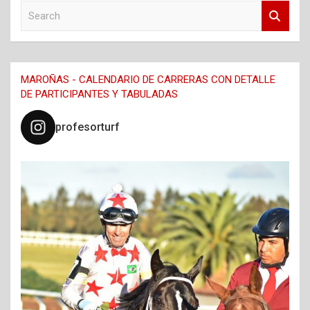
S
e
a
r
c
MAROÑAS - CALENDARIO DE CARRERAS CON DETALLE
h
DE PARTICIPANTES Y TABULADAS
profesorturf