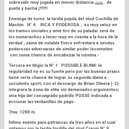
sobresalir muy jugada en menor distancia ¡¡¡¡¡¡¡ de
punta y hacha ¡!!!!!!!.
Enemiga de turno la tardía pupila del stud Cuchilla de
Machín N° 6 RICA Y PODEROSA ; es muy veloz en
los tramos iniciales y ante tiro de su paladar será de
los numerachos a tener muy en cuenta a la hora de la
verdad ; zaina de notable físico enfrentara a sendas
poderosas adversarias de similar poder locomotivo
con suma chance de encabezar la nómina.-
Tercera en litigio la N° 1 POSSIBLE BLINK: la
regularidad no es su fuerte pero por las buenas praxis
tiene seria chance de lograr su segunda diana a
suculento sport; con el descargo de Brian Olivera (-2)
integrara la zona de elite sin demasiados argumentos;
otra hija del consagrado padrillo POSSE indicada a
accionar las ventanillas de pago.
7ma. 1200 m.
Ínfimo evento para potrancas de tres años en el cual
optamos por la tardía tordilla del stud Crespi N° 9