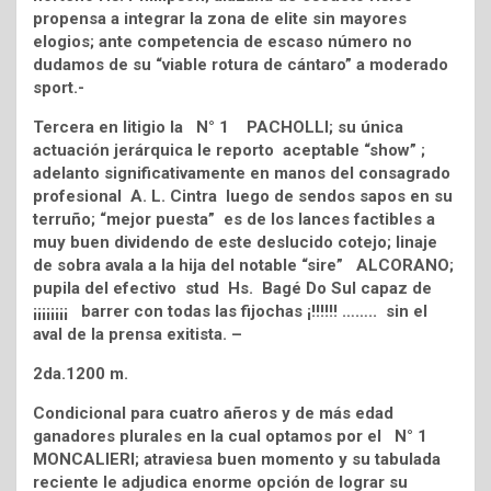
propensa a integrar la zona de elite sin mayores
elogios; ante competencia de escaso número no
dudamos de su “viable rotura de cántaro” a moderado
sport.-
Tercera en litigio la N° 1 PACHOLLI; su única
actuación jerárquica le reporto aceptable “show” ;
adelanto significativamente en manos del consagrado
profesional A. L. Cintra luego de sendos sapos en su
terruño; “mejor puesta” es de los lances factibles a
muy buen dividendo de este deslucido cotejo; linaje
de sobra avala a la hija del notable “sire” ALCORANO;
pupila del efectivo stud Hs. Bagé Do Sul capaz de
¡¡¡¡¡¡¡¡ barrer con todas las fijochas ¡!!!!!! …….. sin el
aval de la prensa exitista. –
2da.1200 m.
Condicional para cuatro añeros y de más edad
ganadores plurales en la cual optamos por el N° 1
MONCALIERI; atraviesa buen momento y su tabulada
reciente le adjudica enorme opción de lograr su