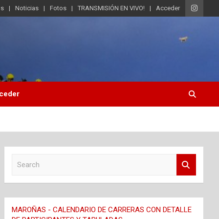
os
Noticias
Fotos
TRANSMISIÓN EN VIVO!
Acceder
ceder
S
e
a
r
c
MAROÑAS - CALENDARIO DE CARRERAS CON DETALLE
h