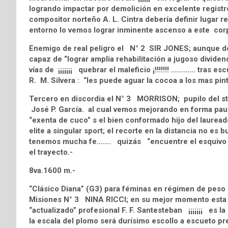
logrando impactar por demolición en excelente registro
compositor norteño A. L. Cintra debería definir lugar 
entorno lo vemos lograr inminente ascenso a este corp
Enemigo de real peligro el N° 2 SIR JONES; aunque de
capaz de “lograr amplia rehabilitación a jugoso divide
vías de ¡¡¡¡¡¡¡ quebrar el maleficio ¡!!!!!!! ………… tras
R. M. Silvera : “les puede aguar la cocoa a los mas pin
Tercero en discordia el N° 3 MORRISON; pupilo del s
José P. García. al cual vemos mejorando en forma paul
“exenta de cuco” s el bien conformado hijo del laureado
elite a singular sport; el recorte en la distancia no es 
tenemos mucha fe……. quizás “encuentre el esquivo cam
el trayecto.-
8va.1600 m.-
“Clásico Diana” (G3) para féminas en régimen de peso p
Misiones N° 3 NINA RICCI; en su mejor momento esta g
“actualizado” profesional F. F. Santesteban ¡¡¡¡¡¡¡ es l
la escala del plomo será durísimo escollo a escueto pr