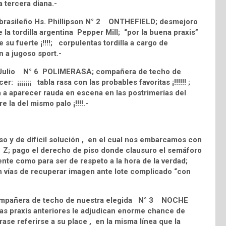
 tercera diana.-
d brasileño Hs. Phillipson N° 2 ONTHEFIELD; desmejoro
a tordilla argentina Pepper Mill; “por la buena praxis”
su fuerte ¡!!!!; corpulentas tordilla a cargo de
n a jugoso sport.-
De Julio N° 6 POLIMERASA; compañera de techo de
 ¡¡¡¡¡¡¡ tabla rasa con las probables favoritas ¡!!!!!! ;
a a aparecer rauda en escena en las postrimerías del
e la del mismo palo ¡!!!!.-
o y de difícil solución , en el cual nos embarcamos con
Z; pago el derecho de piso donde clausuro el semáforo
iciente como para ser de respeto a la hora de la verdad;
n vías de recuperar imagen ante lote complicado “con
compañera de techo de nuestra elegida N° 3 NOCHE
 praxis anteriores le adjudican enorme chance de
rase referirse a su place , en la misma línea que la