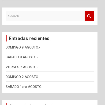
S
e
a
r
c
Entradas recientes
h
DOMINGO 9 AGOSTO.-
SABADO 8 AGOSTO.-
VIERNES 7 AGOSTO.-
DOMINGO 2 AGOSTO.-
SABADO 1ero AGOSTO.-