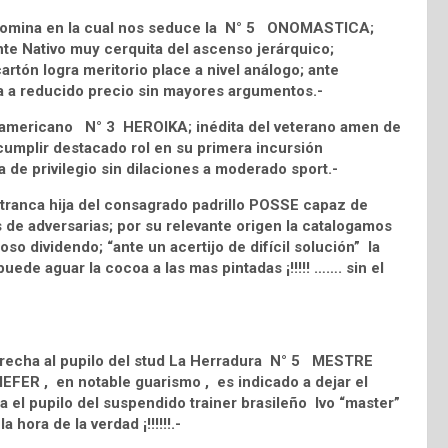
 nomina en la cual nos seduce la N° 5 ONOMASTICA;
te Nativo muy cerquita del ascenso jerárquico;
cartón logra meritorio place a nivel análogo; ante
a a reducido precio sin mayores argumentos.-
teamericano N° 3 HEROIKA; inédita del veterano amen de
mplir destacado rol en su primera incursión
a de privilegio sin dilaciones a moderado sport.-
otranca hija del consagrado padrillo POSSE capaz de
 de adversarias; por su relevante origen la catalogamos
so dividendo; “ante un acertijo de difícil solución” la
uede aguar la cocoa a las mas pintadas ¡!!!!! ……. sin el
derecha al pupilo del stud La Herradura N° 5 MESTRE
IEFER , en notable guarismo , es indicado a dejar el
 el pupilo del suspendido trainer brasileño Ivo “master”
hora de la verdad ¡!!!!!!.-