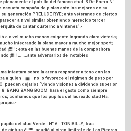
ce plenamente el potrillo del famoso stud 3 De Enero N°
 escueta campaña de pistas ante los mejores de su
e su generación PRELUDE RYE; ante veteranos de ciertos
parecer a nivel similar obteniendo merecido tercer
erquita de cantar cuaterno a vintenes”.-
 a nivel mucho menos exigente logrando clara victoria;
mucho integrando la plana mayor a mucho mejor sport;
ad ¡!!!!! ; esta en las buenas manos de la compositora
hondo ¡!!!!! ……..ante adversarios de notables
ma intentara sobre la arena responder a tono con las
ntra a quien ¡¡¡¡¡¡ no lo favorece el régimen de peso por
NO pueden dejarlos “viendo visiones a dividendo superior
do N° 8 BANG BANG BOOM hará el gasto como siempre
ros; confiamos que los pupilos del laureado stud Hs.
propio.-
el pupilo del stud Verde N° 6 TONIBILLY; tras
de cintura ¡!!!!!!! acudió al circo limítrofe de Las Piedras