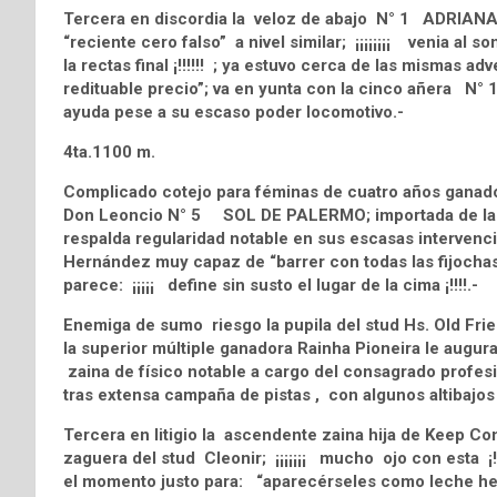
Tercera en discordia la veloz de abajo N° 1 ADRIANA;
“reciente cero falso” a nivel similar; ¡¡¡¡¡¡¡¡ venia a
la rectas final ¡!!!!!! ; ya estuvo cerca de las mismas ad
redituable precio”; va en yunta con la cinco añera N° 
ayuda pese a su escaso poder locomotivo.-
4ta.1100 m.
Complicado cotejo para féminas de cuatro años ganador
Don Leoncio N° 5 SOL DE PALERMO; importada de la ve
respalda regularidad notable en sus escasas intervenci
Hernández muy capaz de “barrer con todas las fijochas 
parece: ¡¡¡¡¡ define sin susto el lugar de la cima ¡!!!!.-
Enemiga de sumo riesgo la pupila del stud Hs. Old Fr
la superior múltiple ganadora Rainha Pioneira le augu
zaina de físico notable a cargo del consagrado profesio
tras extensa campaña de pistas , con algunos altibajo
Tercera en litigio la ascendente zaina hija de Keep 
zaguera del stud Cleonir; ¡¡¡¡¡¡¡ mucho ojo con esta 
el momento justo para: “aparecérseles como leche herv