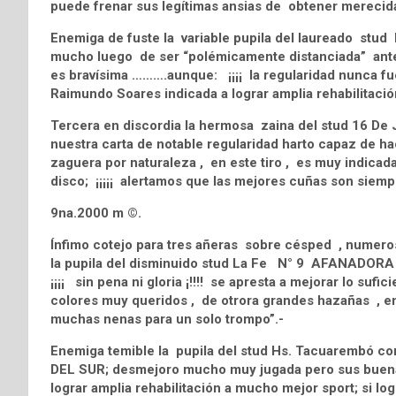
puede frenar sus legítimas ansias de obtener merecida
Enemiga de fuste la variable pupila del laureado stu
mucho luego de ser “polémicamente distanciada” ante l
es bravísima ……….aunque: ¡¡¡¡ la regularidad nunca fue 
Raimundo Soares indicada a lograr amplia rehabilitació
Tercera en discordia la hermosa zaina del stud 16 
nuestra carta de notable regularidad harto capaz de hacer:
zaguera por naturaleza , en este tiro , es muy indicad
disco; ¡¡¡¡¡ alertamos que las mejores cuñas son siempr
9na.2000 m ©.
Ínfimo cotejo para tres añeras sobre césped , numeros
la pupila del disminuido stud La Fe N° 9 AFANADORA 
¡¡¡¡ sin pena ni gloria ¡!!!! se apresta a mejorar lo suf
colores muy queridos , de otrora grandes hazañas , e
muchas nenas para un solo trompo”.-
Enemiga temible la pupila del stud Hs. Tacuarembó 
DEL SUR; desmejoro mucho muy jugada pero sus buenas
lograr amplia rehabilitación a mucho mejor sport; si log