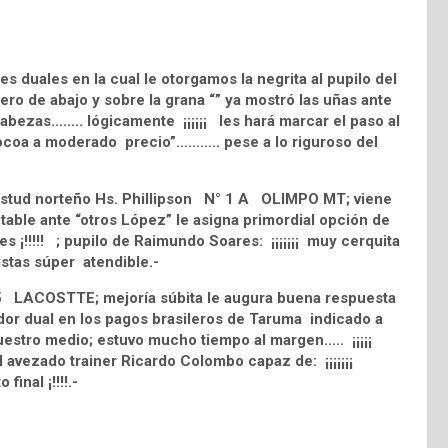
duales en la cual le otorgamos la negrita al pupilo del
o de abajo y sobre la grana “” ya mostró las uñas ante
 Cabezas…….. lógicamente ¡¡¡¡¡¡ les hará marcar el paso al
 cocoa a moderado precio”……….. pese a lo riguroso del
o stud norteño Hs. Phillipson N° 1 A OLIMPO MT; viene
notable ante “otros López” le asigna primordial opción de
s ¡!!!!! ; pupilo de Raimundo Soares: ¡¡¡¡¡¡¡ muy cerquita
istas súper atendible.-
° 5 LACOSTTE; mejoría súbita le augura buena respuesta
dor dual en los pagos brasileros de Taruma indicado a
uestro medio; estuvo mucho tiempo al margen….. ¡¡¡¡¡
l avezado trainer Ricardo Colombo capaz de: ¡¡¡¡¡¡¡
final ¡!!!!.-