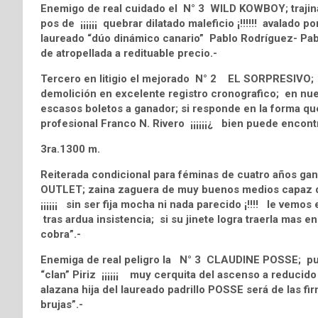
Enemigo de real cuidado el N° 3 WILD KOWBOY; trajina
pos de ¡¡¡¡¡¡ quebrar dilatado maleficio ¡!!!!!! avalado p
laureado “dúo dinámico canario” Pablo Rodríguez- Pabl
de atropellada a redituable precio.-
Tercero en litigio el mejorado N° 2 EL SORPRESIVO; v
demolición en excelente registro cronografico; en nu
escasos boletos a ganador; si responde en la forma que
profesional Franco N. Rivero ¡¡¡¡¡¡¿ bien puede encontr
3ra.1300 m.
Reiterada condicional para féminas de cuatro años gan
OUTLET; zaina zaguera de muy buenos medios capaz de
¡¡¡¡¡¡ sin ser fija mocha ni nada parecido ¡!!!! le vemos
tras ardua insistencia; si su jinete logra traerla mas e
cobra”.-
Enemiga de real peligro la N° 3 CLAUDINE POSSE; pup
“clan” Piriz ¡¡¡¡¡¡ muy cerquita del ascenso a reducido s
alazana hija del laureado padrillo POSSE será de las f
brujas”.-