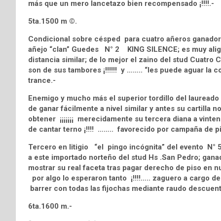
más que un mero lancetazo bien recompensado ¡!!!!.-
5ta.1500 m ©.
Condicional sobre césped para cuatro añeros ganadores 
añejo “clan” Guedes N° 2 KING SILENCE; es muy aliger
distancia similar; de lo mejor el zaino del stud Cuatro
son de sus tambores ¡!!!!!! y …….. “les puede aguar la
trance.-
Enemigo y mucho más el superior tordillo del lauread
de ganar fácilmente a nivel similar y antes su cartilla 
obtener ¡¡¡¡¡¡¡ merecidamente su tercera diana a vintene
de cantar terno ¡!!!! …….. favorecido por campaña de p
Tercero en litigio “el pingo incógnita” del evento N
a este importado norteño del stud Hs .San Pedro; gana
mostrar su real faceta tras pagar derecho de piso en n
por algo lo esperaron tanto ¡!!!!….. zaguero a cargo de
barrer con todas las fijochas mediante raudo descuento 
6ta.1600 m.-