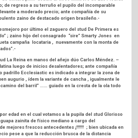
; de regreso a su terruño el pupilo del incomparable
relevante a moderado precio; ante compañía de su
ulento zaino de destacado origen brasileño.-
smejoro por último el zaguero del stud De Primera es
ndo” ; zaino hijo del consagrado “sire” Smarty Jones en
 escueta campaña locataria , nuevamente con la monta de
tados”.-
tud La Reina en manos del añejo dúo Carlos Méndez. –
atina luego de inicios desalentadores; ante compañía
 padrillo Ecclesiastic es indicado a integrar la zona de
buen augurio , ídem la variante de cancha , igualmente le
ino del barril” …… guiado en la cresta de la ola todo
or edad en el cual votamos a la pupila del stud Glorioso
uapa zainita de físico mediano a cargo del
a de mejores frescos antecedentes ¡!!!!!! ; bien ubicada en
ecio pese a que la reducción brusca de la distancia