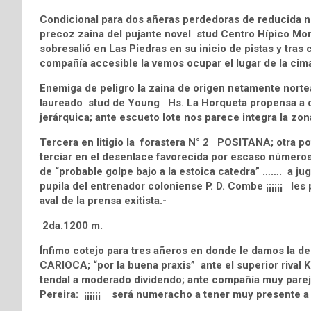
Condicional para dos añeras perdedoras de reducida
precoz zaina del pujante novel stud Centro Hípico Mon
sobresalió en Las Piedras en su inicio de pistas y tras 
compañía accesible la vemos ocupar el lugar de la cim
Enemiga de peligro la zaina de origen netamente nor
laureado stud de Young Hs. La Horqueta propensa a cu
jerárquica; ante escueto lote nos parece integra la zon
Tercera en litigio la forastera N° 2 POSITANA; otra p
terciar en el desenlace favorecida por escaso números
de “probable golpe bajo a la estoica catedra” ……. a jugo
pupila del entrenador coloniense P. D. Combe ¡¡¡¡¡¡ les p
aval de la prensa exitista.-
2da.1200 m.
Ínfimo cotejo para tres añeros en donde le damos la 
CARIOCA; “por la buena praxis” ante el superior rival K
tendal a moderado dividendo; ante compañía muy pareja
Pereira: ¡¡¡¡¡¡ será numeracho a tener muy presente a la 