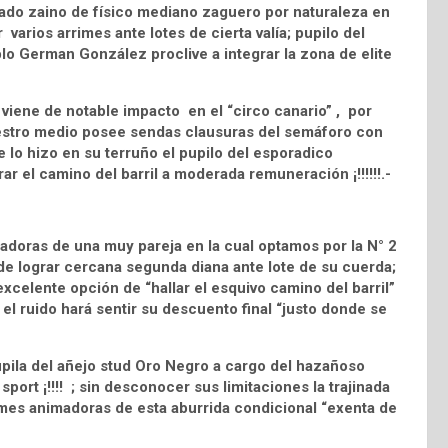
do zaino de físico mediano zaguero por naturaleza en
or varios arrimes ante lotes de cierta valía; pupilo del
o German González proclive a integrar la zona de elite
iene de notable impacto en el “circo canario” , por
estro medio posee sendas clausuras del semáforo con
 lo hizo en su terruño el pupilo del esporadico
ar el camino del barril a moderada remuneración ¡!!!!!!.-
adoras de una muy pareja en la cual optamos por la N° 2
 lograr cercana segunda diana ante lote de su cuerda;
 excelente opción de “hallar el esquivo camino del barril”
n el ruido hará sentir su descuento final “justo donde se
ila del añejo stud Oro Negro a cargo del hazañoso
port ¡!!!! ; sin desconocer sus limitaciones la trajinada
irmes animadoras de esta aburrida condicional “exenta de