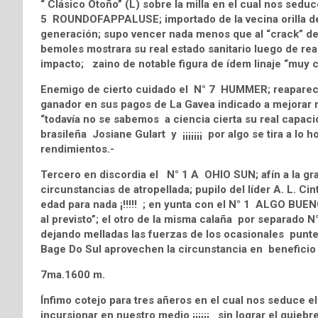
“ Clásico Otoño” (L) sobre la milla en el cual nos sedu
5 ROUNDOFAPPALUSE; importado de la vecina orilla de
generación; supo vencer nada menos que al “crack” d
bemoles mostrara su real estado sanitario luego de rea
impacto; zaino de notable figura de ídem linaje “muy c
Enemigo de cierto cuidado el N° 7 HUMMER; reapareció
ganador en sus pagos de La Gavea indicado a mejorar 
“todavía no se sabemos a ciencia cierta su real capacid
brasileña Josiane Gulart y ¡¡¡¡¡¡¡ por algo se tira a lo 
rendimientos.-
Tercero en discordia el N° 1 A OHIO SUN; afín a la gra
circunstancias de atropellada; pupilo del líder A. L. Ci
edad para nada ¡!!!!! ; en yunta con el N° 1 ALGO BUE
al previsto”; el otro de la misma calaña por separa
dejando melladas las fuerzas de los ocasionales punte
Bage Do Sul aprovechen la circunstancia en beneficio 
7ma.1600 m.
Ínfimo cotejo para tres añeros en el cual nos seduce 
incursionar en nuestro medio ¡¡¡¡¡¡ sin lograr el quiebre 