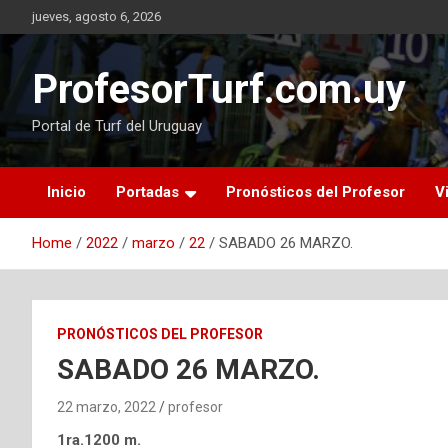
Skip
jueves, agosto 6, 2026
to
content
ProfesorTurf.com.uy
Portal de Turf del Uruguay
Inicio
Portadas
Pronósticos del Profesor
V
Home
2022
marzo
22
SABADO 26 MARZO.
PRONÓSTICOS DEL PROFESOR
SABADO 26 MARZO.
22 marzo, 2022
profesor
1ra.1200 m.