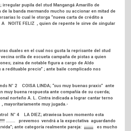
 irregular pupila del stud Mangangá Amarillo de
l son de la banda mermando mucho su accionar en mitad de
versarias lo cual le otorga “nueva carta de crédito a
1 A NOITE FELIZ , quien de repente le sirve de singular
as duales en el cual nos gusta la reprisante del stud
cina orilla de escueta campaña de pistas a quien
ones; zaina de notable figura a cargo de Aldo
a redituable precio” ; ante baile complicado nos
iends N° 2 COISA LINDA; “sus muy buenas praxis” ante
ran muy buena respuesta ante compañía de su cuerda;
nal norteño A. L. Cintra indicada a lograr cantar terno
s , mayoritariamente muy jugada.-
Control N° 4 LA DIEZ; atraviesa buen momento esta
¡!!!!! …….. prevemos vendrá a la expectativa aguardando
ida”; ante categoría realmente pareja: ¡¡¡¡¡¡¡¡ es mucho